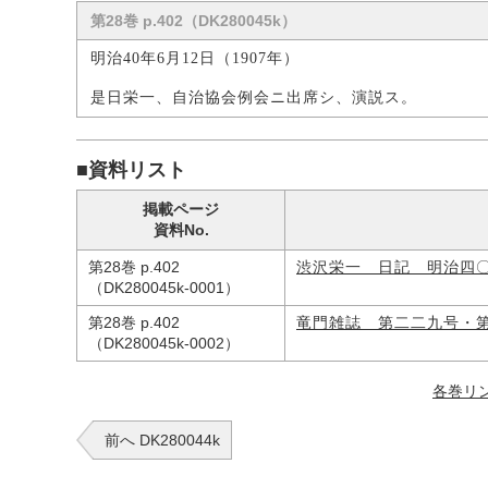
第28巻 p.402（DK280045k）
明治40年6月12日（1907年）
是日栄一、自治協会例会ニ出席シ、演説ス。
■資料リスト
掲載ページ
資料No.
第28巻 p.402
渋沢栄一 日記 明治四
（DK280045k-0001）
第28巻 p.402
竜門雑誌 第二二九号・
（DK280045k-0002）
各巻リ
前へ DK280044k