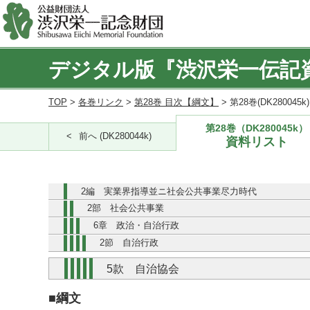
デジタル版『渋沢栄一伝記
TOP
>
各巻リンク
>
第28巻 目次【綱文】
> 第28巻(DK280045
第28巻（DK280045k）
前へ (DK280044k)
資料リスト
2編 実業界指導並ニ社会公共事業尽力時代
2部 社会公共事業
6章 政治・自治行政
2節 自治行政
5款 自治協会
■綱文