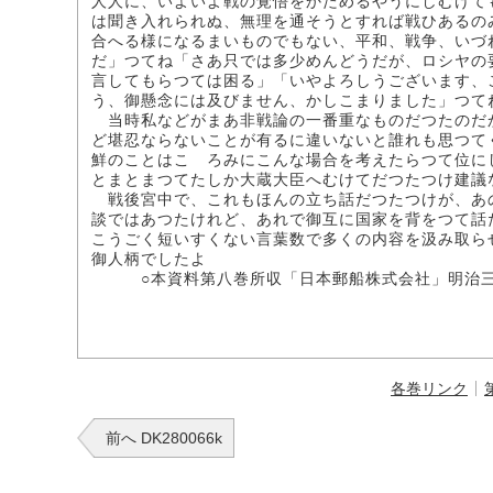
人人に、いよいよ戦の覚悟をかためるやうにしむけて
は聞き入れられぬ、無理を通そうとすれば戦ひあるの
合へる様になるまいものでもない、平和、戦争、いづ
だ」つてね「さあ只では多少めんどうだが、ロシヤの
言してもらつては困る」「いやよろしうございます、
う、御懸念には及びません、かしこまりました」つて
当時私などがまあ非戦論の一番重なものだつたのだ
ど堪忍ならないことが有るに違いないと誰れも思つて
鮮のことはこゝろみにこんな場合を考えたらつて位に
とまとまつてたしか大蔵大臣へむけてだつたつけ建議
戦後宮中で、これもほんの立ち話だつたつけが、あ
談ではあつたけれど、あれで御互に国家を背をつて話
こうごく短いすくない言葉数で多くの内容を汲み取ら
御人柄でしたよ
○本資料第八巻所収「日本郵船株式会社」明治三
各巻リンク
前へ DK280066k