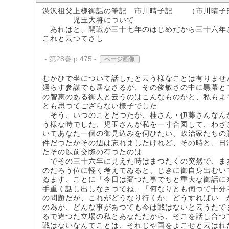
渋沢祖父上様御話の筆記 市川晴子記 （市川晴子
児玉大将について
あれはと、開戦が三十七年のはじめだから三十六年
これと云つてさし
- 第28巻 p.475 -
ページ画像
むかひで坐について話したと云う様なことは有りませ
廻らす参謀でも居なさるが、その俊敏さの中に黒幕と
の智恵のある御人と云うのはこんなものかと、私もよ
とも思つてござらない様子でした
そう、いつのことだつたか、桂さん・伊藤さんなん
う様な時でした、児玉さんが私を一寸合図して、わざ
いてあなた一個の御見込みを伺ひたい、政治家たちの
件だつたかその辺は忘れましたけれど、その時と、日
たその以前交際の有つたのは
でその三十六年に見えた時はまつたくの突然で、ま
のだろう位に軽く考えてゐると、じきに御自身出むい
ゐます、ことに「今日は変つた事でちと重大な御話に
手重く話し出しなさつてね、「何なりとも伺つて十分
の問題だが、これがどうなり行くか、どうすればいゝ
の為か、どんな事があつても今は戦はないと云うたて
るで違つた立場の私とあなただから、そこを話し合つ
戦はないなんてことは、それじや国をよこせと云はれ