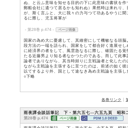
ぬ、と云ふ意味を知せる目的の下に此意味の書状を作
郵船会社に遺つて居るかも知れぬ）果然時は来れり、
が、斯く言ふと、大に我々の力与つて功あるやうに聞
るに際し、児玉将軍が
- 第28巻 p.474 -
ページ画像
国家の為め大に憂慮して、其緻密にして機敏なる頭脳
段方法の一端を語られ、国家をして都合好く進展せし
に経済界の者をして、風雲急なるに際し、確固たる覚
たる近藤男より知る者なかつたのである。而して此事
論者でありながら、其当時頻りに主戦論者と化したの
ながら主戦論を主張するに至つたのは、前述の如く彼
以てするより外、国として途なき為め主戦論を主張し
○下略
各巻リンク
雨夜譚会談話筆記 下・第六五七―六五九頁 昭和
第28巻 p.474
ページ画像
PDM 1.0 DEED