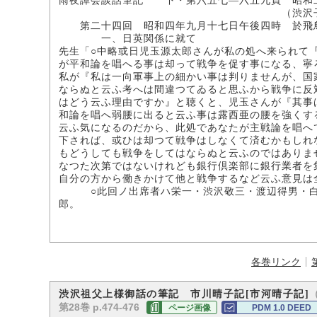
雨夜譚会談話筆記 下・第六五七―六五九頁 昭和
（渋沢子爵家所
第二十四回 昭和四年九月十七日午後四時 於飛
一、日英関係に就て
先生「○中略或日児玉源太郎さんが私の処へ来られて
が平和論を唱へる事は却って戦争を促す事になる、寧
私が『私は一向軍事上の細かい事は判りませんが、国
ならぬと云ふ考へは間違つてゐると思ふから戦争に反
はどう云ふ理由ですか』と聴くと、児玉さんが『其事
和論を唱へ弱腰に出ると云ふ事は露西亜の腰を強くす
云ふ気になるのだから、此処であなたが主戦論を唱へ
下されば、或ひは却つて戦争はしなくて済むかもしれ
もどうしても戦争をしてはならぬと云ふのではありま
なつた次第ではないけれども銀行倶楽部に銀行業者を
自分の方から働きかけて他と戦争するなど云ふ意見は
○此回ノ出席者ハ栄一・渋沢敬三・渡辺得男・白石
郎。
各巻リンク
（
渋沢祖父上様御話の筆記 市川晴子記[市河晴子記]
第28巻 p.474-476
ページ画像
PDM 1.0 DEED