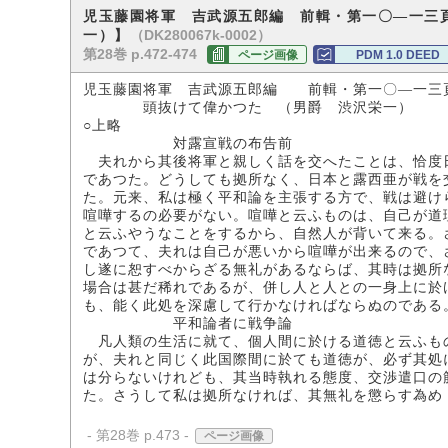
児玉藤園将軍 吉武源五郎編 前輯・第一〇―一三
（DK280067k-0002）
一）】
第28巻 p.472-474
ページ画像
PDM 1.0 DEED
児玉藤園将軍 吉武源五郎編 前輯・第一〇―一三
頭抜けて偉かつた （男爵 渋沢栄一）
○上略
対露宣戦の布告前
夫れから其後将軍と親しく話を交へたことは、恰度
であつた。どうしても拠所なく、日本と露西亜が戦を
た。元来、私は極く平和論を主張する方で、戦は避け
喧嘩するの必要がない。喧嘩と云ふものは、自己が道
と云ふやうなことをするから、自然人が背いて来る。
であつて、夫れは自己が悪いから喧嘩が出来るので、
し遂に恕すべからざる無礼があるならば、其時は拠所
場合は甚だ稀れであるが、併し人と人との一身上に於
も、能く此処を深慮して行かなければならぬのである
平和論者に戦争論
凡人類の生活に就て、個人間に於ける道徳と云ふも
が、夫れと同じく此国際間に於ても道徳が、必ず其処
は分らないけれども、其当時執れる態度、交渉遣口の
た。さうして私は拠所なければ、其無礼を懲らす為め
- 第28巻 p.473 -
ページ画像