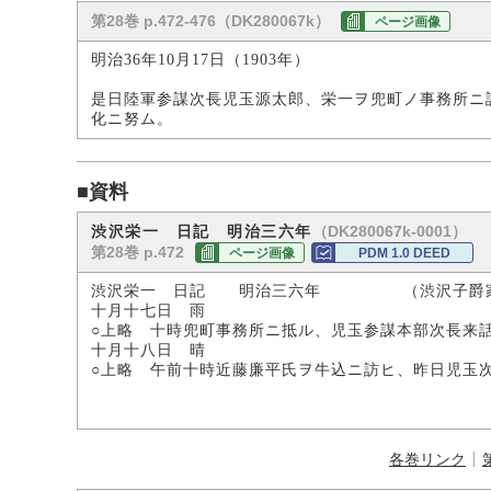
第28巻 p.472-476（DK280067k）
ページ画像
明治36年10月17日（1903年）
是日陸軍参謀次長児玉源太郎、栄一ヲ兜町ノ事務所ニ
化ニ努ム。
■資料
（DK280067k-0001）
渋沢栄一 日記 明治三六年
第28巻 p.472
ページ画像
PDM 1.0 DEED
渋沢栄一 日記 明治三六年 （渋沢子爵
十月十七日 雨
○上略 十時兜町事務所ニ抵ル、児玉参謀本部次長来
十月十八日 晴
○上略 午前十時近藤廉平氏ヲ牛込ニ訪ヒ、昨日児玉
各巻リンク