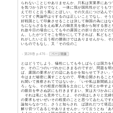
られないことじやありませんか、只私は実業界にあつ
を気づかう許りでなく、一体に我が国民性がどうもワ
えて行くと云う風にとぼしい、その欠点につけ込んで
つてすぐ輿論呼はりするのは正しいことでなし、そう
好戦国として印象させることは決して御国の為にはな
ちにならざるをえぬ軍人の御意見を後から制する形と
れ故今日の場合にしても今の露国との折り合ひがどの
ん、したがつてそこを明かにして下されば、私どもと
れがしたいと云う程の腰抜けではありませんから、そ
いものでもなし、又「その位のこ
- 第28巻 p.476 -
ページ画像
とはどうでしよう、犠牲にしても今しばらくは国力を
か、その二つのいづれかにきまるのですが、問題を明
ば、露国の要求がどの辺にあるかを知らせて下さい」
今はまだ秘密に属すことなので、早晩公開されること
れ聞いて推察されてではないか」「いや私は新聞紙上
ろ』なら、その程度の智識を土台にして何とか申すよ
の眼目を申さぬ訳にも行きますまい、実は大づかみに
それは私にも意外でしたよ、その頃はしきりと北緯
の要求もせいぜいその程度のことと思つてゐたんです
論知らなかつた、さうと知らされゝば誰れだつて堪忍
解り切つてゐるじやありませんか」つて云うとね「あ