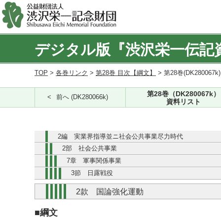
デジタル版『渋沢栄一伝記
TOP
>
各巻リンク
>
第28巻 目次【綱文】
> 第28巻(DK280067k
第28巻（DK280067k）
前へ (DK280066k)
資料リスト
2編 実業界指導並ニ社会公共事業尽力時代
2部 社会公共事業
7章 軍事関係事業
3節 日露戦役
2款 国論強化運動
■綱文