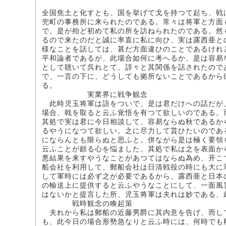
全国焦土と化すとも、国を挙げて戈を持つて起ち、戦
兜町の事務所に来られたのである。常々は将軍と方面
で、是が殆ど初めて私の所を訪ねられたのである。然
るので来たのだと誠に率直に私に向ひ、実は露西亜と
様なことを話しては、甚だ方面違ひのことであるけれ
平和論者であるが、此場合如何に考へるか、是は容易
として聴いて呉れとて、諄々と其関係を話されたので
で、一言の下に、どうしても拠所ないことであるから
る。
実業界に戦争観念
此時児玉将軍は語をついで、是は君だけへの話だが
場合、戟を取ると云ふ覚悟を有つて欲しいのである。
其処で実は君に今日相談して、容易ならぬ秋であるか
るやうになつて欲しい。之に尽力して貰ひたいのであ
にならんとも限らぬと思ふと。併ながら是は極く要領
云ふことが頗る心を悩ました。其処で私は之を表面か
悪結果を来すやうなことがあつてはならぬ為め、开こ
船会社を利用して、郵船会社は日清戦役の時にも大に
して軍時には必ず之が必要であるから、露西亜と日本
の輸送上に提供すると云ふやうなことにして、一面風
はないかと提言した所、児玉将軍は夫れは妙である、
戦時観念の喚起策
夫れから私は郵船の近藤男爵に其内意を告げ、而し
も、此今日の場合形勢急なりと云ふ時には、何時でも