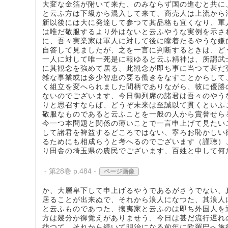
大変な金箔が附いて来た、のみならず国の進むと共に
と云ふ方は下級から混入して来て、商売人は上流から
新以後には大に発達して参つて其品格も宜くなり、軍
は唯だ敬服するより外はないと云ふやうな実例を示さ
に、吾々実業家は軍人に対して後に瞠着たるやうな嫌
自答して見ましたが、之を一言に判断するときは、ど
一人に対して唯一死是に報ゆると云ふ精神は、所謂武
に其観念を強めて居る、此観念が即ち事に当つて甚だ
雑な事業或は多少智恵の要る働きをなすことからして
く組立を変へられました間柄でありながら、彼に優勝
ないのでございます、今日御列席の諸君は吾々のやう
りと思召すならば、どうぞ未来は至誠以て貫くといふ
敬服なものであると云ふことを一般の人から賞誉せら
今一つ本問題と関係の薄いことで一言申上げて見たい
して諸君を裨益するどころではない、寧ろお恥かしい
るためにも相成らうと考へるのでございます（謹聴）
り田舎の埼玉県の農民でございます、百姓と申して何
- 第28巻 p.484 -
ページ画像
か、大層卑下して申上げるやうであるがさうでない、
居ることが出来ぬで、それから浪人になつた、其浪人
と云ふものであつた、攘夷家と云ふのは即ち外国人を
方は幾分か御覚えがありませう、今日は甚だ流行遅れ
彷つて、それから続いて明治になる前年に欧羅巴へ旅