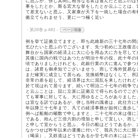
に思ふが、併し其間に相当なる富は進んだと思ふのは
事をしたとか、斯る宏大な挙をしたとか云ふことは、
て差支ないと思ふ、又家康が天下を一統した場合の有
拠立てられませう、更に一つ極く近い
- 第28巻 p.481 -
ページ画像
例を挙て証拠立てますと、即ち此維新の三十七年の間
乞ひたいと思ふのでございます、先つ初めに王政復古
舞台から国家の経済上に大に心を用ゐ大に力を尽して
其後に国内の戦ではあつたが明治十年の役、此十年の
頃でありましたけれども、此銀行業の大に進んで参つ
は、諸君も御承知でございませう、而して海外貿易な
まだ確実に成立して居らぬ、兌換紙幣はなくして、所
非常の差を起して、経済界は大に混乱を来したけれど
於て現はれて居ります、続いて明治二十七年の戦争で
と云ふことは、玆に立派に証拠立て得られるのでござ
ても軍事に対しても、大に用ゆるところがありました
は宜なる訳ではあるが、併し当時の識者は、此仕方に
年以降三十七年まで、凡ての経済事務が如何に進歩し
例へば船舶の噸数で申しますと、二十七年の末は僅に
である、殆んど三倍六割の増加と申して宜しい、而し
と申して宜からうと思ふ、今日の船はどうであるか、
なかつせば昨年以来の運搬に付いて、我兵力に大に限
（喝采）、又鉄道はどうであるか廿七年の末には二千