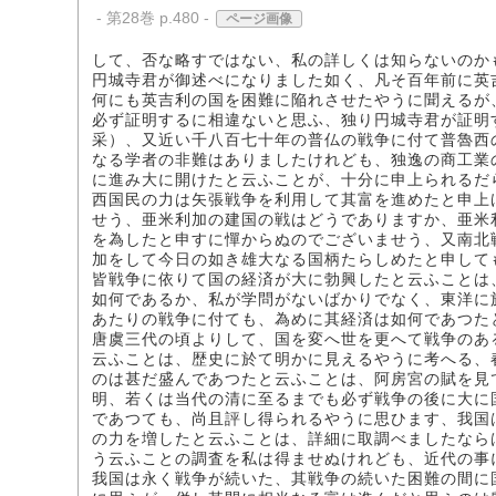
- 第28巻 p.480 -
ページ画像
して、否な略すではない、私の詳しくは知らないのか
円城寺君が御述べになりました如く、凡そ百年前に英
何にも英吉利の国を困難に陥れさせたやうに聞えるが
必ず証明するに相違ないと思ふ、独り円城寺君が証明
采）、又近い千八百七十年の普仏の戦争に付て普魯西
なる学者の非難はありましたけれども、独逸の商工業
に進み大に開けたと云ふことが、十分に申上られるだ
西国民の力は矢張戦争を利用して其富を進めたと申上
せう、亜米利加の建国の戦はどうでありますか、亜米
を為したと申すに憚からぬのでございませう、又南北
加をして今日の如き雄大なる国柄たらしめたと申して
皆戦争に依りて国の経済が大に勃興したと云ふことは
如何であるか、私が学問がないばかりでなく、東洋に
あたりの戦争に付ても、為めに其経済は如何であつた
唐虞三代の頃よりして、国を変へ世を更へて戦争のあ
云ふことは、歴史に於て明かに見えるやうに考へる、
のは甚だ盛んであつたと云ふことは、阿房宮の賦を見
明、若くは当代の清に至るまでも必ず戦争の後に大に
であつても、尚且評し得られるやうに思ひます、我国
の力を増したと云ふことは、詳細に取調べましたなら
う云ふことの調査を私は得ませぬけれども、近代の事
我国は永く戦争が続いた、其戦争の続いた困難の間に