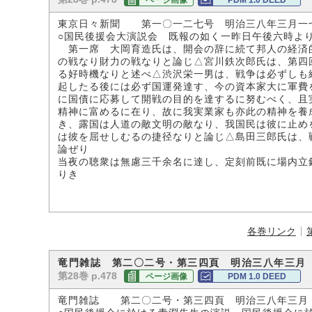
ページ画像
PDM 1.0 DEED
東京日々新聞 第一〇一二七号 明治三八年三月一
○国民後援会大演説会 既報の如く一昨日午後六時よ
第一席 大岡育造氏は、開会の辞に続て邦人の経済
の戦なり財力の戦なりと論じ△宮川鉄次郎氏は、第四
る好時機なりと述べ△渋沢栄一男は、戦争は必ずしも
起したる後には必ず国運発達す、今の資本家大に軍費
に国債に応募して開戦の目的を達するに努むべく、且
精神に富めるに在り、故に我実業家も亦此の精神を養
き、露国は人道の敵文明の敵なり、我国民は彼に止め
は彼を屈せしむるの捷径なりと論じ△島田三郎氏は、
論ぜり
当夜の聴衆は無慮三千余名に達し、定刻前既に場内立
りき
各巻リンク
竜門雑誌 第二〇二号・第三四頁 明治三八年三月
第28巻 p.478
ページ画像
PDM 1.0 DEED
竜門雑誌 第二〇二号・第三四頁 明治三八年三月