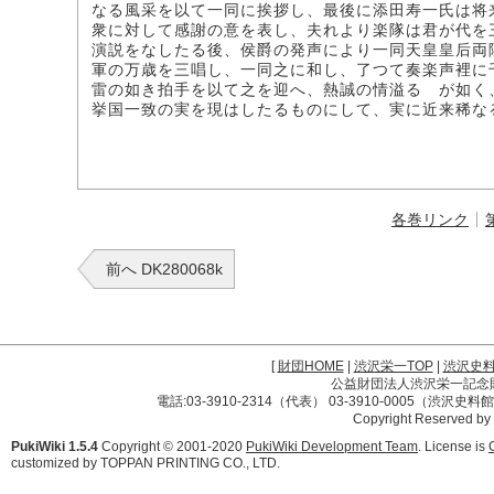
なる風采を以て一同に挨拶し、最後に添田寿一氏は将
衆に対して感謝の意を表し、夫れより楽隊は君が代を
演説をなしたる後、侯爵の発声により一同天皇皇后両
軍の万歳を三唱し、一同之に和し、了つて奏楽声裡に
雷の如き拍手を以て之を迎へ、熱誠の情溢るゝが如く
挙国一致の実を現はしたるものにして、実に近来稀な
各巻リンク
前へ DK280068k
[
財団HOME
|
渋沢栄一TOP
|
渋沢史
公益財団法人渋沢栄一記念財団 
電話:03-3910-2314（代表） 03-3910-0005（渋沢史
Copyright Reserved by
PukiWiki 1.5.4
Copyright © 2001-2020
PukiWiki Development Team
. License is
customized by TOPPAN PRINTING CO., LTD.