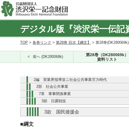
デジタル版『渋沢栄一伝記
TOP
>
各巻リンク
>
第28巻 目次【綱文】
> 第28巻(DK280069k
第28巻（DK280069k）
前へ (DK280068k)
資料リスト
2編 実業界指導並ニ社会公共事業尽力時代
2部 社会公共事業
7章 軍事関係事業
3節 日露戦役
3款 国民後援会
■綱文