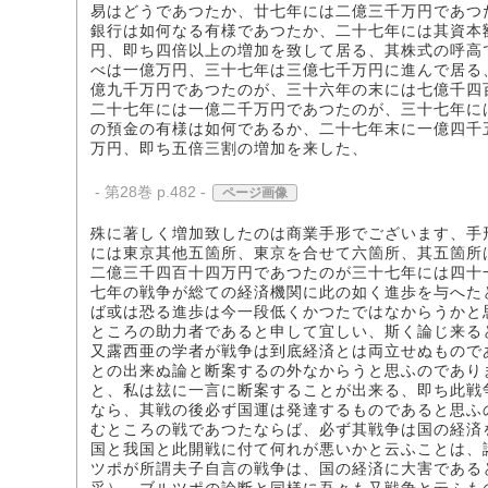
易はどうであつたか、廿七年には二億三千万円であつ
銀行は如何なる有様であつたか、二十七年には其資本
円、即ち四倍以上の増加を致して居る、其株式の呼高
べは一億万円、三十七年は三億七千万円に進んで居る
億九千万円であつたのが、三十六年の末には七億千四
二十七年には一億二千万円であつたのが、三十七年に
の預金の有様は如何であるか、二十七年末に一億四千
万円、即ち五倍三割の増加を来した、
- 第28巻 p.482 -
ページ画像
殊に著しく増加致したのは商業手形でございます、手
には東京其他五箇所、東京を合せて六箇所、其五箇所
二億三千四百十四万円であつたのが三十七年には四十
七年の戦争が総ての経済機関に此の如く進歩を与へた
ば或は恐る進歩は今一段低くかつたではなからうかと
ところの助力者であると申して宜しい、斯く論じ来る
又露西亜の学者が戦争は到底経済とは両立せぬもので
との出来ぬ論と断案するの外なからうと思ふのであり
と、私は玆に一言に断案することが出来る、即ち此戦
なら、其戦の後必ず国運は発達するものであると思ふ
むところの戦であつたならば、必ず其戦争は国の経済
国と我国と此開戦に付て何れが悪いかと云ふことは、
ツポが所謂夫子自言の戦争は、国の経済に大害である