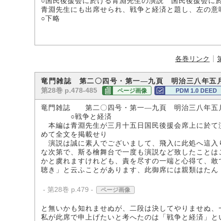
○国民後援会に於ける青淵先生の演説 国民後援会に
青淵先生にも出席せられ、戦争と経済と題し、左の意
○下略
各巻リンク
竜門雑誌 第二〇四号・第一―九頁 明治三八年五
第28巻 p.478-485
ページ画像
PDM 1.0 DEED
竜門雑誌 第二〇四号・第一―九頁 明治三八年五
○戦争と経済
本編は青淵先生が三月十五日国民後援会席上に於て
めて全文を掲載せり
演説は誠に素人でございまして、飛入に此処へ這入
な次第で、斯る檜舞台で一度も演説など致したことは
かと虞れますけれども、責を尽すの一端と心得て、敢
聴き」と云ふことがあります、此御席には親類はたん
- 第28巻 p.479 -
ページ画像
と無いかも知れませぬが、二段は決してやりませぬ、
私が此席で申上げたいと考へたのは「戦争と経済」と