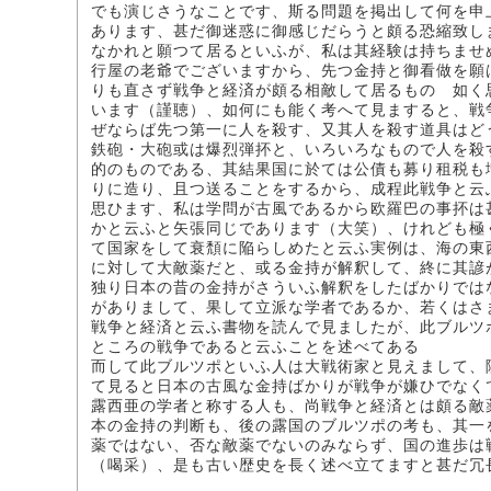
でも演じさうなことです、斯る問題を掲出して何を申
あります、甚だ御迷惑に御感じだらうと頗る恐縮致し
なかれと願つて居るといふが、私は其経験は持ちませ
行屋の老爺でございますから、先つ金持と御看做を願
りも直さず戦争と経済が頗る相敵して居るものゝ如く
います（謹聴）、如何にも能く考へて見ますると、戦
ぜならば先つ第一に人を殺す、又其人を殺す道具はど
鉄砲・大砲或は爆烈弾抔と、いろいろなもので人を殺
的のものである、其結果国に於ては公債も募り租税も
りに造り、且つ送ることをするから、成程此戦争と云
思ひます、私は学問が古風であるから欧羅巴の事抔は
かと云ふと矢張同じであります（大笑）、けれども極
て国家をして衰頽に陥らしめたと云ふ実例は、海の東
に対して大敵薬だと、或る金持が解釈して、終に其諺
独り日本の昔の金持がさういふ解釈をしたばかりでは
がありまして、果して立派な学者であるか、若くはさ
戦争と経済と云ふ書物を読んで見ましたが、此ブルツ
ところの戦争であると云ふことを述べてある
而して此ブルツポといふ人は大戦術家と見えまして、
て見ると日本の古風な金持ばかりが戦争が嫌ひでなく
露西亜の学者と称する人も、尚戦争と経済とは頗る敵
本の金持の判断も、後の露国のブルツポの考も、其一
薬ではない、否な敵薬でないのみならず、国の進歩は
（喝采）、是も古い歴史を長く述べ立てますと甚だ冗