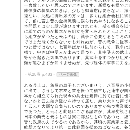
采）、ブルツポの論断と同様に吾々も又戦争と云ふも
一言致したいと思ふのでございます、斯様な有様でご
庫債券の募集の如きは、少しも御遠慮は要らない、深
違ない、此処に御出席の方々は、多くは組合会社に御
て、前に言ふ昔の金持流義に誤られぬやうになさるこ
本問題とは少し話が違ひますけれども、斯る機会を以
に総てのものが根本から組立を変へられたと云ふこと
ら組立が変つたと云ふのは、戦争に必要なるところの
ではまだ能く分らないかも知れぬが、昔の戦争に従事
つと昔ではない、七百年ばかり以前からして、戦争は
様で、申さば中受人が出来て居つた、其中受人の武士
等から起きた気風であります、其武士をすつかり組変
類が違ひますか知りませぬが、先づ総体の軍事に力を
- 第28巻 p.483 -
ページ画像
れる兵士は、魚屋の息子もございませう、八百屋の小
に出て、さうして右左と首を振つて稽古した連中が国
本から組立てられた現今の兵士は規律に於ては昔に優
ないかと云ふ如き疑ひを持つて居た、余り大きな声で
と云ふと大層な自負らしいのでありますが先つ実業家
であつた、と云ふと此処にござる諸君が、其卑劣視さ
日本の商売と云ふものは実に鄙劣なものであつた、総
皆な政府の力でやるのであるから、其頃の実業家と云
維新となりてより第一に此範囲を拡めねばならぬ、各