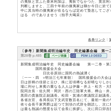
の夷狄と言ふた亜米利加は、夷狄でなかつた、英吉利
判断しますと、三四十年前の攘夷家は聊か今日に於て
中に其当時の攘夷家が在るならば定めて蟄息してござ
はるゝのでありませう（拍手大喝采）
各巻リンク
〔参考〕新聞集成明治編年史 同史編纂会編 第一
第28巻 p.485
ページ画像
PDM 1.0 DEED
新聞集成明治編年史 同史編纂会編 第一二巻・第
国民後援会大会
日比谷原頭に国民の熱誠湧く
〔一一・四 ○明治三七年東朝〕 国民後援会の大会
日は折柄の佳節と云ひ、殊に近頃稀なる好晴なりしか
場に列せし来賓の重なる人人は伊藤・井上・松方・大
院同次長・佐久間・岡沢・西の三陸軍大将。樺山・井
黒田の貴族院正副議長。松田・箕浦の衆議院正副議長
各省次官、各局長以下文武官数百名にて、最初一発の
依り会長千家男爵は起つて別項の式辞を朗読し、次に
は最も熱誠の態度を以て会長に挨拶し、次に田口卯吉