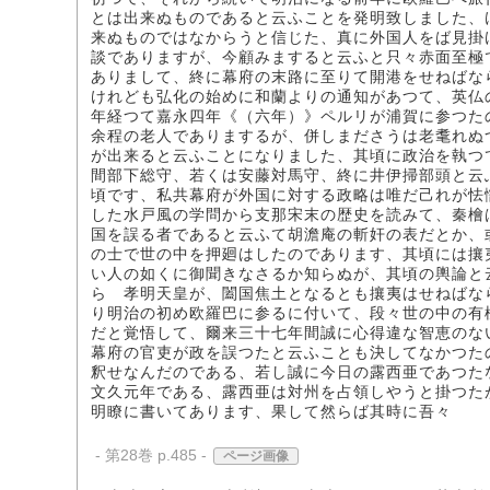
とは出来ぬものであると云ふことを発明致しました、
来ぬものではなからうと信じた、真に外国人をば見掛
談でありますが、今顧みますると云ふと只々赤面至極
ありまして、終に幕府の末路に至りて開港をせねばな
けれども弘化の始めに和蘭よりの通知があつて、英仏
年経つて嘉永四年《（六年）》ペルリが浦賀に参つた
余程の老人でありまするが、併しまださうは老耄れぬ
が出来ると云ふことになりました、其頃に政治を執つ
間部下総守、若くは安藤対馬守、終に井伊掃部頭と云
頃です、私共幕府が外国に対する政略は唯だ己れが怯
した水戸風の学問から支那宋末の歴史を読みて、秦檜
国を誤る者であると云ふて胡澹庵の斬奸の表だとか、
の士で世の中を押廻はしたのであります、其頃には攘
い人の如くに御聞きなさるか知らぬが、其頃の輿論と
ら 孝明天皇が、闔国焦土となるとも攘夷はせねばな
り明治の初め欧羅巴に参るに付いて、段々世の中の有
だと覚悟して、爾来三十七年間誠に心得違な智恵のな
幕府の官吏が政を誤つたと云ふことも決してなかつた
釈せなんだのである、若し誠に今日の露西亜であつた
文久元年である、露西亜は対州を占領しやうと掛つた
明瞭に書いてあります、果して然らば其時に吾々
- 第28巻 p.485 -
ページ画像