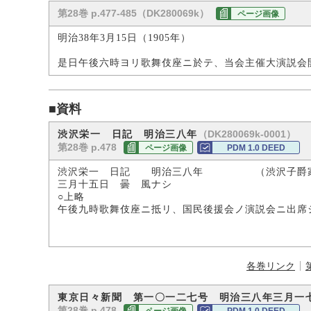
第28巻 p.477-485（DK280069k）
ページ画像
明治38年3月15日（1905年）
是日午後六時ヨリ歌舞伎座ニ於テ、当会主催大演説会
■資料
（DK280069k-0001）
渋沢栄一 日記 明治三八年
第28巻 p.478
ページ画像
PDM 1.0 DEED
渋沢栄一 日記 明治三八年 （渋沢子爵
三月十五日 曇 風ナシ
○上略
午後九時歌舞伎座ニ抵リ、国民後援会ノ演説会ニ出席
各巻リンク
東京日々新聞 第一〇一二七号 明治三八年三月一
第28巻 p.478