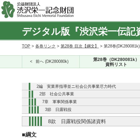
デジタル版『渋沢栄一伝記
TOP
>
各巻リンク
>
第28巻 目次【綱文】
> 第28巻(DK280081k
第28巻（DK280081k）
前へ (DK280080k)
資料リスト
2編 実業界指導並ニ社会公共事業尽力時代
2部 社会公共事業
7章 軍事関係事業
3節 日露戦役
8款 日露戦役関係諸資料
■綱文