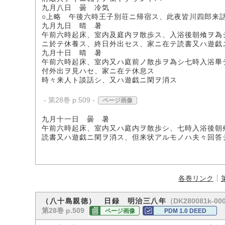
九月八日 曇 冷気
○上略 午後六時王子別荘ニ帰宿ス、此夜皆川四郎来
九月九日 晴 暑
午前六時起床、室内及庭内ヲ散歩ス、入浴後朝飧ヲ為
ニ於テ休養ス、終日外出セス、家ニ在テ読書又ハ遊戯
九月十日 晴 暑
午前六時起床、室内又ハ庭前ノ散歩ヲ為シ七時入浴畢
付外出ヲ見ハセ、家ニ在テ休息ス
時々来人ト談話シ、又ハ遊戯ニ閑ヲ消ス
- 第28巻 p.509 -
ページ画像
九月十一日 曇 暑
午前六時起床、室内又ハ庭内ヲ散歩シ、七時入浴後朝
読書又ハ遊戯ニ閑ヲ消ス、但来状アルモノハ夫々回答
各巻リンク
（DK280081k-00
（八十島親徳） 日録 明治三八年
第28巻 p.509
ページ画像
PDM 1.0 DEED