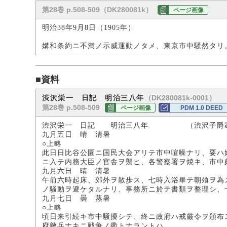
第28巻 p.508-509（DK280081k）
ページ画像
明治38年9月8日（1905年）
媾和条約ニ不満ノ示威運動ノタメ、東京市中騒然タリ
■資料
（DK280081k-0001）
渋沢栄一 日記 明治三八年
第28巻 p.508-509
ページ画像
PDM 1.0 DEED
渋沢栄一 日記 明治三八年 （渋沢子爵
九月五日 晴 清暑
○上略
此日日比谷公園ニ国民大会アリテ市中喧噪ナリ、要ハ
ニ入テ内務大臣ノ官舎ヲ襲ヒ、各警察署ヲ焼キ、市中
九月六日 晴 清暑
午前六時起床、郊外ヲ散歩ス、七時入浴畢テ朝飧ヲ為
ノ騒動ヲ避ケタルナリ、事務所ニ於テ書類ヲ整理シ、
九月七日 曇 蒸暑
○上略
頃日来引続キ市中騒擾シテ、終ニ政府ハ戒厳令ヲ頒布
府敵兵ナキニ戦争ノ衢トナラントハ