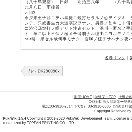
（八十島親徳） 日録 明治三八年 （八十島
九月八日 雨後曇
○上略
今夕来王子邸ニテハ暴徒ニ焼打セラルノ恐ヲイダキ、
シテ、只或書生カ大道演説ヲナシ、男爵ノ如キモ非償
ニ渋沢邸焼打ノ噂アリト注進セシト、深川ヘ匿名ノ手
ト、単ニ以上三個ノ極メテ薄弱ナル理由ニヨルモノ
○中略 果セル哉何事モナク、否聊ノ様子サヘナク夜
各巻リンク
前へ DK280080k
[
財団HOME
|
渋沢栄一TOP
|
渋沢史
公益財団法人渋沢栄一記念財団 
電話:03-3910-2314（代表） 03-3910-0005（渋沢史
Copyright Reserved by
PukiWiki 1.5.4
Copyright © 2001-2020
PukiWiki Development Team
. License is
customized by TOPPAN PRINTING CO., LTD.