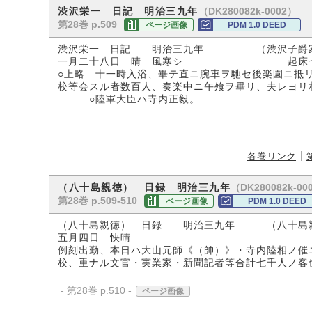
（DK280082k-0002）
渋沢栄一 日記 明治三九年
第28巻 p.509
ページ画像
PDM 1.0 DEED
渋沢栄一 日記 明治三九年 （渋沢子爵
一月二十八日 晴 風寒シ 起床七時
○上略 十一時入浴、畢テ直ニ腕車ヲ馳セ後楽園ニ抵
校等会スル者数百人、奏楽中ニ午飧ヲ畢リ、夫レヨリ
○陸軍大臣ハ寺内正毅。
各巻リンク
（DK280082k-00
（八十島親徳） 日録 明治三九年
第28巻 p.509-510
ページ画像
PDM 1.0 DEED
（八十島親徳） 日録 明治三九年 （八十島
五月四日 快晴
例刻出勤、本日ハ大山元師《（帥）》・寺内陸相ノ催
校、重ナル文官・実業家・新聞記者等合計七千人ノ客
- 第28巻 p.510 -
ページ画像