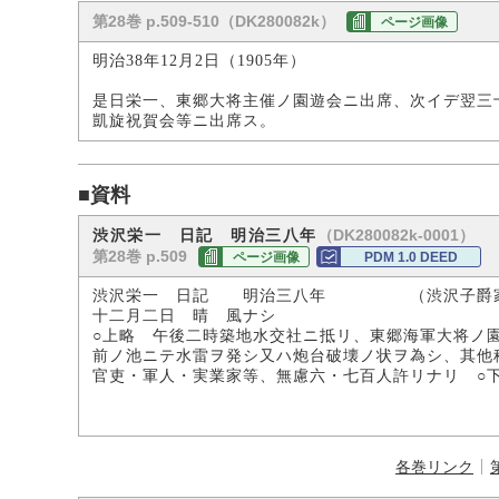
第28巻 p.509-510（DK280082k）
ページ画像
明治38年12月2日（1905年）
是日栄一、東郷大将主催ノ園遊会ニ出席、次イデ翌三
凱旋祝賀会等ニ出席ス。
■資料
（DK280082k-0001）
渋沢栄一 日記 明治三八年
第28巻 p.509
ページ画像
PDM 1.0 DEED
渋沢栄一 日記 明治三八年 （渋沢子爵
十二月二日 晴 風ナシ
○上略 午後二時築地水交社ニ抵リ、東郷海軍大将ノ
前ノ池ニテ水雷ヲ発シ又ハ炮台破壊ノ状ヲ為シ、其他
官吏・軍人・実業家等、無慮六・七百人許リナリ ○
各巻リンク