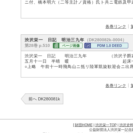
ニ付、橋本明六（二等主計ノ資格）氏ト共ニ電鉄及甲
各巻リンク
（DK280082k-0004）
渋沢栄一 日記 明治三九年
第28巻 p.510
ページ画像
PDM 1.0 DEED
渋沢栄一 日記 明治三九年 （渋沢子爵
五月十一日 半晴 暖 起床七時 
○上略 午前十一時飛鳥山ニ抵リ陸軍凱旋歓迎会ニ出
各巻リンク
前へ DK280081k
[
財団HOME
|
渋沢栄一TOP
|
渋沢史
公益財団法人渋沢栄一記念財団 