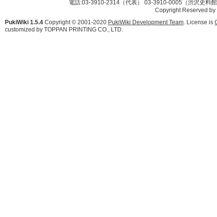
電話:03-3910-2314（代表） 03-3910-0005（渋沢史
Copyright Reserved by
PukiWiki 1.5.4
Copyright © 2001-2020
PukiWiki Development Team
. License is
customized by TOPPAN PRINTING CO., LTD.