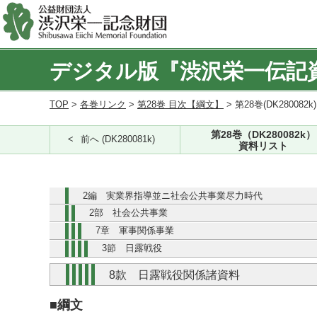
デジタル版『渋沢栄一伝記
TOP
>
各巻リンク
>
第28巻 目次【綱文】
> 第28巻(DK280082k
第28巻（DK280082k）
前へ (DK280081k)
資料リスト
2編 実業界指導並ニ社会公共事業尽力時代
2部 社会公共事業
7章 軍事関係事業
3節 日露戦役
8款 日露戦役関係諸資料
■綱文