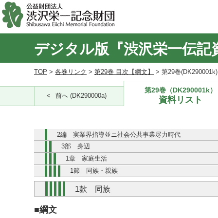
デジタル版『渋沢栄一伝記
TOP
>
各巻リンク
>
第29巻 目次【綱文】
> 第29巻(DK290001
第29巻（DK290001k）
前へ (DK290000a)
資料リスト
2編 実業界指導並ニ社会公共事業尽力時代
3部 身辺
1章 家庭生活
1節 同族・親族
1款 同族
■綱文