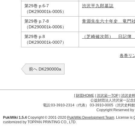
第29巻 p.6-7
渋沢平九郎墓誌
（DK290001k-0005）
第29巻 p.7-8
青淵先生六十年史 竜門
（DK290001k-0006）
第29巻 p.8
（芝崎確次郎） 日記簿
（DK290001k-0007）
各巻リ
前へ DK290000a
[
財団HOME
|
渋沢栄一TOP
|
渋沢史
公益財団法人渋沢栄一記念財団 
電話:03-3910-2314（代表） 03-3910-0005（渋沢史
Copyright Reserved by
PukiWiki 1.5.4
Copyright © 2001-2020
PukiWiki Development Team
. License is
customized by TOPPAN PRINTING CO., LTD.