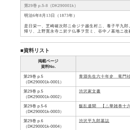
第29巻 p.5-8（DK290001k）
明治6年8月13日（1873年）
是日栄一、芝崎確次郎ニ命ジテ越生村ニ、養子平九郎
帰リ、上野寛永寺ニ於テ仏事ヲ営ミ、谷中ノ墓地ニ改
■資料リスト
掲載ページ
資料No.
第29巻 p.5
青淵先生六十年史 竜門
（DK290001k-0001）
第29巻 p.5
渋沢家文書
（DK290001k-0002）
第29巻 p.5-6
飯乱遺聞 【△華雑巻十
（DK290001k-0003）
第29巻 p.6
渋沢平九郎墓誌
（DK290001k-0004）