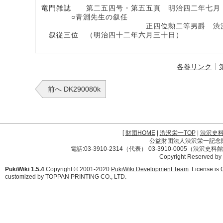
竜門雑誌 第二五四号・第五五頁 明治四二年七月
○青淵先生の叙任
正四位勲二等男爵 渋沢
叙従三位 （明治四十二年六月三十日）
各巻リンク
前へ DK290080k
[
財団HOME
|
渋沢栄一TOP
|
渋沢史
公益財団法人渋沢栄一記念財団 
電話:03-3910-2314（代表） 03-3910-0005（渋沢史
Copyright Reserved by
PukiWiki 1.5.4
Copyright © 2001-2020
PukiWiki Development Team
. License is
customized by TOPPAN PRINTING CO., LTD.