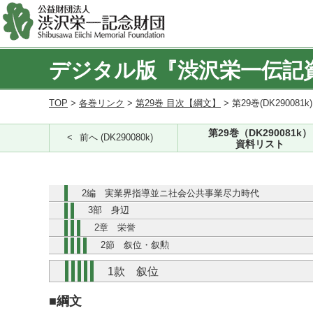
デジタル版『渋沢栄一伝記
TOP
>
各巻リンク
>
第29巻 目次【綱文】
> 第29巻(DK290081k
第29巻（DK290081k）
前へ (DK290080k)
資料リスト
2編 実業界指導並ニ社会公共事業尽力時代
3部 身辺
2章 栄誉
2節 叙位・叙勲
1款 叙位
■綱文