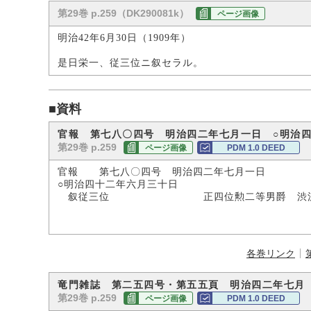
第29巻 p.259（DK290081k）
ページ画像
明治42年6月30日（1909年）
是日栄一、従三位ニ叙セラル。
■資料
官報 第七八〇四号 明治四二年七月一日 ○明治
第29巻 p.259
ページ画像
PDM 1.0 DEED
官報 第七八〇四号 明治四二年七月一日
○明治四十二年六月三十日
叙従三位 正四位勲二等男爵 渋沢
各巻リンク
竜門雑誌 第二五四号・第五五頁 明治四二年七月
第29巻 p.259
ページ画像
PDM 1.0 DEED