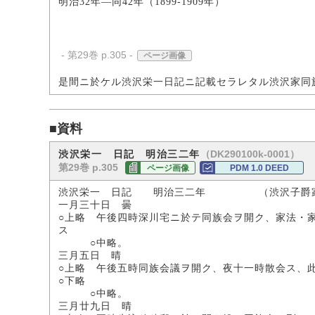
明治32年―同42年（1899-1909年）
- 第29巻 p.305 -
ページ画像
是間ニ於ケル渋沢栄一日記ニ記載セラレタル渋沢家同
■資料
（DK290100k-0001）
渋沢栄一 日記 明治三二年
第29巻 p.305
ページ画像
PDM 1.0 DEED
渋沢栄一 日記 明治三二年 （渋沢子爵
一月三十日 曇
○上略 午後四時深川宅ニ於テ同族会ヲ開ク、家法・
ス
○中略。
三月五日 晴
○上略 午後五時同族会議ヲ開ク、夜十一時散会ス、
○下略
○中略。
三月廿九日 晴