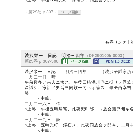
○上略 午後六時兜町ニ帰宅シ、同族会ヲ開ク
- 第29巻 p.307 -
ページ画像
各巻リンク
（DK290100k-0003）
渋沢栄一 日記 明治三四年
第29巻 p.307-308
ページ画像
PDM 1.0 DEED
渋沢栄一 日記 明治三四年 （渋沢子爵家所
一月三十日 晴
午前数多ノ来人ニ接ス、午後四時深川宅ニ抵リテ同族
決議シ、家計ノ要旨ヲ同族一同ヘ示諭ス、畢テ西幸吉
略
○中略。
二月二十六日 晴
○上略 午後五時帰宅、此夜兜町邸ニ同族会議ヲ開キ
○中略。
三月二十九日 曇
○上略 五時兜町ニ帰宿ス、此夜同族会ヲ開キ、二月
○中略。