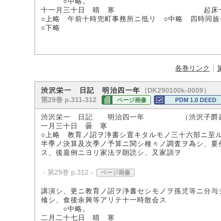
○中略。
十一月三十日 晴 寒 起床七時
○上略 午前十時兜町事務所ニ抵リ ○中略 四時同
○下略
各巻リンク
（DK290100k-0009）
渋沢栄一 日記 明治四一年
第29巻 p.311-312
ページ画像
PDM 1.0 DEED
渋沢栄一 日記 明治四一年 （渋沢子爵
一月三十日 曇 寒
○上略 教育ノ詔ヲ浄書シ置キタルモノ三十六部ニ至
半季ノ決算及次季ノ予算ニ関シ種々ノ調査ヲ為シ、要
ス、後嘉例ニヨリ家法ヲ朗読シ、又家訓ヲ
- 第29巻 p.312 -
ページ画像
講演シ、更ニ教育ノ詔ヲ浄書セシモノヲ孫児等ニ分与
飧シ、食後余興等アリテ十一時散会ス
○中略。
二月二十七日 晴 寒