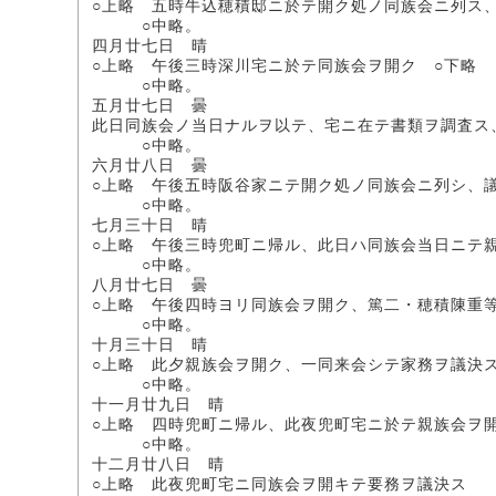
○上略 五時牛込穂積邸ニ於テ開ク処ノ同族会ニ列ス
○中略。
四月廿七日 晴
○上略 午後三時深川宅ニ於テ同族会ヲ開ク ○下略
○中略。
五月廿七日 曇
此日同族会ノ当日ナルヲ以テ、宅ニ在テ書類ヲ調査ス
○中略。
六月廿八日 曇
○上略 午後五時阪谷家ニテ開ク処ノ同族会ニ列シ、
○中略。
七月三十日 晴
○上略 午後三時兜町ニ帰ル、此日ハ同族会当日ニテ
○中略。
八月廿七日 曇
○上略 午後四時ヨリ同族会ヲ開ク、篤二・穂積陳重
○中略。
十月三十日 晴
○上略 此夕親族会ヲ開ク、一同来会シテ家務ヲ議決
○中略。
十一月廿九日 晴
○上略 四時兜町ニ帰ル、此夜兜町宅ニ於テ親族会ヲ
○中略。
十二月廿八日 晴
○上略 此夜兜町宅ニ同族会ヲ開キテ要務ヲ議決ス