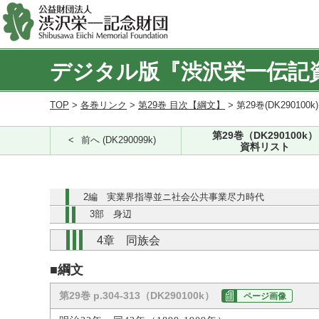
デジタル版『渋沢栄一伝記
TOP
>
各巻リンク
>
第29巻 目次【綱文】
> 第29巻(DK290100k
第29巻（DK290100k）
前へ (DK290099k)
資料リスト
2編 実業界指導並ニ社会公共事業尽力時代
3部 身辺
4章 同族会
■綱文
第29巻 p.304-313（DK290100k）
ページ画像