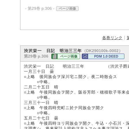
- 第29巻 p.306 -
ページ画像
各巻リンク
（DK290100k-0002）
渋沢栄一 日記 明治三三年
第29巻 p.306
ページ画像
PDM 1.0 DEED
渋沢栄一 日記 明治三三年 （渋沢子爵
一月三十日 曇
○上略 後同族会ヲ深川宅ニ開ク、夜二時散会ス
○中略。
二月二十五日 晴
○上略 午後同族会ヲ開ク、阪谷芳郎・穂積歌子等来
○中略。
三月三十一日 晴
○上略 午後四時兜町ニ於テ同族会ヲ開ク
○中略。
五月二十七日 曇
○上略 午後四時ヨリ同族会ヲ開ク、牛込・小石川・
ヲ調査シ、将来家計上節約ヲ主トスヘキ事ヲ訓諭ス、