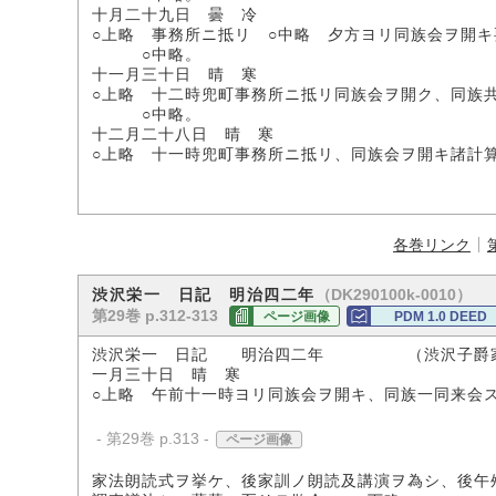
十月二十九日 曇 冷
○上略 事務所ニ抵リ ○中略 夕方ヨリ同族会ヲ開キ
○中略。
十一月三十日 晴 寒
○上略 十二時兜町事務所ニ抵リ同族会ヲ開ク、同族
○中略。
十二月二十八日 晴 寒
○上略 十一時兜町事務所ニ抵リ、同族会ヲ開キ諸計
各巻リンク
（DK290100k-0010）
渋沢栄一 日記 明治四二年
第29巻 p.312-313
ページ画像
PDM 1.0 DEED
渋沢栄一 日記 明治四二年 （渋沢子爵
一月三十日 晴 寒
○上略 午前十一時ヨリ同族会ヲ開キ、同族一同来会
- 第29巻 p.313 -
ページ画像
家法朗読式ヲ挙ケ、後家訓ノ朗読及講演ヲ為シ、後午