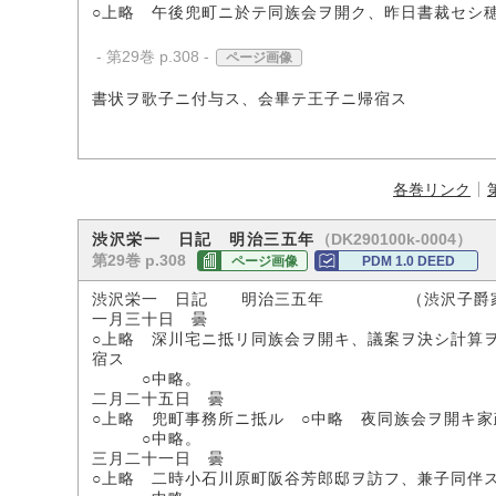
○上略 午後兜町ニ於テ同族会ヲ開ク、昨日書裁セシ
- 第29巻 p.308 -
ページ画像
書状ヲ歌子ニ付与ス、会畢テ王子ニ帰宿ス
各巻リンク
（DK290100k-0004）
渋沢栄一 日記 明治三五年
第29巻 p.308
ページ画像
PDM 1.0 DEED
渋沢栄一 日記 明治三五年 （渋沢子爵
一月三十日 曇
○上略 深川宅ニ抵リ同族会ヲ開キ、議案ヲ決シ計算
宿ス
○中略。
二月二十五日 曇
○上略 兜町事務所ニ抵ル ○中略 夜同族会ヲ開キ家
○中略。
三月二十一日 曇
○上略 二時小石川原町阪谷芳郎邸ヲ訪フ、兼子同伴