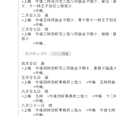
○上略 午後二時深川宅ニ抵リ同族会ヲ開ク、家法・
テ、十一時王子別荘ニ帰宿ス
○中略。
二月廿八日 曇
○上略 午後五時同族会ヲ開ク、畢テ夜十一時王子別
○中略。
三月廿七日 晴
○上略 午後三時兜町宅ニ抵リ同族会ヲ開ク、穂積・
宿ス
○中略。
- 第29巻 p.309 -
ページ画像
四月廿日 曇
○上略 午後四時兜町宅ニ同族会ヲ開キ、要務ヲ協議ス
○中略。
五月廿九日 曇
○上略 午後四時兜町事務所ニ抵リ ○中略 五時同
○中略。
六月廿九日 晴
○上略 九時 ○午後兜町事務所ニ抵リ ○中略 十
○中略。
八月三十一日 晴
○上略 午後四時兜町事務所ニ抵ル ○中略 午後七時
○中略。