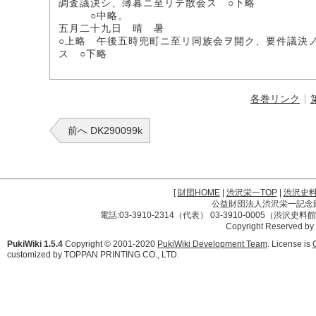
調査議決シ、薄暮ニ至リテ散会ス ○下略
○中略。
五月二十九日 晴 暑
○上略 午後五時兜町ニ至リ同族会ヲ開ク、要件議決
ス ○下略
各巻リンク
前へ DK290099k
[
財団HOME
|
渋沢栄一TOP
|
渋沢史
公益財団法人渋沢栄一記念財団 
電話:03-3910-2314（代表） 03-3910-0005（渋沢史
Copyright Reserved by
PukiWiki 1.5.4
Copyright © 2001-2020
PukiWiki Development Team
. License is
customized by TOPPAN PRINTING CO., LTD.