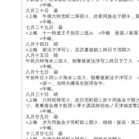
○中略。
六月三十日 曇
○上略 午後六時兜町ニ帰宿ス、此夜同族会ヲ開キ、
○中略。
七月二十九日 曇
○上略 十一時過王子別荘ニ抵ル ○中略 新築ノ家
○中略。
八月十四日 晴
○上略 家法ヲ浄写シ、且読書遊戯ニ終日ヲ消閑ス
八月十五日 晴
午前六時海水ニ浴ス、朝餐後家法浄写ニ終日ヲ了ス 
○中略。
八月十七日 曇
午前昨日ト同シク海水ニ浴ス、朝餐後家法ヲ浄写ス 
○栄一、当時大磯長生館滞在中。
○中略。
八月三十日 晴
○上略 八時前帰宅ス、此日兜町邸ニ於テ同族会ヲ開
ツ、夜餐後会務ヲ処理シ畢テ講談師伯知ノ天津城攻撃
○中略。
九月廿九日 曇
○上略 夕方同族会ヲ兜町邸ニ開ク、穂積・阪谷・篤
○中略。
十二月廿七日 曇