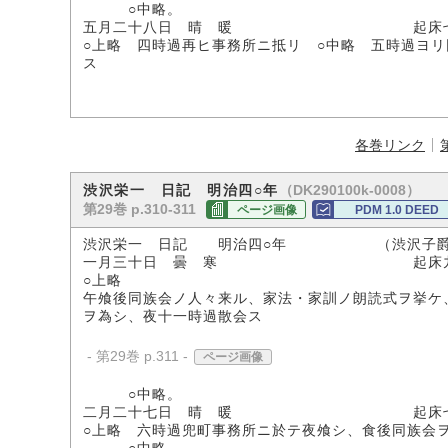
○中略。
五月二十八日 晴 暖 起床七時
○上略 四時過再ヒ事務所ニ抵リ ○中略 五時過ヨ
ス
各巻リンク
（DK290100k-0008）
渋沢栄一 日記 明治四○年
第29巻 p.310-311
ページ画像
PDM 1.0 DEED
渋沢栄一 日記 明治四○年 （渋沢子爵
一月三十日 曇 寒 起床九時 
○上略
午飧後同族会ノ人々来ル、家法・家訓ノ朗読式ヲ挙ケ
ヲ為シ、夜十一時過散会ス
- 第29巻 p.311 -
ページ画像
○中略。
二月二十七日 晴 暖 起床七時二
○上略 六時過兜町事務所ニ於テ夜飧シ、食後同族会