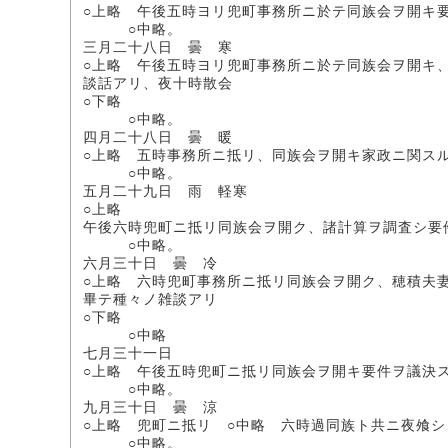
○上略 午後五時ヨリ兜町事務所ニ於テ同族会ヲ開キ
○中略。
三月二十八日 曇 寒
○上略 午後五時ヨリ兜町事務所ニ於テ同族会ヲ開キ
談話アリ、夜十時散会
○下略
○中略。
四月二十八日 曇 暖
○上略 五時事務所ニ抵リ、同族会ヲ開キ家政ニ関ス
○中略。
五月二十九日 雨 軽寒
○上略
午後六時兜町ニ抵リ同族会ヲ開ク、諸計算ヲ調査シ要
○中略。
六月三十日 曇 冷
○上略 六時兜町事務所ニ抵リ同族会ヲ開ク、穂積夫
畢テ種々ノ雑談アリ
○下略
○中略
七月三十一日
○上略 午後五時兜町ニ抵リ同族会ヲ開キ要件ヲ議決ス
○中略。
九月三十日 曇 涼
○上略 兜町ニ抵リ ○中略 六時過同族ト共ニ夜飧シ
○中略。