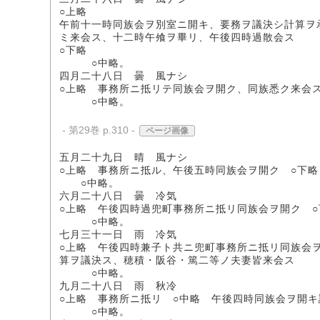
○上略
午前十一時同族会ヲ別室ニ開キ、要務ヲ議決シ計算ヲ
ミ来会ス、十二時午飧ヲ畢リ、午後四時過散会ス
○下略
○中略。
四月二十八日 曇 風ナシ
○上略 事務所ニ抵リテ同族会ヲ開ク、同族悉ク来会
○中略。
- 第29巻 p.310 -
ページ画像
五月二十九日 晴 風ナシ
○上略 事務所ニ抵ル、午後五時同族会ヲ開ク ○下略
○中略。
六月二十八日 曇 冷気
○上略 午後四時過兜町事務所ニ抵リ同族会ヲ開ク ○
○中略。
七月三十一日 雨 冷気
○上略 午後四時兼子ト共ニ兜町事務所ニ抵リ同族会
算ヲ議決ス、穂積・阪谷・篤二等ノ夫妻皆来会ス
○中略。
九月二十八日 雨 秋冷
○上略 事務所ニ抵リ ○中略 午後四時同族会ヲ開キ
○中略。