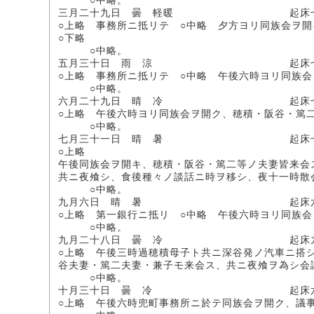
○中略。
三月二十九日 曇 軽暖 起床七時
○上略 事務所ニ抵リテ ○中略 夕方ヨリ同族会ヲ
○下略
○中略。
五月三十日 雨 涼 起床七時 
○上略 事務所ニ抵リテ ○中略 午後六時ヨリ同族
○中略。
六月二十九日 晴 冷 起床七時
○上略 午後六時ヨリ同族会ヲ開ク、穂積・阪谷・篤
○中略。
七月三十一日 晴 暑 起床七時
○上略
午後同族会ヲ開キ、穂積・阪谷・篤二等ノ夫妻皆来会
共ニ夜飧シ、食後種々ノ談話ニ時ヲ移シ、夜十一時散
○中略。
九月六日 晴 暑 起床六時三十
○上略 第一銀行ニ抵リ ○中略 午後六時ヨリ同族会
○中略。
九月二十八日 曇 冷 起床九時 
○上略 午後三時過穂積母子ト共ニ深谷発ノ汽車ニ搭
谷夫妻・篤二夫妻・兼子モ来会ス、共ニ夜飧ヲ為シ会
○中略。
十月三十日 曇 冷 起床六時三
○上略 午後六時兜町事務所ニ於テ同族会ヲ開ク、議