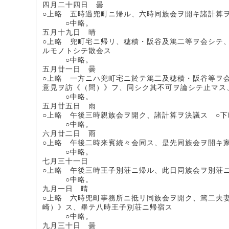
四月二十四日 曇
○上略 五時過兜町ニ帰ル、六時同族会ヲ開キ諸計算
○中略。
五月十九日 晴
○上略 兜町宅ニ帰リ、穂積・阪谷及篤二等ヲ会シテ
ルモノトシテ散会ス
○中略。
五月廿一日 曇
○上略 一方ニハ兜町宅ニ於テ篤二及穂積・阪谷等ヲ
意見ヲ訪《（問）》フ、同シク其不可ヲ論シテ止マス
○中略。
五月廿五日 雨
○上略 午後三時親族会ヲ開ク、諸計算ヲ決議ス ○下
○中略。
六月廿二日 雨
○上略 午後二時来賓続々会同ス、是先同族会ヲ開キ
○中略。
七月三十一日
○上略 午後三時王子別荘ニ帰ル、此日同族会ヲ別荘
○中略。
九月一日 晴
○上略 六時兜町事務所ニ抵リ同族会ヲ開ク、篤二夫
崎）》ス、畢テ八時王子別荘ニ帰宿ス
○中略。
九月三十日 曇