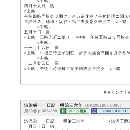
○中略。
四月十九日 陰
○上略
午後四時同族会ヲ開ク、余カ留守中ノ事務処理ニ関ス
ヲ詳述ス、穂積・阪谷・篤二夫妻悉ク来会ス ○下略
○中略。
五月十日 曇
○上略 三時兜町ニ抵リ ○中略 午後五時ヨリ同族会
○中略。
十一月廿六日 曇
○上略 午後三時王子別荘ニ於テ同族会ヲ開キ并テ欧
○中略。
十二月廿四日 曇
○上略 午後四時兜町ニ於テ同族会ヲ開ク ○下略
各巻リンク
（DK290100k-0005）
渋沢栄一 日記 明治三六年
第29巻 p.308-309
ページ画像
PDM 1.0 DEED
渋沢栄一 日記 明治三六年 （渋沢子爵
一月三十日 晴