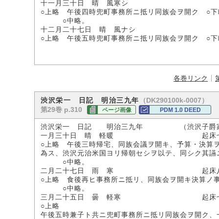
十一月三十日 晴 風寒シ
○上略 午後四時兜町事務所ニ抵リ同族会ヲ開ク ○下
○中略。
十二月二十七日 晴 風ナシ
○上略 午後五時兜町事務所ニ抵リ同族会ヲ開ク ○下
各巻リンク
（DK290100k-0007）
渋沢栄一 日記 明治三九年
第29巻 p.310
ページ画像
PDM 1.0 DEED
渋沢栄一 日記 明治三九年 （渋沢子爵
一月三十日 晴 軽暖 起床七時 
○上略 午後三時帰宅、同族会議ヲ開キ、予算・決算
為ス、渋沢元治米国ヨリ帰朝セシヲ以テ、同シク其讌
○中略。
二月二十七日 雨 寒 起床八時三
○上略 食後再ヒ事務所ニ抵リ、同族会ヲ開キ決算ノ
○中略。
三月二十五日 曇 軽寒 起床七時
○上略
午後五時兼子ト共ニ兜町事務所ニ抵リ同族会ヲ開ク、