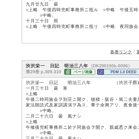
九月廿九日 曇
○上略 午後四時兜町事務所ニ抵ル ○中略 午後五時
○中略。
十月三十日 雨
○上略 午後四時兜町事務所ニ抵リ ○中略 夜同族
各巻リンク
（DK290100k-0006）
渋沢栄一 日記 明治三八年
第29巻 p.309-310
ページ画像
PDM 1.0 DEED
渋沢栄一 日記 明治三八年 （渋沢子爵
一月三十日 曇 寒
○上略
午後二時同族会ヲ別荘ニ開ク、穂積・阪谷・篤二夫妻
家法朗読式及家訓講演ヲ為ス、畢テ余興アリ、夜食後
○中略。
二月二十六日 曇 風ナシ
○上略
午飧後兜町事務所ニ於テ同族会ヲ開ク、親戚悉ク来会
○中略。
三月二十六日 曇 風ナシ