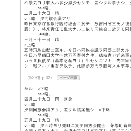
不景気ヨリ収入ハ多少減少セシモ、差シタル事ナシ、
○中略。
二月二十六日 晴
○上略 夕同族会議アリ
昨日東京貯蓄銀行臨時総会ニ於テ、故吉田省三氏ノ後
脱）》、将来責任モ重大ナルニ依リ同族会ニ於テモ同
○中略。
三月三十一日 晴
○上略
五時飛鳥山邸ニ至ル、今日ハ同族会議ヲ同邸ニ開カル
今日ハ早稲田大学ヘ弐万円寄付之件、穂積家ガ近来重
カラヌ負債ヲ（基本財産ヨリ）生セシニツキ、先年家
シニ報フルノ趣旨ヲ以テ、此際参万円ヲ贈与スル事等
- 第29巻 p.327 -
ページ画像
至ル ○下略
○中略。
四月二十九日 雨 蒸暑
○上略
夕刻同族会議アリ、差タル議案無シ ○下略
○中略。
五月二十九日 晴
○上略 夕五時ヨリ兜町ニ於テ同族会開会、茅場町倉
承諾ノ提案トナリ、両博士等ヨリ異論アリ（事ノヨシ