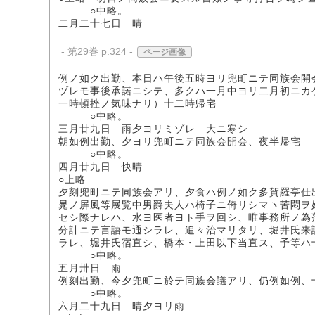
○中略。
二月二十七日 晴
- 第29巻 p.324 -
ページ画像
例ノ如ク出勤、本日ハ午後五時ヨリ兜町ニテ同族会開
ヅレモ事後承諾ニシテ、多クハ一月中ヨリ二月初ニカ
一時頓挫ノ気味ナリ）十二時帰宅
○中略。
三月廿九日 雨夕ヨリミゾレ 大ニ寒シ
朝如例出勤、夕ヨリ兜町ニテ同族会開会、夜半帰宅
○中略。
四月廿九日 快晴
○上略
夕刻兜町ニテ同族会アリ、夕食ハ例ノ如ク多賀羅亭仕
晁ノ屏風等展覧中男爵夫人ハ椅子ニ倚リシマヽ苦悶ヲ
セシ際ナレハ、水ヨ医者ヨト手ヲ回シ、唯事務所ノ為
分計ニテ言語モ通シラレ、追々治マリタリ、堀井氏来
ラレ、堀井氏宿直シ、橋本・上田以下当直ス、予等ハ
○中略。
五月卅日 雨
例刻出勤、今夕兜町ニ於テ同族会議アリ、仍例如例、
○中略。
六月二十九日 晴夕ヨリ雨