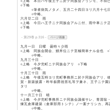
○上略 本日ハ午後王子ニ於テ同族会アリシモ、不得
○下略
○筆者病気ノタメ、五月二十四日ヨリ六月十七日
○中略。
六月廿二日 雨
○上略 今日ハ王子ニテ同族会アルニ付、雨中車ニテ
○下略
- 第29巻 p.316 -
ページ画像
九月一日 日曜 曇時々少雨
○上略 同族会開会、鰻丼位ニテ至極簡単ナル会也 ○
○中略。
九月三十日
○上略 今夕兜町ニテ同族会アリ ○下略
○中略。
十月三十日 雨
○上略 午後五時ヨリ兜町事務所ニ於テ同族会アリ、
賀・新築披露・昨年叙爵祝答礼等ヲ兼ネ、王子ニテ園
タリ
○中略。
十一月三十日 晴
○上略 今夕兜町事務所ニテ同族会議催サレ、青淵翁
煉瓦倉庫建築（倉庫部用トシテ）ノ一案ナリシカ、再
○中略。