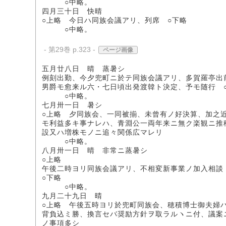
○中略。
四月三十日 快晴
○上略 今日ハ同族会議アリ、列席 ○下略
○中略。
- 第29巻 p.323 -
ページ画像
五月廿八日 晴 蒸暑シ
例刻出勤、今夕兜町ニ於テ同族会議アリ、多賀羅亭出
男爵モ愈来ル六・七日頃出発渡韓ト決定、予モ随行 
○中略。
七月卅一日 暑シ
○上略 夕同族会、一同被揃、未曾有ノ好決算、加之
モ利益多キ事ナレハ、青淵公一両年来ニ無ク楽観ニ推
設又ハ増株モノニ追々関係広マレリ
○中略。
八月卅一日 晴 非常ニ蒸暑シ
○上略
午後二時ヨリ同族会議アリ、不相変新事業ノ加入相談
○下略
○中略。
九月二十九日 晴
○上略 午後五時ヨリ於兜町同族会、穂積博士御夫婦
背負込ミ勝、換言セバ奨励方針ヲ取ラルヽニ付、議案
ノ事項多シ