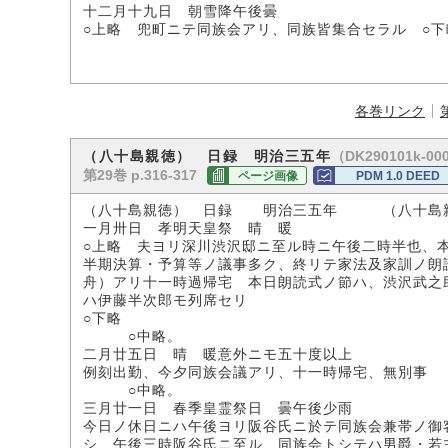
十二月十九日 朝雪降午後曇
○上略 兜町ニテ同族会アリ、同族皆集合セラル ○下
各巻リンク
（DK290101k-00
（八十島親徳） 日録 明治三五年
第29巻 p.316-317
ページ画像
PDM 1.0 DEED
（八十島親徳） 日録 明治三五年 （八十島
一月卅日 孝明天皇祭 晴 暖
○上略 夫ヨリ深川渋沢邸ニ至ル時ニ午後二時半也、
半期決算・予算等ノ議事多ク、終リテ家法及家訓ノ朗
舟）アリ十一時過帰宅 本日朗読式ノ節ハ、渋沢武之
ハ伊藤半次郎モ列席セリ
○下略
○中略。
二月廿五日 晴 暖意外ニモ五十度以上
例刻出勤、今夕同族会議アリ、十一時帰宅、無別事
○中略。
三月廿一日 春季皇霊祭日 曇午後少雨
今日ノ休日ニハ午後ヨリ阪谷氏ニ於テ同族会兼帯ノ御
シ、午後三時阪谷氏ニ至ル、同族会トシテハ男爵・若