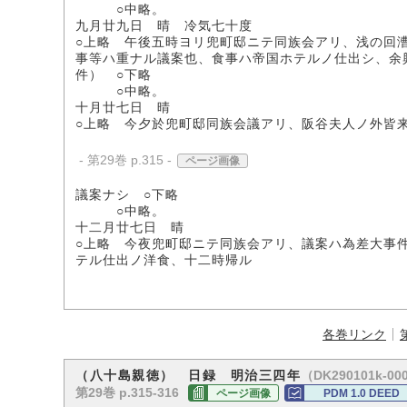
○中略。
九月廿九日 晴 冷気七十度
○上略 午後五時ヨリ兜町邸ニテ同族会アリ、浅の回
事等ハ重ナル議案也、食事ハ帝国ホテルノ仕出シ、余
件） ○下略
○中略。
十月廿七日 晴
○上略 今夕於兜町邸同族会議アリ、阪谷夫人ノ外皆
- 第29巻 p.315 -
ページ画像
議案ナシ ○下略
○中略。
十二月廿七日 晴
○上略 今夜兜町邸ニテ同族会アリ、議案ハ為差大事
テル仕出ノ洋食、十二時帰ル
各巻リンク
（DK290101k-00
（八十島親徳） 日録 明治三四年
第29巻 p.315-316
ページ画像
PDM 1.0 DEED