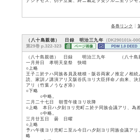
ナシトセズ、仍テ立案、終ニ裁定ヲ受クルニ至リシモ
各巻リンク
（DK290101k-00
（八十島親徳） 日録 明治三九年
第29巻 p.322-323
ページ画像
PDM 1.0 DEED
（八十島親徳） 日録 明治三九年 （八十島
一月卅日 孝明天皇祭 快晴
○上略
王子ニ於テハ同族各員及穂積・阪谷両家ノ推定ノ相続
読、家訓ノ講演アリ又阪谷氏ヨリ大臣拝命ノ由来、決
アリ（竹葉ノうなぎ添）
○下略
○中略。
二月二十七日 朝雪午後ヨリ吹降
○上略 本日ハ夕刻ヨリ兜町ニ於テ同族会議アリ、為
○中略。
三月廿五日 曇 日曜
○上略
予ハ午後ヨリ兜町ニ至ル今日ハ夕刻ヨリ同族会議アリ
略