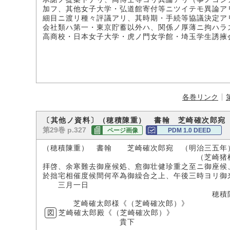
加フ、其他女子大学・弘道館寄付等ニツイテモ異論ア
細目ニ渡リ種々評議アリ、其時期・手続等協議決定ア
会社類ハ第一・東京貯蓄以外ハ、関係ノ厚薄ニ拘ハラ
高商校・日本女子大学・虎ノ門女学館・埼玉学生誘掖
各巻リンク
〔其他ノ資料〕（穂積陳重） 書翰 芝崎確次郎宛
第29巻 p.327
ページ画像
PDM 1.0 DEED
（穂積陳重） 書翰 芝崎確次郎宛 （明治三五年
（芝崎猪根吉氏所
拝啓、余寒難去御座候処、愈御壮健珍重之至ニ御座候
於拙宅相催度候間何卒為御繰合之上、午後三時ヨリ御
三月一日
穂積陳
芝崎確太郎様《（芝崎確次郎）》
図
芝崎確太郎殿《（芝崎確次郎）》
貴下