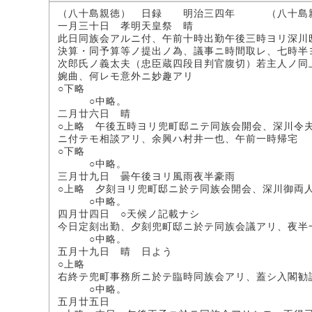
（八十島親徳） 日録 明治三四年 （八十島
一月三十日 孝明天皇祭 晴
此日同族会アルニ付、午前十時出勤午後三時ヨリ深川
決算・同予算等ノ提出ノ為、議事ニ時間取レ、七時半
次郎氏ノ義太夫（忠臣蔵四段目判官腹切）若主人ノ同
婉曲、何レモ意外ニ妙趣アリ
○下略
○中略。
二月廿六日 晴
○上略 午後五時ヨリ兜町邸ニテ同族会開会、深川令
ニ付テモ相談アリ、余興ハ村井一也、午前一時帰宅
○下略
○中略。
三月廿九日 曇午後ヨリ風雨夜半豪雨
○上略 夕刻ヨリ兜町邸ニ於テ同族会開会、深川御両
○中略。
四月廿四日 ○天候ノ記載ナシ
今日定刻出勤、夕刻兜町邸ニ於テ同族会議アリ、夜半
○中略。
五月十九日 晴 日よう
○上略
右終テ兜町事務所ニ於テ臨時同族会アリ、蓋シ入閣勧
○中略。
五月廿五日