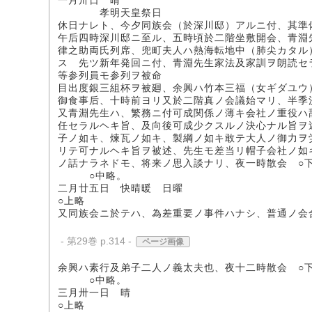
一月卅日 晴
孝明天皇祭日
休日ナレト、今夕同族会（於深川邸）アルニ付、其準
午后四時深川邸ニ至ル、五時頃於二階坐敷開会、青淵
律之助両氏列席、兜町夫人ハ熱海転地中（肺尖カタル
ス 先ツ新年発回ニ付、青淵先生家法及家訓ヲ朗読セ
等参列員モ参列ヲ被命
目出度銀三組杯ヲ被廻、余興ハ竹本三福（女ギダユウ
御食事后、十時前ヨリ又於二階真ノ会議始マリ、半季
又青淵先生ハ、繁務ニ付可成関係ノ薄キ会社ノ重役ハ
任セラルヘキ旨、及向後可成少クスルノ決心ナル旨ヲ
子ノ如キ、煉瓦ノ如キ、製綱ノ如キ敢テ大人ノ御力ヲ
リテ可ナルヘキ旨ヲ被述、先生モ差当リ帽子会社ノ如
ノ話ナラネドモ、将来ノ思入談ナリ、夜一時散会 ○
○中略。
二月廿五日 快晴暖 日曜
○上略
又同族会ニ於テハ、為差重要ノ事件ハナシ、普通ノ会
- 第29巻 p.314 -
ページ画像
余興ハ素行及弟子二人ノ義太夫也、夜十二時散会 ○
○中略。
三月卅一日 晴
○上略