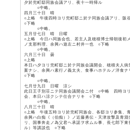
夕於兜町邸同族会議アリ、夜十一時帰ル
○中略。
四月三十日 晴
○上略 午後四時ヨリ兜町邸ニ於テ同族会議アリ、阪
○下略
○中略。
五月廿七日 晴 日曜
○上略 今日ハ同族会也、若主人及穂積博士帰朝後初
ノ支那料理、余興ハ遊左ニ村井一也 ○下略
○中略。
六月三十日 曇
○上略
本日ハ夕ヨリ兜町邸ニ於テ同族会議開会、穂積夫人病
案ナシ、余興ハ素行ノ義太夫、食事ハホテルノ洋食ナ
○下略
○中略。
七月廿九日 日曜 涼シ
此日王子別荘ニテ同族会議開会ニ付 ○中略 四時ヨ
会、本日ハ涼クシテ仕合ナリキ ○下略
○中略。
八月三十日 晴
○上略 午後五時ヨリ於兜町同族会、各邸ヨリ参集、
余興ハ白痴《（伯痴）》ノ近藤勇伝・天津攻撃及青淵
リ、国事奔走ノ為父君ヘ承諾ヲ求ムル事、長七郎下東
ル）等講談也 ○下略