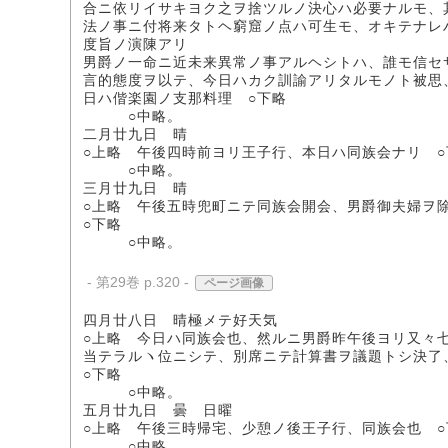
合ニ依リイサキヨク之ヲ捨ツルノ決心ハ必要ナルモ、
法ノ事ニ付将来タトヘ窮窟ノ点ハ可生モ、オキテナレ
度旨ノ演陳アリ
男爵ノ一命ニ近未来異常ノ事アルヘシトハ、誰モ信セ
言的態度ヲ以テ、今日ハカク訓諭アリタルモノト被思
日ハ偕楽園ノ支那料理 ○下略
○中略。
二月廿九日 晴
○上略 午後四時前ヨリ王子行、本日ハ同族会ナリ ○
○中略。
三月廿九日 晴
○上略 午後五時兜町ニテ同族会開会、男爵御夫婦ヲ
○下略
○中略。
- 第29巻 p.320 -
ページ画像
四月廿八日 晴極メテ好天気
○上略 今日ハ同族会也、然ルニ男爵昨午後ヨリ又々
当テラルヽ位ニシテ、別席ニテ計算書ヲ議題トシ決了
○下略
○中略。
五月廿九日 曇 日曜
○上略 午後三時帰宅、少憩ノ後王子行、同族会也 ○
○中略。