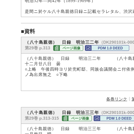
明治32年―同42年（1899-1909年）
是間ニ於ケル八十島親徳日録ニ記載セラレタル、渋沢
■資料
（DK290101k-00
（八十島親徳） 日録 明治三二年
第29巻 p.313
ページ画像
PDM 1.0 DEED
（八十島親徳） 日録 明治三二年 （八十島
十二月廿八日 曇
○上略 午後四時ヨリ於兜町邸、同族会議開会ニ付依
ノ為出席無之 ○下略
各巻リンク
（DK290101k-00
（八十島親徳） 日録 明治三三年
第29巻 p.313-315
ページ画像
PDM 1.0 DEED
（八十島親徳） 日録 明治三三年 （八十島