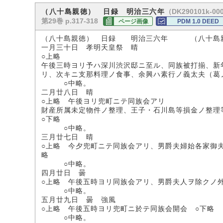
（DK290101k-00
（八十島親徳） 日録 明治三六年
第29巻 p.317-318
ページ画像
PDM 1.0 DEED
（八十島親徳） 日録 明治三六年 （八十島
一月三十日 孝明天皇祭 晴
○上略
午後三時ヨリ予ハ深川渋沢邸ニ至ル、同族被打揃、新
リ、次キニ支那料理ノ食事、余興ハ素行ノ義太夫（葛
○中略。
二月廿八日 晴
○上略 午後ヨリ兜町ニテ同族会アリ
財産所属未定物件ノ整理、王子・石川島等損金ノ整理
○下略
○中略。
三月廿七日 晴
○上略 今夕兜町ニテ同族会アリ、男爵夫婦始各家御
略
○中略。
四月廿日 曇
○上略 午後五時ヨリ同族会アリ、男爵夫人ヲ除クノ
○中略。
五月廿九日 曇 強風
○上略 午後五時ヨリ兜町ニ於テ同族会開会 ○下略
○中略。