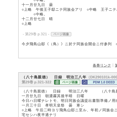
○中略。
十一月廿九日 曇
○上略 午後王子邸ニテ同族会アリ ○中略 王子ニ
○中略。
十二月廿七日 晴
○上略
- 第29巻 p.321 -
ページ画像
今夕飛島山邸《（鳥）》ニ於テ同族会開会ニ付参列 
各巻リンク
（DK290101k-00
（八十島親徳） 日録 明治三八年
第29巻 p.321-322
ページ画像
PDM 1.0 DEED
（八十島親徳） 日録 明治三八年 （八十島
一月廿九日 朝濃霧其後半晴 日曜
今日ハ日曜ナレトモ、明日同族会議提出書類準備ノ用
一月三十日 孝明天皇祭 曇 寒シ
○上略 午后二時ヨリ飛鳥山邸ニ至ル、年初ノ同族会
宅セシハ夜半過ナリ