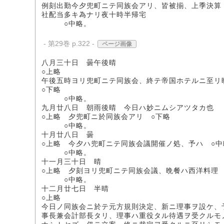
例刻出勤今夕兜町ニテ同族会アリ、皆被揃、上季決算
社配当多キ為ナリ夜十時半帰宅
○中略。
- 第29巻 p.322 -
ページ画像
八月三十日 曇午後晴
○上略
午後五時ヨリ兜町ニテ同族会、終テ帝国ホテルニ至リ
○下略
○中略。
九月廿八日 朝雨後晴 今日ハ妙ニムシアツタカ也
○上略 夕兜町ニ於同族会アリ ○下略
○中略。
十月廿八日 曇
○上略 今夕ハ兜町ニテ同族会議開催ノ処、予ハ ○
○中略。
十一月三十日 晴
○上略 夕刻ヨリ兜町ニテ同族会議、晩餐ハ西洋料理 
○中略。
十二月廿七日 半晴
○上略
今日ノ同族会ニ於テ元方規則決定、新ニ理事ヲ設ケ、
事長兼会計部長タリ、理事ハ重役タル待遇ヲ受クルモ