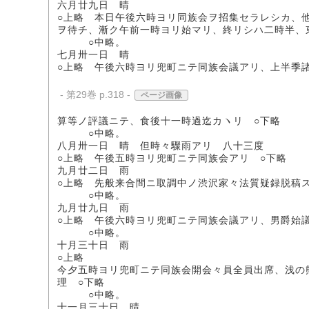
六月廿九日 晴
○上略 本日午後六時ヨリ同族会ヲ招集セラレシカ、
ヲ待チ、漸ク午前一時ヨリ始マリ、終リシハ二時半、
○中略。
七月卅一日 晴
○上略 午後六時ヨリ兜町ニテ同族会議アリ、上半季
- 第29巻 p.318 -
ページ画像
算等ノ評議ニテ、食後十一時過迄カヽリ ○下略
○中略。
八月卅一日 晴 但時々驟雨アリ 八十三度
○上略 午後五時ヨリ兜町ニテ同族会アリ ○下略
九月廿二日 雨
○上略 先般来合間ニ取調中ノ渋沢家々法質疑録脱稿ス
○中略。
九月廿九日 雨
○上略 午後六時ヨリ兜町ニテ同族会議アリ、男爵始
○中略。
十月三十日 雨
○上略
今夕五時ヨリ兜町ニテ同族会開会々員全員出席、浅の
理 ○下略
○中略。
十一月三十日 晴