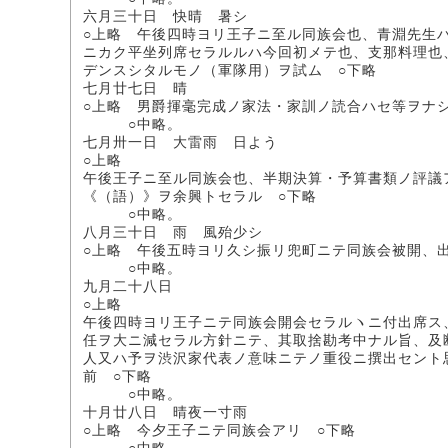
六月三十日 快晴 暑シ
○上略 午後四時ヨリ王子ニ至ル同族会也、青淵先生
ニカク平坐列席セラルルハ今回初メテ也、支那料理也
デンスシタルモノ（軍隊用）ヲ試ム ○下略
七月廿七日 晴
○上略 男爵揮毫完成ノ家法・家訓ノ読合ハセ等ヲナシ
○中略。
七月卅一日 大雷雨 日よう
○上略
午後王子ニ至ル同族会也、半期決算・予算書類ノ評議
《（語）》ヲ余興トセラル ○下略
○中略。
八月三十日 雨 風殆少シ
○上略 午後五時ヨリ久シ振リ兜町ニテ同族会被開、
○中略。
九月二十八日
○上略
午後四時ヨリ王子ニテ同族会開会セラルヽニ付出席ス
任ヲ大ニ減セラル方針ニテ、其取捨勘考中ナル旨、及
人又ハ予ヲ渋沢家代表ノ意味ニテノ重役ニ撰出セント
前 ○下略
○中略。
十月廿八日 晴夜一寸雨
○上略 今夕王子ニテ同族会アリ ○下略