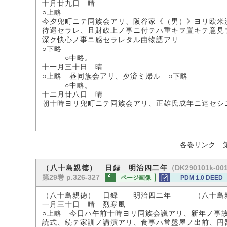
十月廿九日 晴
○上略
今夕兜町ニテ同族会アリ、阪谷家《（男）》ヨリ欧米
待遇セラレ、且財政上ノ事ニ付テハ重キヲ置キテ意見
深ク快心ノ事ニ感セラレタル由物語アリ
○下略
○中略。
十一月三十日 晴
○上略 昼同族会アリ、夕済ミ帰ル ○下略
○中略。
十二月廿八日 晴
朝十時ヨリ兜町ニテ同族会アリ、正雄氏成年ニ達セシ
各巻リンク
（DK290101k-00
（八十島親徳） 日録 明治四二年
第29巻 p.326-327
ページ画像
PDM 1.0 DEED
（八十島親徳） 日録 明治四二年 （八十島
一月三十日 晴 烈寒風
○上略 今日ハ午前十時ヨリ同族会議アリ、新年ノ事
読式、続テ家訓ノ講演アリ、食事ハ常盤屋ノ出前、円