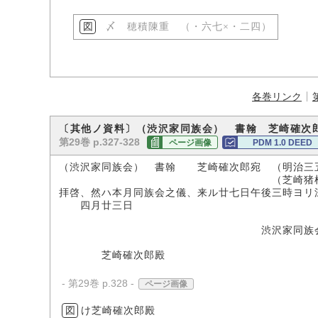
〆 穂積陳重 （・六七×・二四）
各巻リンク
〔其他ノ資料〕（渋沢家同族会） 書翰 芝崎確次
第29巻 p.327-328
ページ画像
PDM 1.0 DEED
（渋沢家同族会） 書翰 芝崎確次郎宛 （明治三
（芝崎猪根吉氏所
拝啓、然ハ本月同族会之儀、来ル廿七日午後三時ヨリ
四月廿三日
渋沢家同族
芝崎確次郎殿
- 第29巻 p.328 -
ページ画像
図
け芝崎確次郎殿