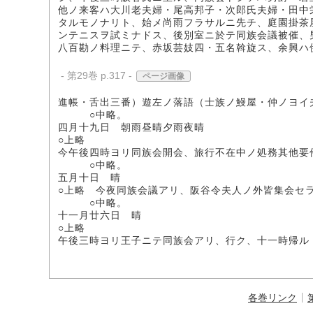
他ノ来客ハ大川老夫婦・尾高邦子・次郎氏夫婦・田中
タルモノナリト、始メ尚雨フラサルニ先チ、庭園掛茶
ンテニスヲ試ミナドス、後別室ニ於テ同族会議被催、
八百勘ノ料理ニテ、赤坂芸妓四・五名斡旋ス、余興ハ
- 第29巻 p.317 -
ページ画像
進帳・舌出三番）遊左ノ落語（士族ノ鰻屋・仲ノヨイ
○中略。
四月十九日 朝雨昼晴夕雨夜晴
○上略
今午後四時ヨリ同族会開会、旅行不在中ノ処務其他要
○中略。
五月十日 晴
○上略 今夜同族会議アリ、阪谷令夫人ノ外皆集会セ
○中略。
十一月廿六日 晴
○上略
午後三時ヨリ王子ニテ同族会アリ、行ク、十一時帰ル
各巻リンク