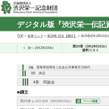
デジタル版『渋沢栄一伝記
TOP
>
各巻リンク
>
第29巻 目次【綱文】
> 第29巻(DK290101k
第29巻（DK290101k）
前へ (DK290100k)
資料リスト
2編 実業界指導並ニ社会公共事業尽力時代
3部 身辺
4章 同族会
■綱文
第29巻 p.313-328（DK290101k）
ページ画像