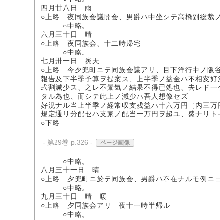
四月廿八日 雨
○上略 夜同族会議開会、男爵ハ中坐シテ高橋副総裁
○中略。
六月三十日 晴
○上略 夜同族会、十二時帰宅
○中略。
七月卅一日 炎天
○上略 今夕兜町ニテ同族会議アリ、目下洋行中ノ阪
報告及下半季予算ヲ提案ス、上半季ノ益金ハ不相変好
弐割減少ス、之レ不景気ノ結果不得已処也、去レド一
タル為也、而シテ此上ノ減少ハ吾人想像セズ
好況ナル当上半季ノ経常収支残益ハ十六万円（内三万
規定通リ分配セハ支家ノ配当一万円ヲ超ユ、盛ナリト
○下略
- 第29巻 p.326 -
ページ画像
○中略。
八月三十一日 晴
○上略 夕兜町ニ於テ同族会、男爵ハ不在ナルモ例ニ
○中略。
九月三十日 晴 暖
○上略 夕同族会アリ 夜十一時半帰ル
○中略。