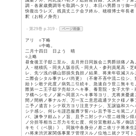
議案ノ外、尚此度ハ初メテ総財産目録、又決算・予算
調・各家歳費調等モ取調ヘタリ、本日ハ男爵ヨリ御一
快復出ラレズ、残員丈ニテ会ヲ終ル、穂積博士年長者
釈（お軽ノ身売）
- 第29巻 p.319 -
ページ画像
アリ ○下略
○中略。
二月十四日 日よう 晴
○上略
昼食後王子邸ニ至ル、去月卅日同族会ニ男爵頭痛ノ為
人・穂積氏・同夫人阪谷氏・同夫人・参列員尾高・芝
レ、先ツ浅の礦山部損失負担ノ結果、将来年収減スル
ニ際会シタル事ナレバ尚更）（不奢不吝中流ニ位シ、
始トシ敢テ此度ノ病気ニ引続キ、急速自ラ世ニ無キモ
際第一ニ王子邸ヲ売却スヘキ事、養育院・女子大学・
ヲ構ヘシモノノ家ヘ同居スヘキ事等ヨリ、尤将来憂慮
間ノ間柄ノ事ナルガ、万一互ニ意思疏通ヲ欠ク様ノ事
ニ予ノ遺言トシテ双方ヨリ注意ヲナシ、互譲協和スヘ
シテ感シ、何レモ謹恐服膺ヲ誓ハレ且予等ニモ篤二ノ
バ、諫争ヲ頼ムトノ旨、且予ニ対シテハ世ニ雄飛シ得
ノ分担等相当ニ尽力モ乞ヒ度、何分宜敷頼ム等ノ御語
キモ《（ベ脱）》、同族中各身分ノ差ニ依リテ将来生
ハ将来渋沢家関係事業ヲ管理スルノ位地ニ就クヲ可ト