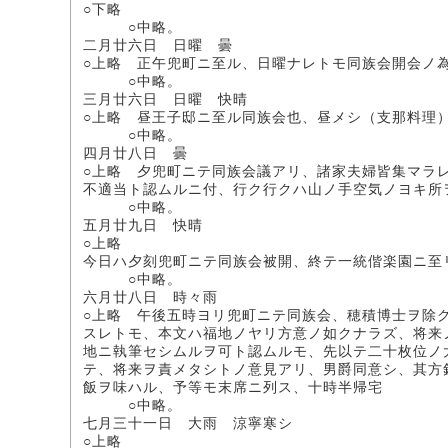
○下略
○中略。
二月廿六日 日曜 曇
○上略 正午兜町ニ至ル、日曜ナレトモ同族会開会ノ
○中略。
三月廿六日 日曜 快晴
○上略 昼王子邸ニ至ル同族会也、昼メシ（支那料理
○中略。
四月廿八日 曇
○上略 夕兜町ニテ同族会議アリ、諸家夫婦皆集マラ
不適当ト認ムルニ付、行ク行クハ山ノ手空気ノヨキ所
○中略。
五月廿九日 快晴
○上略
今日ハ夕刻兜町ニテ同族会被開、終テ一統偕楽園ニ至
○中略。
六月廿八日 時々雨
○上略 午後五時ヨリ兜町ニテ同族会、穂積博士ヲ除
スレトモ、本文ハ福地ノヤリ方意ノ如クナラズ、将来
地ニ執筆セシムルヲ可ト認ムルモ、先以テ二十枚位ノ
テ、将来ヲ責メタシトノ意見アリ、男爵同意シ、其方
飯ヲ味ハル、予等モ末席ニ列ス、十時半帰宅
○中略。
七月三十一日 大雨 涼寧寒シ
○上略