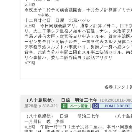
○上略
今夜王子ニ於テ同族会議開会、十月分ノ計算書ノミナ
○中略。
十二月廿七日 日曜 北風ハゲシ
○上略 今日同族会議アリ、通常ノ計算ノ外ニ、目下
リ、大ニ干渉シテ重役ノ如キハ官選トナシ、大改革ヲ
当局ノ逓信大臣・次官等ヨリ申込アルモ、賀古主治医
ーゼン男モ目下同病ナルモ、一国ヲ代表スルノ身体ニ
テ事務ヲ処スルノトハ事変ハリ、男爵ノ一身ハ必スシ
背キ、此処当分ハ中間ニ阻止スル事ニ決議セラル、尚
リシ事情ハ、委サニ阪谷氏ヨリ談話アリタリ
○下略
各巻リンク
（DK290101k-00
（八十島親徳） 日録 明治三七年
第29巻 p.318-321
ページ画像
PDM 1.0 DEED
（八十島親徳） 日録 明治三七年 （八十島
一月卅日 暖 少雨
○上略 午後一時半ヨリ王子別邸ニ至ル、本日ハ同族