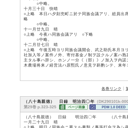
○中略。
十月三十日 快晴
○上略 本日ハ夕刻兜町ニ於テ同族会議アリ、総員出
略
○中略。
十一月廿九日 晴
○上略 今夜ハ同族会議アリ ○下略
○中略。
十二月廿七日 晴
○上略 午後五時ヨリ同族会議開会、武之助氏本月ヨ
社加入等ノ案件ノ外、寄付基金ノ制ヲ設クルノ案ハ熟
主タル事ハ辞シ、ホンノ一分《（部）》ノ加入ヲ内諾
木農場将来ノ経営法ハ原煕氏ノ意見ヲ斟酌シテ、来年
各巻リンク
（DK290101k-00
（八十島親徳） 日録 明治四〇年
第29巻 p.323-325
ページ画像
PDM 1.0 DEED
（八十島親徳） 日録 明治四〇年 （八十島
一月二十九日 晴
○上略 明日ノ同族会ニ要スル書類ノ事等打合ヲ為シ