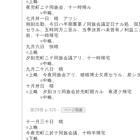
○上略
夜兜町ニテ同族会、十一時帰ル
○中略。
七月卅一日 晴 アツシ
例刻出勤、今日ハ半期重要ノ同族会議定日ナル処、我
セラル、五時同方ニ至ル、当季決算ハ未曾有ノ利益ニ
前、十一時帰宅
○中略。
九月六日 快晴
○上略
夕刻兜町ニテ同族会議アリ、十一時帰宅
○中略。
九月二十八日 晴
○上略 今夜同族会アリ、穂積博士欠席セラル、差シ
○中略。
十月卅日 晴
○上略 夕刻ヨリ同族会於兜町開カル 夜遅ク帰宅
○中略。
- 第29巻 p.325 -
ページ画像
十一月三十日 晴
○上略
今夜兜町ニ於テ同族会議、十時半帰宅
○下略