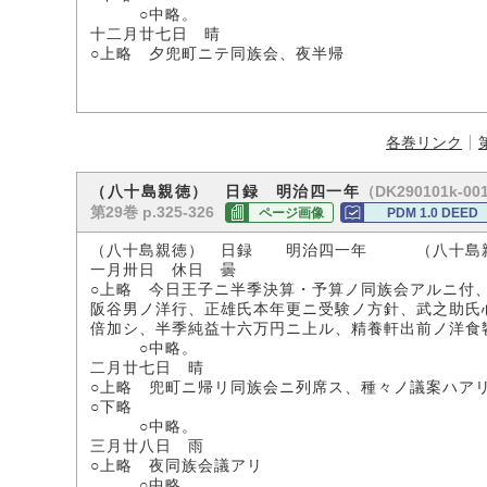
○中略。
十二月廿七日 晴
○上略 夕兜町ニテ同族会、夜半帰
各巻リンク
（DK290101k-00
（八十島親徳） 日録 明治四一年
第29巻 p.325-326
ページ画像
PDM 1.0 DEED
（八十島親徳） 日録 明治四一年 （八十島
一月卅日 休日 曇
○上略 今日王子ニ半季決算・予算ノ同族会アルニ付
阪谷男ノ洋行、正雄氏本年更ニ受験ノ方針、武之助氏
倍加シ、半季純益十六万円ニ上ル、精養軒出前ノ洋食
○中略。
二月廿七日 晴
○上略 兜町ニ帰リ同族会ニ列席ス、種々ノ議案ハア
○下略
○中略。
三月廿八日 雨
○上略 夜同族会議アリ
○中略。