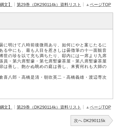
【綱文】
第29巻（DK290114k）資料リスト
▲
ページTOP
曇に明けて八時前後微雨あり、如何にやと案じたるに
ある中にも、最も人目を惹きしは曇徴筆の十一面観音
稀世の珍を以て充ち満ちたり、邸内には一席より九席
張員・第六席塹壕・第七席塹壕茶屋・第八席塹壕茶屋
節は善し、飽かぬ眺めの庭は善し、来賓何れも大師の
倉喜八郎・高橋是清・朝吹英二・高橋義雄・渡辺専次
【綱文】
第29巻（DK290114k）資料リスト
▲
ページTOP
次へ DK290115k