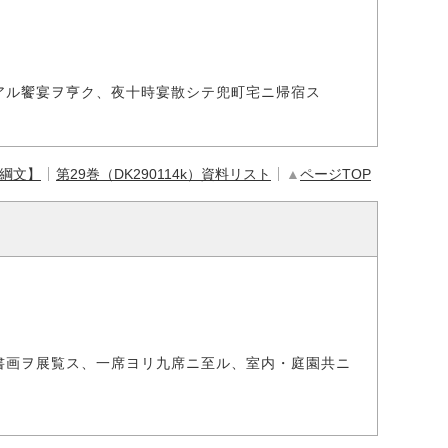
アル饗宴ヲ亨ク、夜十時宴散シテ兜町宅ニ帰宿ス
【綱文】
第29巻（DK290114k）資料リスト
▲
ページTOP
書画ヲ展覧ス、一席ヨリ九席ニ至ル、室内・庭園共ニ