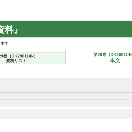
資料』
) 本文
第29巻（DK290114
29巻（DK290114k）
本文
資料リスト