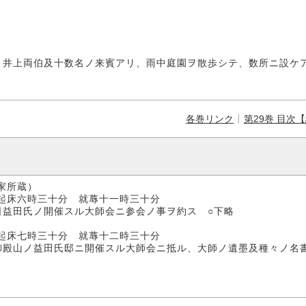
・井上両伯及十数名ノ来賓アリ、雨中庭園ヲ散歩シテ、数所ニ設ケ
各巻リンク
第29巻 目次
家所蔵）
十分 就蓐十一時三十分
日益田氏ノ開催スル大師会ニ参会ノ事ヲ約ス ○下略
三十分 就蓐十二時三十分
御殿山ノ益田氏邸ニ開催スル大師会ニ抵ル、大師ノ遺墨及種々ノ名