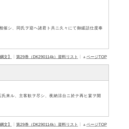
相催シ、同氏ヲ迎ヘ諸君ト共ニ久々にて御緩話仕度奉
【綱文】
第29巻（DK290114k）資料リスト
▲
ページTOP
五氏来ル、主客歓ヲ尽シ、夜納涼台ニ於テ再ヒ宴ヲ開
【綱文】
第29巻（DK290114k）資料リスト
▲
ページTOP