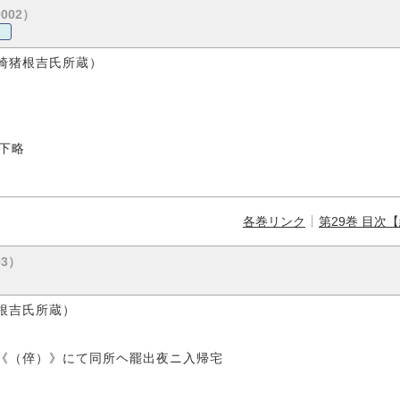
0002）
猪根吉氏所蔵）
下略
各巻リンク
第29巻 目次
03）
根吉氏所蔵）
《（倅）》にて同所ヘ罷出夜ニ入帰宅