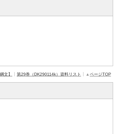
【綱文】
第29巻（DK290114k）資料リスト
▲
ページTOP