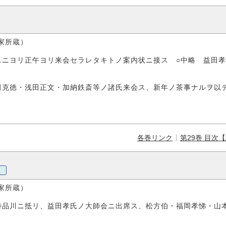
家所蔵）
スニヨリ正午ヨリ来会セラレタキトノ案内状ニ接ス ○中略 益田孝
田克徳・浅田正文・加納鉄斎等ノ諸氏来会ス、新年ノ茶事ナルヲ以
各巻リンク
第29巻 目次
家所蔵）
時品川ニ抵リ、益田孝氏ノ大師会ニ出席ス、松方伯・福岡孝悌・山