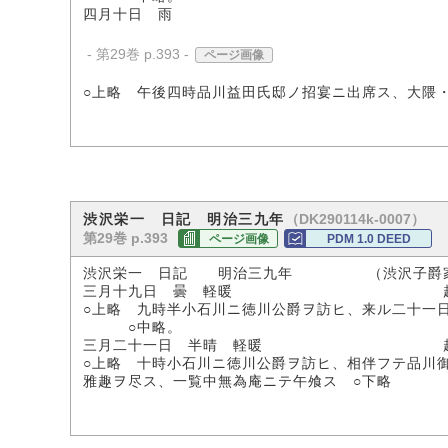
四月十日 雨
- 第29巻 p.393 -
ページ画像
○上略 午後四時品川益田氏邸ノ招宴ニ出席ス、大隈
（DK290114k-0007）
渋沢栄一 日記 明治三九年
第29巻 p.393
ページ画像
PDM 1.0 DEED
渋沢栄一 日記 明治三九年 （渋沢子爵
三月十九日 曇 軽暖 起床六時三
○上略 九時半小石川ニ徳川公爵ヲ訪ヒ、来ル二十一
○中略。
三月二十一日 半晴 軽暖 起床七時
○上略 十時小石川ニ徳川公爵ヲ訪ヒ、相伴フテ品川
雅趣ヲ尽ス、一覧中無為庵ニテ午飧ス ○下略