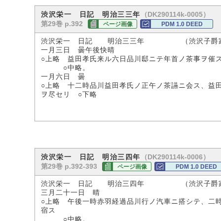
（DK290114k-0005）
渋沢栄一 日記 明治三三年
第29巻 p.392
ページ画像
PDM 1.0 DEED
渋沢栄一 日記 明治三三年 （渋沢子爵
一月三日 曇午後快晴
○上略 益田孝氏来ル六日品川邸ニテ年首ノ茶事ヲ催
○中略。
一月六日 曇
○上略 十二時品川益田孝氏ノ正午ノ茶讌ニ会ス、益
ヲ尽セリ ○下略
（DK290114k-0006）
渋沢栄一 日記 明治三四年
第29巻 p.392-393
ページ画像
PDM 1.0 DEED
渋沢栄一 日記 明治三四年 （渋沢子爵
三月二十一日 晴
○上略 午後一時赤羽経過品川行ノ汽車ニ搭シテ、二
宿ス
○中略。