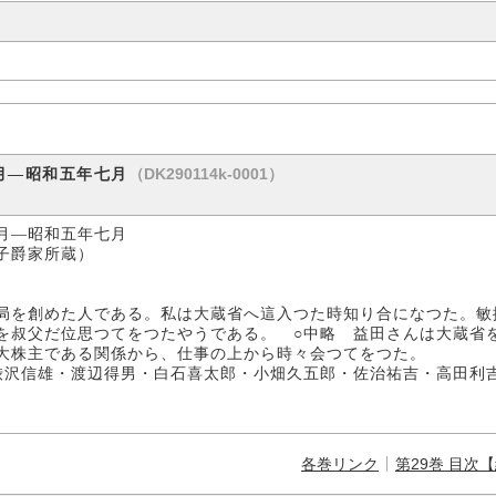
（DK290114k-0001）
月―昭和五年七月
月―昭和五年七月
蔵）
局を創めた人である。私は大蔵省へ這入つた時知り合になつた。敏
を叔父だ位思つてをつたやうである。 ○中略 益田さんは大蔵省
大株主である関係から、仕事の上から時々会つてをつた。
信雄・渡辺得男・白石喜太郎・小畑久五郎・佐治祐吉・高田利吉
各巻リンク
第29巻 目次