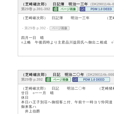
（DK290114k-
（芝崎確次郎） 日記簿 明治一三年
第29巻 p.391-392
ページ画像
PDM 1.0 DEED
（芝崎確次郎） 日記簿 明治一三年 （芝崎
- 第29巻 p.392 -
ページ画像
四月一日 晴
○上略 午後四時より主君品川益田氏ヘ御出ニ相成 ○
（DK290114k-00
（芝崎確次郎） 日記 明治二〇年
第29巻 p.392
ページ画像
PDM 1.0 DEED
（芝崎確次郎） 日記 明治二〇年 （芝崎猪
廿日 ○一一月 晴
休日
本日ハ王子別荘ヘ御招客ニ付、午前十一時ヨリ忰同道
御来客ハ
井上伯爵