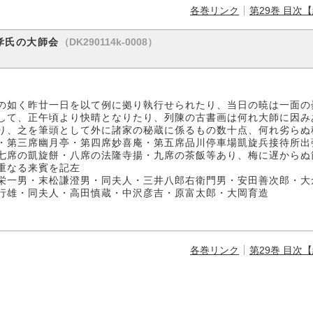
各巻リンク
第29巻 目次
（DK290114k-0008）
孝氏の大師会
の如く昨廿一日を以て例に拠り執行せられたり、当日の暁は一面の
して、正午頃より快晴となりたり、列陳の古書画は何れ大師に因み
り、之を筆頭として外に諸家の秘蔵に係るもの数十点、何れ劣らぬ
・第三席幽月亭・第四席妙喜庵・第五席品川停車場凱旋兵接待所出
七席の凱旋餅・八席の法隆寺揚・九席の茶飯等あり、梅に遅からぬ
重なる来賓を記左
一男・末松謙澄男・同夫人・三井八郎右衛門男・安田善次郎・大
行雄・同夫人・高田慎蔵・中沢彦吉・原富太郎・大岡育造
各巻リンク
第29巻 目次