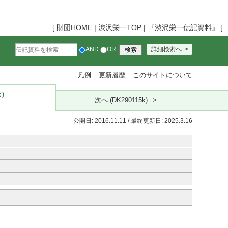
[
財団HOME
|
渋沢栄一TOP
|
『渋沢栄一伝記資料』
]
AND
OR
詳細検索へ
凡例
更新履歴
このサイトについて
k）
次へ (DK290115k)
公開日: 2016.11.11 / 最終更新日: 2025.3.16