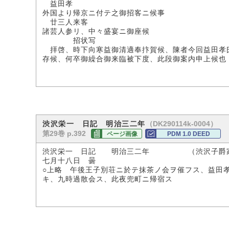
益田孝
外国より帰京ニ付テ之御招客ニ候事
廿三人来客
諸芸人参リ、中々盛宴ニ御座候
招状写
拝啓、時下向寒益御清適奉抃賀候、陳者今回益田孝氏
存候、何卒御繰合御来臨被下度、此段御案内申上候也
（DK290114k-0004）
渋沢栄一 日記 明治三二年
第29巻 p.392
ページ画像
PDM 1.0 DEED
渋沢栄一 日記 明治三二年 （渋沢子爵
七月十八日 曇
○上略 午後王子別荘ニ於テ抹茶ノ会ヲ催フス、益田
キ、九時過散会ス、此夜兜町ニ帰宿ス