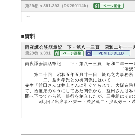
第29巻 p.391-393（DK290114k）
ページ画像
--
■資料
雨夜譚会談話筆記 下・第八一三頁 昭和二年一一
第29巻 p.391
ページ画像
PDM 1.0 DEED
雨夜譚会談話筆記 下・第八一三頁 昭和二年一一
（渋沢子爵家所
第二十回 昭和五年五月廿一日 於丸之内事務所
二、益田孝氏との御関係に就いて
先生「益田さんは井上さんに引立てられて、大阪造幣
て、恰度弟のやうにしてゐた関係から、益田さんは私
間へ下つてから第一銀行を創立したが、三井組はその
○此回ノ出席者ハ栄一・渋沢篤二・渋沢敬三・渋沢