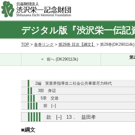
デジタル版『渋沢栄一伝記
TOP
>
各巻リンク
>
第29巻 目次【綱文】
> 第29巻(DK290114k
第
前へ (DK290113k)
2編 実業界指導並ニ社会公共事業尽力時代
3部 身辺
5章 交遊
節 [--]
款 [--] 13． 益田孝
■綱文