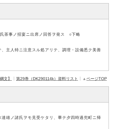
氏茶事ノ招宴ニ出席ノ回答ヲ発ス ○下略
テ、主人特ニ注意スル処アリテ、調理・設備悉ク美善
【綱文】
第29巻（DK290114k）資料リスト
▲
ページTOP
本達雄ノ諸氏ヲモ見受ケタリ、畢テ夕四時過兜町ニ帰