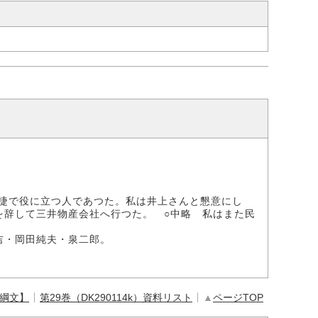
捷で役に立つ人であつた。私は井上さんと懇意にし
を辞して三井物産会社へ行つた。 ○中略 私はまた民
・岡田純夫・泉二郎。
【綱文】
第29巻（DK290114k）資料リスト
▲
ページTOP