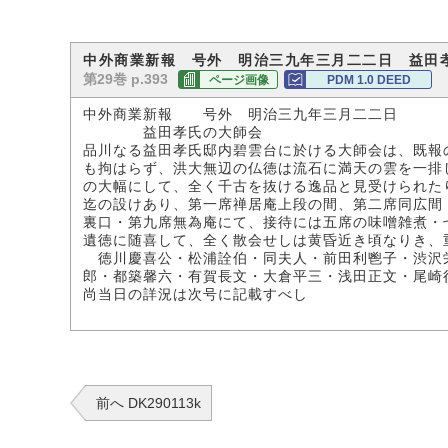
中外商業新報 号外 明治三九年三月二二日 益田
第29巻 p.393
ページ画像
PDM 1.0 DEED
中外商業新報 号外 明治三九年三月二二日
益田孝氏の大師会
品川なる益田孝氏邸内碧雲台に於ける大師会は、既報
も拘はらず、洪大無辺の仏徳は流石に満天の雲を一排
の大幅にして、全く千古を抜ける逸品と見受けられた
迄の設けあり、第一席禅居庵上段の間、第二席同広間
裏口・第九席無為庵にて、接待には五席の味噌雑煮・
遺徳に随喜して、全く散会せしは黄昏近き頃なりき、
徳川慶喜公・松浦詮伯・同夫人・前田利鬯子・渋沢栄
郎・都築馨六・有賀長文・大倉平三・浅田正文・尾崎
尚当日の詳況は次号に記載すべし
前へ DK290113k