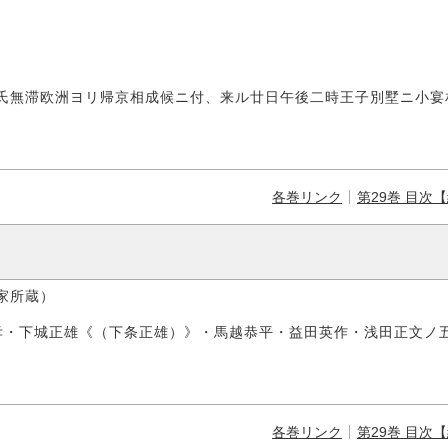
無滞欧洲ヨリ帰京相成候ニ付、来ル廿日午後二時王子別墅ニ小宴
各巻リンク
第29巻 目次
家所蔵）
孝・下城正雄《（下条正雄）》・馬越恭平・益田英作・浅田正文ノ
各巻リンク
第29巻 目次