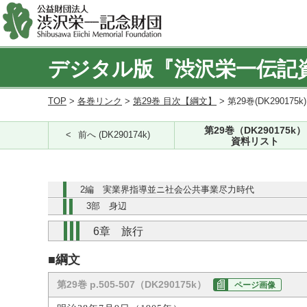
デジタル版『渋沢栄一伝記
TOP
>
各巻リンク
>
第29巻 目次【綱文】
> 第29巻(DK290175k
第29巻（DK290175k）
前へ (DK290174k)
資料リスト
2編 実業界指導並ニ社会公共事業尽力時代
3部 身辺
6章 旅行
■綱文
第29巻 p.505-507（DK290175k）
ページ画像