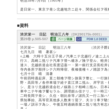
明治38年7月9日（1905年）
是日栄一、東京ヲ発シ北越地方ニ赴キ、関係会社ヲ視
■資料
（DK290175k-0001）
渋沢栄一 日記 明治三八年
第29巻 p.505-507
ページ画像
PDM 1.0 DEED
渋沢栄一 日記 明治三八年 （渋沢子爵
七月九日 晴 暑甚シ
○上略 六時十五分王子発ノ汽車ニテ北越行ノ途ニ上
行ス、高崎ニ抵リテ汽車ヲ替ヘ碓氷ノ険ヲ登ル、軽井
達ス、北越鉄道会社長渡辺嘉一・第一銀行支店長松井
寺内各所ヲ順拝シテ六時帰宿、夜飧後種々ノ雑談ヲ為
七月十日 晴 清暑
午前四時過起床、直ニ朝飧ヲ喫シ旅装ヲ整ヒ、一行旅
野・高田等ノ各停車場ヲ経テ直江津ニ抵ル、岸宇吉・
シ、是ヨリ北越鉄道会社ノ線路ニテ柏崎ニ抵ル、日本
車中ニテ午飧ヲ饗セラル、調理頗ル佳ナリ、十一時三
二時長岡ヲ発シ、久住・朝比奈等ノ諸氏又一行ニ加ハ
県知事始、高等官其他多人数来リ迎フ、夫ヨリ車ヲ馳
一場ノ訓示ヲ為シ、午後五時過鍋茶屋ニ抵リ地方有志
見ノ