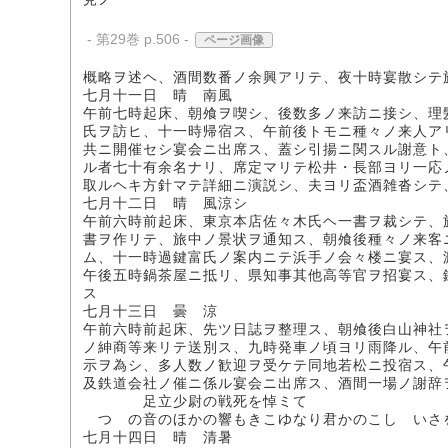
- 第29巻 p.506 -
ページ画像
概略ヲ述ヘ、酒間数番ノ余興アリテ、夜十時宴散シテ
七月十一日 晴 南風
午前七時起床、朝飧ヲ喫シ、後数多ノ来訪ニ接シ、理
氏ヲ訪ヒ、十一時帰宿ス、午前後トモニ種々ノ来人ア
共ニ開催セシ宴会ニ出席ス、蓋シ引揚ニ関スル謝意ト
ル者七十有余名ナリ、席定マリテ松井・長部ヨリ一応
取ルヘキ方針マテ詳細ニ演説シ、夫ヨリ盃酒雑沓シテ
七月十二日 晴 風涼シ
午前六時前起床、東京本店佐々木氏ヘ一書ヲ裁シテ、
書ヲ作リテ、旅中ノ景状ヲ通知ス、朝飧後種々ノ来客
ム、十一時過鍵富氏ノ案内ニテ浜手ノ会々楼ニ宴ス、
午後五時鍋茶屋ニ抵リ、県知事其他高等官ヲ招宴ス、
ス
七月十三日 曇 涼
午前六時前起床、先ツ日誌ヲ整理ス、朝飧後白山神社
ノ紳商等来リテ送別ス、九時発車ノ頃ヨリ雨降ル、午
示ヲ為シ、多人数ノ歓迎ヲ受ケテ同地若松ニ投宿ス、
及鉄道会社ノ催ニ係ル宴会ニ出席ス、酒間一場ノ謝辞
足立少尉の戦死を悼ミて
つゝの音のほかの響もきこゆなり君かのこしゝいさ
七月十四日 晴 清暑