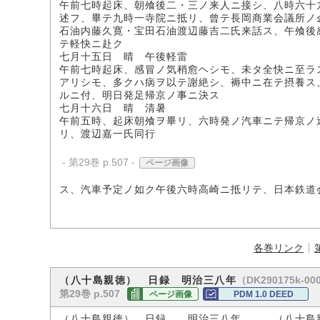
午前七時起床、朝飧後二・三ノ来人ニ接シ、八時六十
述フ、畢テ九時一寺院ニ抵リ、曾テ長岡商業会議所ノ
石油内藤久寛・宝田石油渡辺藤吉二氏来話ス、午飧後
テ軽快ニ赴ク
七月十五日 晴 午後軽雷
午前七時起床、感冒ノ気稍愈ヘシモ、未タ全快ニ至ラ
アリシモ、多クハ病ヲ以テ謝絶シ、褥中ニ在テ摂養ス
ルニ付、明日発足帰京ノ事ニ決ス
七月十六日 晴 清暑
午前五時、起床朝飧ヲ畢リ、六時発ノ汽車ニテ帰京ノ
リ、渡辺嘉一氏同行
- 第29巻 p.507 -
ページ画像
ス、汽車予定ノ如ク午後六時高崎ニ抵リテ、日本鉄道
各巻リンク
（DK290175k-00
（八十島親徳） 日録 明治三八年
第29巻 p.507
ページ画像
PDM 1.0 DEED
（八十島親徳） 日録 明治三八年 （八十島