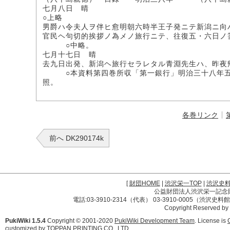
七月八日 晴
○上略
男爵ハ令夫人ヲ伴ヒ愈明朝六時半王子発ニテ新潟ニ向
官民ヘ句切的挨拶ノ為メノ旅行ニテ、往復五・六日ノ
○中略。
七月十七日 晴
去九日出発、新潟ヘ旅行セラレタル青淵先生ハ、昨夜
○本資料第四巻所収「第一銀行」明治三十八年五月
照。
各巻リンク
前へ DK290174k
[
財団HOME
|
渋沢栄一TOP
|
渋沢史
公益財団法人渋沢栄一記念財団 
電話:03-3910-2314（代表） 03-3910-0005（渋沢史
Copyright Reserved by
PukiWiki 1.5.4
Copyright © 2001-2020
PukiWiki Development Team
. License is
customized by TOPPAN PRINTING CO., LTD.