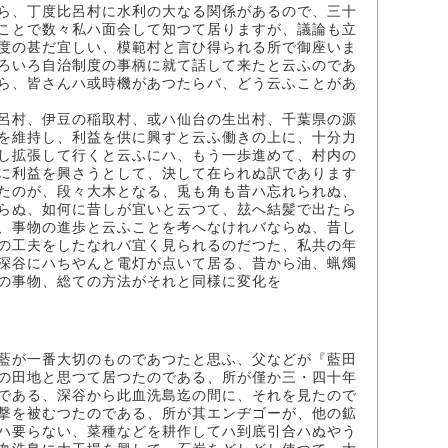
ら、丁度比呂村に水利の大なる関係があるので、三十
ことで数々私ハ面会して知つて居りますが、議論も立
度の甚だ宜しい、模範村と言ひ得られる所で御座いま
ろいろ自治制度の事柄に就て話して来たと云ふのであ
ら、皆さんハ或時機があつたらバ、どう云ふことがあ
呂村、伊豆の稲取村、或ハ仙台の生出村、千葉県の源
を維持し、利益を供に興すと云ふ働きの上に、十分力
し拡張して行くと云ふにハ、もう一歩進めて、村内の
に利益を興さうとして、決して在られぬ訳であります
たのが、段々大木となる、兎も角も昔ハ忘れられぬ、
らぬ、如何に昔しが宜いと云つて、玆へ結髪で出たら
、事物の進歩と云ふことを考へなけれバならぬ、昔し
の工夫をしたなれバ宜く見られるのだつた、私共の年
深谷にハちやんと電灯が点いて居る、昔から油、蝋燭
の事物、総ての方法がそれと同様に変化を
藍が一番大切のものであつたと思ふ、父などが『藍田
の田地と思つて居つたのである、所が僅か三・四十年
である、深谷から此血洗島迄の間に、それを見たので
撃を被むつたのである、所が其エンヂゴーが、他の鉱
ハ要らない、菜種などを耕作してハ到底引合ハぬやう