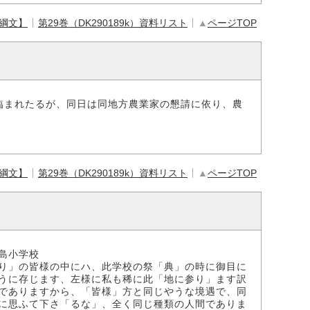
【綱文】
第29巻（DK290189k）資料リスト
▲
ページTOP
臨まれたるが、同日は同地方農業家の懇請に依り、農
【綱文】
第29巻（DK290189k）資料リスト
▲
ページTOP
島小学校
り」の皆様の中にハ、此学校の祭「典」の時に御目に
うに存じます、左様に私も稀に此「地に参り」ます訳
でありますから、「皆様」方と同じやうな境遇で、同
に思ふて下さ「るな」、全く同じ種類の人間でありま