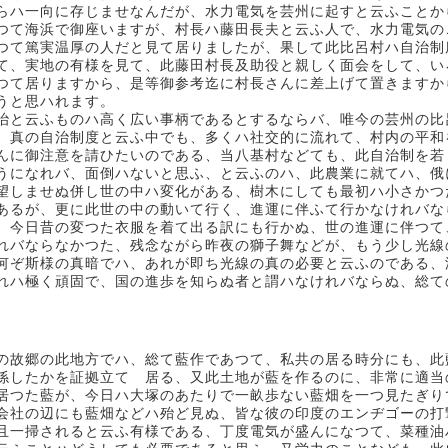
らハ一向に存じませなんだが、水力電気を芸州に起すと云ふことか
つて海浜で御座いますが、村長ハ藤田長夫と云ふ人で、水力電気の
つて篤実温厚の人だと見て居りましたが、果して此比呂村ハ自治制
て、実地の有様を見て、此藤田村長及助役と親しく面会をして、い
つて居りますから、是等御参考迄に村長さんに差上げて置きますか
うと思ハれます。
治と云ふものハ高く広い事柄であるとするならバ、唯今の芸州の比
、真の自治制度と云ふ中でも、多くハ社交的に流れて、村内の平和
んに御注意を請ひたいのである、当八基村などても、此自治制を若
うになれバ、面倒ハないと思ふ、と云ふのハ、此農業に就てハ、俄
望しませぬ併し世の中ハ変化がある、樹木にしても最初ハ小さかつ
あるが、更に此世の中の動いて行く、進運に伴ふて行かなけれバな
、今日昔の変つた衣服を着て出る訳にも行かぬ、世の進運に伴つて
れバならなかつた、残念ながら昨夜の獅子舞などが、もう少し光線
何ぞ斯様の真暗でハ、あれが即ち光線の真の必要と云ふのである、
れハ極く頑固で、国の進歩を知らぬ者と謂ハなけれバならぬ、総て
の故郷の此地方でハ、総て藍作であつて、私共の居る時分にも、此
係したかを証拠立てゝ居る、又此土地が藍を作るのに、非常に適当
居つた藍が、今日ハ大塚のあたりで一畝歩ない藍畑を一つ見たぎり
会社の辺にも藍畑などハ殆ど見ぬ、皆な彼の印度のエンヂゴーの打
且一掃されると云ふ有様である、丁度電気が盛んになつて、菜種油