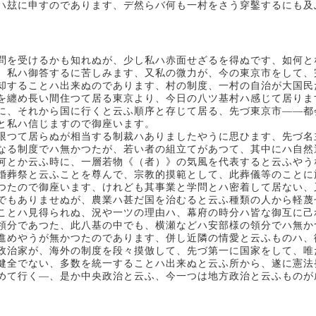
ハ玆に申すのであります、デ然らバ何も一村をさう穿鑿するにも及
問を受けるかも知れぬが、少し私ハ赤面せざるを得ぬです、如何と
、私ハ御答するに苦しみます、又私の微力が、今の東京市をして、
却することハ出来ぬのであります、村の制度、一村の自治が大国民
を纏め長い間住つて居る東京より、今日の八ツ基村ハ感じて居りま
に、それから国に行くと云ふ順序と存じて居る、先づ東京市――都
と私ハ信じますので御座います。
限つて居らぬが相当する制裁ハありましたやうに思ひます、先づ名
なる制度でハ無かつたが、若い者の組立てがあつて、其中にハ自然
何とか云ふ時に、一層若物《（者）》の気風を代表すると云ふやう
婚葬祭と云ふことを尊んで、宗教的摸範として、此葬儀等のことに
つたので御座います、けれども其事業と学問とハ密着して居ない、
でもありませぬが、農業ハ甚だ国を治むると云ふ種類の人から軽蔑
ことハ見得られぬ、況や一ツの理由ハ、幕府の時分ハ皆な御互に己
領分であつた、此八基の中でも、横瀬などハ安部様の領分でハ無か
進めやうが無かつたのであります、併し近隣の情愛と云ふものハ、
政治家が、海外の制度を段々摸倣して、先づ第一に国家をして、唯
健全でない、多数を統一することハ出来ぬと云ふ所から、遂に憲法
めて行く―、是か中央政治と云ふ、今一つは地方政治と云ふものが