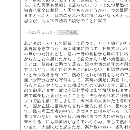
ら、未だ何事も整頓して居らない、ソコで先づ是迄の
独逸ハ完全に整頓した国であるかどうかハ一つの疑問
ますと云ふと、日本のそれハ大に愧じねバならぬと云
思ふが、此大字血洗島の鎮守のことに就て、
- 第29巻 p.579 -
ページ画像
若い者の一人として関係して居つて、どうも鎮守の社
其再建を思立つた、漸く建築に掛つて、拝殿丈けハ仕
ハ無かつたけれども、是ハ一身の覚悟から世の中に出
からんことを感じたからして自分からハ是ハ余義無い
ことは、始終心に懸つて居る、況や大切の鎮守の本殿
すけれども、未だ自分の考にハ副ハない、所謂世の中
いと云ふ観念を有つて、熱心に之れが経営をしたので
無い少部分ながら寄付をして、其時ハ満足に其通りに
与ると云ふやうなことに相成つたのであります、蓋し
ので御座います、故に今日此学校に出て御話をします
村で成長した者だと云ふことを、序ながら諸君に証明
ソコで話を前に戻しまして、今日本の大国民たる各町
れ一国か左様に世界から誉れを受るに就てハ、誉れを
て、幾ら商工業者の中で、先づさきに指を折らるゝ人
業も奮ハない、況や今日ハ海外に向つて大にやらなけ
誉めらるゝにも其原因がなくてハならぬ、果して然れ
い国民、大国民だと思ふたが、案外根の弱い、各町村