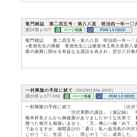
竜門雑誌 第二四五号・第八八頁 明治四一年一〇
第29巻 p.577
ページ画像
PDM 1.0 DEED
竜門雑誌 第二四五号・第八八頁 明治四一年一〇
○青淵先生の帰郷 青淵先生には郷里埼玉県大里郡八
業の振興に関せる有益なる講話を為され、翌廿八日無
（DK290189k-0003）
一村興隆の手段に就て
第29巻 p.577-586
ページ画像
PDM 1.0 DEED
一村興隆の手段に就て （渋沢子爵
「渋沢男爵の講話」（速記録） 明治四十一
橋本村長さんから御披露がありましたやうな次第で、
懸つた御方も御座いませう、「又」稀にハ極「めて」
でありますが、御聞及びの「通り」私ハ血洗島の渋沢
じやう「に」生活「し」、同じやう「に」成長した、