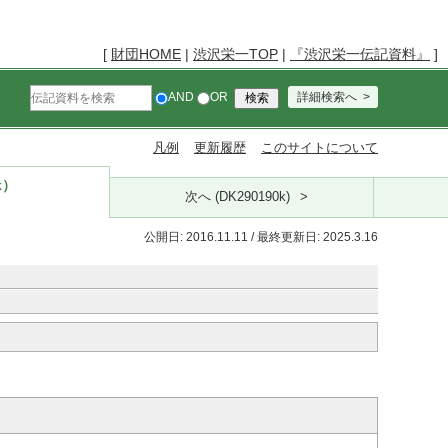
[
財団HOME
|
渋沢栄一TOP
|
『渋沢栄一伝記資料』
]
AND
OR
詳細検索へ
凡例
更新履歴
このサイトについて
k）
次へ (DK290190k)
公開日: 2016.11.11 / 最終更新日: 2025.3.16