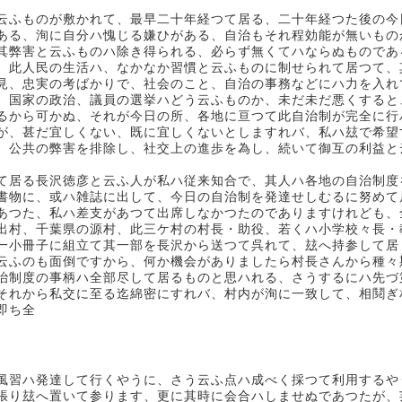
云ふものが敷かれて、最早二十年経つて居る、二十年経つた後の今
ある、洵に自分ハ愧じる嫌ひがある、自治もそれ程効能が無いもの
其弊害と云ふものハ除き得られる、必らず無くてハならぬものであ
、此人民の生活ハ、なかなか習慣と云ふものに制せられて居つて、
見、忠実の考ばかりで、社会のこと、自治の事務などにハ力を入れ
、国家の政治、議員の選挙ハどう云ふものか、未だ未だ悪くすると
るから可かぬ、それが今日の所、各地に亘つて此自治制が完全に行
が、甚だ宜しくない、既に宜しくないとしますれバ、私ハ玆で希望
、公共の弊害を排除し、社交上の進歩を為し、続いて御互の利益と
て居る長沢徳彦と云ふ人が私ハ従来知合で、其人ハ各地の自治制度
書物に、或ハ雑誌に出して、今日の自治制を発達せしむるに努めて
あつた、私ハ差支があつて出席しなかつたのでありますけれども、
出村、千葉県の源村、此三ケ村の村長・助役、若くハ小学校々長・
一小冊子に組立て其一部を長沢から送つて呉れて、玆へ持参して居
云ふのも面倒ですから、何か機会がありましたら村長さんから種々
治制度の事柄ハ全部尽して居るものと思ハれる、さうするにハ先づ
それから私交に至る迄綿密にすれバ、村内が洵に一致して、相鬩ぎ
即ち全
風習ハ発達して行くやうに、さう云ふ点ハ成べく採つて利用するや
張り玆へ置いて参ります、更に其時に会合ハしませぬであつたが、