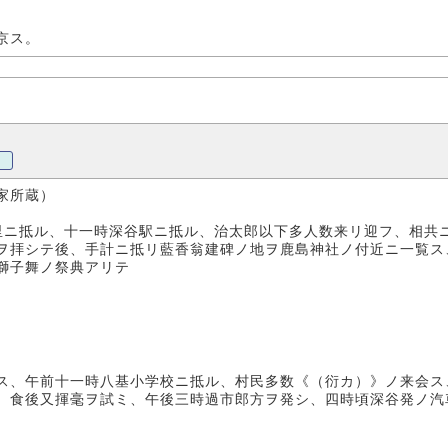
京ス。
家所蔵）
里ニ抵ル、十一時深谷駅ニ抵ル、治太郎以下多人数来リ迎フ、相共
ヲ拝シテ後、手計ニ抵リ藍香翁建碑ノ地ヲ鹿島神社ノ付近ニ一覧ス
獅子舞ノ祭典アリテ
ス、午前十一時八基小学校ニ抵ル、村民多数《（衍カ）》ノ来会ス
、食後又揮毫ヲ試ミ、午後三時過市郎方ヲ発シ、四時頃深谷発ノ汽