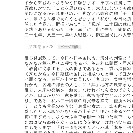
すから御親み下さるやうに願ひます、東京へ住居して
変嬉しかつた「ことを思ひ出すと」大人になつても嬉
笑ひになるか知れませぬが、私などハ昨夜の獅「子」
ハ、誰でも左様であらうと思ひます「私が」今日此所
談した旨意ハ、斯様であつた、「私が」二十四の歳に
る功もありませぬが、併し幸「に」世の中が、維新の
二十七年、又三十七年の大戦役ハ、御互国民にハ大苦
- 第29巻 p.578 -
ページ画像
進歩発展致して、今日ハ日本国民も、海外の列強と「
なかなか算へ尽せぬ程であるが、英吉利仏蘭西・亜米
「教育に従事する」人の働きであるとか、或ハ法律家
て来たから」今日斯様の国民と相成つたと申して宜か
ハ騰くなる、農事ハ非常に苦しい「各自の」負担を増
行かぬ、各地の都会の人も、又「其」地方の農業家も
進歩、未来の発展を「勉め」なけれバならぬのであり
とハ、口ばかりで、家を愛し、家族を愛すと云ふので
ひ」である、私ハ二十四歳の時父母を捨てゝ他所へ出
す、どうも貴様のやうな「怠慢の者は」、迚も此村で
落したと云ふ訳でハない是ハ十分に証明が出来るので
前に申す通り、さう云ふ訳で家財一つ持つた訳で「も
たねはならぬ身を立てるには心を治な」けれバならぬ
にもあります、『君子道を求めんとせハ其「本を」努
番ハ家庭である、之を十分に整頓して、而して一村を