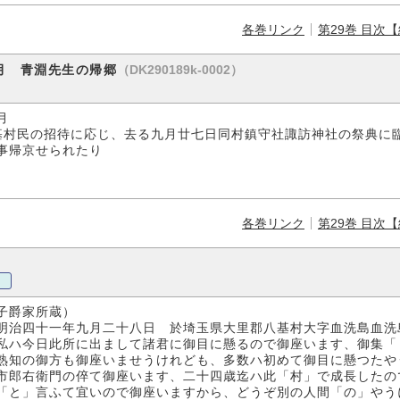
各巻リンク
第29巻 目次
（DK290189k-0002）
月 青淵先生の帰郷
月
基村民の招待に応じ、去る九月廿七日同村鎮守社諏訪神社の祭典に
事帰京せられたり
各巻リンク
第29巻 目次
家所蔵）
年九月二十八日 於埼玉県大里郡八基村大字血洗島血洗
私ハ今日此所に出まして諸君に御目に懸るので御座います、御集「
熟知の御方も御座いませうけれども、多数ハ初めて御目に懸つたや
市郎右衛門の倅て御座います、二十四歳迄ハ此「村」で成長したの
「と」言ふて宜いので御座いますから、どうぞ別の人間「の」やう