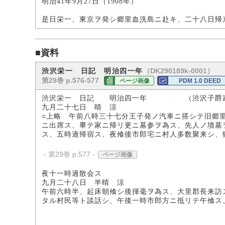
明治41年9月27日（1908年）
是日栄一、東京ヲ発シ郷里血洗島ニ赴キ、二十八日帰
■資料
（DK290189k-0001）
渋沢栄一 日記 明治四一年
第29巻 p.576-577
ページ画像
PDM 1.0 DEED
渋沢栄一 日記 明治四一年 （渋沢子爵
九月二十七日 晴 涼
○上略 午前八時三十七分王子発ノ汽車ニ搭シテ旧郷
ニ出席ス、畢テ家ニ帰リ更ニ墓参ヲ為ス、先人ノ墳墓
ス、五時過帰宿ス、夜飧後市郎宅ニ村人多数聚来シ、
- 第29巻 p.577 -
ページ画像
夜十一時過散会ス
九月二十八日 半晴 涼
午前六時半、起床朝飧シ後揮毫ヲ為ス、大里郡長来訪
タル村民等ト談話シ、午後一時市郎方ニ抵リテ午飧ス