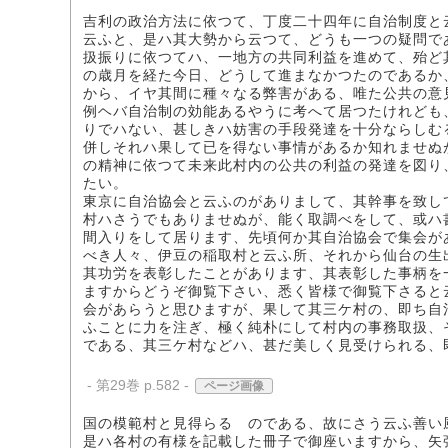
吉利の政治方法に依つて、丁度二十四年に自治制度と
云ふと、是ハ其大勢から云つて、どうも一つの疑問で
扱振りに依つてハ、一地方の共同利益を進めて、殆ど
の歳月を経た今日、どうして進まなかつたのであるか
から、イヤ其間に種々なる弊害がある、唯た公共の意
例ヘバ自治制の効能あるやうに考へて居つたけれども
りでハない、甚しきハ妨害の手段発達を十分ならしむ
併しそれハ果して已を得ない事情があるか知れませぬ
の精神に依つて未来此村内の公共の利益の発達を図り
たい。
東京に自治協会と云ふのがありまして、其幹事を致し
村ハさうでもありませぬが、能く取調べをして、或ハ
間入りをして居ります、先頃何か其自治協会で集会が
べき人々、伊豆の稲取村と云ふ所、それから仙台の生
其功労を表彰したことがあります、其表彰した事柄を
ますからどうぞ御覧下さい、悉く皆様で御覧下さると
会があらうと思ひますが、果して其三ケ村の、即ち自
ふことに力を注ぎ、極く純朴にして村内の事務取扱、
である、其三ケ村などハ、甚だ美しく見受けられる、
- 第29巻 p.582 -
ページ画像
国の模範村と見得らるゝのである、故にさう云ふ善い
是ハ各村の有様を記載した冊子で御座いますから、矢