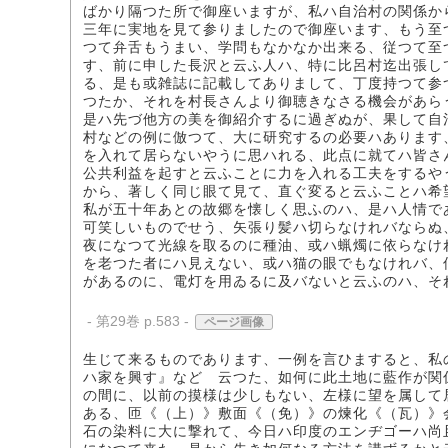
ばかり隔つた所で御座いますが、私ハ自治村の関係か
三年に実地を見て参りましたので御座います、もう至
つて弁舌もうまい、学問もなかなか出来る、従つて至
す、前に申した長沢と云ふ人ハ、特に比呂村迄出張し
る、是も或雑誌に記載してありまして、丁度持つて参
つたか、それを村長さんより御聴きなさる機会があら
是ハ先づ他方の美を御紹介するに過ぎぬが、果して自
村などの例に倣つて、大に研究するの必要ハあります
を入れて居らないやうに思ハれる、此点に就てハ皆さ
公共利益を起すと云ふことに力を入れる工夫をするや
から、著しく同じ眼て見て、直ぐ変ると云ふことハ希
私が五十年あとの故郷を懐しく思ふのハ、是ハ人情で
可笑しいものでせう、矢張り髪ハ切らなけれバならぬ
夜になつて光線を取るのに種油、或ハ蝋燭に依らなけ
を老つた者にハ見えない、或ハ猫の眼でもなけれバ、
があるのに、電灯を用ゐるに及バないと云ふのハ、そ
- 第29巻 p.583 -
ページ画像
生じて来るものであります、一例を言ひますると、私
ハ家を興す』などゝ云つた、如何に此土地に藍作が関
の間に、以前の摸様は少しもない、左様に望を属して
ある、匝《（上）》敷面《（免）》の煉化《（瓦）》
石の染料に大に撃れて、今日ハ印度のエンヂゴーハ尚