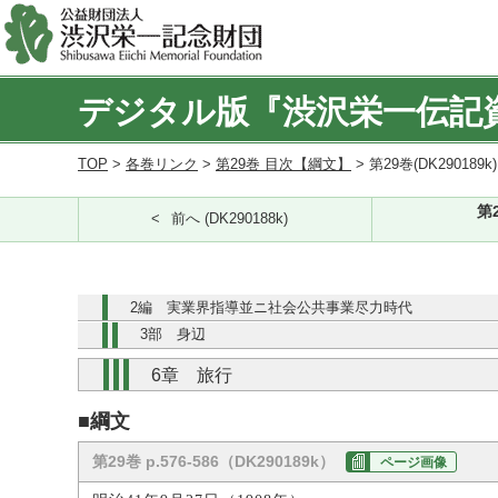
デジタル版『渋沢栄一伝記
TOP
>
各巻リンク
>
第29巻 目次【綱文】
> 第29巻(DK290189k
第
前へ (DK290188k)
2編 実業界指導並ニ社会公共事業尽力時代
3部 身辺
6章 旅行
■綱文
第29巻 p.576-586（DK290189k）
ページ画像