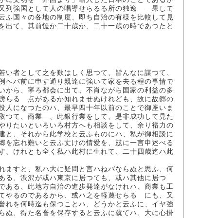
又列強国として人の唱導せらるる所の独逸――果して
云ふ国々の各地の制度、即ち自治の有様を比較して見
を出て、其前慥か二十歳か、二十一歳の時であつたと
若い者として之を歎はしく思つて、皆んなに謀つて、
例へバ前に申す通り親達に強いて家を去る程の事情で
いから、寧ろ都会に出て、不肖ながら国家の利益の多
謗らるゝ点があるか知れませぬけれども、故に故郷の
役人になつたのハ、最早四十年以前のことで御座いま
取つて、商業―、此銀行業をして、是非成功して見た
やりたいといろいろ村方へも相談をして、余り裕力の
建と、それから此学校と云ふものにハ、私が御相談に
郷を忘れ難いと云ふ丈けの情愛を、玆に一言申述べる
す、けれとも全く私ハ此村に生れて、二十四歳迄ハ此
れますと、私ハ大に疑問と言ハねバならぬと思ふ、何
ある、渋沢が或ハ東京に居つても、或ハ其他に居つ
である、此地方自治の進歩発達がなけれハ、商業も工
てやるのであるから、或ハ之を軽蔑せらるゝにも、又
誉れを何時迄も保つことハ、どうかと云ふに、イヤ強
らぬ、得た名誉を保存すると云ふに就てハ、大に心掛