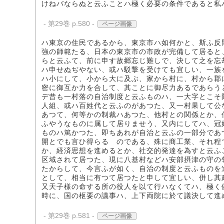
けねバならぬと云ふことハ極く必要の条件であると私
- 第29巻 p.580 -
ページ画像
ハ東京の住民であるから、東京市ハ如何かと、斯ふ反
強の師範たる、日本の東京市の市政が完備して居ると
らと云ふて、前に申す故郷忘じ難しで、決して之を忘
ハ申せぬぢやない、或ハ駁撃を受けても宜しい、一族
ハ小にして、小から大に及ぶ、家から村に、村から郡
密に御互か力を合して、其ことに御尽力あるであらう
デ昔も一村落の自治制度と云ふものハ、一大字とこそ
人組、或ハ百姓代と云ふのがあつた、又一村果して公
あつて、何等かの制裁ハあつた、他村との関係とか、
ふやうなものに属して居りませう、又内にしてハ、冠
ものハ篤かつた、即ちあれが自治と云ふの一部分であ
開とでも言ひ得らるゝのである、殊に商工業、それ程
か、経済思想を進めるとか、社交的発達を為すと云ふ
区域されて居つた、現に八基村などハ安部摂津の守の
たからして、今言ふが如く、自治の制度と云ふものを
として、相当に有つて居つたと申して宜しい、併し其
又天子様の命する所の役人を以て行ハなくてハ、極く
時に、国の枢要の議事ハ、上下両院に於て議決して進
- 第29巻 p.581 -
ページ画像