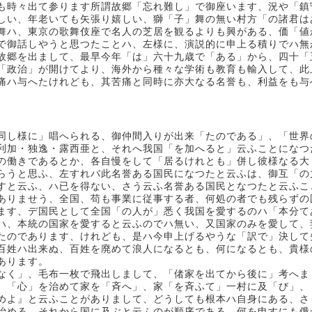
も時々出て参ります所謂故郷「忘れ難し」で御座います、況や「鎮
しい、年老いても矢張り嬉しい、獅「子」舞の無い村方「の諸君は
舞ハ、東京の歌舞伎座で名人の芝居を観るよりも興がある、価「値
で御話しやうと思つたことハ、左様に、演説的に申上る積りでハ無
故郷を出まして、最早今年「は」六十九歳で「ある」から、四十「
「政治」が開けてより、海外から種々な学術も教育も輸入して、此
痛ハ与へたけれども、其苦痛と同時に亦大なる名誉も、利益をも与
同し様に」唱へられる、御仲間入りが出来「たのである」、「世界
利加・独逸・露西亜と、それへ我国「を加へると」云ふことになつ
の働きであるとか、各自慢をして「居るけれとも」併し彼様なる大
らうと思ふ、左すれバ此名誉ある国民になつたと云ふは、御互「の
すと云ふ、ハ已を得ない、さう云ふ名誉ある国民となつたと云ふこ
ありませう、全国、苟も事業に従事する者、何処の者でも残らずの
ます、デ国民として全国「の人が」悉く我国を愛するのハ「本分て
ハ、本統の国家を愛すると云ふのでハ無い、又国家のみを愛して、
たのであります、けれども、是ハ今申上げるやうな「訳で」決して
百姓ハ出来ぬ、百姓を廃めて浪人になるとも、何になるとも、貴様
あります。
なく」、毛布一枚で飛出しまして、「偖家を出てから後に」考へま
、「心」を治めて家を「斉へ」、家「を斉ふて」一村に及「び」、
めよ』と云ふことがありまして、どうしても根本ハ自身にある、さ
治める、それから国に及ぶと云ふのが順序である、何を申すにも俄