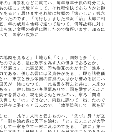
守の」御祭礼などに就てハ、毎年毎年子供の時分に大
あの様に」大騒ぎをして、それ程愉快であらうかと御
かあると」思ひますそれ故に故郷の「懐かしい」観念
かつたのです、「同行し」ました渋沢「治」太郎に相
五」年の歳月を他郷で送つて居つて、何等故郷に対す
上も無い文明の盛運に際したので御座います、加るに
へて、国家ハ次第に
の地図を見ると」土地も広「く」、国数も多「く」、
たのである、是は政事を為す人の働きであるとか、
「発展は」、此実業家、即ち御互の力が十分「進歩し
力である、併し名誉には又責任がある」、即ち諸物価
とハ、東京と云ふ帝国の首府の人はかり誉める訳にハ
国民が一緒になつて、「此名誉を荷ふと共に」未来の
ある」、併し物にハ各厚薄ありで、国を愛すと云ふこ
妻子を愛さぬ、親を愛さぬと云ふのハ、寧ろ「間違
失奔した「の」ではない、両親に謀つて「出」たので
の処存に委せると云ふので、「放蕩堕落して」家を駈
した、「凡そ」人間と云ふものハ、「先づ」身「が立
『一郡を治め遂に天下を治む』「と」云ふことが大学
うして一家を立て一村に及ぶのてある、「故に」第一
かに文明を「外国より」輸入した日本のことであるか