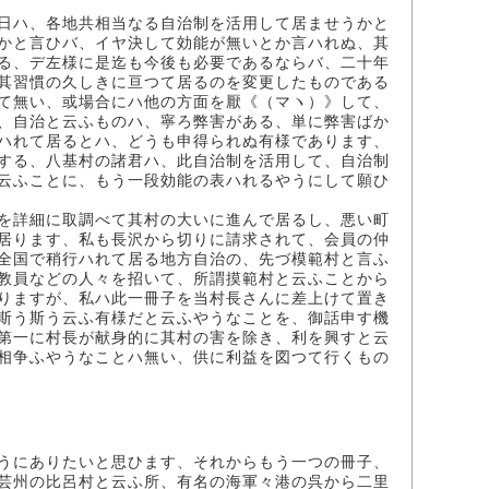
日ハ、各地共相当なる自治制を活用して居ませうかと
かと言ひバ、イヤ決して効能が無いとか言ハれぬ、其
る、デ左様に是迄も今後も必要であるならバ、二十年
其習慣の久しきに亘つて居るのを変更したものである
て無い、或場合にハ他の方面を厭《（マヽ）》して、
、自治と云ふものハ、寧ろ弊害がある、単に弊害ばか
ハれて居るとハ、どうも申得られぬ有様であります、
する、八基村の諸君ハ、此自治制を活用して、自治制
云ふことに、もう一段効能の表ハれるやうにして願ひ
を詳細に取調べて其村の大いに進んで居るし、悪い町
居ります、私も長沢から切りに請求されて、会員の仲
全国で稍行ハれて居る地方自治の、先づ模範村と言ふ
教員などの人々を招いて、所謂摸範村と云ふことから
りますが、私ハ此一冊子を当村長さんに差上けて置き
斯う斯う云ふ有様だと云ふやうなことを、御話申す機
第一に村長が献身的に其村の害を除き、利を興すと云
相争ふやうなことハ無い、供に利益を図つて行くもの
うにありたいと思ひます、それからもう一つの冊子、
芸州の比呂村と云ふ所、有名の海軍々港の呉から二里