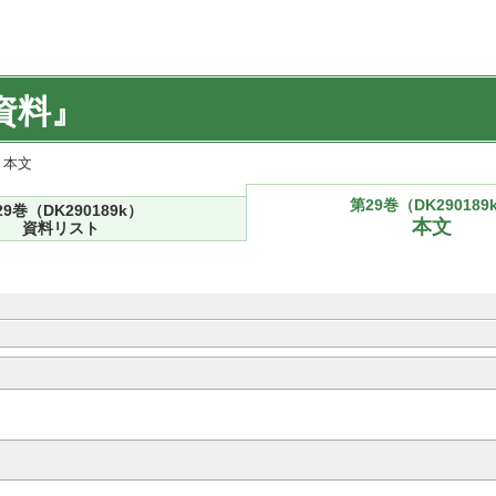
資料』
) 本文
第29巻（DK290189
29巻（DK290189k）
本文
資料リスト