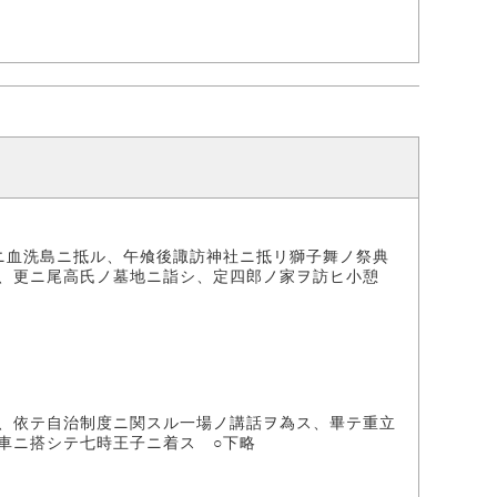
ニ血洗島ニ抵ル、午飧後諏訪神社ニ抵リ獅子舞ノ祭典
、更ニ尾高氏ノ墓地ニ詣シ、定四郎ノ家ヲ訪ヒ小憩
、依テ自治制度ニ関スル一場ノ講話ヲ為ス、畢テ重立
車ニ搭シテ七時王子ニ着ス ○下略