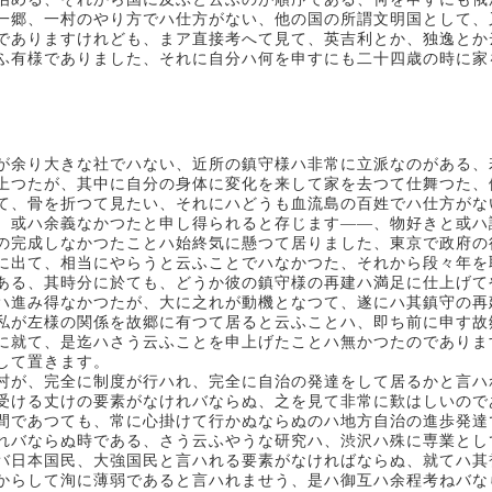
一郷、一村のやり方でハ仕方がない、他の国の所謂文明国として、
でありますけれども、まア直接考へて見て、英吉利とか、独逸とか
ふ有様でありました、それに自分ハ何を申すにも二十四歳の時に家
が余り大きな社でハない、近所の鎮守様ハ非常に立派なのがある、
上つたが、其中に自分の身体に変化を来して家を去つて仕舞つた、
て、骨を折つて見たい、それにハどうも血流島の百姓でハ仕方がな
、或ハ余義なかつたと申し得られると存じます――、物好きと或ハ
の完成しなかつたことハ始終気に懸つて居りました、東京で政府の
に出て、相当にやらうと云ふことでハなかつた、それから段々年を
ある、其時分に於ても、どうか彼の鎮守様の再建ハ満足に仕上げて
ハ進み得なかつたが、大に之れが動機となつて、遂にハ其鎮守の再
私が左様の関係を故郷に有つて居ると云ふことハ、即ち前に申す故
に就て、是迄ハさう云ふことを申上げたことハ無かつたのでありま
して置きます。
村が、完全に制度が行ハれ、完全に自治の発達をして居るかと言ハ
受ける丈けの要素がなけれバならぬ、之を見て非常に歎はしいので
間であつても、常に心掛けて行かぬならぬのハ地方自治の進歩発達
れバならぬ時である、さう云ふやうな研究ハ、渋沢ハ殊に専業とし
バ日本国民、大強国民と言ハれる要素がなければならぬ、就てハ其
からして洵に薄弱であると言ハれませう、是ハ御互ハ余程考ねバな