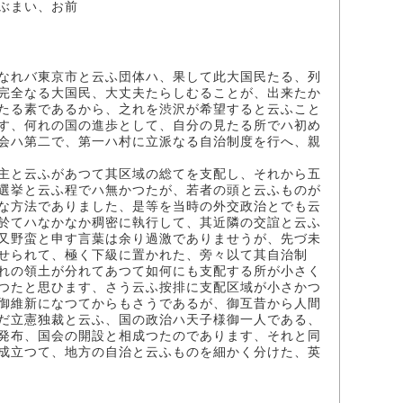
ぶまい、お前
なれバ東京市と云ふ団体ハ、果して此大国民たる、列
完全なる大国民、大丈夫たらしむることが、出来たか
たる素であるから、之れを渋沢が希望すると云ふこと
す、何れの国の進歩として、自分の見たる所でハ初め
会ハ第二で、第一ハ村に立派なる自治制度を行へ、親
主と云ふがあつて其区域の総てを支配し、それから五
選挙と云ふ程でハ無かつたが、若者の頭と云ふものが
な方法でありました、是等を当時の外交政治とでも云
於てハなかなか稠密に執行して、其近隣の交誼と云ふ
又野蛮と申す言葉は余り過激でありませうが、先づ未
せられて、極く下級に置かれた、旁々以て其自治制
れの領土が分れてあつて如何にも支配する所が小さく
つたと思ひます、さう云ふ按排に支配区域が小さかつ
御維新になつてからもさうであるが、御互昔から人間
だ立憲独裁と云ふ、国の政治ハ天子様御一人である、
発布、国会の開設と相成つたのであります、それと同
成立つて、地方の自治と云ふものを細かく分けた、英