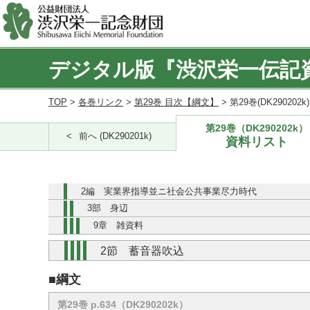
デジタル版『渋沢栄一伝記
TOP
>
各巻リンク
>
第29巻 目次【綱文】
> 第29巻(DK290202
第29巻（DK290202k）
前へ (DK290201k)
資料リスト
2編 実業界指導並ニ社会公共事業尽力時代
3部 身辺
9章 雑資料
2節 蓄音器吹込
■綱文
第29巻 p.634（DK290202k）