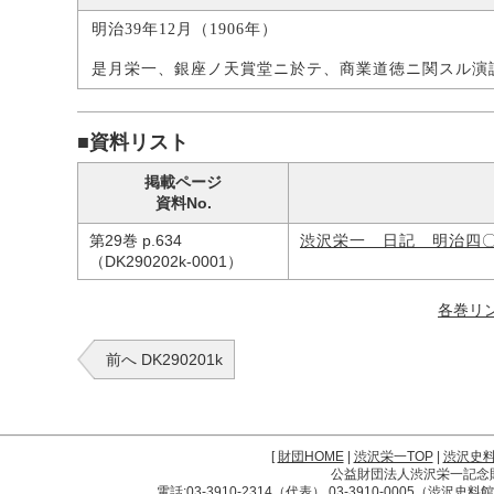
明治39年12月（1906年）
是月栄一、銀座ノ天賞堂ニ於テ、商業道徳ニ関スル演
■資料リスト
掲載ページ
資料No.
第29巻 p.634
渋沢栄一 日記 明治四
（DK290202k-0001）
各巻リ
前へ DK290201k
[
財団HOME
|
渋沢栄一TOP
|
渋沢史
公益財団法人渋沢栄一記念財団 
電話:03-3910-2314（代表） 03-3910-0005（渋沢史