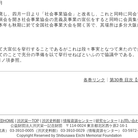
月
し、四月一日より「社会事業協会」と改名し、これと同時に同会
演会を開き社会事業協会の意義及事業の宣伝をすると同時に会員集
本年も秋期に於て全国社会事業大会を開く筈で、其場所は多分大阪
て大宣伝を挙行することであるがこれは段々事実となつて来たので
てのことで充分の準備を以て挙行せねばといふので協議中である。
ノ項参照。
各巻リンク
第30巻 目次
団HOME
|
渋沢栄一TOP
|
渋沢史料館
|
情報資源センター
|
研究センター
|
お問い合
公益財団法人渋沢栄一記念財団 〒114-0024 東京都北区西ケ原2-16-1
4（代表） 03-3910-0005（渋沢史料館） 03-3910-0029（情報資源センター） 03-59
Copyright Reserved by Shibusawa Eiichi Memorial Foundation