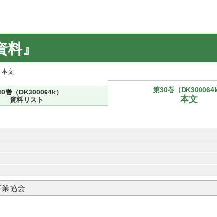
資料』
) 本文
第30巻（DK300064
30巻（DK300064k）
本文
資料リスト
事業協会