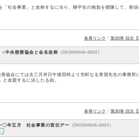
を「社会事業」と改称するに当り、聊平生の抱負を開陳して、巻頭
各巻リンク
第30巻 目次
（DK300064k-0002）
 ○中央慈善協会と会名改称
慈善協会にては去三月卅日午後四時より兜町なる青淵先生の事務所
」と改題するに決したる由。
各巻リンク
第30巻 目次
（DK300064k-0003）
一〇年五月 社会事業の宣伝デー