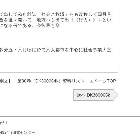
で出してゐた雑誌「社会と救済」をも改称して四月号
合を度々開いて、地方へも出て出《（行カ）》くとい
になる筈である。今後最も刮
多分五・六月頃に於て六大都市を中心に社会事業大宣
【綱文】
第30巻（DK300064k）資料リスト
▲
ページTOP
次へ DK300065k
わせ
]
72-4924（研究センター）