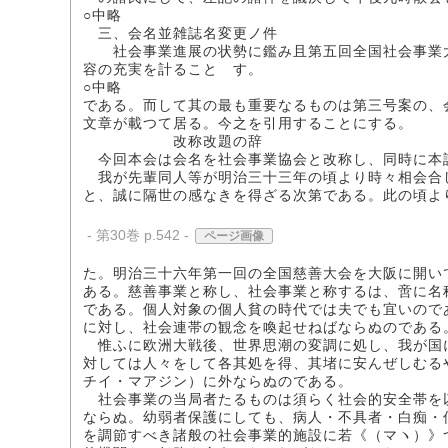
○中略
三、会名並雑誌名変更ノ件
社会事業進展の状勢に鑑み且第五回全国社会事業大
容の充実を計ることゝす。
○中略
である。而して其の最も重要なるものは第三号案の、
文章が載つて居る。今之を引用することにする。
改称改題の辞
今回本会は会名を社会事業協会と改称し、同時に本
我が先輩同人等が明治三十三年の頃より時々相会合し
と、誠に隔世の感なきを得ざる次第である。此の頃よ
- 第30巻 p.542 -
ページ画像
た。明治三十六年第一回の全国慈善大会を大阪に開い
ある。慈善事業と称し、社会事業と称するは、啻に名
である。個人対象の個人貧の時代では夫でも宜いので
に対し、社会連帯の観念を喚起せねばならぬのである
惟ふに欧洲大戦後、世界思潮の変調に処し、我が国に
対しては人々をして各其処を得、其堵に安んぜしむる
チイ・マアジン）に外ならぬのである。
社会事業の当局者たるものは須らく社会的安全帯を以
ならぬ。幼弱者保護にしても、病人・不具者・白痴・
を調節すべき諸般の社会事業的施設に若《（マヽ）》