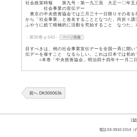
社会政策時報 第九号・第一九三頁 大正一〇年五
社会事業の宣伝デー
東京の中央慈善協会では三月三十一日限りその名を廃
から「社会事業」と改名することとなつた。尚折々講
ふやうに総て積極的に活動を究始することゝなつた。
- 第30巻 p.543 -
ページ画像
目すべきは、例の社会事業宣伝デーを全国一斉に開い
伝デーを催すことゝなるらしい。これは日本では初め
○本巻「中央慈善協会」明治四十四年十一月二日
前へ DK300063k
[
財
電話:03-3910-231