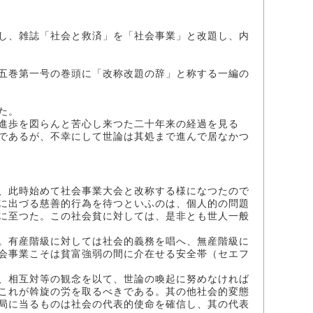
し、雑誌「社会と救済」を「社会事業」と改題し、内
五巻第一号の巻頭に「改称改題の辞」と称する一編の
た。
進歩を図らんと苦心し来つた二十年来の経過を見る
であるが、不幸にして世論は其処まで進んで居なかつ
、此時始めて社会事業大会と改称する様になつたので
に出づる慈善的行為を待つといふのは、個人的の問題
に至つた。この社会貧に対しては、是非とも世人一般
。有産階級に対しては社会的義務を唱へ、無産階級に
会事業こそは貧富強弱の間に介在せる安全帯（セエフ
、相互対等の観念を以て、世論の喚起に努めなければ
これが斡旋の労を取るべきである。其の他社会的変態
局に当るものは社会の代表的使命を確信し、其の代表