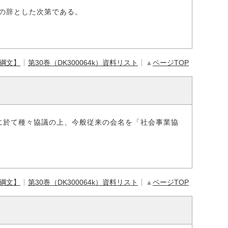
の辞とした次第である。
【綱文】
第30巻（DK300064k）資料リスト
▲
ページTOP
に於て種々協議の上、今般従来の会名を「社会事業協
【綱文】
第30巻（DK300064k）資料リスト
▲
ページTOP