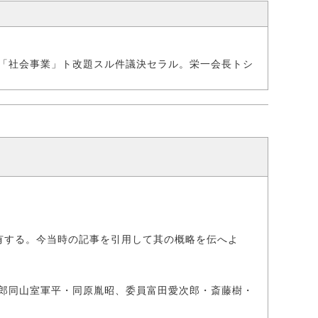
「社会事業」ト改題スル件議決セラル。栄一会長トシ
有する。今当時の記事を引用して其の概略を伝へよ
同山室軍平・同原胤昭、委員富田愛次郎・斎藤樹・