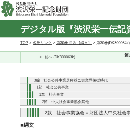
デジタル版『渋沢栄一伝記
TOP
>
各巻リンク
>
第30巻 目次【綱文】
> 第30巻(DK300064k
第
前へ (DK300063k)
3編 社会公共事業尽瘁並ニ実業界後援時代
1部 社会公共事業
1章 社会事業
2節 中央社会事業協会其他
2款 社会事業協会 = 財団法人中央社会
■綱文