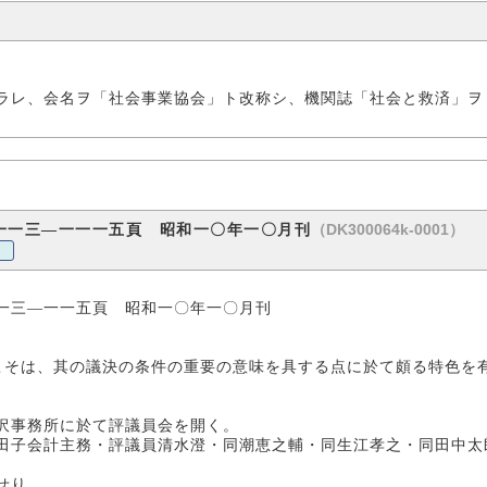
ラレ、会名ヲ「社会事業協会」ト改称シ、機関誌「社会と救済」ヲ
（DK300064k-0001）
一一三―一一一五頁 昭和一〇年一〇月刊
和一〇年一〇月刊
こそは、其の議決の条件の重要の意味を具する点に於て頗る特色を
沢事務所に於て評議員会を開く。
会計主務・評議員清水澄・同潮恵之輔・同生江孝之・同田中太郎
せり。