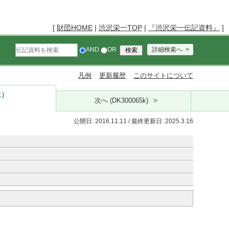
[
財団HOME
|
渋沢栄一TOP
|
『渋沢栄一伝記資料』
]
AND
OR
詳細検索へ
凡例
更新履歴
このサイトについて
k）
次へ (DK300065k)
公開日: 2016.11.11 / 最終更新日: 2025.3.16