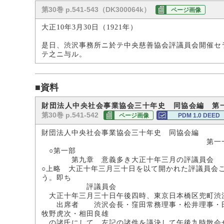
第30巻 p.541-543（DK300064k）
ページ画像
大正10年3月30日（1921年）
是日、渋沢事務所ニ於テ中央慈善協会評議員会開催セ
テ之ニ与ル。
■資料
財団法人中央社会事業協会三十年史 同協会編 第
第30巻 p.541-542
ページ画像
PDM 1.0 DEED
財団法人中央社会事業協会三十年史 同協会編
第一一三―一一五頁 昭
○第一部
第九章 意義多き大正十年三月の評議員会
○上略 大正十年三月三十日を以て開かれた評議員会
う。即ち
評議員会
大正十年三月三十日午後四時、東京日本橋区兜町渋
出席者 渋沢会長・窪田常務理事・松井理事・田子
牧野虎次・相田良雄
の諸氏にして、左記の諸件を議決して午後九時散会