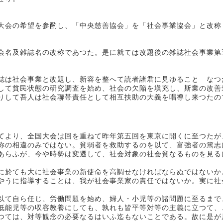
会の希望を参酌し、「中央慈善協会」を「社会事業協会」と改称
会名及雑誌名の改称であつた。是に就ては改題後の雑誌社会事業第
誌は社会事業と改題し、新容を整へて読者諸君に見ゆることゝなつ
て貧民状態の研究調査を始め、社会の欠陥を塡充し、斯業の改善
りして吾人は社会聯帯責任として相互扶助の大義を唱導し来つたの
てより、全国大会は回を重ねて昨年第五回を東京に開くに至つたが
称の相違のみではない。貧弱者を救助するのを以て、富強者の篤志
あらふが、今や時勢は変遷して、社会対象の社会貧なるものを見る
。
於ても大に社会事業の新使命を高調せなければならぬではないか
やうに指導することは、我が社会事業家の責任ではないか。実に社
て自ら任じ、労働問題を始め、婦人・小児等の諸問題に至るまで
低能児等の収容教養にしても、孰れも皆平等対等の主義に立つて、
つては、対等観念の必要なるはいふ迄もないことである。故に是が