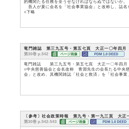
的機関たる任務を全うせなければならぬではないか。
吾人が爰に会名を「社会事業協会」と改称し、誌名
○下略
竜門雑誌 第三九五号・第五七頁 大正一〇年四月
第30巻 p.542
ページ画像
PDM 1.0 DEED
竜門雑誌 第三九五号・第五七頁 大正一〇年四月
○中央慈善協会と会名改称 青淵先生の会長たる中央
会」と改め、其機関雑誌「社会と救済」を「社会事業
〔参考〕社会政策時報 第九号・第一九三頁 大正
第30巻 p.542-543
ページ画像
PDM 1.0 DEED