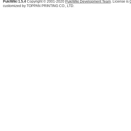
PukiWiki 1.5.4
Copyright © 2001-2020
PukiWiki Development Team
. License is
customized by TOPPAN PRINTING CO., LTD.