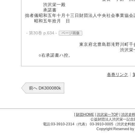
渋沢栄一殿
承諾書
拙者儀昭和五年十月十三日財団法人中央社会事業協会
昭和五年拾月 日
- 第30巻 p.634 -
ページ画像
東京府北豊島郡滝野川町千参拾
渋沢栄
○右承諾書ハ控。
各巻リンク
前へ DK300080k
[
財団HOME
|
渋沢栄一TOP
|
渋沢史
公益財団法人渋沢栄一記念財団 
電話:03-3910-2314（代表） 03-3910-0005（渋沢史
Copyright Reserved by