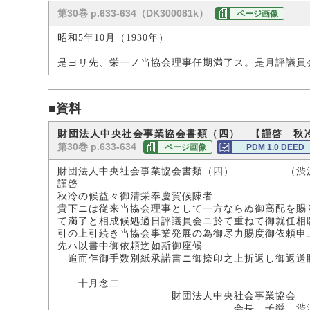
第30巻 p.633-634（DK300081k）
ページ画像
昭和5年10月（1930年）
是ヨリ先、栄一ノ当協会理事任期満了ス。是月評議員
■資料
財団法人中央社会事業協会書類（四） 【謹啓 秋
第30巻 p.633-634
ページ画像
PDM 1.0 DEED
財団法人中央社会事業協会書類（四） （渋沢
謹啓
秋冷の候益々御清栄奉慶賀候陳者
貴下ニは従来当協会理事として一方ならぬ御高配を賜
て満了と相成候処過日評議員会ニ於て重ねて御就任相
引の上引続き当協会事業発展の為御尽力賜度御依頼申
先ハ以書中御依頼迄如斯御座候
追而乍御手数別紙承諾書ニ御捺印之上折返し御返送
敬
十月念二
財団法人中央社会事業協会
会長 子爵 渋沢栄