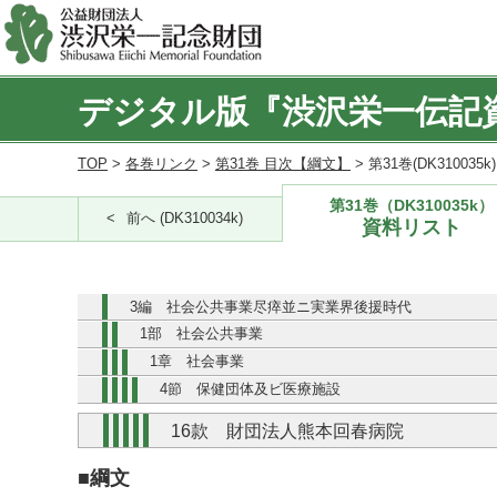
デジタル版『渋沢栄一伝記
TOP
>
各巻リンク
>
第31巻 目次【綱文】
> 第31巻(DK310035
第31巻（DK310035k）
前へ (DK310034k)
資料リスト
3編 社会公共事業尽瘁並ニ実業界後援時代
1部 社会公共事業
1章 社会事業
4節 保健団体及ビ医療施設
16款 財団法人熊本回春病院
■綱文