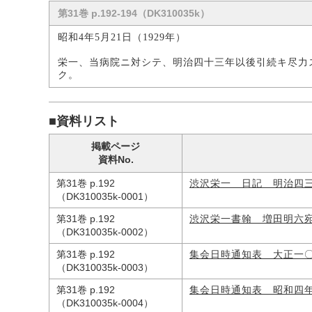
第31巻 p.192-194（DK310035k）
昭和4年5月21日（1929年）
栄一、当病院ニ対シテ、明治四十三年以後引続キ尽力
ク。
■資料リスト
掲載ページ
資料No.
第31巻 p.192
渋沢栄一 日記 明治四
（DK310035k-0001）
第31巻 p.192
渋沢栄一書翰 増田明六
（DK310035k-0002）
第31巻 p.192
集会日時通知表 大正一
（DK310035k-0003）
第31巻 p.192
集会日時通知表 昭和四
（DK310035k-0004）