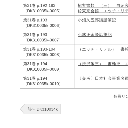
第31巻 p.192-193
招客書類 （三） 自昭
（DK310035k-0005）
於東京会館 エツチ・リ
第31巻 p.193
小畑久五郎談話筆記
（DK310035k-0006）
第31巻 p.193
小林正金談話筆記
（DK310035k-0007）
第31巻 p.193-194
（エッチ・リデル） 書
（DK310035k-0008）
第31巻 p.194
（渋沢敬三） 書翰控 
（DK310035k-0009）
第31巻 p.194
〔参考〕日本社会事業名
（DK310035k-0010）
各巻リ
前へ DK310034k