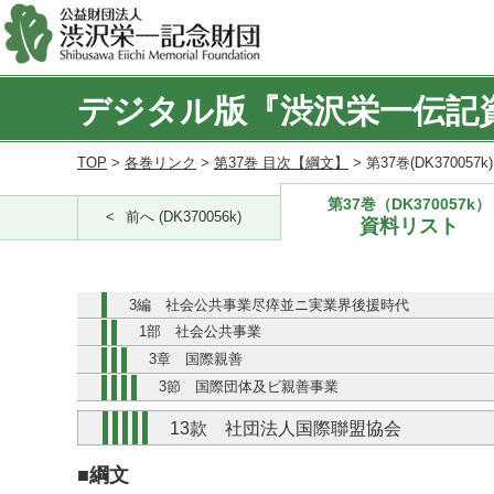
デジタル版『渋沢栄一伝記
TOP
>
各巻リンク
>
第37巻 目次【綱文】
> 第37巻(DK370057
第37巻（DK370057k）
前へ (DK370056k)
資料リスト
3編 社会公共事業尽瘁並ニ実業界後援時代
1部 社会公共事業
3章 国際親善
3節 国際団体及ビ親善事業
13款 社団法人国際聯盟協会
■綱文