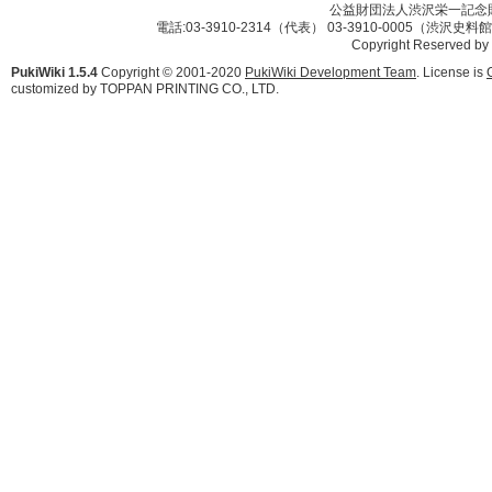
公益財団法人渋沢栄一記念財団 
電話:03-3910-2314（代表） 03-3910-0005（渋沢史
Copyright Reserved by
PukiWiki 1.5.4
Copyright © 2001-2020
PukiWiki Development Team
. License is
customized by TOPPAN PRINTING CO., LTD.