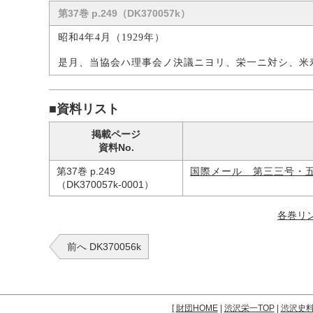
第37巻 p.249（DK370057k）
昭和4年4月（1929年）
是月、当協会ハ理事会ノ決議ニヨリ、栄一ニ対シ、米
■資料リスト
掲載ページ
資料No.
第37巻 p.249
国際メール 第三三号・
（DK370057k-0001）
各巻リ
前へ DK370056k
[
財団HOME
|
渋沢栄一TOP
|
渋沢史