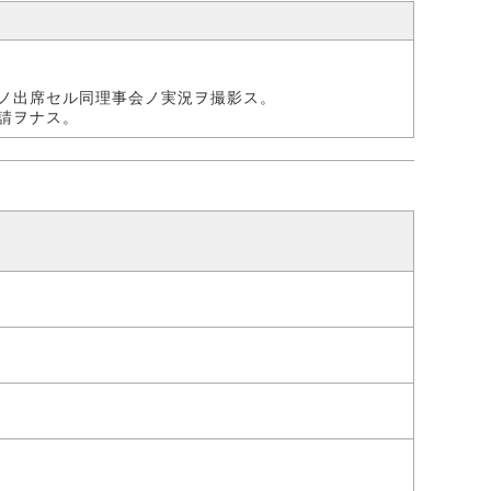
ノ出席セル同理事会ノ実況ヲ撮影ス。
請ヲナス。