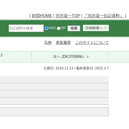
[
財団HOME
|
渋沢栄一TOP
|
『渋沢栄一伝記資料』
]
AND
OR
詳細検索へ
凡例
更新履歴
このサイトについて
k）
次へ (DK370084k)
公開日: 2016.11.11 / 最終更新日: 2022.3.7