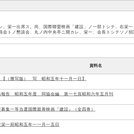
レ、栄一出席ス。尚、国際聯盟映画「建設」ノ一部トシテ、右栄一
員会トノ懇談会、丸ノ内中央亭ニ開カレ、栄一、会長トシテソノ招
資料名
 【（謄写版） 写 昭和五年十一月一日】
務報告 昭和五年度 同協会編 第一七頁昭和六年五月刊
賞募集一等当選国際親善映画『建設』（全四巻）
沢栄一宛昭和五年一一月一五日