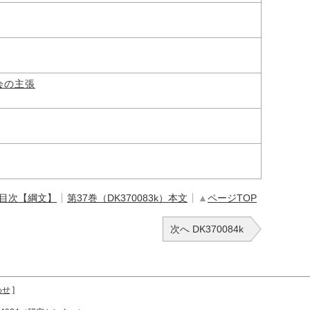
会の主張
 目次【綱文】
第37巻（DK370083k）本文
▲
ページTOP
次へ DK370084k
わせ
]