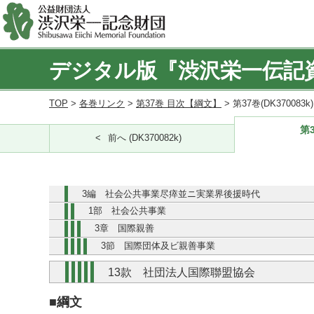
デジタル版『渋沢栄一伝記
TOP
>
各巻リンク
>
第37巻 目次【綱文】
> 第37巻(DK370083
第3
前へ (DK370082k)
3編 社会公共事業尽瘁並ニ実業界後援時代
1部 社会公共事業
3章 国際親善
3節 国際団体及ビ親善事業
13款 社団法人国際聯盟協会
■綱文