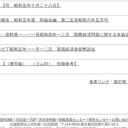
 【写 昭和五年十月二十八日】
務報告 昭和五年度 同協会編 第二五頁昭和六年五月刊
号・資料第一―一一頁昭和四年一二月 国際経済問題に関する本協
第七丁昭和五年一一月一〇日 英国経済使節懇談会
 【（謄写版） （ゴム印） 供御参考】
各巻リンク
第37巻
団HOME
|
渋沢栄一TOP
|
渋沢史料館
|
情報資源センター
|
研究センター
|
お問い合
公益財団法人渋沢栄一記念財団 〒114-0024 東京都北区西ケ原2-16-1