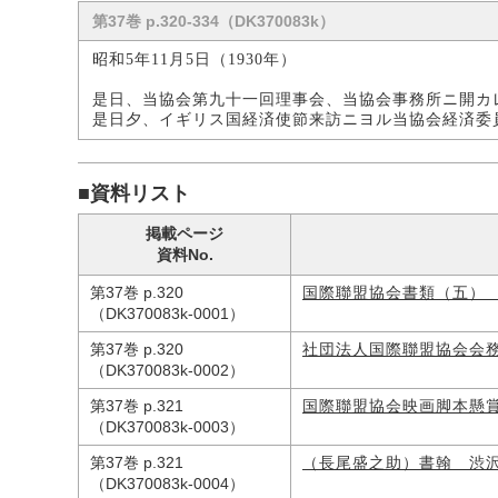
第37巻 p.320-334（DK370083k）
昭和5年11月5日（1930年）
是日、当協会第九十一回理事会、当協会事務所ニ開カ
是日夕、イギリス国経済使節来訪ニヨル当協会経済委
■資料リスト
掲載ページ
資料No.
第37巻 p.320
国際聯盟協会書類（五）
（DK370083k-0001）
第37巻 p.320
社団法人国際聯盟協会会
（DK370083k-0002）
第37巻 p.321
国際聯盟協会映画脚本懸
（DK370083k-0003）
第37巻 p.321
（長尾盛之助）書翰 渋
（DK370083k-0004）