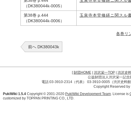
第38巻 p.444
玉泉寺本堂修繕ニ関スル
（DK380044k-0005）
第38巻 p.444
玉泉寺本堂修繕ニ関スル
（DK380044k-0006）
各巻リ
前へ DK380043k
[
財団HOME
|
渋沢栄一TOP
|
渋沢史
公益財団法人渋沢栄一記念財団 
電話:03-3910-2314（代表） 03-3910-0005（渋沢史
Copyright Reserved by
PukiWiki 1.5.4
Copyright © 2001-2020
PukiWiki Development Team
. License is
customized by TOPPAN PRINTING CO., LTD.