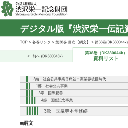
デジタル版『渋沢栄一伝記
TOP
>
各巻リンク
>
第38巻 目次【綱文】
> 第38巻(DK380044
第38巻（DK380044k）
前へ (DK380043k)
資料リスト
3編 社会公共事業尽瘁並ニ実業界後援時代
1部 社会公共事業
3章 国際親善
4節 国際記念事業
3款 玉泉寺本堂修繕
■綱文