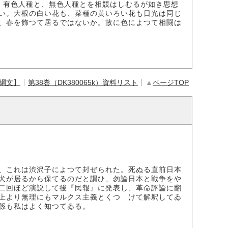
、有色人種と、無色人種とを相競はしむるが如き思想
い。大根の白い花も、菜種の黄いろい花も日光は同じ
、春を飾つて居るではないか。故に色によつて相闘は
【綱文】
第38巻（DK380065k）資料リスト
▲
ページTOP
、これは渋沢子によつて封ぜられた。死ぬる直前日本
犬が居るから保てるのだと謂ひ、勿論日本と戦争をや
二回ほど演説して後『民報』に発表し、革命評論に翻
上より無理にもマルクス主義とくつゝけて解釈してゐ
係も私はよく知つてゐる。