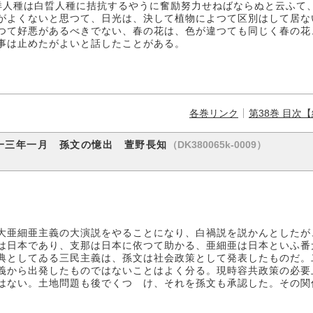
洋人種は白晢人種に拮抗するやうに奮励努力せねばならぬと云ふて
がよくないと思つて、日光は、決して植物によつて区別はして居な
つて好悪があるべきでない、春の花は、色が違つても同じく春の花
事は止めたがよいと話したことがある。
各巻リンク
第38巻 目次
（DK380065k-0009）
一三年一月 孫文の憶出 萱野長知
亜細亜主義の大演説をやることになり、白禍説を説かんとしたが
は日本であり、支那は日本に依つて助かる、亜細亜は日本といふ番
典としてゐる三民主義は、孫文は社会政策として発表したものだ。
義から出発したものではないことはよく分る。現時容共政策の必要
はない。土地問題も後でくつゝけ、それを孫文も承認した。その関