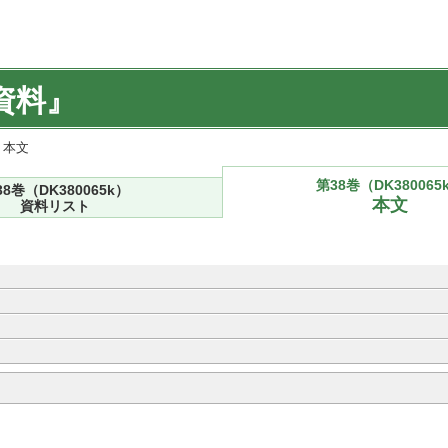
資料』
) 本文
第38巻（DK380065
38巻（DK380065k）
本文
資料リスト