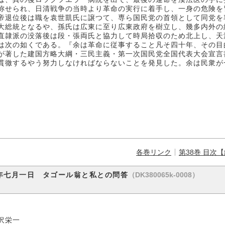
称せられ、日清戦争の当時より革命の実行に着手し、一身の危険を
帝退位後は職を袁世凱氏に譲つて、専ら国民党の首領として同党を
大総統となるや、孫氏は広東に至り広東政府を樹立し、幾多内外の
直隷派の没落後は段・張両氏と協力して時局拾収のため北上し、天
は次の如くである。『余は革命に従事すること凡そ四十年、その目
が著した建国方略大綱・三民主義・第一次国民党全国代表大会宣言
貫徹するやう努力しなければならないことを発見した。余は民衆が
各巻リンク
第38巻 目次
（DK380065k-0008）
年七月一日 タゴール翁と私との問答
一