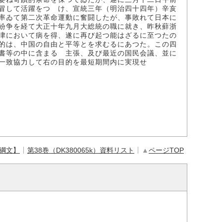
冒して活躍をつゞけ、宣統三年（明治四十四年）辛亥
率ゐて第二次革命運動に奮闘したが、事敗れて日本に
紛争を経て大正十年九月大総統の職に就き、昨秋蘚浙
津において病を得、遂に再び起つ能はざるに至つたの
的は、中国の自由と平等とを求むるにあつた。この四
書等の中に含まるゝ主張、及び最近の国民会議、並に
一致協力して右の目的を最短期間内に実現せ
【綱文】
第38巻（DK380065k）資料リスト
▲
ページTOP