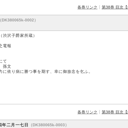
各巻リンク
第38巻 目次
（DK380065k-0002）
（渋沢子爵家所蔵）
電報
て
文
力に依り病に勝つ事を期す、幸に御放念を乞ふ。
各巻リンク
第38巻 目次
（DK380065k-0003）
四年二月一七日