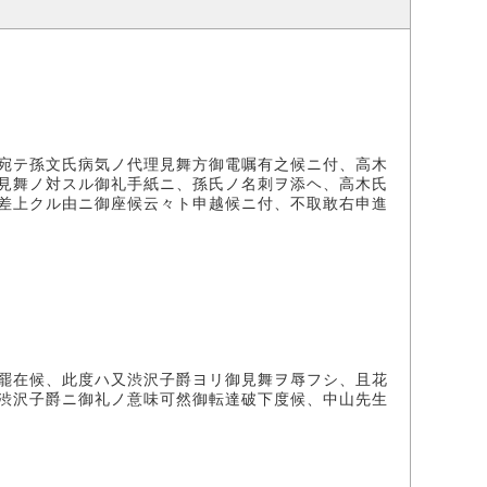
宛テ孫文氏病気ノ代理見舞方御電嘱有之候ニ付、高木
見舞ノ対スル御礼手紙ニ、孫氏ノ名刺ヲ添ヘ、高木氏
差上クル由ニ御座候云々ト申越候ニ付、不取敢右申進
罷在候、此度ハ又渋沢子爵ヨリ御見舞ヲ辱フシ、且花
渋沢子爵ニ御礼ノ意味可然御転達破下度候、中山先生