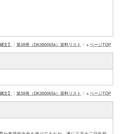
【綱文】
第38巻（DK380065k）資料リスト
▲
ページTOP
【綱文】
第38巻（DK380065k）資料リスト
▲
ページTOP
委ね奇蹟的余命を保つてゐたが、遂に三月十二日午前