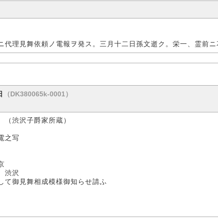
ニ代理見舞依頼ノ電報ヲ発ス。三月十二日孫文逝ク。栄一、霊前ニ
（DK380065k-0001）
日
 （渋沢子爵家所蔵）
之写
京
沢
して御見舞相成模様御知らせ請ふ