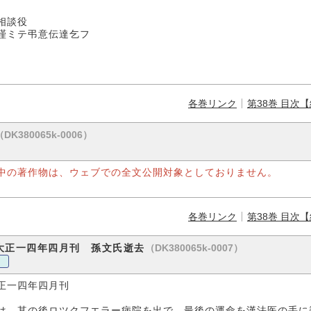
役
謹ミテ弔意伝達乞フ
各巻リンク
第38巻 目次
（DK380065k-0006）
中の著作物は、ウェブでの全文公開対象としておりません。
各巻リンク
第38巻 目次
（DK380065k-0007）
大正一四年四月刊 孫文氏逝去
正一四年四月刊
、其の後ロツクフエラー病院を出で、最後の運命を漢法医の手に