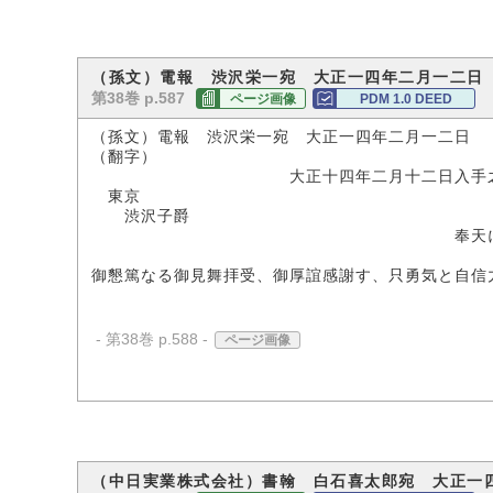
（孫文）電報 渋沢栄一宛 大正一四年二月一二日
第38巻 p.587
ページ画像
PDM 1.0 DEED
（孫文）電報 渋沢栄一宛 大正一四年二月一二日 
（翻字）
大正十四年二月十二日入手之
東京
渋沢子爵
奉天に
孫
御懇篤なる御見舞拝受、御厚誼感謝す、只勇気と自信
- 第38巻 p.588 -
ページ画像
（中日実業株式会社）書翰 白石喜太郎宛 大正一