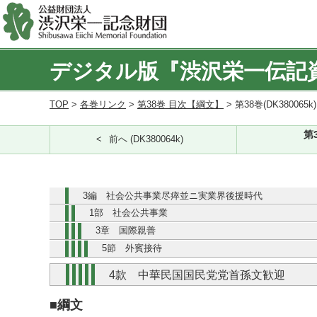
デジタル版『渋沢栄一伝記
TOP
>
各巻リンク
>
第38巻 目次【綱文】
> 第38巻(DK380065k
第
前へ (DK380064k)
3編 社会公共事業尽瘁並ニ実業界後援時代
1部 社会公共事業
3章 国際親善
5節 外賓接待
4款 中華民国国民党党首孫文歓迎
■綱文