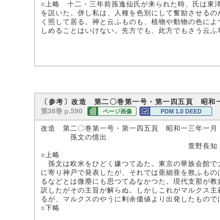
○上略 十二・三年前孫逸仙氏が来られた時、氏は東
を説いた。併し私は、人種を色別にして奮励させるの
く照して居る。神と云ふものも、植物や動物の色によ
しめることはいけない。先方でも、此方でもさう云ふ
〔参考〕改造 第二〇巻第一号・第一四五頁 昭和
第38巻 p.590
ページ画像
PDM 1.0 DEED
改造 第二〇巻第一号・第一四五頁 昭和一三年一月
孫文の憶出
萱野長知
○上略
孫文は欧米をひどく嫌つてゐた。東京の華族会館で大
に寄り神戸で発表したが、それでは亜細亜を救ふもの
るなどとは微塵にも思つてゐなかつた。現代支那が教
訳したがその主旨が解らぬ。しかしこれがマルクス主
るが、マルクスのやうに剰余価値より出発したもので
○下略