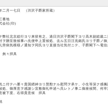
年二月一七日 （渋沢子爵家所蔵）
番地
印)
テ弊社北京総行ヨリ来状有之、過日渋沢子爵閣下ヨリ高木副総裁ニ
対ヲ贈呈致候事ハ先便申上置候処、去ル五日汪兆銘氏ヨリ子爵ノ御
礼旁病気模様ノ通知ヲ同氏ヨリ直接当社気付ニテ、子爵閣下ヘ電信
具
気ニ付テハ屡々貴国縉紳ヨリ慇懃ナル慰問ヲ承ケ、小生等深ク感佩
候処、御厚意ヲ感謝シ宜敷御礼申述ヘ呉レトノ事ニ御座候間、何卒
意被下度、右得貴意候 拝具
銘