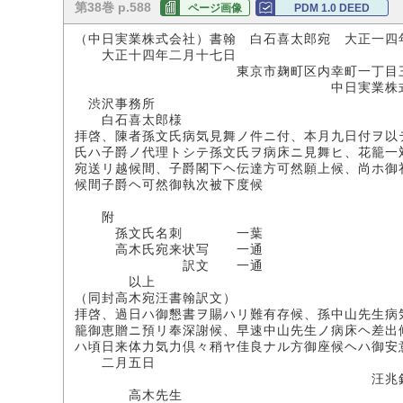
第38巻 p.588
ページ画像
PDM 1.0 DEED
（中日実業株式会社）書翰 白石喜太郎宛 大正一四
大正十四年二月十七日
東京市麹町区内幸町一丁目三
中日実業株式会社(
渋沢事務所
白石喜太郎様
拝啓、陳者孫文氏病気見舞ノ件ニ付、本月九日付ヲ以
氏ハ子爵ノ代理トシテ孫文氏ヲ病床ニ見舞ヒ、花籠一
宛送リ越候間、子爵閣下ヘ伝達方可然願上候、尚ホ御
候間子爵ヘ可然御執次被下度候
匆々拝
附
孫文氏名刺 一葉
高木氏宛来状写 一通
訳文 一通
以上
（同封高木宛汪書翰訳文）
拝啓、過日ハ御懇書ヲ賜ハリ難有存候、孫中山先生病
籠御恵贈ニ預リ奉深謝候、早速中山先生ノ病床ヘ差出
ハ頃日来体力気力倶々稍ヤ佳良ナル方御座候ヘハ御安
二月五日
汪兆
高木先生