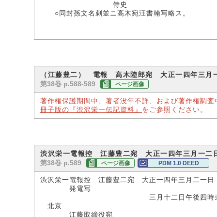
侍史
○同封孫文名刺並ニ高木宛汪書翰写略ス。
（江藤豊二） 電報 高木陸郎宛 大正一四年三月
第38巻 p.588-589
ページ画像
著作権保護期間中、著者没年不詳、および著作権調査
冊子版の『渋沢栄一伝記資料』
をご参照ください。
渋沢栄一電報控 江藤豊二宛 大正一四年三月一二
第38巻 p.589
ページ画像
PDM 1.0 DEED
渋沢栄一電報控 江藤豊二宛 大正一四年三月二一日
発電写
三月十二日午後四時東
北京
江藤取締役宛