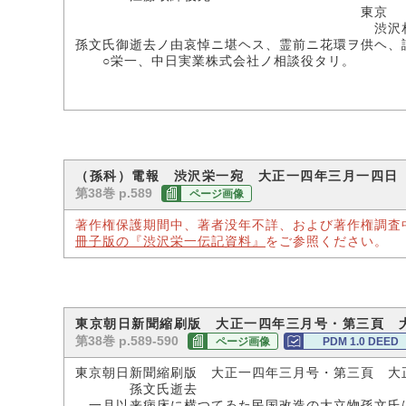
東京
渋沢相談
孫文氏御逝去ノ由哀悼ニ堪ヘス、霊前ニ花環ヲ供ヘ、
○栄一、中日実業株式会社ノ相談役タリ。
（孫科）電報 渋沢栄一宛 大正一四年三月一四日
第38巻 p.589
ページ画像
著作権保護期間中、著者没年不詳、および著作権調査
冊子版の『渋沢栄一伝記資料』
をご参照ください。
東京朝日新聞縮刷版 大正一四年三月号・第三頁 
第38巻 p.589-590
ページ画像
PDM 1.0 DEED
東京朝日新聞縮刷版 大正一四年三月号・第三頁 大
孫文氏逝去
一月以来病床に横つてゐた民国改造の大立物孫文氏は