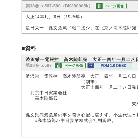
第38巻 p.587-590（DK380065k）
ページ画像
大正14年1月28日（1925年）
是日栄一、孫文危篤ノ報ニ接シ、在北京ノ高木陸郎宛
■資料
渋沢栄一電報控 高木陸郎宛 大正一四年一月二八
第38巻 p.587
ページ画像
PDM 1.0 DEED
渋沢栄一電報控 高木陸郎宛 大正一四年一月二八日
（別筆）
大正十四年一月二十八日発電
北京中日実業会社
高木陸郎殿
東
渋
孫文氏病気危篤の事を聞き心配に堪えず、小生代理と
○高木陸郎ハ中日実業株式会社副総裁。