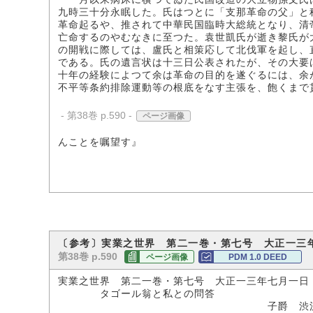
九時三十分永眠した。氏はつとに「支那革命の父」と
革命起るや、推されて中華民国臨時大総統となり、清
亡命するのやむなきに至つた。袁世凱氏が逝き黎氏が
の開戦に際しては、盧氏と相策応して北伐軍を起し、
である。氏の遺言状は十三日公表されたが、その大要
十年の経験によつて余は革命の目的を遂ぐるには、余
不平等条約排除運動等の根底をなす主張を、飽くまで
- 第38巻 p.590 -
ページ画像
んことを嘱望す』
〔参考〕実業之世界 第二一巻・第七号 大正一三
第38巻 p.590
ページ画像
PDM 1.0 DEED
実業之世界 第二一巻・第七号 大正一三年七月一日
タゴール翁と私との問答
子爵 渋沢栄