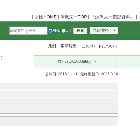
[
財団HOME
|
渋沢栄一TOP
|
『渋沢栄一伝記資料』
]
AND
OR
詳細検索へ
凡例
更新履歴
このサイトについて
k）
次へ (DK380066k)
公開日: 2016.11.11 / 最終更新日: 2025.3.16