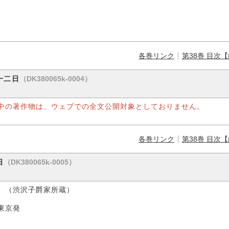
各巻リンク
第38巻 目次
（DK380065k-0004）
一二日
中の著作物は、ウェブでの全文公開対象としておりません。
各巻リンク
第38巻 目次
（DK380065k-0005）
日
 （渋沢子爵家所蔵）
京発