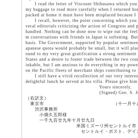
I read the letter of Viscount Shibusawa which you pu
my baggage to read more carefully when I returned hom
packed at home it must have been misplaced because I h
I recall, however, the point concerning which you as
veral editorials criticizing the action of Congress and
handled. Nothing can be done now to wipe out the feeli
m conversations with friends in Japan is softening. B
basis. The Government, supported by popular sentiment,
apanese quota would probably be small, but it will pla
ound to my very great gratification a strong sentiment 
States and a desire to foster trade between the two co
inkable, but I am anxious to do everything in my power 
on the Pacific fleets of merchant ships contributing to
I still have a vivid recollection of our very interes
delightful lunch he served at his villa. Please give hi
Yours sincerely,
(Signed) Geo. S. Joh
（右訳文）
東京市 （十一月十八日
渋沢事務所
小畑久五郎様
一千九百廿九年十月廿九日
米国ミズーリ州セントルイ市
セントルイ・ポスト、デイスパ