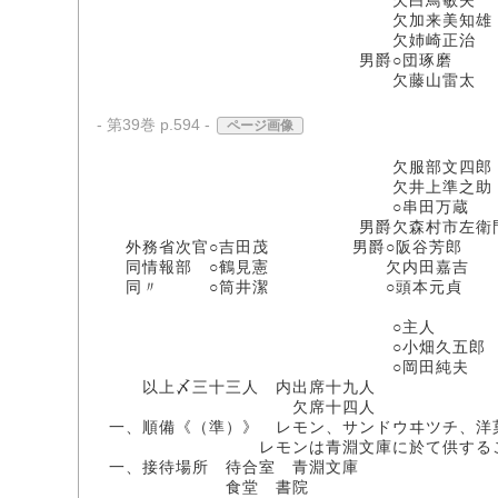
欠白鳥敏夫
欠加来美知雄
欠姉崎正治
男爵○団琢磨
欠藤山雷太
- 第39巻 p.594 -
ページ画像
欠服部文四郎
欠井上準之助
○串田万蔵
男爵欠森村市左衛
外務省次官○吉田茂 男爵○阪谷芳郎
同情報部 ○鶴見憲 欠内田嘉吉
同〃 ○筒井潔 ○頭本元貞
○主人
○小畑久五郎
○岡田純夫
以上〆三十三人 内出席十九人
欠席十四人
一、順備《（準）》 レモン、サンドウヰツチ、洋
レモンは青淵文庫に於て供する
一、接待場所 待合室 青淵文庫
食堂 書院