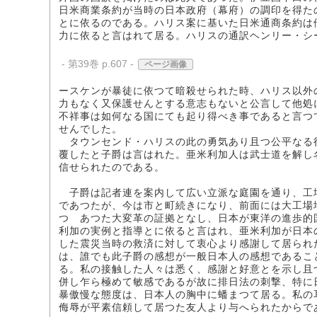
日米商業条約が当時の日本政府（幕府）の調印を得た
とに依るのである。ハリス案に基いた日米通商条約は
力に依ると言はれて居る。ハリスの通訳ヘンリー・シ
- 第39巻 p.607 -
ページ画像
ースケンが暴徒に依つて暗殺せられた時、ハリス以外
力もなく又保護せんとする意志もないと公言して他処
不祥事は如何なる国にても起り得べき事であると言つ
せんでした。
タウンセンド・ハリスの此の勇気あり且つ公平なる
覆したと子爵は言はれた。亜米利加人は武士道を解し
信せられたのである。
子爵は記者連を案内して広い立派な庭園を通り、工
であつたが、今は市と町続きになり、前面には大工場
つゝあつた大変革の証拠となし、日本が東洋の進歩的
利加の実例と指導とに依ると言はれ、亜米利加が日本
した震災当時の救済に対して衷心より感謝して居られ
は、誰でも此子爵の感想が一般日本人の感想であるこ
る。私の接触した人々は悉く、感謝と好意とを示し且
併し乍ら極めて敏感であるが故に排日法の刺撃、特に
暴傲慢な態度は、日本人の胸中に蟠まつて居る。私の
侮辱が平素信頼して居つた友人より与へられたからで