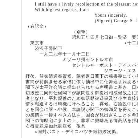
I still have a lively recollection of the pleasant hou
With highest regards, I am
Yours sincerely,
(Signed) George S. Joh
（右訳文）
（別筆）
昭和五年四月七日御一覧済 要
東京市 （十二月三日
渋沢子爵閣下
一九二九年十一月十二日
ミゾーリ州セントルヰ市
セントルヰ・ポスト・デイスパツ
ジヨージ・エス・ジヨ
拝啓、益御清適奉賀候、陳者過日閣下の秘書宛にて小
書簡が荷解きせる家僕に依り抽出中に仕舞込まれある
閣下が太平洋会議に提出せられたる声明書に基き、日
切抜玆に同封仕候閣下が該問題を御提出相成候故之に
者となり、平和親善のため御活動被遊事及び小生直接
情を報道するは時機に叶へることゝ存候、右論説中に
とを国会に訴へ申候、本論説が閣下の御満足を得んこ
の感情を一掃すべき方法を、国会が見出さんことを希
閣下の御邸宅に参上の上、非常に興味ある御高話を拝
右得貴意度如此御座候 敬具
○同封ポスト・デイスパツチ紙切抜次掲。