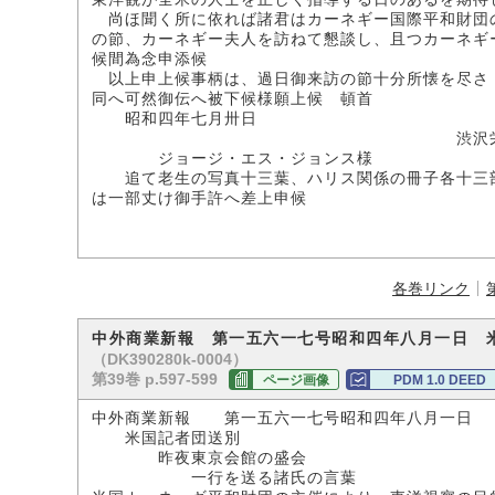
尚ほ聞く所に依れば諸君はカーネギー国際平和財団
の節、カーネギー夫人を訪ねて懇談し、且つカーネギ
候間為念申添候
以上申上候事柄は、過日御来訪の節十分所懐を尽さ
同へ可然御伝へ被下候様願上候 頓首
昭和四年七月卅日
渋沢栄
ジョージ・エス・ジョンス様
追て老生の写真十三葉、ハリス関係の冊子各十三部
は一部丈け御手許へ差上申候
各巻リンク
中外商業新報 第一五六一七号昭和四年八月一日 
（DK390280k-0004）
第39巻 p.597-599
ページ画像
PDM 1.0 DEED
中外商業新報 第一五六一七号昭和四年八月一日
米国記者団送別
昨夜東京会館の盛会
一行を送る諸氏の言葉