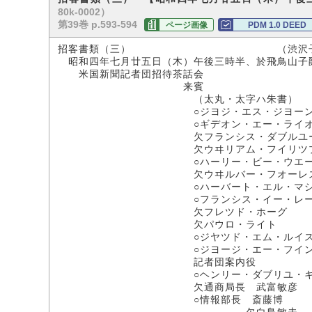
80k-0002）
第39巻 p.593-594
ページ画像
PDM 1.0 DEED
招客書類（三） （渋沢子爵
昭和四年七月廿五日（木）午後三時半、於飛鳥山子
米国新聞記者団招待茶話会
来賓
（太丸・太字ハ朱書）
○ジヨジ・エス・ジヨーン
○ギデオン・エー・ライオ
欠フランシス・ダブルユー・
欠ウヰリアム・フイリツプ・
○ハーリー・ビー・ウエークフ
欠ウヰルバー・フオーレス
○ハーバート・エル・マシ
○フランシス・イー・レー
欠フレツド・ホーグ
欠パウロ・ライト
○ジヤツド・エム・ルイ
○ジヨージ・エー・フイン
記者団案内役
○ヘンリー・ダブリユ・キン
欠通商局長 武富敏彦
○情報部長 斎藤博