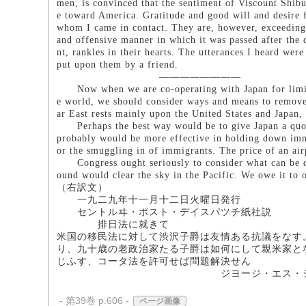
men, is convinced that the sentiment of Viscount Shibu
e toward America. Gratitude and good will and desire 
whom I came in contact. They are, however, exceedingly
and offensive manner in which it was passed after the 
nt, rankles in their hearts. The utterances I heard wer
put upon them by a friend.
――――――――
Now when we are co-operating with Japan for limitati
e world, we should consider ways and means to remove t
ar East rests mainly upon the United States and Japan,
Perhaps the best way would be to give Japan a quota
probably would be more effective in holding down immi
or the smuggling in of immigrants. The price of an air
Congress ought seriously to consider what can be do
ound would clear the sky in the Pacific. We owe it to 
（右訳文）
一九二九年十一月十二日火曜日発行
セントルヰ・ポスト・デイスパツチ紙社説
排日法に就きて
米国の移民法に対して渋沢子爵は友情ある抗議をなす
り、九十歳の老政治家たる子爵は如何にして親米家と
じふす、コータ法を許可せば問題解決せん
ジヨージ・エス・ジヨ
- 第39巻 p.606 -
ページ画像