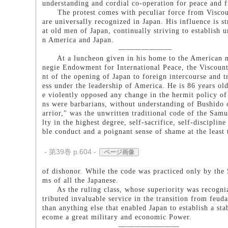
understanding and cordial co-operation for peace and f
The protest comes with peculiar force from Viscoun
are universally recognized in Japan. His influence is s
at old men of Japan, continually striving to establish 
n America and Japan.
―――――――
At a luncheon given in his home to the American new
negie Endowment for International Peace, the Viscount 
nt of the opening of Japan to foreign intercourse and t
ess under the leadership of America. He is 86 years ol
e violently opposed any change in the hermit policy of
ns were barbarians, without understanding of Bushido o
arrior," was the unwritten traditional code of the Samu
lty in the highest degree, self-sacrifice, self-discipli
ble conduct and a poignant sense of shame at the least 
- 第39巻 p.604 -
ページ画像
of dishonor. While the code was practiced only by the 
ms of all the Japanese.
As the ruling class, whose superiority was recognize
tributed invaluable service in the transition from feu
than anything else that enabled Japan to establish a st
ecome a great military and economic Power.
――――――――