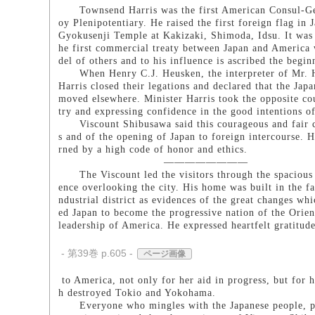
Townsend Harris was the first American Consul-Gener
oy Plenipotentiary. He raised the first foreign flag in 
Gyokusenji Temple at Kakizaki, Shimoda, Idsu. It was t
he first commercial treaty between Japan and America
del of others and to his influence is ascribed the begi
When Henry C.J. Heusken, the interpreter of Mr. Harr
Harris closed their legations and declared that the Jap
moved elsewhere. Minister Harris took the opposite cou
try and expressing confidence in the good intentions o
Viscount Shibusawa said this courageous and fair co
s and of the opening of Japan to foreign intercourse.
rned by a high code of honor and ethics.
――――――――
The Viscount led the visitors through the spacious a
ence overlooking the city. His home was built in the far
ndustrial district as evidences of the great changes wh
ed Japan to become the progressive nation of the Orien
leadership of America. He expressed heartfelt gratitud
- 第39巻 p.605 -
ページ画像
to America, not only for her aid in progress, but for h
h destroyed Tokio and Yokohama.
Everyone who mingles with the Japanese people, part