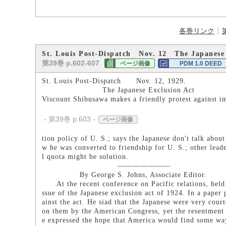
各巻リンク
St. Louis Post-Dispatch Nov. 12 The Japanese 
第39巻 p.602-607
ページ画像
PDM 1.0 DEED
St. Louis Post-Dispatch Nov. 12, 1929.
The Japanese Exclusion Act
Viscount Shibusawa makes a friendly protest against 
- 第39巻 p.603 -
ページ画像
tion policy of U. S.; says the Japanese don't talk about 
w he was converted to friendship for U. S.; other leade
l quota might be solution.
―――――――
By George S. Johns, Associate Editor.
At the recent conference on Pacific relations, held 
ssue of the Japanese exclusion act of 1924. In a paper 
ainst the act. He siad that the Japanese were very cour
on them by the American Congress, yet the resentment a
e expressed the hope that America would find some way