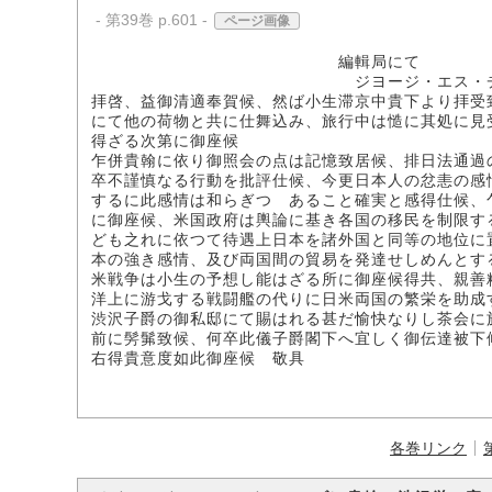
- 第39巻 p.601 -
ページ画像
編輯局にて
ジヨージ・エス・ヂヨ
拝啓、益御清適奉賀候、然ば小生滞京中貴下より拝受
にて他の荷物と共に仕舞込み、旅行中は慥に其処に見
得ざる次第に御座候
乍併貴翰に依り御照会の点は記憶致居候、排日法通過
卒不謹慎なる行動を批評仕候、今更日本人の忿恚の感
するに此感情は和らぎつゝあること確実と感得仕候、
に御座候、米国政府は輿論に基き各国の移民を制限す
ども之れに依つて待遇上日本を諸外国と同等の地位に
本の強き感情、及び両国間の貿易を発達せしめんとす
米戦争は小生の予想し能はざる所に御座候得共、親善
洋上に游戈する戦闘艦の代りに日米両国の繁栄を助成
渋沢子爵の御私邸にて賜はれる甚だ愉快なりし茶会に
前に髣髴致候、何卒此儀子爵閣下へ宜しく御伝達被下
右得貴意度如此御座候 敬具
各巻リンク