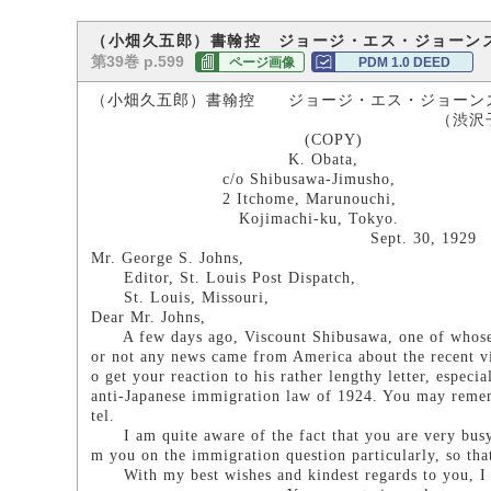
（小畑久五郎）書翰控 ジョージ・エス・ジョーン
第39巻 p.599
ページ画像
PDM 1.0 DEED
（小畑久五郎）書翰控 ジョージ・エス・ジョーン
（渋沢子爵家所
(COPY)
K. Obata,
c/o Shibusawa-Jimusho,
2 Itchome, Marunouchi,
Kojimachi-ku, Tokyo.
Sept. 30, 1929
Mr. George S. Johns,
Editor, St. Louis Post Dispatch,
St. Louis, Missouri,
Dear Mr. Johns,
A few days ago, Viscount Shibusawa, one of whose se
or not any news came from America about the recent vi
o get your reaction to his rather lengthy letter, especi
anti-Japanese immigration law of 1924. You may rememb
tel.
I am quite aware of the fact that you are very busy a
m you on the immigration question particularly, so that
With my best wishes and kindest regards to you, I 