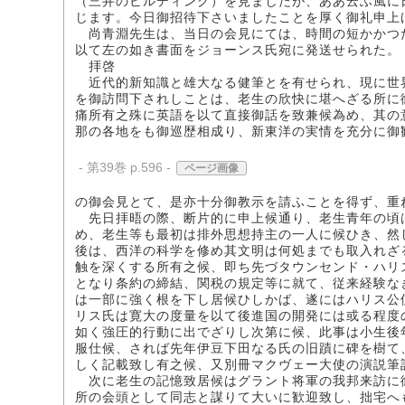
（三井のビルディング）を見ましたが、ああ云ふ風に
じます。今日御招待下さいましたことを厚く御礼申上
尚青淵先生は、当日の会見にては、時間の短かかつ
以て左の如き書面をジョーンス氏宛に発送せられた。
拝啓
近代的新知識と雄大なる健筆とを有せられ、現に世
を御訪問下されしことは、老生の欣快に堪へざる所に
痛所有之殊に英語を以て直接御話を致兼候為め、其の
那の各地をも御巡歴相成り、新東洋の実情を充分に御
- 第39巻 p.596 -
ページ画像
の御会見とて、是亦十分御教示を請ふことを得ず、重
先日拝晤の際、断片的に申上候通り、老生青年の頃
め、老生等も最初は排外思想持主の一人に候ひき、然
後は、西洋の科学を修め其文明は何処までも取入れざ
触を深くする所有之候、即ち先づタウンセンド・ハリ
となり条約の締結、関税の規定等に就て、従来経験な
は一部に強く根を下し居候ひしかば、遂にはハリス公
リス氏は寛大の度量を以て後進国の開発には或る程度
如く強圧的行動に出でざりし次第に候、此事は小生後
服仕候、されば先年伊豆下田なる氏の旧蹟に碑を樹て
しく記載致し有之候、又別冊マクヴェー大使の演説筆
次に老生の記憶致居候はグラント将軍の我邦来訪に
所の会頭として同志と謀りて大いに歓迎致し、拙宅へ