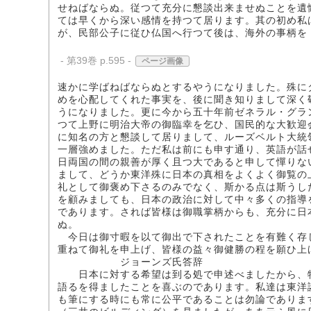
せねばならぬ。従つて充分に懇談出来ませぬことを遺
ては早くから深い感情を持つて居ります。其の初め私
が、民部公子に従ひ仏国へ行つて後は、海外の事柄を
- 第39巻 p.595 -
ページ画像
速かに学ばねばならぬとするやうになりました。殊に
めを心配してくれた事実を、後に聞き知りまして深く
うになりました。更に今から五十年前ゼネラル・グラ
つて上野に明治大帝の御臨幸を乞ひ、国民的な大歓迎
に知名の方と懇談して居りまして、ルーズベルト大統
一層強めました。ただ私は前にも申す通り、英語が話
日両国の間の親善が厚く且つ大であると申して憚りな
まして、どうか東洋殊に日本の真相をよくよく御覧の
礼として御褒め下さるのみでなく、斯かる点は斯うし
を顧みましても、日本の政治に対して中々多くの指導
であります。されば皆様は御職掌柄からも、充分に日
ぬ。
今日は御寸暇を以て御出で下されたことを有難く存
重ねて御礼を申上げ、皆様の益々御健勝の程を願ひ上
ジョーンズ氏答辞
日本に対する希望は到る処で申述べましたから、特
語るを得ましたことを喜ぶのであります。私達は東洋
も筆にする時にも常に公平であることは勿論でありま