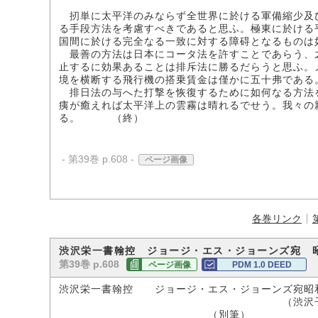
扨単に太平洋のみならず全世界に於ける軍備縮少及
る手段方法を考慮すべきであると思ふ。極東に於ける
国間に於ける完全なる一致に対する障碍となるものは
最善の方法は日本にコータ法を許すことであらう、
止するに効果あることは排斥法に勝るだらうと思ふ。
境を横断する飛行機の搭乗賃金は僅かに五十弗である
排日法の与へた打撃を恢復するために如何なる方法
痍が癒えれば太平洋上の雲霧は晴れるでせう。我々の
る。 （終）
- 第39巻 p.608 -
ページ画像
各巻リンク
渋沢栄一書翰控 ジョージ・エス・ジョーンズ宛 
第39巻 p.608
ページ画像
PDM 1.0 DEED
渋沢栄一書翰控 ジョージ・エス・ジョーンズ宛昭
（渋沢子爵家所
（別筆）