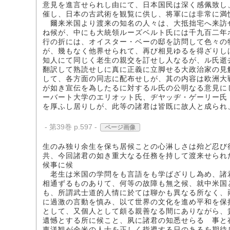
意見を進言せられし由にて、日本国民は深く感佩致し
催し、日本の古武術を観覧に供し、将軍には非常に満
爾来米国より渡来の知名の人々は、大抵拙宅へ来訪
ね候が、中にも大統領ルーズベルト氏には千九百二年
行の折には、オイスター・ベーの邸を訪問して色々の
が、幾もなく他界せられて、再び相見ゆるを得ざりし
知人にて同じく老生の親交を訂せし人なるが、ル氏逝
翻訳して熟読せしに真に正義に立脚せる大政治家の見
して、各方面の同志に配布せしが、其の内容は欧洲大
が如き宣伝を為したるに対するル氏の公明なる意見に
ーバート大学のエリオット氏、ヂヤッヂ・ゲーリー氏
を厚ふし居りしが、此等の諸君は皆既に故人と成られ
- 第39巻 p.597 -
ページ画像
生のみ独り余生を保ち居候ことの心淋しさは殆ど忍び
共、今回諸君の如き重大なる任務を持して渡来せられ
候事に候
老生は米国の学問をも言語をも学ばざりし為め、諸
相通ずるものありて、何等の故障も無之候、就中米国
も、所謂武士道的人情に於ては聊かも異なる所なく、
に過激の言動を慎み、以て世界の文化を進め平和を保
として、又個人として頗る親善なる間にありながら、
遺憾とする所に候こと、夙に諸君の知悉せらるゝ事と
東洋観が全米の人士を正しく指導する日のあるを期待