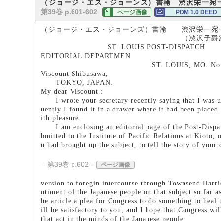
（ジョージ・エス・ジョーンズ）書翰 渋沢栄一宛
第39巻 p.601-602
ページ画像
PDM 1.0 DEED
（ジョージ・エス・ジョーンズ）書翰 渋沢栄一宛
（渋沢子爵家所
ST. LOUIS POST-DISPATCH
EDITORIAL DEPARTMEN
ST. LOUIS, MO. Nov. 12,
Viscount Shibusawa,
TOKYO, JAPAN.
My dear Viscount :
I wrote your secretary recently saying that I was un
uently I found it in a drawer where it had been placed
ith pleasure.
I am enclosing an editorial page of the Post-Dispatch
bmitted to the Institute of Pacific Relations at Kioto, 
u had brought up the subject, to tell the story of your 
- 第39巻 p.602 -
ページ画像
version to foregin intercourse through Townsend Harris
ntiment of the Japanese people on that subject so far a
he article a plea for Congress to do something to heal 
ill be satisfactory to you, and I hope that Congress w
that act in the minds of the Japanese people.