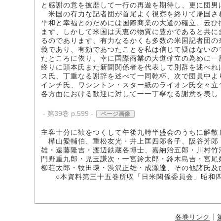
と感謝の意を披歴して一行の再遊を期待し、更に団男
米国の有力な記者団が首尾よく視察を終りて帰国さ
平和と幸福とのためには国際商業の大道の確立、云ひ
ます、しかして米国は天恵の物質に豊かであると共に
るのであります、有力なるかくも多数の米国記者団の
義であり、有効であつたことを私は信じて疑はないの
たところに依り、幸に国際商業の大道確立の為めに一
終りに頭本氏また新聞関係者を代表して別辞を述べれ
ス氏、丁重なる謝辞を述べて一同乾杯、次で団員中よ
インチ氏、ワシントン・スター紙のライオン氏交々立
各方面における歓迎に対して一一丁寧なる謝意を表し
- 第39巻 p.599 -
ページ画像
主客十分に歓をつくして午後九時半盛会のうちに解散
樺山愛輔伯、重松友光・井上匡四郎各子、阪谷芳郎
雄・遠藤隆吉・渡辺鉄蔵各博士、嘉納治五郎・川村竹
門野重九郎・児玉謙次・一宮鈴太郎・鈴木島吉・宮尾
柳荘太郎・牧田環・渋沢正雄・成瀬達、その他諸氏及
○本資料第三十五巻所収「日米関係委員会」昭和四
各巻リンク