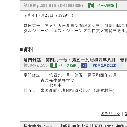
第39巻 p.593-616（DK390280k）
ページ画像
昭和4年7月25日（1929年）
是日栄一、アメリカ合衆国新聞記者団ヲ、飛鳥山邸ニ
タルジョージ・エス・ジョーンズニ長文ノ書翰ヲ送ル
■資料
竜門雑誌 第四九一号・第五一頁昭和四年八月 青
第39巻 p.593
ページ画像
PDM 1.0 DEED
竜門雑誌 第四九一号・第五一頁昭和四年八月
青淵先生動静大要
七月中
廿五日 米国新聞記者団招待茶話会（曖依村荘）
各巻リンク
招客書類（三） 【昭和四年七月廿五日（木）午後