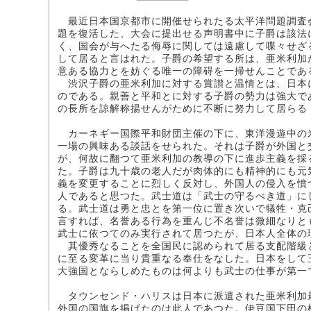
最近日本国京都市に開催せられたる太平洋問題調査
題を復活した、大会に提出せる声明書中に子爵は該法
く、国会が与へたる侮辱に関しては遠慮して喋々せざ
して居ると言はれた。子爵の希望する所は、亜米利加
意ある協力とを妨ぐる唯一の障碍を一掃せんことであ
渋沢子爵の亜米利加に対する賞讃と温情とは、日本
のである。親善と平和とに対する子爵の勢力は強大で
の長所を諒解称揚せんがために不断に努力して居らる
カーネギー国際平和財団主催の下に、東洋漫遊中の
一場の興味ある談話をせられた。それは子爵が外国と
が、何故に翻つて亜米利加の教導の下に進歩主義を採
た。子爵は九十歳の老人だが肉体的にも精神的にも元
義を変更することに烈しく反対し、外国人の侵入を憤
人であると思つた。武士道は「武士の守るべき道」に
る。武士道は勇と忠とを第一位に置き次いで犠牲・克
言すれば、名誉ある行為を重んじ不名誉は微細なりと
武士に依つてのみ実行されて居つたが、日本人全体の
其優秀なることを全国民に認められて居る支配階級
に至る変革に当り貴重なる奉仕をなした。日本をして
大強国とならしめたものは何よりも武士の仕事が第一
タウンセンド・ハリスは日本に派遣された亜米利加
外国の国旗を掲げたのは此人であつた。伊豆国下田の