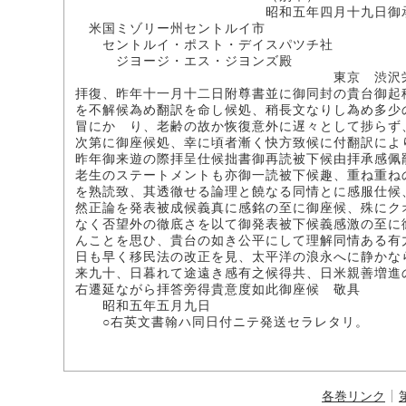
昭和五年四月十九日御承
米国ミゾリー州セントルイ市
セントルイ・ポスト・デイスパツチ社
ジヨージ・エス・ジヨンズ殿
東京 渋沢栄
拝復、昨年十一月十二日附尊書並に御同封の貴台御起
を不解候為め翻訳を命し候処、稍長文なりし為め多少
冒にかゝり、老齢の故か恢復意外に遅々として捗らず
次第に御座候処、幸に頃者漸く快方致候に付翻訳によ
昨年御来遊の際拝呈仕候拙書御再読被下候由拝承感佩
老生のステートメントも亦御一読被下候趣、重ね重ね
を熟読致、其透徹せる論理と饒なる同情とに感服仕候
然正論を発表被成候義真に感銘の至に御座候、殊にク
なく否望外の徹底さを以て御発表被下候義感激の至に
んことを思ひ、貴台の如き公平にして理解同情ある有
日も早く移民法の改正を見、太平洋の浪永へに静かな
来九十、日暮れて途遠き感有之候得共、日米親善増進
右遷延ながら拝答旁得貴意度如此御座候 敬具
昭和五年五月九日
○右英文書翰ハ同日付ニテ発送セラレタリ。
各巻リンク