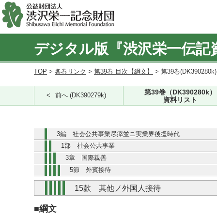
デジタル版『渋沢栄一伝記
TOP
>
各巻リンク
>
第39巻 目次【綱文】
> 第39巻(DK390280k
第39巻（DK390280k）
前へ (DK390279k)
資料リスト
3編 社会公共事業尽瘁並ニ実業界後援時代
1部 社会公共事業
3章 国際親善
5節 外賓接待
15款 其他ノ外国人接待
■綱文