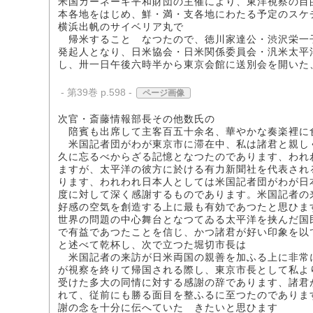
米国カーネーギ平和財団の主催により、東洋視察の目
本各地をはじめ、鮮・満・支各地にわたる予定のスケ
横浜出帆のサイベリア丸で
帰米することゝなつたので、徳川家達公・渋沢栄一子
発起人となり、日米協会・日米関係委員会・汎米太平
し、卅一日午後六時半から東京会館に送別会を開いた
- 第39巻 p.598 -
ページ画像
次官・斎藤情報部長その他数氏の
陪賓も出席して主客百五十余名、華やかな奏楽裡に
米国記者団がわが東京市に滞在中、私は諸君と親し
久に忘るべからざる記憶となつたのであります、われ
ますが、太平洋の彼方に於ける有力新聞社を代表され
ります、われわれ日本人としては米国記者団がわが日
度に対して深く感謝するものであります。米国記者の
好感の空気を創造する上に最も有効であつたと思ひま
世界の問題の中心舞台となつてゐる太平洋を挟んだ国
で有益であつたことを信じ、かつ諸君が好い印象を以
と述べて乾杯し、次で立つた堀切市長は
米国記者の来訪が日米両国の親善を加ふる上に非常
が視察を終りて帰国される際し、東京市長として私よ
受けた多大の同情に対する感謝の辞であります、諸君
れて、従前にも勝る面目を整ふるに至つたのでありま
謝の念を十分に伝へていたゞきたいと思ひます