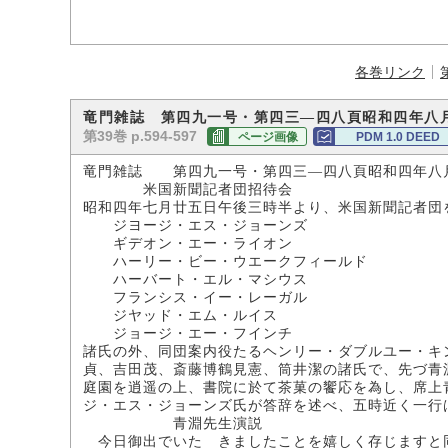
各巻リンク
竜門雑誌 第四九一号・第四三―四八頁昭和四年八
第39巻 p.594-597
ページ画像
PDM 1.0 DEED
竜門雑誌 第四九一号・第四三―四八頁昭和四年八
米国新聞記者団招待会
昭和四年七月廿五日午後三時半より、米国新聞記者団
ジヨージ・エス・ジョーンズ
ギデオン・エー・ライオン
ハーリー・ビー・ウエークフィールド
ハーバート・エル・マシウス
フランシス・イー・レーガル
ジヤッド・エム・ルイス
ジョージ・エー・フインチ
諸氏の外、同団案内役たるヘンリー・ダブルユー・キ
貞、吉田茂、斎藤博鶴見憲、筒井潔の諸氏で、先づ青
庭園を逍遥の上、書院に於て茶菓の饗応を為し、席上
ジ・エス・ジョーンズ氏が答辞を述べ、五時近く一行
青淵先生演説
今日御出でいたゞきましたことを嬉しく存じますと