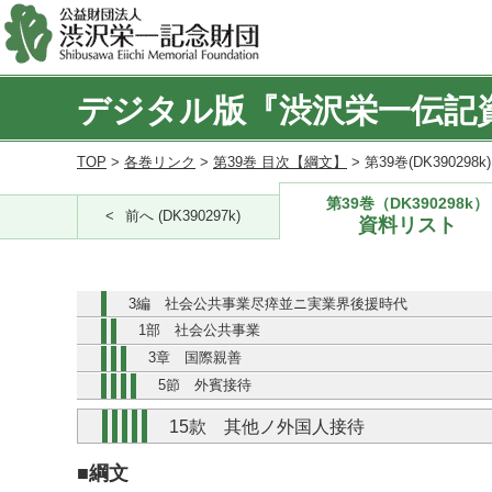
デジタル版『渋沢栄一伝記
TOP
>
各巻リンク
>
第39巻 目次【綱文】
> 第39巻(DK390298
第39巻（DK390298k）
前へ (DK390297k)
資料リスト
3編 社会公共事業尽瘁並ニ実業界後援時代
1部 社会公共事業
3章 国際親善
5節 外賓接待
15款 其他ノ外国人接待
■綱文