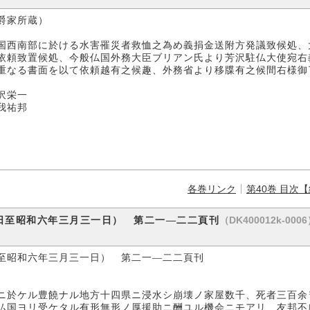
家所蔵）
国西南部に於ける水害罹災者救恤之為め義捐金送附方発議致候処、
依頼致置候処、今般仏国外務大臣ブリアン氏より芳沢駐仏大使宛右
重なる書面を以て依頼越有之候趣、外務省より移牒有之候間右様御
栄一
祐邦
各巻リンク
第40巻 目次
（DK400012k-000
日至昭和六年三月三一日） 第二一―二二頁刊
至昭和六年三月三一日） 第二一―二二頁刊
ニ於ケル豊饒ナル地方十四県ニ浸水シ崩壊ノ家屋数千、死者三百余
仏国ヨリ受ケタル有形無形ノ厚援助ニ酬ユル機会ニモアリ、友邦不