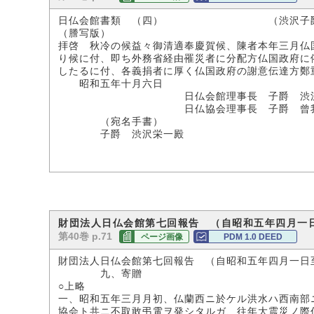
日仏会館書類 （四） （渋沢子爵
（謄写版）
拝啓 秋冷の候益々御清適奉慶賀候、陳者本年三月仏
り候に付、即ち外務省経由罹災者に分配方仏国政府に
したるに付、各義捐者に厚く仏国政府の謝意伝達方鄭
昭和五年十月六日
日仏会館理事長 子爵 渋沢
日仏協会理事長 子爵 曾我
（宛名手書）
子爵 渋沢栄一殿
財団法人日仏会館第七回報告 （自昭和五年四月一
第40巻 p.71
ページ画像
PDM 1.0 DEED
財団法人日仏会館第七回報告 （自昭和五年四月一日
九、寄贈
○上略
一、昭和五年三月月初、仏蘭西ニ於ケル洪水ハ西南部
協会ト共ニ不取敢弔電ヲ発シタルガ、往年大震災ノ際