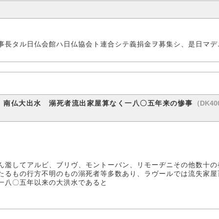
事長タル日仏会館ハ日仏協会ト連合シテ義捐金ヲ募集シ、是日マデ
（DK400
 南仏大出水 溺死者流出家屋算なく一八〇五年来の惨事
ん濫してアルビ、ブリヴ、モントーバン、リモーヂニその他数十の
たるもの行方不明のもの溺死者等多数あり、ラヴールでは流失家屋
一八〇五年以来の大洪水であると