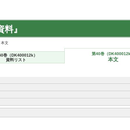
資料』
) 本文
第40巻（DK400012
40巻（DK400012k）
本文
資料リスト