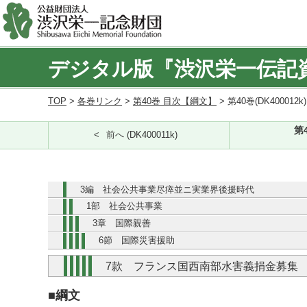
デジタル版『渋沢栄一伝記
TOP
>
各巻リンク
>
第40巻 目次【綱文】
> 第40巻(DK400012k
第
前へ (DK400011k)
3編 社会公共事業尽瘁並ニ実業界後援時代
1部 社会公共事業
3章 国際親善
6節 国際災害援助
7款 フランス国西南部水害義捐金募集
■綱文