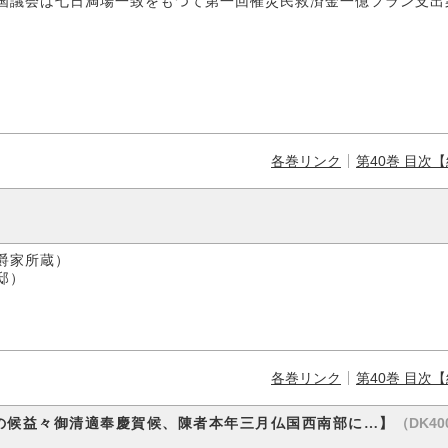
国議会は七日満場一致をもつて第一回罹災民救済金一億フラン支出
各巻リンク
第40巻 目次
家所蔵）
邸）
各巻リンク
第40巻 目次
（DK400
の候益々御清適奉慶賀候、陳者本年三月仏国西南部に…】