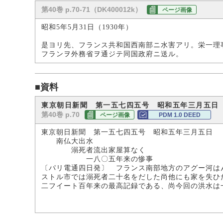
第40巻 p.70-71（DK400012k）
ページ画像
昭和5年5月31日（1930年）
是ヨリ先、フランス共和国西南部ニ水害アリ。栄一理
フランヲ外務省ヲ通ジテ同国政府ニ送ル。
■資料
東京朝日新聞 第一五七四五号 昭和五年三月五日
第40巻 p.70
ページ画像
PDM 1.0 DEED
東京朝日新聞 第一五七四五号 昭和五年三月五日
南仏大出水
溺死者流出家屋算なく
一八〇五年来の惨事
〔パリ電通四日発〕 フランス南部地方のアグー河は
ストル市では溺死者二十名をだした尚他にも家を失ひ
二フイート百年来の最高記録である、尚今回の洪水は