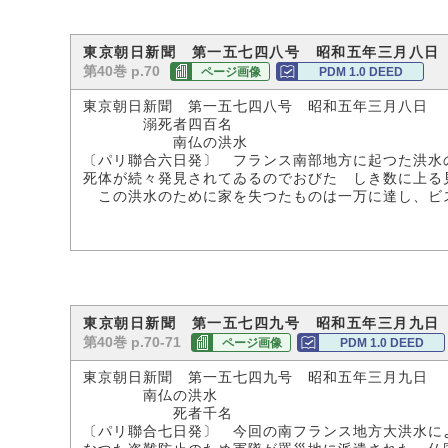
東京朝日新聞 第一五七四八号 昭和五年三月八日
第40巻 p.70
ページ画像
PDM 1.0 DEED
東京朝日新聞 第一五七四八号 昭和五年三月八日
溺死者四百名
南仏の洪水
〔パリ聯合六日発〕 フランス南部地方に起つた洪水
死体が続々発見されてゐるのでおびたゞしき数に上る
この洪水のために家を失つたものは一万に達し、ビ
東京朝日新聞 第一五七四九号 昭和五年三月九日
第40巻 p.70-71
ページ画像
PDM 1.0 DEED
東京朝日新聞 第一五七四九号 昭和五年三月九日
南仏の洪水
死者千名
〔パリ聯合七日発〕 今回の南フランス地方大洪水に