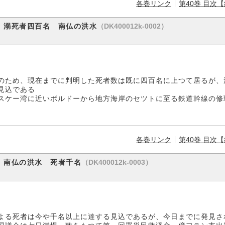
各巻リンク
第40巻 目次
（DK400012k-0002）
 溺死者四百名 南仏の洪水
のため、現在までに判明した死者数は既に四百名に上つて居るが、
見込である
スケー湾に近いボルドーから地方海岸のセツトに至る鉄道幹線の修
各巻リンク
第40巻 目次
（DK400012k-0003）
 南仏の洪水 死者千名
よる死者は今や千名以上に達する見込であるが、今日までに発見さ