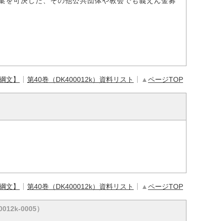
案を可決した、その他公共団体や教会でも義えん金募
【綱文】
第40巻（DK400012k）資料リスト
▲
ページTOP
【綱文】
第40巻（DK400012k）資料リスト
▲
ページTOP
012k-0005）