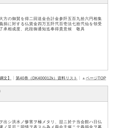
大方の御賛を得二回送金合計金参阡五百九拾六円相集
義捐に対する仏貨金四万五阡弐百壱法七拾弐仙を領受
了承相成度、此段御通知迄奉得貴意候 敬具
【綱文】
第40巻（DK400012k）資料リスト
▲
ページTOP
6）
ヲ出シ洪水ノ惨害ヲ極メタリ、玆ニ於テ当会館ハ日仏
慮ノ災厄ニ同情ヲ表スル為メ両会主催ニテ義捐金ヲ募