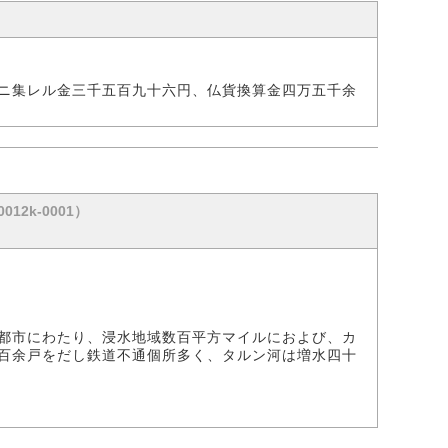
ニ集レル金三千五百九十六円、仏貨換算金四万五千余
012k-0001）
都市にわたり、浸水地域数百平方マイルにおよび、カ
百余戸をだし鉄道不通個所多く、タルン河は増水四十