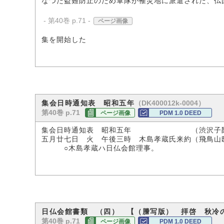
なつた盗難防止のため軍隊が罹災地に派遣された、仏
- 第40巻 p.71 -
ページ画像
集を開始した
（DK400012k-0004）
集会日時通知表 昭和五年
第40巻 p.71
ページ画像
PDM 1.0 DEED
集会日時通知表 昭和五年 （渋沢子爵
五月廿七日 火 午後三時 木島孝蔵氏来約（飛鳥山
○木島孝蔵ハ日仏会館理事。
日仏会館書類 （四） 【（謄写版） 拝啓 秋冷
第40巻 p.71
ページ画像
PDM 1.0 DEED