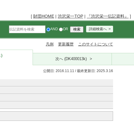
[
財団HOME
|
渋沢栄一TOP
|
『渋沢栄一伝記資料』
]
AND
OR
詳細検索へ
凡例
更新履歴
このサイトについて
k）
次へ (DK400013k)
公開日: 2016.11.11 / 最終更新日: 2025.3.16