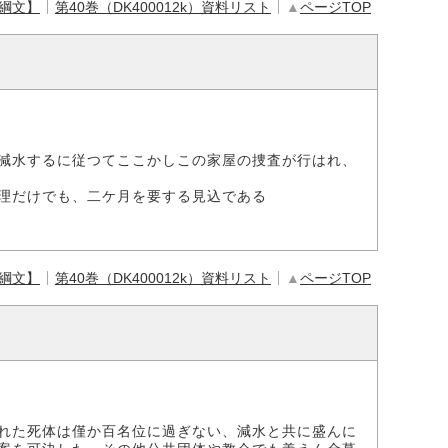
【綱文】
第40巻（DK400012k）資料リスト
▲
ページTOP
減水するに従つてここかしこの家屋の捜査が行はれ、
理だけでも、二ケ月を要する見込である
【綱文】
第40巻（DK400012k）資料リスト
▲
ページTOP
れた死体は僅か百名位に過ぎない、減水と共に盛んに