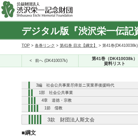
デジタル版『渋沢栄一伝記
TOP
>
各巻リンク
>
第41巻 目次【綱文】
> 第41巻(DK410038k
第41巻（DK410038k）
前へ (DK410037k)
資料リスト
3編 社会公共事業尽瘁並ニ実業界後援時代
1部 社会公共事業
4章 道徳・宗教
1節 儒教
3款 財団法人斯文会
■綱文