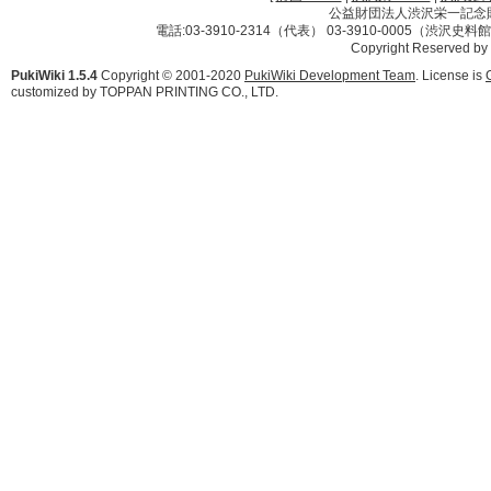
公益財団法人渋沢栄一記念財団 
電話:03-3910-2314（代表） 03-3910-0005（渋沢史
Copyright Reserved by
PukiWiki 1.5.4
Copyright © 2001-2020
PukiWiki Development Team
. License is
customized by TOPPAN PRINTING CO., LTD.