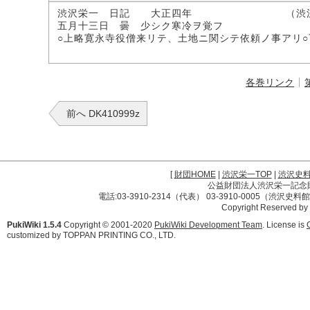
渋沢栄一 日記 大正四年 （渋沢子
五月十三日 曇 少シク寒冷ヲ覚フ
○上略寛永寺役僧来リテ、土地ニ関シテ依頼ノ事アリ○
各巻リンク
前へ DK410999z
[
財団HOME
|
渋沢栄一TOP
|
渋沢史
公益財団法人渋沢栄一記念財団 
電話:03-3910-2314（代表） 03-3910-0005（渋沢史
Copyright Reserved by
PukiWiki 1.5.4
Copyright © 2001-2020
PukiWiki Development Team
. License is
customized by TOPPAN PRINTING CO., LTD.