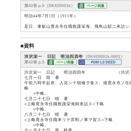
第42巻 p.5（DK420001k）
ページ画像
明治44年7月1日（1911年）
是日、東叡山寛永寺住職救護栄海、飛鳥山邸ニ来訪シ
■資料
（DK420001k-0001）
渋沢栄一 日記 明治四四年
第42巻 p.5
ページ画像
PDM 1.0 DEED
渋沢栄一 日記 明治四四年 （渋沢子
七月一日 雨 暑
午前六時半起床、入浴シテ朝飧ヲ食ス、後寛永寺ノ住
略
○中略。
七月二十七日 晴 暑
○上略寛永寺住職救護栄海師来話ス○下略
○中略。
八月二十七日 晴 暑
○上略寛永寺住職来リテ昇勲ノ事ヲ賀ス○下略
○中略。
十一月十七日 曇 軽寒