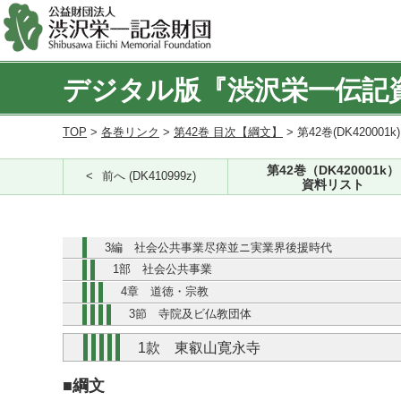
デジタル版『渋沢栄一伝記
TOP
>
各巻リンク
>
第42巻 目次【綱文】
> 第42巻(DK420001k
第42巻（DK420001k）
前へ (DK410999z)
資料リスト
3編 社会公共事業尽瘁並ニ実業界後援時代
1部 社会公共事業
4章 道徳・宗教
3節 寺院及ビ仏教団体
1款 東叡山寛永寺
■綱文