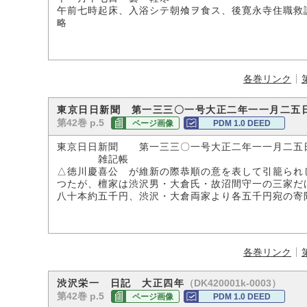
午前七時起床、入浴シテ朝飧ヲ食ス、後寛永寺住職救
略
各巻リンク
東京日日新聞 第一三三〇一号大正二年一一月二五
第42巻 p.5
ページ画像
PDM 1.0 DEED
東京日日新聞 第一三三〇一号大正二年一一月二五
雑記帳
△徳川慶喜公 が維新の際恭順の意を表して引籠られ
つたが、檀家は渋沢男・大倉氏・故沼間守一の三家だ
八十本約五千円、渋沢・大倉両家より各五千円宛の寄
各巻リンク
（DK420001k-0003）
渋沢栄一 日記 大正四年
第42巻 p.5
ページ画像
PDM 1.0 DEED