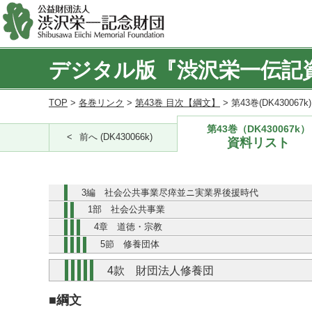
デジタル版『渋沢栄一伝記
TOP
>
各巻リンク
>
第43巻 目次【綱文】
> 第43巻(DK430067
第43巻（DK430067k）
前へ (DK430066k)
資料リスト
3編 社会公共事業尽瘁並ニ実業界後援時代
1部 社会公共事業
4章 道徳・宗教
5節 修養団体
4款 財団法人修養団
■綱文