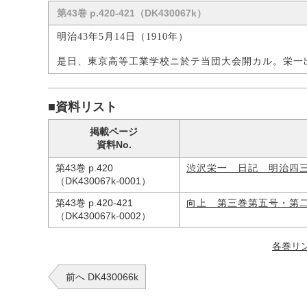
第43巻 p.420-421（DK430067k）
明治43年5月14日（1910年）
是日、東京高等工業学校ニ於テ当団大会開カル。栄一
■資料リスト
掲載ページ
資料No.
第43巻 p.420
渋沢栄一 日記 明治四
（DK430067k-0001）
第43巻 p.420-421
向上 第三巻第五号・第
（DK430067k-0002）
各巻リ
前へ DK430066k