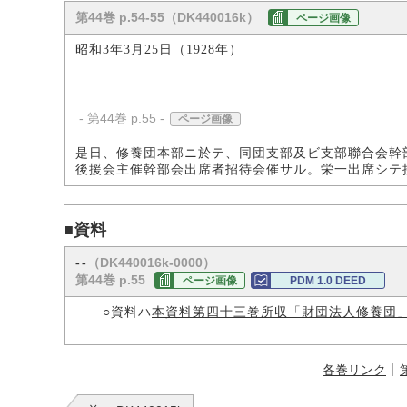
第44巻 p.54-55（DK440016k）
ページ画像
昭和3年3月25日（1928年）
- 第44巻 p.55 -
ページ画像
是日、修養団本部ニ於テ、同団支部及ビ支部聯合会幹
後援会主催幹部会出席者招待会催サル。栄一出席シテ
■資料
（DK440016k-0000）
--
第44巻 p.55
ページ画像
PDM 1.0 DEED
○資料ハ
本資料第四十三巻所収「財団法人修養団
各巻リンク