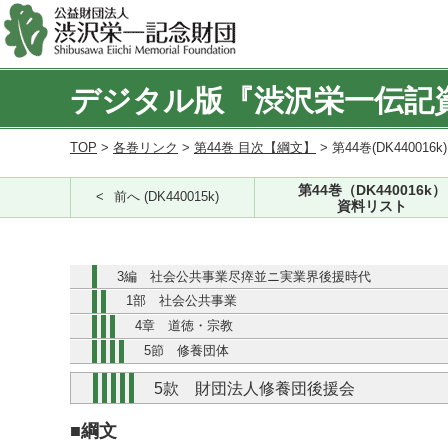
デジタル版『渋沢栄一伝記
TOP
>
各巻リンク
>
第44巻 目次【綱文】
> 第44巻(DK440016k
第44巻（DK440016k）
前へ (DK440015k)
資料リスト
3編 社会公共事業尽瘁並ニ実業界後援時代
1部 社会公共事業
4章 道徳・宗教
5節 修養団体
5款 財団法人修養団後援会
■綱文