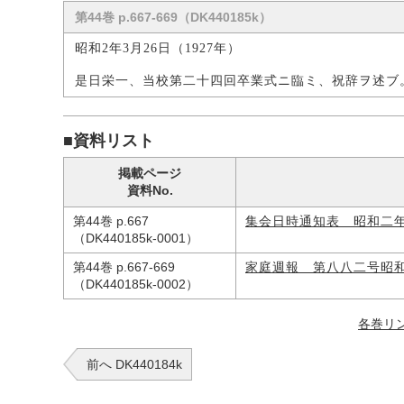
第44巻 p.667-669（DK440185k）
昭和2年3月26日（1927年）
是日栄一、当校第二十四回卒業式ニ臨ミ、祝辞ヲ述ブ
■資料リスト
掲載ページ
資料No.
第44巻 p.667
集会日時通知表 昭和二
（DK440185k-0001）
第44巻 p.667-669
家庭週報 第八八二号昭
（DK440185k-0002）
各巻リ
前へ DK440184k