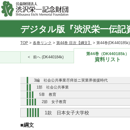
デジタル版『渋沢栄一伝記
TOP
>
各巻リンク
>
第44巻 目次【綱文】
> 第44巻(DK440185
第44巻（DK440185k）
前へ (DK440184k)
資料リスト
3編 社会公共事業尽瘁並ニ実業界後援時代
1部 社会公共事業
5章 教育
2節 女子教育
1款 日本女子大学校
■綱文