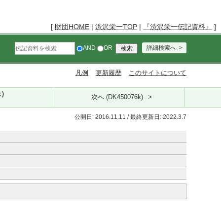
[
財団HOME
|
渋沢栄一TOP
|
『渋沢栄一伝記資料』
]
AND
OR
詳細検索へ
凡例
更新履歴
このサイトについて
k）
次へ (DK450076k)
公開日: 2016.11.11 / 最終更新日: 2022.3.7