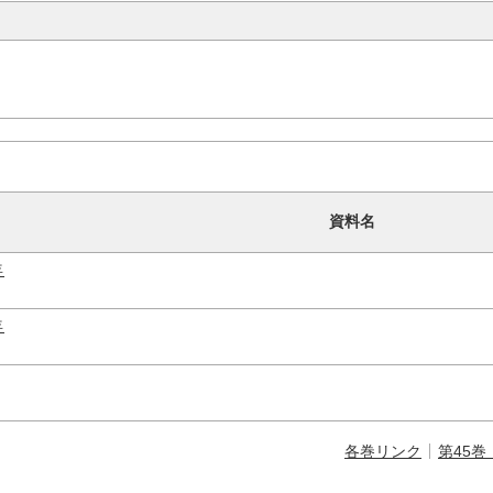
資料名
年
年
各巻リンク
第45巻