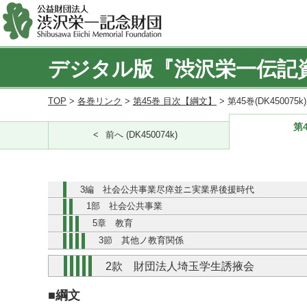
デジタル版『渋沢栄一伝記
TOP
>
各巻リンク
>
第45巻 目次【綱文】
> 第45巻(DK450075
第4
前へ (DK450074k)
3編 社会公共事業尽瘁並ニ実業界後援時代
1部 社会公共事業
5章 教育
3節 其他ノ教育関係
2款 財団法人埼玉学生誘掖会
■綱文