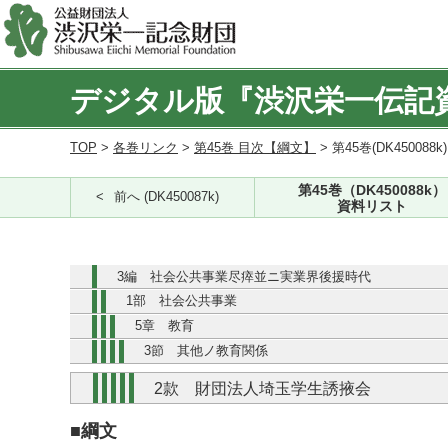
デジタル版『渋沢栄一伝記
TOP
>
各巻リンク
>
第45巻 目次【綱文】
> 第45巻(DK450088k
第45巻（DK450088k）
前へ (DK450087k)
資料リスト
3編 社会公共事業尽瘁並ニ実業界後援時代
1部 社会公共事業
5章 教育
3節 其他ノ教育関係
2款 財団法人埼玉学生誘掖会
■綱文