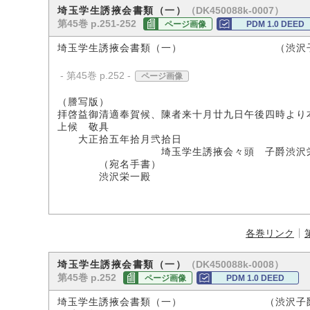
（DK450088k-0007）
埼玉学生誘掖会書類（一）
第45巻 p.251-252
ページ画像
PDM 1.0 DEED
埼玉学生誘掖会書類（一） （渋沢子
- 第45巻 p.252 -
ページ画像
（謄写版）
拝啓益御清適奉賀候、陳者来十月廿九日午後四時より
上候 敬具
大正拾五年拾月弐拾日
埼玉学生誘掖会々頭 子爵渋沢
（宛名手書）
渋沢栄一殿
各巻リンク
（DK450088k-0008）
埼玉学生誘掖会書類（一）
第45巻 p.252
ページ画像
PDM 1.0 DEED
埼玉学生誘掖会書類（一） （渋沢子爵