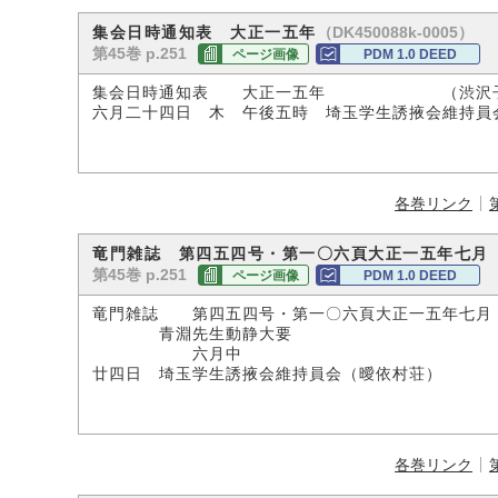
（DK450088k-0005）
集会日時通知表 大正一五年
第45巻 p.251
ページ画像
PDM 1.0 DEED
集会日時通知表 大正一五年 （渋沢子
六月二十四日 木 午後五時 埼玉学生誘掖会維持員
各巻リンク
竜門雑誌 第四五四号・第一〇六頁大正一五年七月
第45巻 p.251
ページ画像
PDM 1.0 DEED
竜門雑誌 第四五四号・第一〇六頁大正一五年七月
青淵先生動静大要
六月中
廿四日 埼玉学生誘掖会維持員会（曖依村荘）
各巻リンク