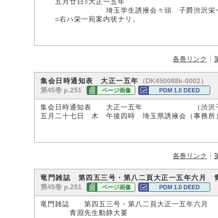
五月廿日○大正一五年
埼玉学生誘掖会々頭 子爵渋沢栄
○右ハ栄一宛案内状ナリ。
各巻リンク
（DK450088k-0002）
集会日時通知表 大正一五年
第45巻 p.251
ページ画像
PDM 1.0 DEED
集会日時通知表 大正一五年 （渋沢子
五月二十七日 木 午後四時 埼玉県誘掖会（事務所
各巻リンク
竜門雑誌 第四五三号・第八二頁大正一五年六月 
第45巻 p.251
ページ画像
PDM 1.0 DEED
竜門雑誌 第四五三号・第八二頁大正一五年六月
青淵先生動静大要