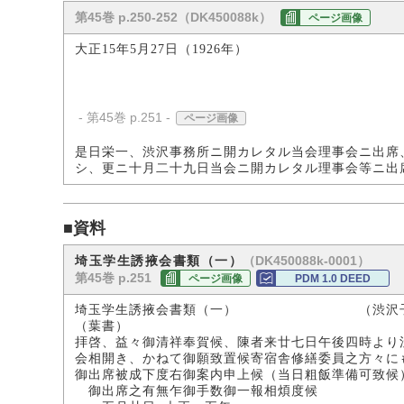
第45巻 p.250-252（DK450088k）
ページ画像
大正15年5月27日（1926年）
- 第45巻 p.251 -
ページ画像
是日栄一、渋沢事務所ニ開カレタル当会理事会ニ出席
シ、更ニ十月二十九日当会ニ開カレタル理事会等ニ出
■資料
（DK450088k-0001）
埼玉学生誘掖会書類（一）
第45巻 p.251
ページ画像
PDM 1.0 DEED
埼玉学生誘掖会書類（一） （渋沢子
（葉書）
拝啓、益々御清祥奉賀候、陳者来廿七日午後四時より
会相開き、かねて御願致置候寄宿舎修繕委員之方々に
御出席被成下度右御案内申上候（当日粗飯準備可致候
御出席之有無乍御手数御一報相煩度候