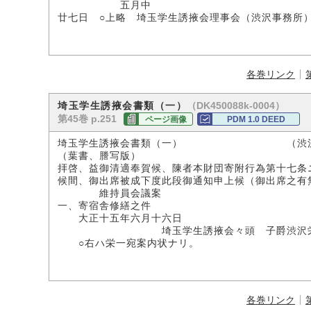
五月中
廿七日 ○上略 埼玉学生誘掖会理事会（渋沢事務所
各巻リンク
（DK450088k-0004）
埼玉学生誘掖会書類（一）
第45巻 p.251
ページ画像
PDM 1.0 DEED
埼玉学生誘掖会書類（一） （渋沢子
（葉書、謄写版）
拝啓、益御清適奉賀候、陳者本財団寄附行為第十七条
候間、御出席被成下度此段御通知申上候（御出席之有
維持員会議案
一、寄宿舎修繕之件
大正十五年六月十六日
埼玉学生誘掖会々頭 子爵渋沢
○右ハ栄一宛案内状ナリ。
各巻リンク