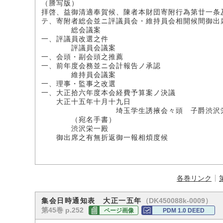
（謄写版）
拝啓、益御清適奉賀候、陳者本財団寄附行為第廿一条
テ、寄附者総会並ニ評議員会・維持員会相開候間御出
総会議案
一、評議員改選之件
評議員会議案
一、会頭・副会頭之推薦
一、前年度会務並ニ会計報告ノ承認
維持員会議案
一、理事・監事之改選
一、大正拾六年度本会経費予算案ノ決議
大正十五年十月十九日
埼玉学生誘掖会々頭 子爵渋沢
（宛名手書）
渋沢栄一殿
御出席之有無折返御一報相煩度候
各巻リンク
（DK450088k-0009）
集会日時通知表 大正一五年
第45巻 p.252
ページ画像
PDM 1.0 DEED