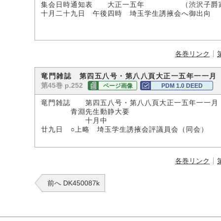
集会日時通知表 大正一五年 （渋沢子爵
十月二十九日 午後四時 埼玉学生誘掖会へ御出向
各巻リンク
竜門雑誌 第四五八号・第八八頁大正一五年一一月
第45巻 p.252
ページ画像
PDM 1.0 DEED
竜門雑誌 第四五八号・第八八頁大正一五年一一月
青淵先生動静大要
十月中
廿九日 ○上略 埼玉学生誘掖会評議員会（同会）
各巻リンク
前へ DK450087k