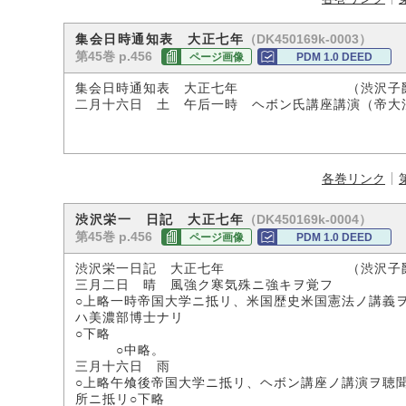
（DK450169k-0003）
集会日時通知表 大正七年
第45巻 p.456
ページ画像
PDM 1.0 DEED
集会日時通知表 大正七年 （渋沢子爵
二月十六日 土 午后一時 ヘボン氏講座講演（帝大
各巻リンク
（DK450169k-0004）
渋沢栄一 日記 大正七年
第45巻 p.456
ページ画像
PDM 1.0 DEED
渋沢栄一日記 大正七年 （渋沢子爵
三月二日 晴 風強ク寒気殊ニ強キヲ覚フ
○上略一時帝国大学ニ抵リ、米国歴史米国憲法ノ講義
ハ美濃部博士ナリ
○下略
○中略。
三月十六日 雨
○上略午飧後帝国大学ニ抵リ、ヘボン講座ノ講演ヲ聴
所ニ抵リ○下略