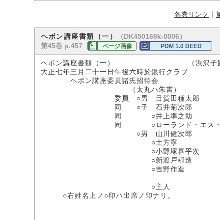
各巻リンク
（DK450169k-0006）
ヘボン講座書類（一）
第45巻 p.457
ページ画像
PDM 1.0 DEED
ヘボン講座書類（一） （渋沢子爵
大正七年三月二十一日午後六時於銀行クラブ
ヘボン講座委員諸氏招待会
（太丸ハ朱書）
委員 ○男 目賀田種太郎
同 ○子 石井菊次郎
同 ○井上準之助
同 ○ローランド・エス・モ
○男 山川健次郎
○土方寧
○小野塚喜平次
○新渡戸稲造
○吉野作造
○主人
○右姓名上ノ○印ハ出席ノ印ナリ。