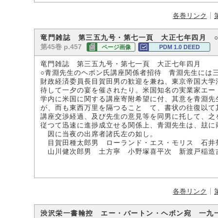
各巻リンク
竜門雑誌 第三五九号・第七一頁 大正七年四月 
第45巻 p.457
ページ画像
PDM 1.0 DEED
竜門雑誌 第三五九号・第七一頁 大正七年四月
○青淵先生のヘボン氏講座関係者招待 青淵先生には
財政経済委員長目賀田男の歓迎を兼ね、東京帝国大学
待して一夕の宴を催されたり。米国知名の実業家エー
学内に米国に関する講座寄附希望に付、其意を青淵先
が、而も東西万里を隔つることゝて、書状の往復以て
講座交渉経過、及び先生の意見等を同男に托して、之
従つて迅速に進捗成立せる関係上、青淵先生は、玆に
因に当夜の出席者諸氏左の如し。
目賀田種太郎男 ローランド・エス・モリス 石井
山川健次郎男 土方寧 小野塚喜平次 新渡戸稲造
各巻リンク
渋沢栄一書翰控 エー・バートン・ヘボン宛 一九