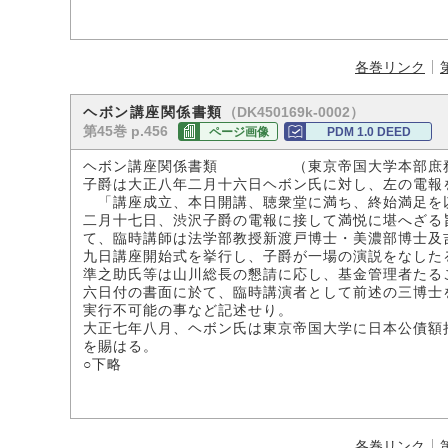
各巻リンク
（DK450169k-0002）
ヘボン講座関係書類
第45巻 p.456
ページ画像
PDM 1.0 DEED
ヘボン講座関係書類 （東京帝国大学本部庶
子爵は大正八年二月十六日ヘボン氏に対し、左の電報
「講座成立、本日開講、聴衆堂に満ち、終始満足を
二月十七日、渋沢子爵の電報に接して満悦に堪へざる
て、臨時講師は法学部教授新渡戸博士・美濃部博士及
九日講座開始式を挙行し、子爵が一場の演説をなした
準之助氏等は山川総長の懇請に応し、基金管理者たる
六日付の書面に於て、臨時講演者として前述の三博士
実行不可能の事など記述せり。
大正七年八月、ヘボン氏は東京帝国大学に日本公債額
を賜はる。
○下略
各巻リンク