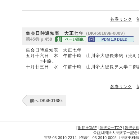
各巻リンク
（DK450169k-0009）
集会日時通知表 大正七年
第45巻 p.458
ページ画像
PDM 1.0 DEED
集会日時通知表 大正七年
五月十六日 木 午前十時 山川帝大総長来約（兜町
○中略。
十月廿三日 水 午前十時 山川帝大総長ヲ大学ニ御
各巻リンク
前へ DK450168k
[
財団HOME
|
渋沢栄一TOP
|
渋沢史
公益財団法人渋沢栄一記念財団 
電話:03-3910-2314（代表） 03-3910-0005（渋沢史