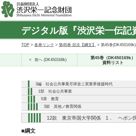
デジタル版『渋沢栄一伝記
TOP
>
各巻リンク
>
第45巻 目次【綱文】
> 第45巻(DK450169k
第45巻（DK450169k）
前へ (DK450168k)
資料リスト
3編 社会公共事業尽瘁並ニ実業界後援時代
1部 社会公共事業
5章 教育
3節 其他ノ教育関係
12款 東京帝国大学関係 1． ヘボン
■綱文