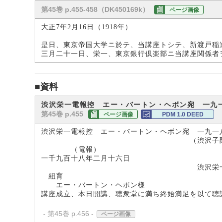
第45巻 p.455-458（DK450169k）
ページ画像
大正7年2月16日（1918年）
是日、東京帝国大学ニ於テ、当講座トシテ、新渡戸稲
三月二十一日、栄一、東京銀行倶楽部ニ当講座関係者
■資料
渋沢栄一電報控 エー・バートン・ヘボン宛 一九
第45巻 p.455
ページ画像
PDM 1.0 DEED
渋沢栄一電報控 エー・バートン・ヘボン宛 一九一
（渋沢子爵家所
（電報）
一千九百十八年二月十六日
渋沢栄
紐育
エー・バートン・ヘボン様
講座成立、本日開講、聴衆堂に満ち終始満足を以て聴
- 第45巻 p.456 -
ページ画像