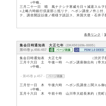
○中略。
三月二十一日 晴 風ナクシテ寒威モ日々減退スルヲ
○上略六時銀行倶楽部ニ抵リテ、ヘボン講坐ノ件ニ付
テ、講坐開設以後ノ模様ヲ談話ス、米国大使・石井子
各巻リンク
（DK450169k-0005）
集会日時通知表 大正七年
第45巻 p.456-457
ページ画像
PDM 1.0 DEED
集会日時通知表 大正七年 （渋沢子爵
三月十六日 土 午後一時 ヘボン講座御出向（帝大
○中略。
- 第45巻 p.457 -
ページ画像
三月廿一日 木 午後六時 ヘボン氏講坐ニ関スル御
○中略。
五月十六日 木 午前十時 山川帝大総長来約（兜町