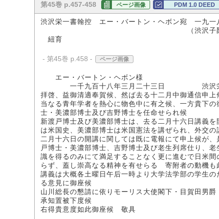
第45巻 p.457-458
ページ画像
PDM 1.0 DEED
渋沢栄一書翰控 エー・バートン・ヘボン宛 一九一
（渋沢子爵家所
紐育
- 第45巻 p.458 -
ページ画像
エー・バートン・ヘボン様
一千九百十八年三月二十三日 渋沢
拝啓、益御清適奉賀候、然ば去る十二月中御通信申上
当なる青年学者を熱心に物色中に有之候、一方貴下の
士・美濃部博士及び吉野博士を任命せられ候
新渡戸博士及び美濃部博士は、去る二月十六日講義を
は米国史、美濃部博士は米国憲法を講ぜられ、外交の
二月十六日の開講に関しては既に電報にて申上候が、
戸博士・美濃部博士、吉野博士及び老生列席仕り、老
識を得るのみにて満足することなく更に進むで日米間
らず、蓋し崇高なる精神を有せらるゝ寄附者の動機も
講義は大概各土曜日午后一時より大学法学部の学生の
る意見に御座候
山川総長の懇請に依りモーリス大使閣下・目賀田男爵
承知置被下度候
右得貴意度如此御座候 敬具