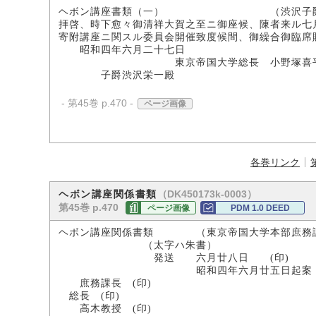
ヘボン講座書類（一） （渋沢子爵
拝啓、時下愈々御清祥大賀之至ニ御座候、陳者来ル七
寄附講座ニ関スル委員会開催致度候間、御繰合御臨席
昭和四年六月二十七日
東京帝国大学総長 小野塚喜
子爵渋沢栄一殿
- 第45巻 p.470 -
ページ画像
各巻リンク
（DK450173k-0003）
ヘボン講座関係書類
第45巻 p.470
ページ画像
PDM 1.0 DEED
ヘボン講座関係書類 （東京帝国大学本部庶務
（太字ハ朱書）
発送 六月廿八日 (印)
昭和四年六月廿五日起案 (印)
庶務課長 (印)
総長 (印)
高木教授 (印)