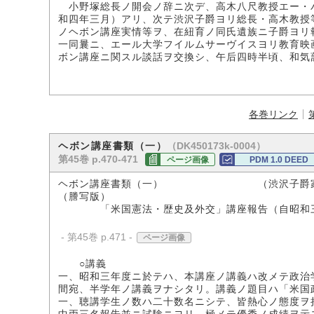
小野塚総長ノ開会ノ辞ニ次デ、高木八尺教授エー・
和四年三月）アリ、次テ渋沢子爵ヨリ総長・高木教授
ノヘボン講座実情等ヲ、在紐育ノ同氏遺族ニ子爵ヨリ
一同曩ニ、エール大学フイルムサーヴイスヨリ教育映
ボン講座ニ関スル談話ヲ交換シ、午后四時半頃、和気
各巻リンク
（DK450173k-0004）
ヘボン講座書類（一）
第45巻 p.470-471
ページ画像
PDM 1.0 DEED
ヘボン講座書類（一） （渋沢子爵家
（謄写版）
「米国憲法・歴史及外交」講座報告（自昭和三
- 第45巻 p.471 -
ページ画像
○講義
一、昭和三年度ニ於テハ、本講座ノ講義ハ改メテ政治
間宛、半学年ノ講義ヲナシタリ。講義ノ題目ハ「米国
一、聴講学生ノ数ハ二十数名ニシテ、皆熱心ノ態度ヲ