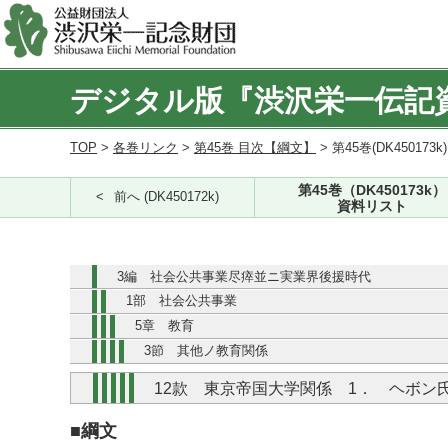
デジタル版『渋沢栄一伝記
TOP
>
各巻リンク
>
第45巻 目次【綱文】
> 第45巻(DK450173k
第45巻（DK450173k）
前へ (DK450172k)
資料リスト
3編 社会公共事業尽瘁並ニ実業界後援時代
1部 社会公共事業
5章 教育
3節 其他ノ教育関係
12款 東京帝国大学関係 1． ヘボン
■綱文