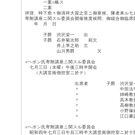
一案○略ス
二案
拝啓、時下愈々御清祥大賀之至ニ御座候、陳者来ル七
寄附講座ニ関スル委員会開催致度候間、御繰合御臨席
年 月 日
総
子爵 渋沢栄一 出
子爵 石井菊次郎 宛欠
井上準之助 欠
山川男爵 欠
○ヘボン氏寄附講座ニ関スル委員会
七月三日（水曜）午後三時半開会
（大講堂南側控室ニ於テ）
出席者 子爵 渋沢栄
〃 中田法学部
〃 姉崎教
〃 高木教
〃 高柳教
〃 小野塚総
〃 江口書記
○ヘボン氏寄附講座ニ関スル委員会
昭和四年七月三日午后三時半大講堂南側控室ニ於テ