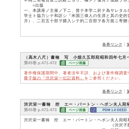
中両三名報告並ニ試験ニヨリ、極メテ優秀ノ成績ヲ示
○出版
一、本講座ノ主催ノ下ニ、曾テ本学ニ於テ為サレタル
学士ト協力シテ和訳シ『米国三偉人の生涯と其の史的
月）、二百五十部ヲ購入シテ約二百部ヲ各方面ニ寄贈
各巻リンク
（高木八尺）書翰 写 小畑久五郎宛昭和四年七月
第45巻 p.471-472
ページ画像
著作権保護期間中、著者没年不詳、および著作権調査
冊子版の『渋沢栄一伝記資料』
をご参照ください。
各巻リンク
渋沢栄一書翰 控 エー・バートン・ヘボン夫人宛
第45巻 p.472-473
ページ画像
PDM 1.0 DEED
渋沢栄一書翰 控 エー・バートン・ヘボン夫人宛昭
（渋沢子爵家所