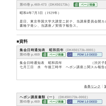
第45巻 p.469-473（DK450173k）
ページ画像
昭和4年7月3日（1929年）
是日、東京帝国大学大講堂ニ於テ、当講座委員会開カ
書翰ヲ発シ、当講座ノ実情ヲ報告ス。
■資料
（DK450173k-0001）
集会日時通知表 昭和四年
第45巻 p.469
ページ画像
PDM 1.0 DEED
集会日時通知表 昭和四年 （渋沢子爵
七月三日 水 午後三時半 ヘボン講座ニ関スル報告
各巻リンク
（DK450173k-0002）
ヘボン講座書類（一）
第45巻 p.469
ページ画像
PDM 1.0 DEED