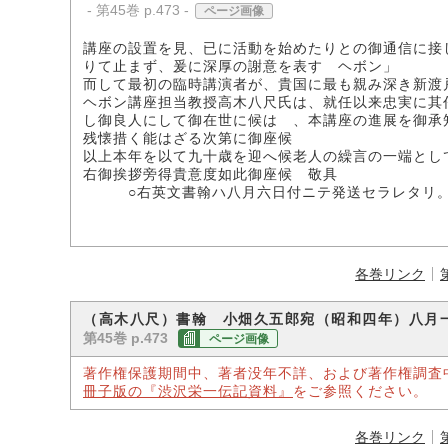
- 第45巻 p.473 -
ページ画像
講座の設置を見、已に活動を始めたりとの御通信に接
りて止まず、爰に深厚の謝意を表す ヘボン」
而して最初の臨時講演者が、貴国に最も親み深き新渡
ヘボン講座担当教授高木八尺氏は、就任以来忠実に其
し御良人にして御在世に候はゞ、本講座の進展を御承
残懐措く能はざる次第に御座候
以上本年を以て九十歳を迎へ候老人の繰言の一端とし
右御挨拶旁得貴意度如此御座候 敬具
○右英文書翰ハ八月六日付ニテ発送セラレタリ
各巻リンク
（高木八尺）書翰 小畑久五郎宛（昭和四年）八月
第45巻 p.473
ページ画像
著作権保護期間中、著者没年不詳、および著作権調査
冊子版の『渋沢栄一伝記資料』
をご参照ください。
各巻リンク