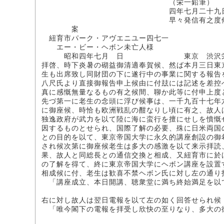
（栄一鉛筆）
四年七月二十九日一
早々発信有之度候
案
紐育市パーク・アヴエニユー四七一
エー・ビー・ヘボン未亡人様
昭和四年七月 日 東京 渋沢
拝啓、時下炎暑の砌益御清適奉賀候、然ば本月三日東
生も出席致し同財団の下に遂行中の事業に関する報告
八尺氏より直接御報告申上候由に付玆には記述を差控
真に感慨無量なるもの有之候間、聊か此等に付申上度
先づ第一に老生の念頭に浮び候事は、一千九百十七年
に御座候、時恰も欧洲戦乱の酣なりし頃に有之、故人
独逸政府が武力を以て陸に海に蛮行を擅にせしを憤慨
因するものとせられ、国際了解の必要、殊に日米両国
との目的を以て、東京帝国大学に永久的講座創設の御
され候次第に御座候老生は多大の感激を以て来示拝読
果、故人と同総長との通信交換と相成、又紐育市に於
の了解を得て、終に東京帝国大学にヘボン講座を設置
相成候に付、老生は歓喜不禁ヘボン氏に対し左の通り
「講座成立、本日開講、聴衆堂に満ち終始満足を以
渋
右に対し故人は翌日電報を以て左の如く回答せられ候
「唯今閣下の電報を拝受し欣快の至りなり、多大の