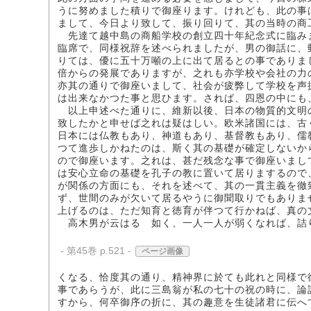
うに努めました積りで御座ります。けれども、此の事
まして、今日より致して、振り回りて、其の当時の商
先達て越中島の商船学校の創立四十年紀念式に臨み
臨席で、同様祝辞を述べられましたが、男の御話に、
りては、優に五十万噸の上に出て居るとの事でありま
倍からの発展でありますが、之れも亦学校や会社の力
亦其の通りで御座いまして、社会が疲弊して学校を声
は出来なかつた事と思ひます。されば、四恩の中にも
以上申述べた通りに、維新以後、日本の物質的文明
致したかと申せば之れは疑はしい。欧米諸国には、古
日本には仏教もあり、神道もあり、基督教もあり、儒
つて進歩しかねたのは、斯く其の基礎が確定しないか
ので御座います。之れは、甚だ残念な事で御座いまし
は安心立命の基礎を孔子の教に置いて居りまするので
が関係の方面にも、それを述べて、其の一貫主義を徹
ず、世間のみが欠いて居るやうに御聞取りでもありま
上げるのは、ただ知育と徳育が伴つて行かねば、真の
高木男が云はるゝ如く、一人一人が弱くなれば、詰
- 第45巻 p.521 -
ページ画像
くなる、恰度其の通り、精神界に於ても此れと同様で
事であらうが、此に三島翁が私の七十の祝の時に、論
すから、何卒御序の折に、其の趣意を生徒諸君に伝へ