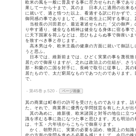
欧米の風を一般に普及する事に尽力せられた事であり
果して一から十まで、其のまゝ日本人に適用の出来る
に就いて、過と悟つた以上、看過する訳に行かずで、
御同感の事でありまして、殊に衛生上に関する事は、
当校長の川田君が、最近著述せられた「父の御声」
り申す通り、健全なる精神は健全なる身体に宿る事で
に天下国家を荷ふなどは、思ひもよらぬ事で御座いま
を致すべき事と存じます。
高木男は今、欧米主義の健康の方面に就いて御話し
うと思ふ。
日本では、維新前までは、ひどく実業の事を蔑視致
居たので御座りますが、之れは政治上の仕組が、さう
那・和蘭の二国を対手に、長崎で取引に従事し、其の
居たもので、太だ窮屈なものであつたのであります。
で、
- 第45巻 p.520 -
ページ画像
其の商業は町奉行の許可を受けたものであります。詰
た。それで、商業界に優秀な学問技芸を有した人が出
其の為めに、維新後、欧米諸国と対等の地位に立つ
識を求むる事に急になつた事と思ひます。尤も明治の
は、十五・六年頃からこちらで御座ります。
かく、朝野共に、実業の必要を認め、物質上の知識
此の方面の学問を進める必要を感じまして、今日の株