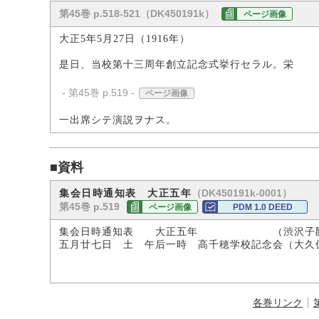
第45巻 p.518-521（DK450191k）
ページ画像
大正5年5月27日（1916年）
是日、当校第十三周年創立記念式挙行セラル。栄
- 第45巻 p.519 -
ページ画像
一出席シテ演説ヲナス。
■資料
（DK450191k-0001）
集会日時通知表 大正五年
第45巻 p.519
ページ画像
PDM 1.0 DEED
集会日時通知表 大正五年 （渋沢子爵
五月廿七日 土 午后一時 高千穂学校記念会（大久
各巻リンク