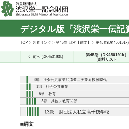
デジタル版『渋沢栄一伝記
TOP
>
各巻リンク
>
第45巻 目次【綱文】
> 第45巻(DK450191k
第45巻（DK450191k）
前へ (DK450190k)
資料リスト
3編 社会公共事業尽瘁並ニ実業界後援時代
1部 社会公共事業
5章 教育
3節 其他ノ教育関係
13款 財団法人私立高千穂学校
■綱文