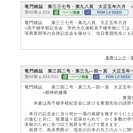
竜門雑誌 第三三七号・第九八頁 大正五年六月 
第45巻 p.519
ページ画像
PDM 1.0 DEED
竜門雑誌 第三三七号・第九八頁 大正五年六月
○高千穂学校記念会 市外大久保町高千穂学校にては
等商業部等の合併記念会を催せり、当日青淵先生にも
各巻リンク
竜門雑誌 第三四二号・第三九―四一頁 大正五年
第45巻 p.519-521
ページ画像
PDM 1.0 DEED
竜門雑誌 第三四二号・第三九―四一頁 大正五年
○精神的健康
青淵先
本篇は高千穂学校紀念会に於ける青淵先生の訓辞
（編者識
本日の記念会に当り何か一場の挨拶を致すやうにと
の進むと共に、校運益々拡張せられて、かく多数の学
本校のために先づ以て祝辞を申上げて置きます。
前席で、高木男爵が、現在の日本の凡ての人々に関