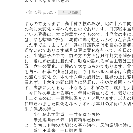
よりて大なる変化を為
- 第45巻 p.525 -
ページ画像
すものであります。高千穂学校のみが、此の十六年間
の為に大変化を与へられたのであります。日露戦争当
といふ著書は、大に注意すべきもので、其序文の中に
は、恰も蟷螂の斧か、馬前に鳴く蛙と云ふやうな言葉
した事でありましたが、其の日露戦争は名誉ある講和
得ないのであります歳月は更に変化を与へて、今日の
た。生徒諸子の中で、前の方の方々は只評判丈を聞か
に、遂に邪は正に勝たず、独逸の誤れる軍国主義は正
五・六年の変化、亦極めて大なるものであります。曾
を与へ、狂暴の独逸は如何。ウヰルヘルム皇帝は和蘭
の齎らす変化で、即ち十六年の歳月は、世界の上に夥
漏れず、十六年の間に順当に発展し、今や幼稚園・小
す。夫故に大なるも、小なるも、相省みて、歳月を大
今日私の申上ぐる事は、年月の貴重なるは、老幼の
申上ぐるのは、一層意味深きことと思ひます。老人の
に申述べました変化を考へますれば年月の如何に大切
朱子偶成の詩に
少年易老学難成 一寸光陰不可軽
未覚池塘春草夢 階前梧葉已秋声
と、如何にも時の大切なる事を誨へ、又陶淵明の詩に
盛年不重来 一日難再晨