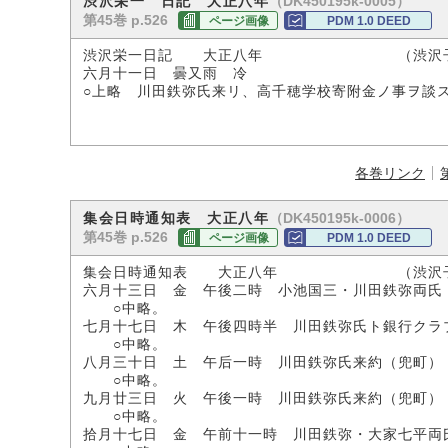
（DK450195k-0005）
渋沢栄一 日記 大正八年
第45巻 p.526
ページ画像
PDM 1.0 DEED
渋沢栄一日記 大正八年 （渋沢子爵
六月十一日 曇又雨 冷
○上略 川田鉄弥氏来リ、高千穂学校寄附金ノ事ヲ談ス
各巻リンク
（DK450195k-0006）
集会日時通知表 大正八年
第45巻 p.526
ページ画像
PDM 1.0 DEED
集会日時通知表 大正八年 （渋沢子
六月十三日 金 午後二時 小池国三・川田鉄弥両氏
○中略。
七月十七日 木 午後四時半 川田鉄弥氏ト銀行クラ
○中略。
八月三十日 土 午后一時 川田鉄弥氏来約（兜町）
○中略。
九月廿三日 火 午後一時 川田鉄弥氏来約（兜町）
○中略。
拾月十七日 金 午前十一時 川田鉄弥・大家七平両