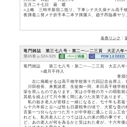
五月二十七日 曇 暖
○上略 三時半新宿ニ抵リ、下車シテ大久保ナル高千
夜揮毫ニ努メテ折手本二本ヲ揮灑ス、趙子昂臨摹ヤリ
各巻リンク
竜門雑誌 第三七八号・第二一―二三頁 大正八年
第45巻 p.524-525
ページ画像
PDM 1.0 DEED
竜門雑誌 第三七八号・第二一―二三頁 大正八年
○歳月不待人
青淵先
左に掲載せるは高千穂学校第十六回記念会席上、青
川田校長、来賓諸君、生徒御一同、本日高千穂学校
栄を荷ふものであります。実は小学校の方々の唱歌前
其処を繰上げて只今漸く間にあつた次第であります。
私の如き老人が皆様と一緒になると、七十年も若返
ら十六年前と云へば恰も日露戦争の頃で、大変な昔の
言葉一つ分らなかつた方々が中学校に通ふと云ふ工合
れども、私共老人にとつてはほんの束の間の事です。
ど、あの老人が何を為るかと笑はれた者が、十六年後