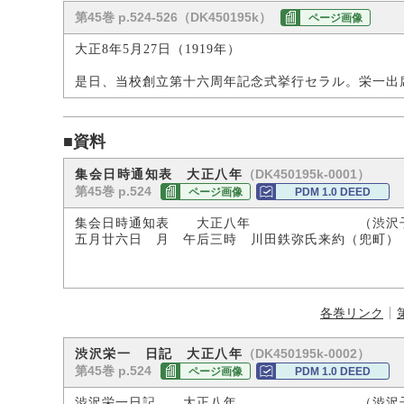
第45巻 p.524-526（DK450195k）
ページ画像
大正8年5月27日（1919年）
是日、当校創立第十六周年記念式挙行セラル。栄一出
■資料
（DK450195k-0001）
集会日時通知表 大正八年
第45巻 p.524
ページ画像
PDM 1.0 DEED
集会日時通知表 大正八年 （渋沢子
五月廿六日 月 午后三時 川田鉄弥氏来約（兜町）
各巻リンク
（DK450195k-0002）
渋沢栄一 日記 大正八年
第45巻 p.524
ページ画像
PDM 1.0 DEED
渋沢栄一日記 大正八年 （渋沢子爵