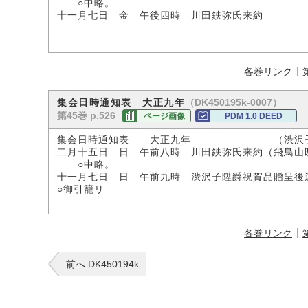
○中略。
十一月七日 金 午後四時 川田鉄弥氏来約
各巻リンク
（DK450195k-0007）
集会日時通知表 大正九年
第45巻 p.526
ページ画像
PDM 1.0 DEED
集会日時通知表 大正九年 （渋沢子
二月十五日 日 午前八時 川田鉄弥氏来約（飛鳥山
○中略。
十一月七日 日 午前九時 渋沢子陞爵祝賀品贈呈後
○御引籠リ
各巻リンク
前へ DK450194k