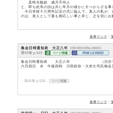
及時当勉励 歳月不待人
と、即ち此等の詩は共に年月の疎かにすべからざる事
今日本校十六周年記念の式に臨んで、老人の私が、
のは、老人として最も相応しい事と存じ、之を切にお
各巻リンク
（DK450195k-0004）
集会日時通知表 大正八年
第45巻 p.525
ページ画像
PDM 1.0 DEED
集会日時通知表 大正八年 （渋沢子
六月四日 水 午後四時 川田鉄弥・大井久司氏御会
- 第45巻 p.526 -
ページ画像
各巻リンク