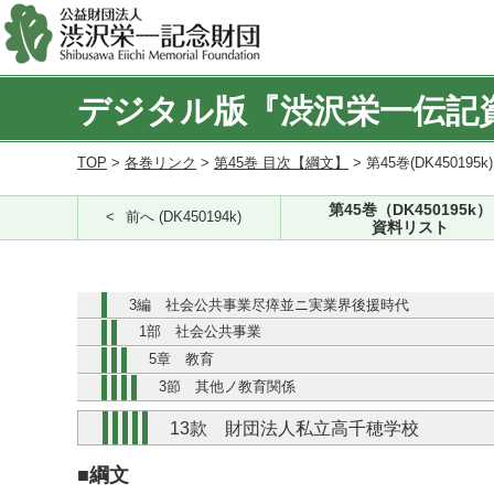
デジタル版『渋沢栄一伝記
TOP
>
各巻リンク
>
第45巻 目次【綱文】
> 第45巻(DK450195k
第45巻（DK450195k）
前へ (DK450194k)
資料リスト
3編 社会公共事業尽瘁並ニ実業界後援時代
1部 社会公共事業
5章 教育
3節 其他ノ教育関係
13款 財団法人私立高千穂学校
■綱文