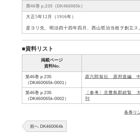
第46巻 p.235（DK460065k）
大正5年12月（1916年）
是ヨリ先、明治四十四年四月、西山哲治当校ヲ創立ス
■資料リスト
掲載ページ
資料No.
第46巻 p.235
原六郎翁伝 原邦造編 
（DK460065k-0001）
第46巻 p.235
〔参考〕北豊島郡総覧 
（DK460065k-0002）
刊
各巻リ
前へ DK460064k