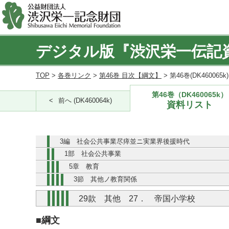
デジタル版『渋沢栄一伝記
TOP
>
各巻リンク
>
第46巻 目次【綱文】
> 第46巻(DK460065
第46巻（DK460065k）
前へ (DK460064k)
資料リスト
3編 社会公共事業尽瘁並ニ実業界後援時代
1部 社会公共事業
5章 教育
3節 其他ノ教育関係
29款 其他 27． 帝国小学校
■綱文