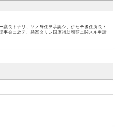
一議長トナリ、ソノ辞任ヲ承認シ、併セテ後任所長ト
理事会ニ於テ、懸案タリシ国庫補助増額ニ関スル申請