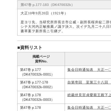
第47巻 p.177-183（DK470032k）
大正10年9月20日（1921年）
是ヨリ先、当研究所所長古市公威・副所長桜井錠二辞
シテ大河内正敏推薦ノ議ヲ決ス。次イデ九月二十八日
書草案ヲ新所長ニ引継グ。
■資料リスト
掲載ページ
資料No.
第47巻 p.177
集会日時通知表 大正一
（DK470032k-0001）
第47巻 p.177-178
自第壱回 至第三十八回
（DK470032k-0002）
第47巻 p.178
総裁伏見宮貞愛親王殿下
（DK470032k-0003）
第47巻 p.178
集会日時通知表 大正一