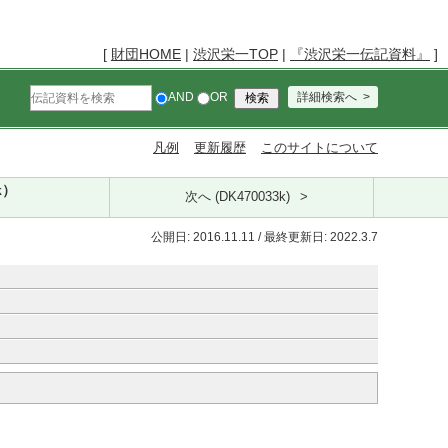
[
財団HOME
|
渋沢栄一TOP
|
『渋沢栄一伝記資料』
]
AND
OR
詳細検索へ
凡例
更新履歴
このサイトについて
k）
次へ (DK470033k)
公開日: 2016.11.11 / 最終更新日: 2022.3.7