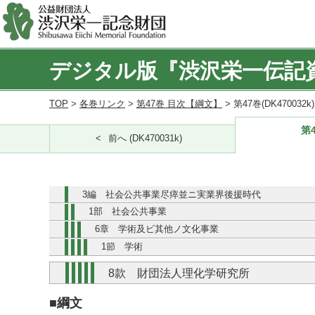
デジタル版『渋沢栄一伝記
TOP
>
各巻リンク
>
第47巻 目次【綱文】
> 第47巻(DK470032
第4
前へ (DK470031k)
3編 社会公共事業尽瘁並ニ実業界後援時代
1部 社会公共事業
6章 学術及ビ其他ノ文化事業
1節 学術
8款 財団法人理化学研究所
■綱文