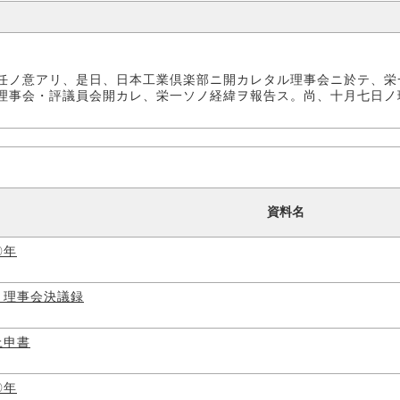
任ノ意アリ、是日、日本工業倶楽部ニ開カレタル理事会ニ於テ、栄
理事会・評議員会開カレ、栄一ソノ経緯ヲ報告ス。尚、十月七日ノ
資料名
〇年
 理事会決議録
上申書
〇年