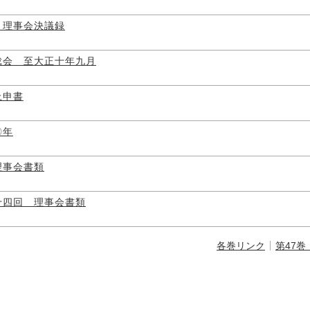
 理事会決議録
総会 至大正十年九月
上申書
〇年
理事会書類
十四回 理事会書類
各巻リンク
第47巻