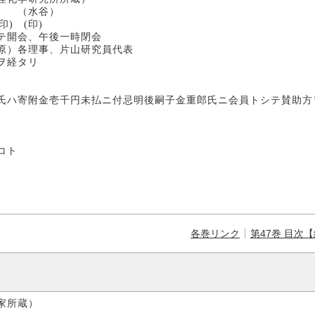
谷）
 (印)
テ開会、午後一時閉会
原）各理事、片山研究員代表
ヲ経タリ
氏ハ寄附金壱千円未払ニ付忌明後嗣子金重郎氏ニ会員トシテ賛助方
コト
各巻リンク
第47巻 目次
家所蔵）