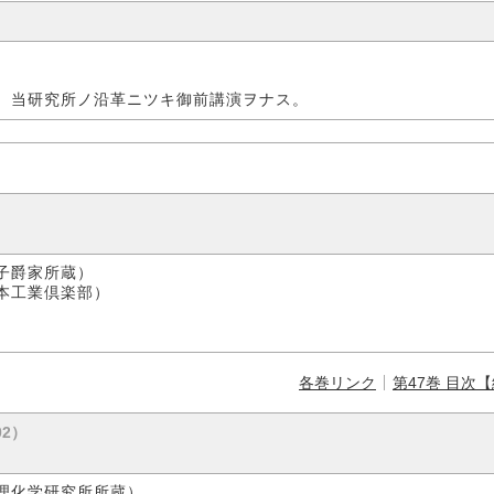
、当研究所ノ沿革ニツキ御前講演ヲナス。
爵家所蔵）
本工業倶楽部）
各巻リンク
第47巻 目次
02）
理化学研究所所蔵）