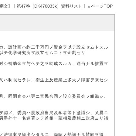
【綱文】
第47巻（DK470033k）資料リスト
▲
ページTOP
カ、該計画ハ約二千万円ノ資金ヲ以テ設立セムトスル
以テ化学研究所ヲ設立セムコトヲ企劃セリ
対シ補助金ヲ与ヘテ之ヲ助成スルカ、適当ナル措置ヲ
又ハ制限セラレ、衛生上及産業上多大ノ障害ヲ来セシ
月、同調査会ハ更ニ官民合同ノ設立委員会ヲ組織シ、
ヲ認メ、委員ハ屡政府当局及学者等ト凝議シ、又曩ニ
男爵外十一名連署シテ首相・蔵相及農相ニ政府ヨリ補
ノ法律案ヲ提出シタルニ、両院ノ熱誠ナル賛同ヲ得、