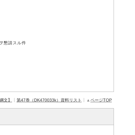
ヲ懇請スル件
【綱文】
第47巻（DK470033k）資料リスト
▲
ページTOP