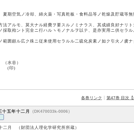
夏期空気ノ冷却、綿火薬・写真乾板・食料品等ノ乾燥及貯蔵等無
法アルモ、莫大ナル経費ヲ要スルノミナラス、其成績良好ナリト
ノ採取殆ント完全ニ行ハルヽモノナルヲ以テ、是亦実用ニ供セラル
範囲頗ル広ク殊ニ従来使用セラルル二硫化炭素ノ如ク引火ノ虞ナ
）
 (印)
各巻リンク
第47巻 目次
（DK470033k-0006）
正十五年十二月
十二月 （財団法人理化学研究所所蔵）