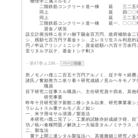
物理学ニ属スルモノ
二階鉄筋コンクリート造一棟 延 三二五
同上 延 四〇〇坪 
同上 延 三二五坪 
三階鉄筋コンクリート造一棟 延一、〇〇〇坪
資金ノ状況
設立計画当時ニ在テハ御下賜金百万円、政府補助金二
シ、残額七百万円ヲ基金トシ、之レヨリ生スル利息約
円ノ申込アリシノミニシテ、資金総額ハ六百十万余円
至リタルヲ以テ、基金トシテ剰ス
- 第47巻 p.186 -
ページ画像
所ノモノハ僅ニ二百五十万円アルノミ、従テ年々経費
諸氏ノ奮励努力ニ依リ着々研究成績ノ見ルヘキモノヲ
職員
目下研究ニ従事スル職員ハ、主任研究員十四名、其他
研究事業
昨年十月研究室ヲ新館ニ移シタル以来、研究事業著シ
ラレムトスル重ナルモノ左ノ如シ
一、米ヲ用ヰサル清酒ノ製造法
本研究ハ既ニ完了シ、工業的試験亦好成績ヲ得、目下
功ノ暁ハ食糧問題ノ解決上一大福音タルノミナラス、
二、製塩法
嘗テ上聞ニ達シタル製塩法ハ、其後微細ニ研究ノ歩ヲ