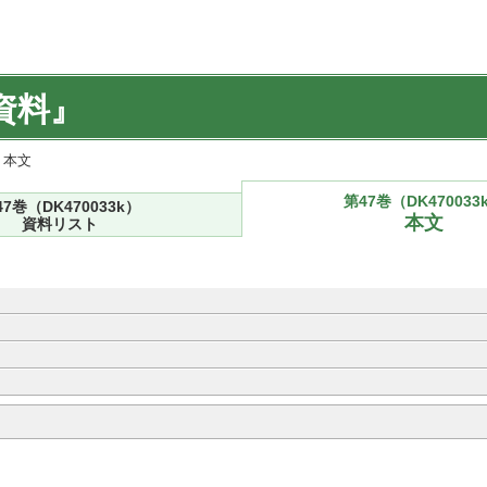
資料』
) 本文
第47巻（DK470033
47巻（DK470033k）
本文
資料リスト