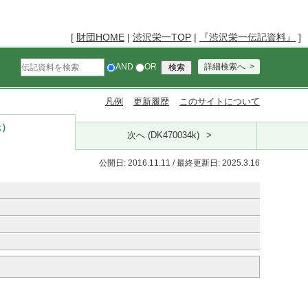
[
財団HOME
|
渋沢栄一TOP
|
『渋沢栄一伝記資料』
]
AND
OR
詳細検索へ
凡例
更新履歴
このサイトについて
k）
次へ (DK470034k)
公開日: 2016.11.11 / 最終更新日: 2025.3.16