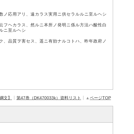
数ノ応用アリ、遠カラス実用ニ供セラルルニ至ルヘシ
云フヘカラス、然ルニ本所ノ発明ニ係ル方法ハ酸性白
ルニ至ルヘシ
ク、品質ヲ害セス、遥ニ有効ナルコトハ、昨年政府ノ
【綱文】
第47巻（DK470033k）資料リスト
▲
ページTOP