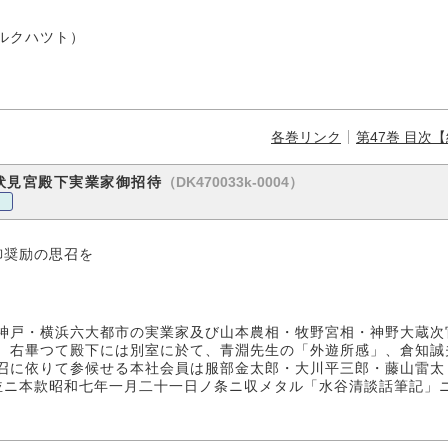
）
ハツト）
各巻リンク
第47巻 目次
（DK470033k-0004）
伏見宮殿下実業家御招待
御奨励の思召を
神戸・横浜六大都市の実業家及び山本農相・牧野宮相・神野大蔵次
、右畢つて殿下には別室に於て、青淵先生の「外遊所感」、倉知誠
召に依りて参候せる本社会員は服部金太郎・大川平三郎・藤山雷太
ニ本款昭和七年一月二十一日ノ条ニ収メタル「水谷清談話筆記」