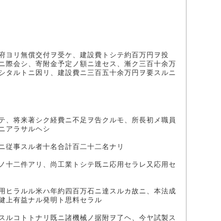
府ヨリ無償交付ヲ受ケ、建設費トシテ約百万円ヲ投
ニ際会シ、寄附金予定ノ額ニ達セス、漸ク三百十余万
シタルトニ因リ、建設費ニ三百五十余万円ヲ要スルニ
テ、将来著シク経費ニ不足ヲ告クルモ、所長初メ職員
ニアラサルヘシ
ニ従事スル者十名合計百二十二名ナリ
ノ十二件アリ、尚工業トシテ既ニ応用セラレ又応用セ
用ヒラルル米ハ年約四百万石ニ達スルカ故ニ、本法成
健上有益ナル発明ト思料セラル
スルコトトナリ既ニ諸機械ノ据附ヲ了ヘ、今ヤ試製ス