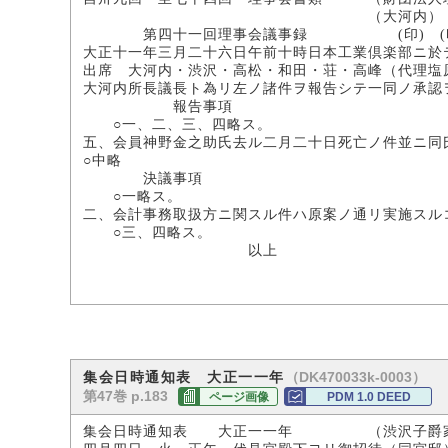
（大河内） （水
第四十一回理事会議事録 (印) (印)
大正十一年三月二十六日午前十時日本工業倶楽部ニ於
出席 大河内・渋沢・高松・和田・荘・高峰（代理塩
大河内所長議長ト為リ左ノ諸件ヲ報告シテ一同ノ承認
報告事項
○一、二、三、四略ス。
五、会員神野金之助氏去ル二月二十日死亡ノ件並ニ同
○中略
決議事項
○一略ス。
二、会計事務取扱方ニ関スル件ハ原案ノ通リ実施スル
○三、四略ス。
以上
（DK470033k-0003）
集会日時通知表 大正一一年
第47巻 p.183
ページ画像
PDM 1.0 DEED
集会日時通知表 大正一一年 （渋沢子爵