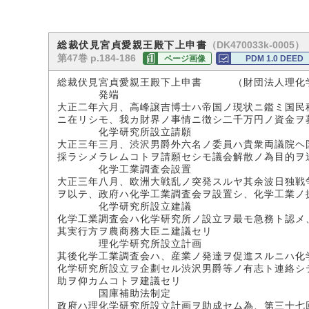
（DK470033k-0005）
総裁伏見宮貞愛親王殿下上申書
第47巻 p.184-186
ページ画像
PDM 1.0 DEED
総裁伏見宮貞愛親王殿下上申書 （財団法人理化
発端
大正二年六月、高峰譲吉博士ハ帝国ノ現状ニ鑑ミ国民
ニ在リシモ、我カ財界ノ事情ニ徴シ二千万円ノ資金ヲ
化学研究所設立請願
大正三年三月、渋沢男爵外六名ノ委員ハ貴衆両議院ヘ
採ラシメラレムコトヲ請願セシモ議会解散ノ為目的ヲ
化学工業調査会設置
大正三年八月、欧洲大戦乱ノ突発スルヤ其余波日独戦
ヲ以テ、政府ハ化学工業調査会ヲ設置シ、化学工業ノ
化学研究所設立建議
化学工業調査会ハ化学研究所ノ設立ヲ最モ急務ト認メ
其実行方ヲ農商務大臣ニ建議セリ
理化学研究所設立計画
其後化学工業調査会ハ、産業ノ発達ヲ促進スルニハ化
化学研究所設立ヲ企劃セル渋沢男爵等ノ有志ト連絡シ
助ヲ仰カムコトヲ建議セリ
国庫補助法制定
政府ハ理化学研究所設立計画ヲ助成セム為、第三十七