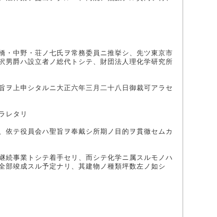
橋・中野・荘ノ七氏ヲ常務委員ニ推挙シ、先ツ東京市
沢男爵ハ設立者ノ総代トシテ、財団法人理化学研究所
旨ヲ上申シタルニ大正六年三月二十八日御裁可アラセ
ラレタリ
、依テ役員会ハ聖旨ヲ奉戴シ所期ノ目的ヲ貫徹セムカ
継続事業トシテ着手セリ、而シテ化学ニ属スルモノハ
全部竣成スル予定ナリ、其建物ノ種類坪数左ノ如シ