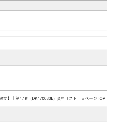
【綱文】
第47巻（DK470033k）資料リスト
▲
ページTOP