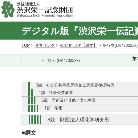
デジタル版『渋沢栄一伝記
TOP
>
各巻リンク
>
第47巻 目次【綱文】
> 第47巻(DK470033k
第
前へ (DK470032k)
3編 社会公共事業尽瘁並ニ実業界後援時代
1部 社会公共事業
6章 学術及ビ其他ノ文化事業
1節 学術
8款 財団法人理化学研究所
■綱文