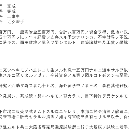
坪 完成
完成
工事中
 近ク着手
百万円、一般寄附金五百万円、合計八百万円ノ資金ヲ得、敷地ハ政
四十万円ヲ以テ年々経費ヲ支弁スル予定ナリシカ、不幸財界ノ不況
ニ過キス、而モ敷地ノ購入ヲ要シタルト、建築諸材料及工賃ノ昂騰
ニ充ツヘキモノハ之レヨリ生スル利息十五万円ナルニ過キサルヲ以
生スルニ至リタルヲ以テ、今後資金ノ充実ヲ図ルコト必スシモ至難
研究ノ介助ヲ為ス者九十五名、海外留学中ノ者三名、事務其他雑役
ク発展シ、其成績ノ見ルヘキモノ尠カラス、目下特許ヲ受ケタルモ
市場ニ販売ヲ試ミムトスル迄ニ至レリ、本邦ニ於テ清酒ノ醸造ニ
従来市場ニ販売セラルル清酒ノ如キ有害物ヲ含有セサルヲ以テ、保
進ムルト共ニ大蔵省専売局磯原試験所ニ於テ大規模ノ試験ニ着手