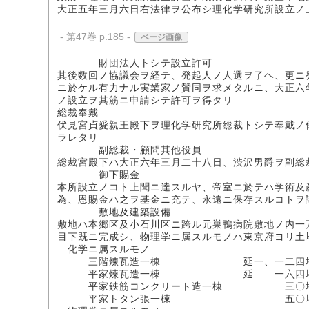
大正五年三月六日右法律ヲ公布シ理化学研究所設立ノ
- 第47巻 p.185 -
ページ画像
財団法人トシテ設立許可
其後数回ノ協議会ヲ経テ、発起人ノ人選ヲ了ヘ、更ニ
ニ於ケル有力ナル実業家ノ賛同ヲ求メタルニ、大正六
ノ設立ヲ其筋ニ申請シテ許可ヲ得タリ
総裁奉戴
伏見宮貞愛親王殿下ヲ理化学研究所総裁トシテ奉戴ノ
ラレタリ
副総裁・顧問其他役員
総裁宮殿下ハ大正六年三月二十八日、渋沢男爵ヲ副総
御下賜金
本所設立ノコト上聞ニ達スルヤ、帝室ニ於テハ学術及
為、恩賜金ハ之ヲ基金ニ充テ、永遠ニ保存スルコトヲ
敷地及建築設備
敷地ハ本郷区及小石川区ニ跨ル元巣鴨病院敷地ノ内一
目下既ニ完成シ、物理学ニ属スルモノハ東京府ヨリ土
化学ニ属スルモノ
三階煉瓦造一棟 延一、一二四坪
平家煉瓦造一棟 延 一六四坪
平家鉄筋コンクリート造一棟 三〇坪
平家トタン張一棟 五〇坪 