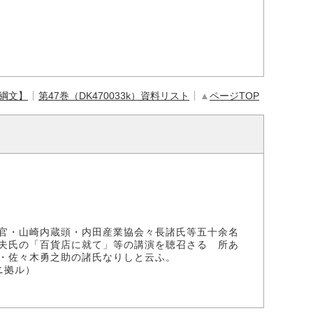
【綱文】
第47巻（DK470033k）資料リスト
▲
ページTOP
官・山崎内蔵頭・内田産業協会々長諸氏等五十余名
夫氏の「百貨店に就て」等の講演を聴召さるゝ所あ
・佐々木勇之助の諸氏なりしと云ふ。
ニ拠ル）