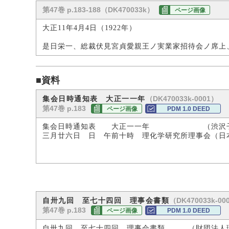
第47巻 p.183-188（DK470033k）
ページ画像
大正11年4月4日（1922年）
是日栄一、総裁伏見宮貞愛親王ノ実業家招待会ノ席上
■資料
（DK470033k-0001）
集会日時通知表 大正一一年
第47巻 p.183
ページ画像
PDM 1.0 DEED
集会日時通知表 大正一一年 （渋沢子
三月廿六日 日 午前十時 理化学研究所理事会（日
（DK470033k-00
自卅九回 至七十四回 理事会書類
第47巻 p.183
ページ画像
PDM 1.0 DEED
自卅九回 至七十四回 理事会書類 （財団法人