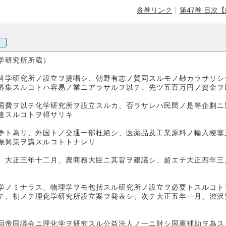
各巻リンク
第47巻 目次
学研究所所蔵）
科学研究所ノ設立ヲ提唱シ、朝野有志ノ賛同スルモノ尠カラサリシ
募集スルコトハ容易ノ業ニアラサルヲ以テ、先ツ五百万円ノ資金ヲ
国費ヲ以テ化学研究所ヲ設立スルカ、否ラサレハ民間ノ是等企劃ニ
達スルコトヲ得サリキ
争ト為リ、外国トノ交通一部杜絶シ、医薬品及工業原料ノ輸入梗塞
振興策ヲ講スルコトトナレリ
、大正三年十二月、農商務大臣ニ其旨ヲ建議シ、超エテ大正四年三
学ノミナラス、物理学ヲモ包括スル研究所ノ設立ヲ必要トスルコト
テ、初メテ理化学研究所設立案ヲ発表シ、次テ大正五年一月、渋沢
回帝国議会ニ理化学ヲ研究スル公益法人ノ一ニ対シ国庫補助ヲ為ス