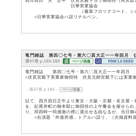
四月四日 火 正午 伏見宮殿下ヨリ御招待（同宮邸
日華実業協会
（服装フロツクコート、シルク
○日華実業協会ハ誤リナルベシ。
竜門雑誌 第四〇七号・第六〇頁大正一一年四月 
第47巻 p.183-184
ページ画像
PDM 1.0 DEED
竜門雑誌 第四〇七号・第六〇頁大正一一年四月
○伏見宮殿下実業家御招待 伏見元帥宮殿下には実業
- 第47巻 p.184 -
ページ画像
以て、四月四日正午より東京・大阪・京都・名古屋・
を、紀尾井町の御本邸に御招待の上午餐会を催せられ
り、同四時一同感激の裡に退出せる由なるが、当日御
○右演題「外遊所感」トアルハ誤リ。（次掲資料並