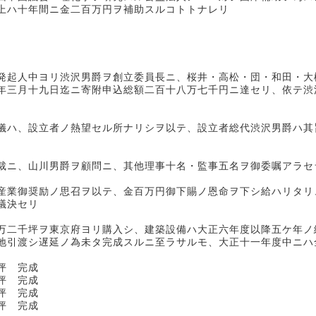
上ハ十年間ニ金二百万円ヲ補助スルコトトナレリ
発起人中ヨリ渋沢男爵ヲ創立委員長ニ、桜井・高松・団・和田・大
年三月十九日迄ニ寄附申込総額二百十八万七千円ニ達セリ、依テ渋
儀ハ、設立者ノ熱望セル所ナリシヲ以テ、設立者総代渋沢男爵ハ其
裁ニ、山川男爵ヲ顧問ニ、其他理事十名・監事五名ヲ御委嘱アラセ
産業御奨励ノ思召ヲ以テ、金百万円御下賜ノ恩命ヲ下シ給ハリタリ
議決セリ
万二千坪ヲ東京府ヨリ購入シ、建築設備ハ大正六年度以降五ケ年ノ
地引渡シ遅延ノ為未タ完成スルニ至ラサルモ、大正十一年度中ニハ
 完成
 完成
 完成
完成