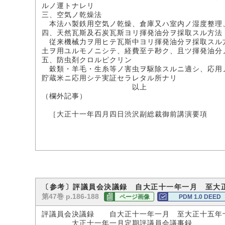
ルノ運トナレリ
三、空気ノ乾燥法
本法ハ製鉄用空気ノ乾燥、倉庫又ハ室内ノ湿度整理、
四、天然瓦斯及石炭瓦斯ヨリ揮発油分ヲ採取スル方法
従来機械力ヲ用ヒテ瓦斯中ヨリ揮発油分ヲ採取スル方
土ヲ用ユルモノニシテ、経費至テ尠ク、且ツ揮発油分
五、防虫剤クロルピクリン
穀類・羊毛・生糸等ノ害虫ヲ駆除スルニ適シ、応用ノ
貯蔵米ニ応用シテ実証セラレタル所ナリ
以上
（欄外記事）
（水谷
［大正十一年四月四日渋沢副総裁御前講演要項
〔参考〕評議員会決議録 自大正十一年一月 至大
第47巻 p.186-188
ページ画像
PDM 1.0 DEED
評議員会決議録 自大正十一年一月 至大正十五年
大正十一年一月定期評議員会議事録