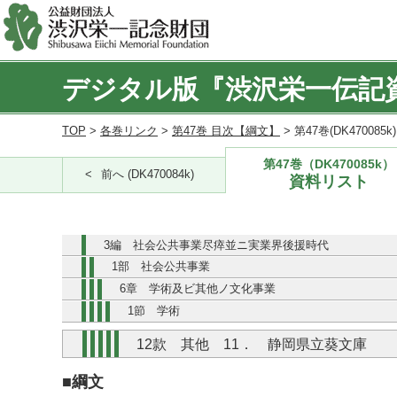
デジタル版『渋沢栄一伝記
TOP
>
各巻リンク
>
第47巻 目次【綱文】
> 第47巻(DK470085
第47巻（DK470085k）
前へ (DK470084k)
資料リスト
3編 社会公共事業尽瘁並ニ実業界後援時代
1部 社会公共事業
6章 学術及ビ其他ノ文化事業
1節 学術
12款 其他 11． 静岡県立葵文庫
■綱文