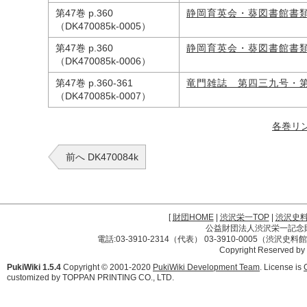
第47巻 p.360
静岡育英会・葵図書館書
（DK470085k-0005）
第47巻 p.360
静岡育英会・葵図書館書
（DK470085k-0006）
第47巻 p.360-361
竜門雑誌 第四三九号・
（DK470085k-0007）
各巻リ
前へ DK470084k
[
財団HOME
|
渋沢栄一TOP
|
渋沢史
公益財団法人渋沢栄一記念財団 
電話:03-3910-2314（代表） 03-3910-0005（渋沢史
Copyright Reserved by
PukiWiki 1.5.4
Copyright © 2001-2020
PukiWiki Development Team
. License is
customized by TOPPAN PRINTING CO., LTD.