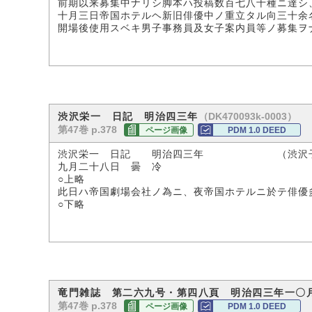
前期以来募集中ナリシ脚本ハ投稿数百七八十種ニ達シ
十月三日帝国ホテルヘ新旧俳優中ノ重立タル向三十余
開場後使用スベキ男子事務員及女子案内員等ノ募集ヲ
（DK470093k-0003）
渋沢栄一 日記 明治四三年
第47巻 p.378
ページ画像
PDM 1.0 DEED
渋沢栄一 日記 明治四三年 （渋沢子
九月二十八日 曇 冷
○上略
此日ハ帝国劇場会社ノ為ニ、夜帝国ホテルニ於テ俳優
○下略
竜門雑誌 第二六九号・第四八頁 明治四三年一〇
第47巻 p.378
ページ画像
PDM 1.0 DEED