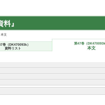
資料』
) 本文
第47巻（DK470093
47巻（DK470093k）
本文
資料リスト