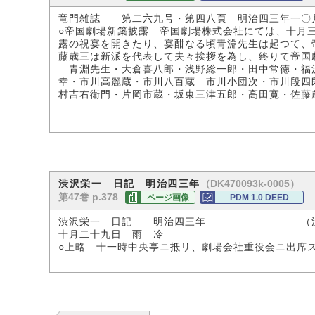
竜門雑誌 第二六九号・第四八頁 明治四三年一〇
○帝国劇場新築披露 帝国劇場株式会社にては、十月
露の祝宴を開きたり、宴酣なる頃青淵先生は起つて、
藤歳三は新派を代表して夫々挨拶を為し、終りて帝国
青淵先生・大倉喜八郎・浅野総一郎・田中常徳・福沢
幸・市川高麗蔵・市川八百蔵 市川小団次・市川段四
村吉右衛門・片岡市蔵・坂東三津五郎・高田寛・佐藤
（DK470093k-0005）
渋沢栄一 日記 明治四三年
第47巻 p.378
ページ画像
PDM 1.0 DEED
渋沢栄一 日記 明治四三年 （渋沢
十月二十九日 雨 冷
○上略 十一時中央亭ニ抵リ、劇場会社重役会ニ出席ス