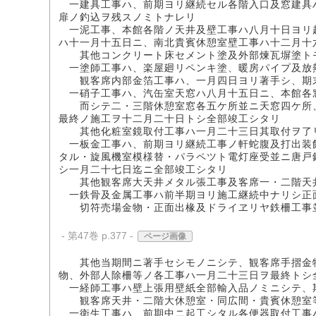
一建具工事ハ、前期ヨリ継続セル各階入口及窓建具ハ
扉ノ釣込ヲ残スノミトナレリ
一泥工事、本館各階ノ天井及壁工事ハ八月十日ヨリ起
ハ十一月十五日ニ、南北貴賓休憩室壁工事ハ十二月十
其他コンクリート床セメント塗及外部煉瓦塀塗ト
一塗師工事ハ、楽屋廻リペンキ塗、暖房パイプ及放
観客席内部金箔工事ハ、一月四日ヨリ著手シ、期
一硝子工事ハ、汽缶室天窓ハ八月十五日ニ、本館各窓
而シテ二・三階休憩室窓各五ケ所並ニ天窓四ケ所、
最終ノ施工ヲ十二月二十日トシ全部竣工シタリ
其他化粧室鏡取付工事ハ一月二十三日其取付ヲ了
一板金工事ハ、前期ヨリ継続工事ノ軒蛇腹及打出装飾
タル・旋風機室模様替・パラペツト電灯座受並ニ唐戸
シ一月二十七日迄ニ全部竣工シタリ
其他観客席大天井メタル張工事及客席一・二階天井
一鉄骨及金属工事ハ前半期ヨリ施工継続中ナリシ正面
切符売場金物・正面出椽及ドライヱリヤ鉄柵工事並
- 第47巻 p.377 -
ページ画像
其他当期間ニ著手セシモノニシテ、観客席手摺金物
物、外部人除柵等ノ各工事ハ一月二十三日ヲ最終トシ
一経師工事ハ壁上張用壁紙全部輸入品ノミニシテ、
観客席天井・二階大休憩室・同広間・貴賓休憩室等
一衛生工事ハ、前期中ニ起工シタル各便器取付工事ハ