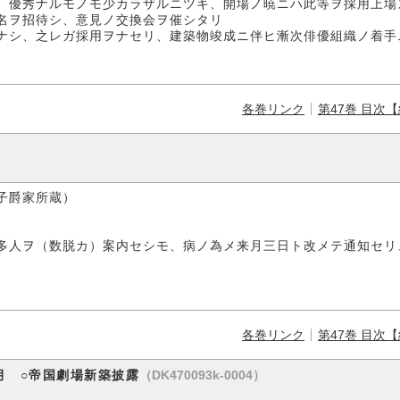
、優秀ナルモノモ少カラザルニツキ、開場ノ暁ニハ此等ヲ採用上場
名ヲ招待シ、意見ノ交換会ヲ催シタリ
ナシ、之レガ採用ヲナセリ、建築物竣成ニ伴ヒ漸次俳優組織ノ着手
各巻リンク
第47巻 目次
爵家所蔵）
多人ヲ（数脱カ）案内セシモ、病ノ為メ来月三日ト改メテ通知セリ
各巻リンク
第47巻 目次
（DK470093k-0004）
月 ○帝国劇場新築披露