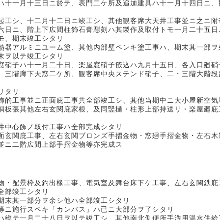
十一月十三日ニ於テ、表門二ケ所及追加建具ハ十一月十四日ニ、
工シ、十二月十二日ニ竣工シ、其他観客席大天井工事並ニ之ニ附
六日ニ、階上下広間柱飾石膏彫刻ハ其製作及取付トモ一月二十五日
モ、期末竣工シタリ
熱器アルミニユーム塗、其他内部壁ペンキ塗工事ハ、期末其一部ヲ
末ヲ以テ竣工シタリ
硝子ハ十一月二十日、楽屋窓硝子篏込ハ九月十五日、各入口廻硝
三階廊下天窓二ケ所、観客席中央ステンド硝子、二・三階大階段
リタリ
的工事並ニ正面庇工事共全部竣工シ、其他当期中ニ大小屋新空気
銅板張其他左右玄関庇家根、及同竪樋・柱形上部持送リ・楽屋廻庇
中心飾ノ取付工事ハ全部完成シタリ
玄関庇工事、左右玄関ブロンズ手摺金物・窓廻手摺金物・左右木
ニ二階広間上部手摺金物等亦完成ス
・配景枠及釣出椽工事、電気室及舞台床下ケ工事、左右玄関鉄庇
全部竣工シタリ
期末其一部分ヲ余シ他ハ全部竣工シタリ
ニ施行スベキ「カンバス」ハ已ニ大部分ヲ了シタリ
総テ一月二十八日ヲ以テ竣工シ、其他南北側便所手洗用温水供給