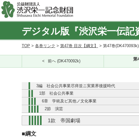
デジタル版『渋沢栄一伝記
TOP
>
各巻リンク
>
第47巻 目次【綱文】
> 第47巻(DK470093k
第
前へ (DK470092k)
3編 社会公共事業尽瘁並ニ実業界後援時代
1部 社会公共事業
6章 学術及ビ其他ノ文化事業
2節 演芸
1款 帝国劇場
■綱文