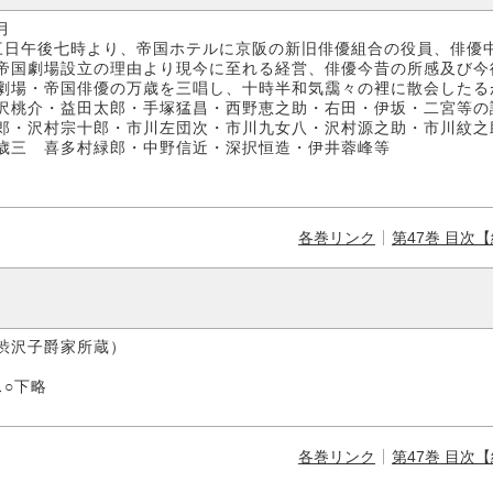
月
三日午後七時より、帝国ホテルに京阪の新旧俳優組合の役員、俳優
帝国劇場設立の理由より現今に至れる経営、俳優今昔の所感及び今
劇場・帝国俳優の万歳を三唱し、十時半和気靄々の裡に散会したる
桃介・益田太郎・手塚猛昌・西野恵之助・右田・伊坂・二宮等の
郎・沢村宗十郎・市川左団次・市川九女八・沢村源之助・市川紋之
歳三 喜多村緑郎・中野信近・深択恒造・伊井蓉峰等
各巻リンク
第47巻 目次
子爵家所蔵）
○下略
各巻リンク
第47巻 目次