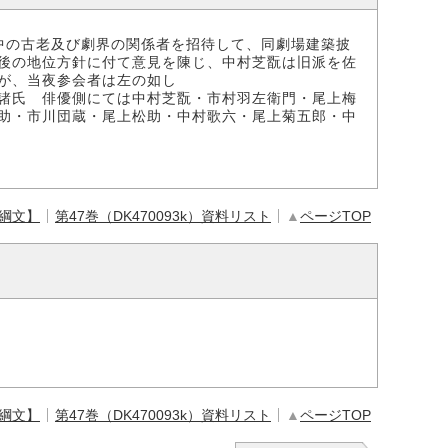
中の古老及び劇界の関係者を招待して、同劇場建築披
後の地位方針に付て意見を陳じ、中村芝翫は旧派を佐
が、当夜参会者は左の如し
諸氏 俳優側にては中村芝翫・市村羽左衛門・尾上梅
助・市川団蔵・尾上松助・中村歌六・尾上菊五郎・中
【綱文】
第47巻（DK470093k）資料リスト
▲
ページTOP
【綱文】
第47巻（DK470093k）資料リスト
▲
ページTOP