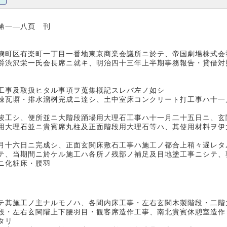
八頁 刊
麹町区有楽町一丁目一番地東京商業会議所ニ於テ、帝国劇場株式会
爵渋沢栄一氏会長席ニ就キ、明治四十三年上半期事務報告・貸借対
工事及取扱ヒタル事項ヲ蒐集概記スレバ左ノ如シ
瓦塀・排水溜桝完成ニ達シ、土中室床コンクリート打工事ハ十一
工シ、便所並ニ大階段踊場用大理石工事ハ十一月二十五日ニ、玄
用大理石並ニ貴賓席丸柱及正面階段用大理石等ハ、其使用材料ヲ伊
十六日ニ完成シ、正面玄関床敷石工事ハ施工ノ都合上稍々遅レタ
テ、当期間ニ於ケル施工ハ各所ノ残部ノ補足及目地塗工事ニシテ、
ニ化粧床・腰羽
テ其施工ノ主ナルモノハ、各間内床工事・左右玄関木製階段・二階
段・左右玄関階上下腰羽目・観客席造作工事、南北貴賓休憩室造作
タリ