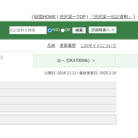
[
財団HOME
|
渋沢栄一TOP
|
『渋沢栄一伝記資料』
]
AND
OR
詳細検索へ
凡例
更新履歴
このサイトについて
k）
次へ (DK470094k)
公開日: 2016.11.11 / 最終更新日: 2025.3.16