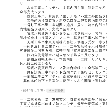
リ
水道工事ニ在ツテハ、本館内四ケ所、館外二ケ所ノ
全部完成シタリ
一煖房工事ハ、其用具ノ主ナルモノハ重ニ外国品ヲ
其他館内換気装置ノ新空気口並ニ観客席内部空気抜
一電灯工事ハ重ニ当期間ノ施行ニ属シ、舞台内部ヲ除
内地製品ヲ混用シ、完成ニ至リタリ
電球ハ独逸製「タンタラム」球ヲ採用シ、其他「セ
気株式会社ヨリ購入ノモノニテ、其据付工事ハ竣工セ
一瓦斯工事ハ東京瓦斯株式会社ノ供給ヲ受ケ、専ラ
一家具及什器ニ在テハ、一・二等客席椅子ハ付属番号
客腰掛並ニ同敷布団、携帯品預リ室及事務室並ニ切符
館内自働電話室ハ期末殆ンド落成ニ及ビタリ
一敷物及緞帳工事ハ、本館内部一・二階「リノリヤム
込ハ既ニ竣工シタリ
緞帳ハ貴賓席用ノモノ及舞台緞帳トモ全部竣工シ
一舞台設備工事ハ殆ンド当期ニ於テ施行セシモノニ
一附属工事ニアツテハ、蓄電室新設、供侍所並ニ下
其他本館地下々足室並ニ便所・左右玄関階上運動場
- 第47巻 p.378 -
ページ画像
一・二階便所、階下左右玄関、貴賓便所内部等ノ敷瓦
工事ノ進捗略ボ前述ノ如クニシテ、最早全部落成ノ期