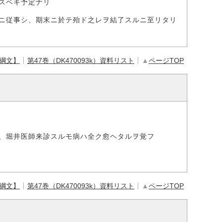
スベキ予定ナリ
ニ従事シ、期末ニ於テ殆ド之レヲ結了スルニ至リタリ
【綱文】
第47巻（DK470093k）資料リスト
▲
ページTOP
、堀井医師来診スルモ病ハ全ク愈ヘタルヲ覚フ
【綱文】
第47巻（DK470093k）資料リスト
▲
ページTOP