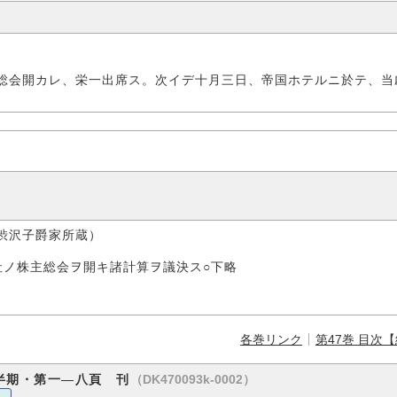
総会開カレ、栄一出席ス。次イデ十月三日、帝国ホテルニ於テ、当
子爵家所蔵）
社ノ株主総会ヲ開キ諸計算ヲ議決ス○下略
各巻リンク
第47巻 目次
（DK470093k-0002）
半期・第一―八頁 刊