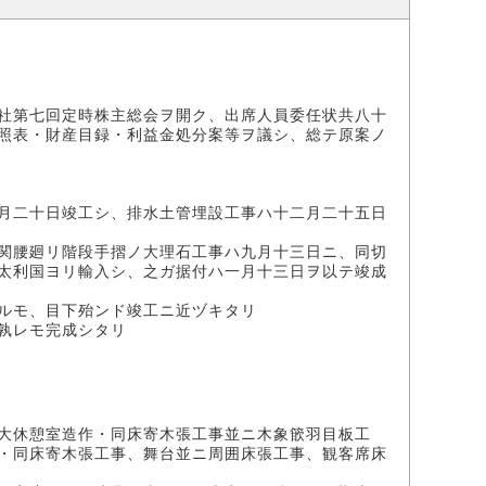
社第七回定時株主総会ヲ開ク、出席人員委任状共八十
照表・財産目録・利益金処分案等ヲ議シ、総テ原案ノ
月二十日竣工シ、排水土管埋設工事ハ十二月二十五日
関腰廻リ階段手摺ノ大理石工事ハ九月十三日ニ、同切
太利国ヨリ輸入シ、之ガ据付ハ一月十三日ヲ以テ竣成
ルモ、目下殆ンド竣工ニ近ヅキタリ
孰レモ完成シタリ
大休憩室造作・同床寄木張工事並ニ木象篏羽目板工
・同床寄木張工事、舞台並ニ周囲床張工事、観客席床