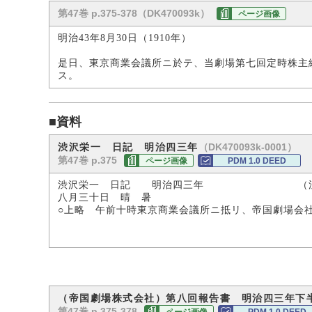
第47巻 p.375-378（DK470093k）
ページ画像
明治43年8月30日（1910年）
是日、東京商業会議所ニ於テ、当劇場第七回定時株主
ス。
■資料
（DK470093k-0001）
渋沢栄一 日記 明治四三年
第47巻 p.375
ページ画像
PDM 1.0 DEED
渋沢栄一 日記 明治四三年 （渋沢
八月三十日 晴 暑
○上略 午前十時東京商業会議所ニ抵リ、帝国劇場会
（帝国劇場株式会社）第八回報告書 明治四三年下
第47巻 p.375-378