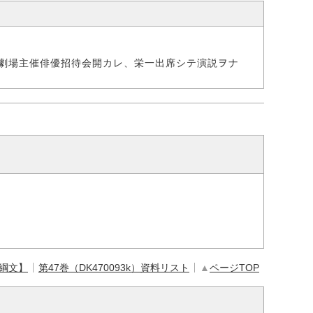
劇場主催俳優招待会開カレ、栄一出席シテ演説ヲナ
【綱文】
第47巻（DK470093k）資料リスト
▲
ページTOP