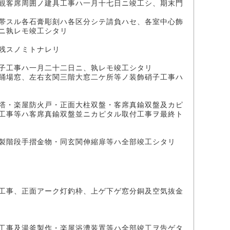
観客席周囲ノ建具工事ハ一月十七日ニ竣工シ、期末門
帯スル各石膏彫刻ハ各区分シテ請負ハセ、各室中心飾
ニ孰レモ竣工シタリ
残スノミトナレリ
子工事ハ一月二十二日ニ、孰レモ竣工シタリ
踊場窓、左右玄関三階大窓二ケ所等ノ装飾硝子工事ハ
塔・楽屋防火戸・正面大柱双盤・客席真鍮双盤及カピ
工事等ハ客席真鍮双盤並ニカピタル取付工事ヲ最終ト
製階段手摺金物・同玄関伸縮扉等ハ全部竣工シタリ
工事、正面アーク灯釣枠、上ゲ下ゲ窓分銅及空気抜金
工事及湯釜製作・楽屋浴漕装置等ハ全部竣工ヲ告ゲタ