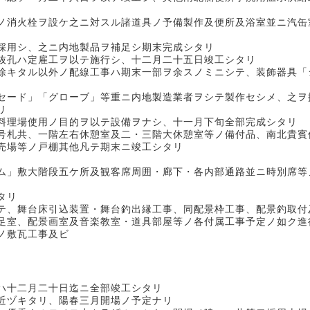
消火栓ヲ設ケ之ニ対スル諸道具ノ予備製作及便所及浴室並ニ汽缶
採用シ、之ニ内地製品ヲ補足シ期末完成シタリ
孔ハ定雇工ヲ以テ施行シ、十二月二十五日竣工シタリ
キタル以外ノ配線工事ハ期末一部ヲ余スノミニシテ、装飾器具「
ード」「グローブ」等重ニ内地製造業者ヲシテ製作セシメ、之ヲ
リ
料理場使用ノ目的ヲ以テ設備ヲナシ、十一月下旬全部完成シタリ
札共、一階左右休憩室及二・三階大休憩室等ノ備付品、南北貴賓
売場等ノ戸棚其他凡テ期末ニ竣工シタリ
」敷大階段五ケ所及観客席周囲・廊下・各内部通路並ニ時別席等
タリ
テ、舞台床引込装置・舞台釣出縁工事、同配景枠工事、配景釣取付
足室、配景画室及音楽教室・道具部屋等ノ各付属工事予定ノ如ク進
ノ敷瓦工事及ビ
ハ十二月二十日迄ニ全部竣工シタリ
近ヅキタリ、陽春三月開場ノ予定ナリ