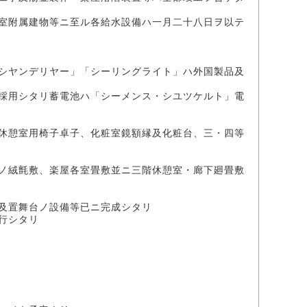
室附属建物等ニ至ル各給水設備ハ一月二十八日ヲ以テ
シヤンデリヤー」「シーリングライト」ハ外国製品及
採用シタリ蓄電池ハ「シーメンス・シユツケルト」電
休憩室用椅子卓子、化粧室鏡額縁及化粧台、三・四等
ノ絨氈敷、楽屋各室畳敷並ニ三階休憩室・廊下廻畳敷
及置舞台ノ設備等已ニ完成シタリ
行シタリ