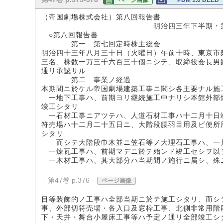
ページ画像
PDM 1.0 DEED
（帝国劇場株式会社）第八回報告書
明治四三年下半期・第一―
○第八回報告書
第一 第七回定時株主総会
明治四十三年八月三十日（火曜日）午前十時、東京市
三名、株数一万三千六百三十個ニシテ、取締役会長男
通リ承認サル
第二 事業ノ経過
本期間ニ於ケル帝国劇場建築工事ニ関シ各主要ナル施
一地下工事ハ、前期ヨリ継続施工中ナリシ本館外部煉
竣工シタリ
一石材工事ニアツテハ、人道石材工事ハ十二月十日竣
符売場ハ十二月二十五日ニ、大階段腰羽目用及ビ便所
シタリ
而シテ大階段巾木並ニ笠石等ノ大理石工事ハ、一月
一煉瓦工事ハ、前期マデニ於テ殆ンド竣工セシヲ以
一木材工事ハ、其大部分ハ当期間ノ施行ニ属シ、殊
- 第47巻 p.376 -
ページ画像
目等装飾的ノ工事ハ全部当期ニ於テ施工シタリ、而シ
事、外部切符売場・各入口及窓枠工事、北側非常用階
下・天井・舞台小屋床工事等ハ予定ノ通リ全部竣工シ