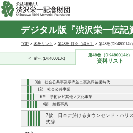
デジタル版『渋沢栄一伝記
TOP
>
各巻リンク
>
第48巻 目次【綱文】
> 第48巻(DK480014
第48巻（DK480014k）
前へ (DK480013k)
資料リスト
3編 社会公共事業尽瘁並ニ実業界後援時代
1部 社会公共事業
6章 学術及ビ其他ノ文化事業
4節 編纂事業
7款 日本に於けるタウンセンド・ハリ
式辞