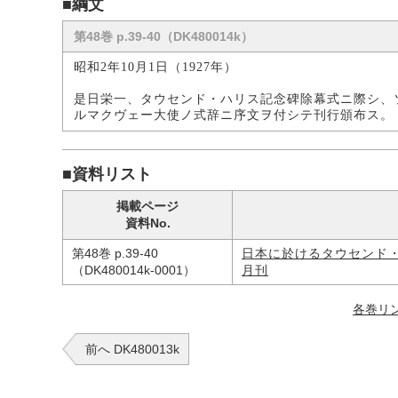
■綱文
第48巻 p.39-40（DK480014k）
昭和2年10月1日（1927年）
是日栄一、タウセンド・ハリス記念碑除幕式ニ際シ、
ルマクヴェー大使ノ式辞ニ序文ヲ付シテ刊行頒布ス。
■資料リスト
掲載ページ
資料No.
第48巻 p.39-40
日本に於けるタウセンド
（DK480014k-0001）
月刊
各巻リ
前へ DK480013k