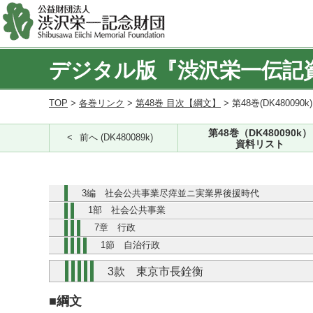
デジタル版『渋沢栄一伝記
TOP
>
各巻リンク
>
第48巻 目次【綱文】
> 第48巻(DK480090k
第48巻（DK480090k）
前へ (DK480089k)
資料リスト
3編 社会公共事業尽瘁並ニ実業界後援時代
1部 社会公共事業
7章 行政
1節 自治行政
3款 東京市長銓衡
■綱文