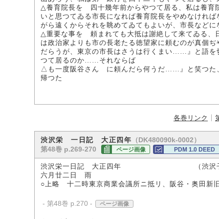
△養育院長を 四十幾年前からやつて居る、私は養育
いと思つてゐる市長になれば養育院長をやめなければ
がら遠くからそれを眺めてゐてもよいが、市長などに
△重要な事を 頼まれても大抵は謝絶して来てゐる、
は政治家よりも市の長老たる徳望家に頼むのが真個ぢ
だらうが、東京の市長はさうは行くまい……』と語を
つて居るのか……それならば
△も一度阪谷さん に頼んだら何うだ……』と笑つた
帰つた
各巻リンク
（DK480090k-0002）
渋沢栄 一日記 大正四年
第48巻 p.269-270
ページ画像
PDM 1.0 DEED
渋沢栄一日記 大正四年 （渋沢子爵
六月廿二日 雨
○上略 十二時東京商業会議所ニ抵リ、阪谷・奥田新
- 第48巻 p.270 -
ページ画像