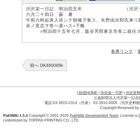
渋沢栄一日記 明治四五年 （渋沢子
六月二十四日 曇 暑
午前六時起床入浴シテ朝飧ヲ食ス、矢野由次郎氏来リ
余ノ意志ヲ答ヘ遣ハス○下略
○明治四十五年七月、阪谷芳郎東京市長ニ就任
各巻リンク
前へ DK480089k
[
財団HOME
|
渋沢栄一TOP
|
渋沢史
公益財団法人渋沢栄一記念財団 
電話:03-3910-2314（代表） 03-3910-0005（渋沢史
Copyright Reserved by
PukiWiki 1.5.4
Copyright © 2001-2020
PukiWiki Development Team
. License is
customized by TOPPAN PRINTING CO., LTD.