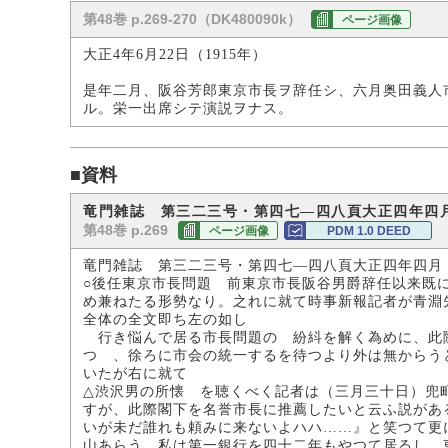
第48巻 p.269-270（DK480090k）
ページ画像
大正4年6月22日（1915年）
是年二月、阪谷芳郎東京市長ヲ辞任シ、六月奥田義人
ル。栄一出席シテ演説ヲナス。
■資料
竜門雑誌 第三二三号・第四七―四八頁大正四年四
第48巻 p.269
ページ画像
PDM 1.0 DEED
竜門雑誌 第三二三号・第四七―四八頁大正四年四月
○後任東京市長問題 前東京市長阪谷男爵辞任以来既
め兼ねたる形勢なり。之れに就て時事新報記者が青淵
全体の全文即ち左の如し
行き悩んで居る市長問題の 紛紏を解く為めに、此
つゝ、徐ろに市会の統一するを待つより外は無からう
いたが右に就て
△渋沢男の所懐 を聴くべく記者は（三月三十日）兜
すが、此際閣下を名誉市長に推薦したいと云ふ説があ
いが未だ誰れも頼みに来ないよハハ……』と笑つて更
山あらう、私は第一銀行を四十二年もやつて居るし、