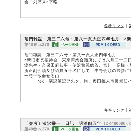
会ニ列席ス○下略
各巻リンク
竜門雑誌 第三二六号・第八一頁大正四年七月 ○
第48巻 p.270
ページ画像
PDM 1.0 DEED
竜門雑誌 第三二六号・第八一頁大正四年七月
○新旧市長招待会 東京商業会議所にては六月二十二
淵先生・久保田府知事・伊沢警視総監、宮川・高橋・
所正副会頭及び議員五十名にして、中野会頭の挨拶に
一時半散会せる由
○栄一演説筆記ヲ欠ク。尚、奥田義人市長就任ハ
各巻リンク
（DK480090k-
〔参考〕渋沢栄一 日記 明治四五年
第48巻 p.270
ページ画像
PDM 1.0 DEED