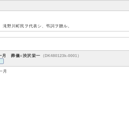
、滝野川町民ヲ代表シ、弔詞ヲ贈ル。
（DK480123k-0001）
一月 葬儀○渋沢栄一
一月