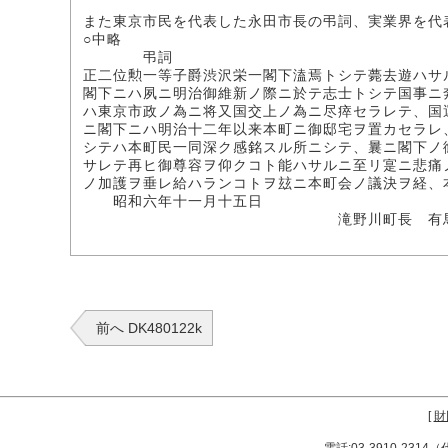
また東京市民を代表した永田市長の弔詞、実業界を代
○中略
弔詞
正二位勲一等子爵渋沢栄一閣下溘焉トシテ薨去遊ハサ
閣下ニハ夙ニ明治御維新ノ際ニ於テ志士トシテ国事ニ
ハ東京市政ノ為ニ将又国交上ノ為ニ尽瘁セラレテ、国
ニ閣下ニハ明治十二年以来本町ニ御邸宅ヲ置カセラレ
シテハ本町民一同深ク感銘スル所ニシテ、曩ニ閣下ノ
サレテ再ヒ御尊容ヲ仰クコト能ハサルニ至リ寔ニ悲痛
ノ加護ヲ垂レ給ハランコトヲ玆ニ本町会ノ議決ヲ経、
昭和六年十一月十五日
滝野川町長 有馬浅
前へ DK480122k
[
財