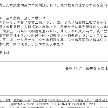
表した郷誠之助男の弔詞朗読があり、他の数百に達する弔詞を霊前
ル、寔ニ悲痛ノ至リニ堪ヘス
奔走セラレテ其ノ鴻業ニ携ハラレ、或ハ明治ノ新政府ニ職ヲ奉セラ
運ノ伸長発展ト人類福祉ノ増進ノ上ニ貢献セラレ其光輝燦然タル永
、爾来五十有余年間御住居遊ハサレ、其間ノ本町政ノ為ニ、或ハ教
御重態ヲ拝承スルヤ町民一同ハ御恢復ノ一刻モ速ナランコトヲ切ニ
ノ至ニ堪エサル所ナリ、今ヤ幽明境ヲ異ニシテ追慕讚仰ノ情亦切々
本町民一同ヲ代表シテ謹而弔詞ヲ奉呈ス
雄
各巻リンク
第48巻 目次
団HOME
|
渋沢栄一TOP
|
渋沢史料館
|
情報資源センター
|
研究センター
|
お問い合
公益財団法人渋沢栄一記念財団 〒114-0024 東京都北区西ケ原2-16-1