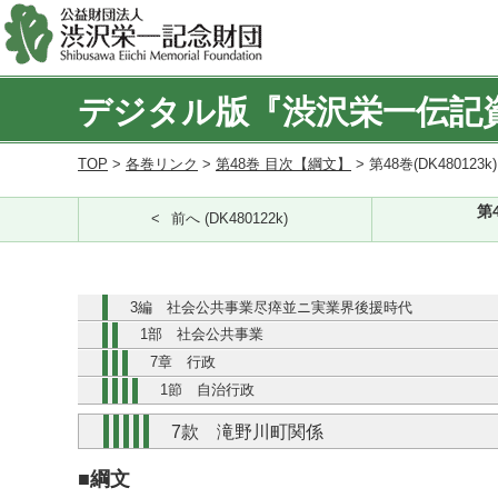
デジタル版『渋沢栄一伝記
TOP
>
各巻リンク
>
第48巻 目次【綱文】
> 第48巻(DK480123k
第
前へ (DK480122k)
3編 社会公共事業尽瘁並ニ実業界後援時代
1部 社会公共事業
7章 行政
1節 自治行政
7款 滝野川町関係
■綱文