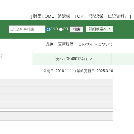
[
財団HOME
|
渋沢栄一TOP
|
『渋沢栄一伝記資料』
]
AND
OR
詳細検索へ
凡例
更新履歴
このサイトについて
k）
次へ (DK480124k)
公開日: 2016.11.11 / 最終更新日: 2025.3.16