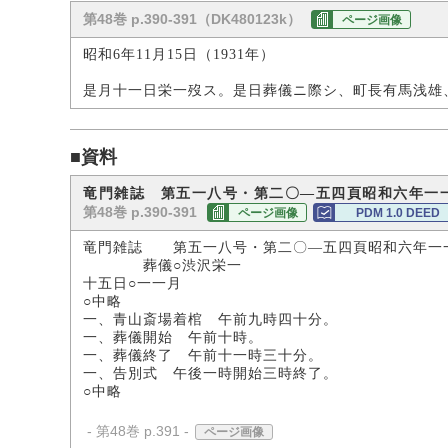
第48巻 p.390-391（DK480123k）
ページ画像
昭和6年11月15日（1931年）
是月十一日栄一歿ス。是日葬儀ニ際シ、町長有馬浅雄
■資料
竜門雑誌 第五一八号・第二〇―五四頁昭和六年一
第48巻 p.390-391
ページ画像
PDM 1.0 DEED
竜門雑誌 第五一八号・第二〇―五四頁昭和六年一
葬儀○渋沢栄一
十五日○一一月
○中略
一、青山斎場着棺 午前九時四十分。
一、葬儀開始 午前十時。
一、葬儀終了 午前十一時三十分。
一、告別式 午後一時開始三時終了。
○中略
- 第48巻 p.391 -
ページ画像