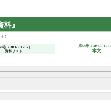
資料』
) 本文
第48巻（DK480123
48巻（DK480123k）
本文
資料リスト