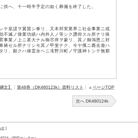
に供へ、十一時半予定の如く葬儀を終了した。
レテ皇謨ヲ翼賛シ奉リ、又本邦実業界ニ社会事業ニ或
劫不滅ノ偉業功績ハ内外人ノ等シク讚仰スル所ナリ殊
育事業ノ上ニ甚大ナル御尽瘁ヲ蒙リ、其ノ御鴻恩ニ対
奉祷セル所ナリシモ其ノ甲斐ナク、今ヤ俄ニ薨去遊ハ
タリ、願クハ偉霊永ヘニ滝野川町ノ守護神トシテ無窮
【綱文】
第48巻（DK480123k）資料リスト
▲
ページTOP
次へ DK480124k
わせ
]