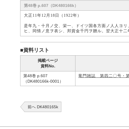
第48巻 p.607（DK480166k）
大正11年12月18日（1922年）
是年九・十月ノ交、栄一、ドイツ国各方面ノ人人ヨリ
ヒ、同情ノ意ヲ表シ、邦貨金千円ヲ贈ル。翌大正十二
■資料リスト
掲載ページ
資料No.
第48巻 p.607
竜門雑誌 第四二〇号・
（DK480166k-0001）
前へ DK480165k