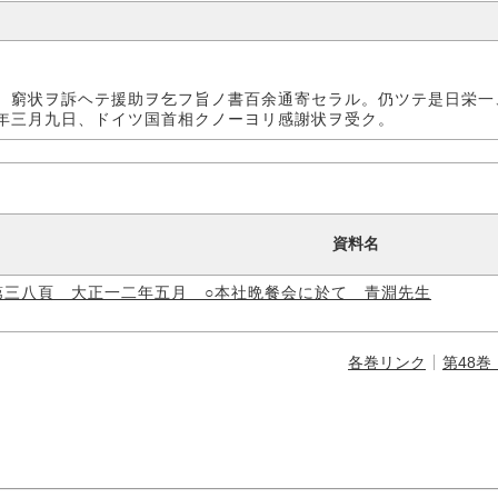
、窮状ヲ訴ヘテ援助ヲ乞フ旨ノ書百余通寄セラル。仍ツテ是日栄一
年三月九日、ドイツ国首相クノーヨリ感謝状ヲ受ク。
資料名
第三八頁 大正一二年五月 ○本社晩餐会に於て 青淵先生
各巻リンク
第48巻