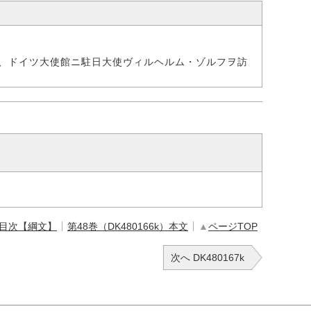
、ドイツ大使館ニ駐日大使ヴィルヘルム・ゾルフヲ訪
 目次【綱文】
第48巻（DK480166k）本文
▲
ページTOP
次へ DK480167k