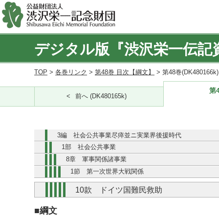
デジタル版『渋沢栄一伝記
TOP
>
各巻リンク
>
第48巻 目次【綱文】
> 第48巻(DK480166
第4
前へ (DK480165k)
3編 社会公共事業尽瘁並ニ実業界後援時代
1部 社会公共事業
8章 軍事関係諸事業
1節 第一次世界大戦関係
10款 ドイツ国難民救助
■綱文