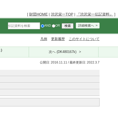
[
財団HOME
|
渋沢栄一TOP
|
『渋沢栄一伝記資料』
]
AND
OR
詳細検索へ
凡例
更新履歴
このサイトについて
k）
次へ (DK480167k)
公開日: 2016.11.11 / 最終更新日: 2022.3.7