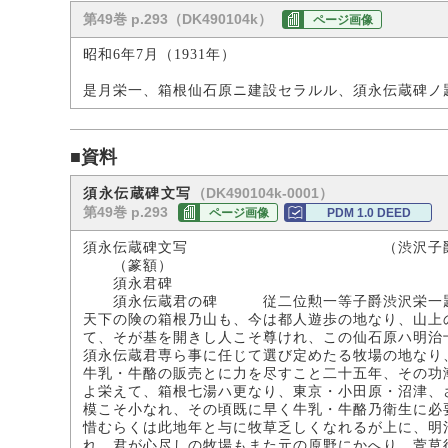
第49巻 p.293（DK490104k）
ページ画像
昭和6年7月（1931年）
是月栄一、箱根仙石原ニ建設セラルル、須永伝蔵碑ノ
■資料
（DK490104k-0001）
須永伝蔵碑文写
第49巻 p.293
ページ画像
PDM 1.0 DEED
須永伝蔵碑文写 （渋沢子爵家
（篆額）
須永君碑
須永伝蔵君の碑 従二位勲一等子爵渋沢栄一
天下の険の箱根乃山も、今は都人遊歩の地なり、山上
て、そが基を開きし人こそ尊けれ、この仙石原ハ明治
須永伝蔵君専ら事に任じて選び定めたる牧場の地なり
牛乳・牛酪の販売とに力を尽すこと二十五年、その功
よ栄えて、箱根七湯ハ更なり、東京・小田原・沼津、
模こそ小なれ、その頃既に早く牛乳・牛酪乃衛生に必
惜むらくは此地年と与に牧草乏しくなれるが上に、明
れ、君が心尽しの牧場もまた元の原野にかへり、萱草