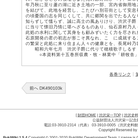
年乃秋に至り蘆の湖に近き土地の一部、宮内省御用地
を結びて、此地を経営し、こたびハ別荘街として安息
の頃憂国の志を同じくして、共に郷関を出でたる人な
知らずして慍らず、誠に高士の風ありけり、渋沢子爵
に当りて懐旧乃情に堪へざるものあり、仙石原村乃人
此処の水利に関して其身をも顧みずいたく力を尽され
石原開発の君の初志が形こそ異なれ、こゝに成就する
の繁栄と此処に来り住まん人々の健康とを、長尾峠乃
昭和六年七月 渋沢子爵に代りて穂積歌子しるす
○本資料第十五巻所収農・牧・林業中「耕牧舎」
各巻リンク
前へ DK490103k
[
財団HOME
|
渋沢栄一TOP
|
渋沢史
公益財団法人渋沢栄一記念財団 
電話:03-3910-2314（代表） 03-3910-0005（渋沢史
Copyright Reserved by
PukiWiki 1.5.4
Copyright © 2001-2020
PukiWiki Development Team
. License is