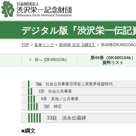
デジタル版『渋沢栄一伝記
TOP
>
各巻リンク
>
第49巻 目次【綱文】
> 第49巻(DK490104k
第49巻（DK490104k）
前へ (DK490103k)
資料リスト
3編 社会公共事業尽瘁並ニ実業界後援時代
1部 社会公共事業
9章 其他ノ公共事業
3節 碑石
33款 須永伝蔵碑
■綱文