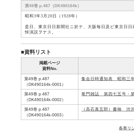
第49巻 p.487（DK490164k）
昭和3年3月20日（1928年）
是日、東京日日新聞社ニ於テ、大阪毎日及ビ東京日日
悼演説ヲナス。
■資料リスト
掲載ページ
資料No.
第49巻 p.487
集会日時通知表 昭和三
（DK490164k-0001）
第49巻 p.487
竜門雑誌 第四七五号・
（DK490164k-0002）
第49巻 p.487
（高石真五郎）書翰 渋
（DK490164k-0003）
各巻リ