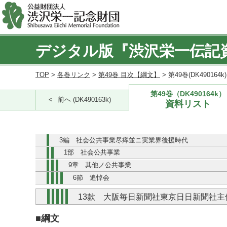
デジタル版『渋沢栄一伝記
TOP
>
各巻リンク
>
第49巻 目次【綱文】
> 第49巻(DK490164
第49巻（DK490164k）
前へ (DK490163k)
資料リスト
3編 社会公共事業尽瘁並ニ実業界後援時代
1部 社会公共事業
9章 其他ノ公共事業
6節 追悼会
13款 大阪毎日新聞社東京日日新聞社
■綱文