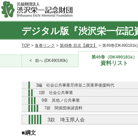
デジタル版『渋沢栄一伝記
TOP
>
各巻リンク
>
第49巻 目次【綱文】
> 第49巻(DK490181
第49巻（DK490181k）
前へ (DK490180k)
資料リスト
3編 社会公共事業尽瘁並ニ実業界後援時代
1部 社会公共事業
9章 其他ノ公共事業
7節 関係団体諸資料
3款 埼玉県人会
■綱文