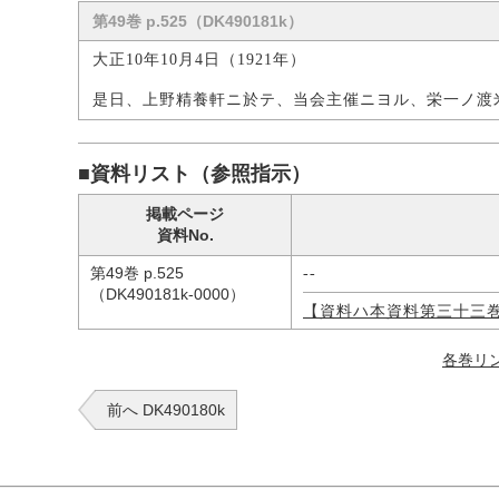
第49巻 p.525（DK490181k）
大正10年10月4日（1921年）
是日、上野精養軒ニ於テ、当会主催ニヨル、栄一ノ渡
■資料リスト（参照指示）
掲載ページ
資料No.
第49巻 p.525
--
（DK490181k-0000）
【資料ハ本資料第三十三
各巻リ
前へ DK490180k