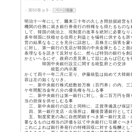
- 第50巻 p.9 -
ページ画像
明治十一年にして、爾来三十年の久しき間拮据経営を
機関の任務に就き銀行券発行の特権をも得たるものな
して、韓国の統治上、現制度の改革を絶対に必要なり
多年韓国に扶植せる信用と利益とを犠牲に供するも辞
営の結果なることを充分に諒恕し、且株主に損害を蒙
に対し、第一銀行の支店が韓国の中央金庫たること面
条理なるを説きて反対せるに、然らば特別の銀行を創
かといへるにぞ、政府の意見果して玆にあらば已むを
韓国中央銀行設立に関する統監府との交渉
統監の内示案
かくて四十一年二月に至り、伊藤統監は始めて大韓銀
容は左の如くなりき。
一、新中央銀行株式総数拾万株（百円券）の内、三
ケ年間配当金年八分の優先権を与ふる事
二、新中央銀行は第一銀行に対し、金二百万円を限
当の担保を供せしむる事
三、新中央銀行の設立と同時に、正貨準備及び保証
四、第一銀行支店・出張所は、爾後普通銀行として
五、制度変更の為に自然閉鎖すべき第一銀行支店・
要なるものは相当の評価を以て中央銀行に引継ぐべき
これによれば銀行券発行の特権回収に対する報酬とし