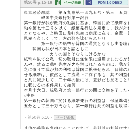
第50巻 p.15-16
ページ画像
PDM 1.0 DEED
東京経済雑誌 第五九巻第一四九五号・第三―五頁
韓国中央銀行対第一銀行
第一銀行が我が政府の勧誘に基き、韓国に於て紙幣を
勅令第七十三号を以て、紙幣発行法を規定し、我が外
ととなるや、当時田口鼎軒先生は病床に在り、余輩一
思稍々久しくして、左の歌を詠ぜられたり
第一銀行の紙幣が韓国の通貨となりし由を聴
韓国も我が日の本と諸ともに
カミの国とそなりにけるかな
紙幣を以て公私一切の取引に無制限に通用せしむるが
んや、然るに鼎軒先生が之を悦ばれたるものは、我が
之に依りて我が邦の利権は韓国に拡張せられ、日韓の
せる紙幣は、依然として流通上に存するも、其の利益
と共に減少して、二十年の後には、隻影だも見ること
に収むるの条件果して如何
本月十六日、統監府と第一銀行との間に交換を了した
○中略
第一銀行の韓国に於ける紙幣発行の利益は、保証準備
五分として三十万円なり、第一銀行は此の利益を収得
- 第50巻 p.16 -
ページ画像
其他の義務を負担せることなれば、差引其の利益は大