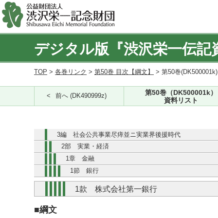
デジタル版『渋沢栄一伝記
TOP
>
各巻リンク
>
第50巻 目次【綱文】
> 第50巻(DK500001k
第50巻（DK500001k）
前へ (DK490999z)
資料リスト
3編 社会公共事業尽瘁並ニ実業界後援時代
2部 実業・経済
1章 金融
1節 銀行
1款 株式会社第一銀行
■綱文