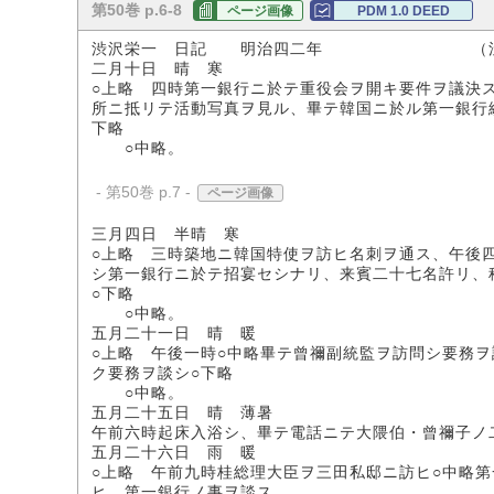
第50巻 p.6-8
ページ画像
PDM 1.0 DEED
渋沢栄一 日記 明治四二年 （渋沢
二月十日 晴 寒
○上略 四時第一銀行ニ於テ重役会ヲ開キ要件ヲ議決
所ニ抵リテ活動写真ヲ見ル、畢テ韓国ニ於ル第一銀行
下略
○中略。
- 第50巻 p.7 -
ページ画像
三月四日 半晴 寒
○上略 三時築地ニ韓国特使ヲ訪ヒ名刺ヲ通ス、午後
シ第一銀行ニ於テ招宴セシナリ、来賓二十七名許リ、
○下略
○中略。
五月二十一日 晴 暖
○上略 午後一時○中略畢テ曾禰副統監ヲ訪問シ要務
ク要務ヲ談シ○下略
○中略。
五月二十五日 晴 薄暑
午前六時起床入浴シ、畢テ電話ニテ大隈伯・曾禰子ノ
五月二十六日 雨 暖
○上略 午前九時桂総理大臣ヲ三田私邸ニ訪ヒ○中略
ヒ、第一銀行ノ事ヲ談ス