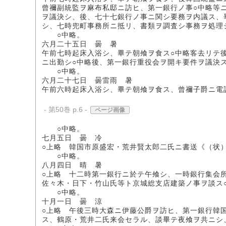
曾禰副統監ヲ麻布私邸ニ訪ヒ、第一銀行ノ事○中略等
ヲ議決シ、後、七十七銀行ノ事ニ関シ要務ヲ内議ス、
シ、七時兜町事務所ニ抵リ、書類ヲ調査シ事務ヲ処理
○中略。
六月二十五日 曇 暑
午前七時起床入浴シ、畢テ朝飧ヲ食ス○中略客去リテ
ニ出勤シ○中略後、第一銀行重役会ヲ開キ要件ヲ議決ス
○中略。
六月二十七日 曇雷雨 暑
午前六時起床入浴シ、畢テ朝飧ヲ食ス、曾禰子爵ニ電
- 第50巻 p.6 -
ページ画像
○中略。
七月五日 曇 冷
○上略 韓国市原盛宏・荒井賢太郎二氏ニ書送《（状
○中略。
八月四日 晴 暑
○上略 十二時第一銀行ニ於テ午飧シ、一時銀行集会
佐々木・日下・竹山氏等ト京城総支店建築ノ事ヲ談ス
○中略。
十月一日 曇 涼
○上略 午後三時大森ニ伊藤公爵ヲ訪ヒ、第一銀行韓
ス、鶴原・荒井二氏来会セラル、談畢テ夜飧ヲ共ニシ