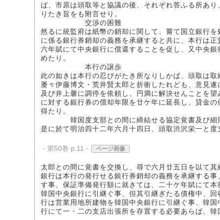
ば、市原は頭取等と協議の後、それぞれ答ふる所あり
りたき旨をも附言せり。
交渉の困難
然るに統監府は紙幣の銷却に関して、嘗て国立銀行を
に係る銀行券銷却の義務を承継すると共に、本行は正
六年賦にて中央銀行に償還することを促し、又中央銀
めたり。
本行の譲歩
此の如きは本行の忍びがたき所なりしかば、頭取は取
屡々伊藤博文・荒井賢太郎と折衝したれども、意見遂
及び井上馨に調停を依頼し、円満に解決せんことを望
に対する銀行券の償却年限を廿ケ年に延長し、貸金の
得たり。
韓国度支部との間に締結せる協定覚書及び細
是に於て明治四十二年六月十四日、頭取渋沢栄一と度
- 第50巻 p.11 -
ページ画像
太郎との間に覚書を交換し、尋で六月廿五日を以て其
銀行は本行の発行せる銀行券銷却の義務を承継する事
す事、保証準備発行額に就きては、二十ケ年賦にて本
韓国中央銀行に引継ぐ事、但其引継ぎたる債権中、回
行は営業用地所建物を韓国中央銀行に引継ぐ事、韓国
行にて一・二の支店出張所を存置する必要あらば、韓