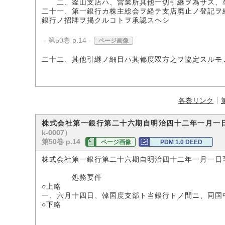
二、釜山支店ハ、営業所其他一切引継ヲ為サス、単
二十一、第一銀行カ株主総会ヲ経テ支店廃止ノ登記ヲ
銀行ノ招牌ヲ掲クルコトヲ承認スヘシ
- 第50巻 p.14 -
ページ画像
二十二、其他引継ノ細目ハ其都度双方之ヲ協定スルモ
各巻リンク
株式会社第一銀行第二十六期自明治四十二年一月一
k-0007）
第50巻 p.14
ページ画像
PDM 1.0 DEED
株式会社第一銀行第二十六期自明治四十二年一月一日
第二頁
処務要件
○上略
一、六月十四日、韓国度支部ト当銀行トノ間ニ、同国
○下略