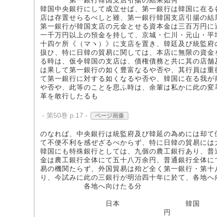
第一銀行韓国支店引揚の結果如何
韓国中央銀行にして成立せば、第一銀行は韓国に在る
店は存置せらるべしと雖、第一銀行韓国支店引揚の結
第一銀行が韓国支店の元金とせる資本金は三百万円に
一千万円以上の預金を持して、京城・仁川・元山・平
十四ケ所《（マヽ）》に支店を置き、韓廷及び統監府
扱ひ、特に日韓の貿易に関しては、本店に無限の資金
る時は、仮令韓国の支店は、債権債務と共に其の店舗
は果して第一銀行の如く豊富なるや否や、其行員は重
て第一銀行に対する如くなるや否や、韓国に在る我が
や否や、此等のことを思ふ時は、余輩は私かに此の変
革を敢行したるも
- 第50巻 p.17 -
ページ画像
のなれば、中央銀行は統監府及び韓延の為めには却て
て不便不利を感ぜざるべからず、特に日韓の貿易には
韓国にも特殊銀行としては、九個の農工銀行あり、普
金は農工銀行全体にて五十八万余円、普通銀行全体に
易の機関たらず、外国貿易は殆ど全く第一銀行・第十
り、今試みに此の三銀行が明治四十年に於て、各地へ
各地へ向けたる分
日本 韓国 
円 円