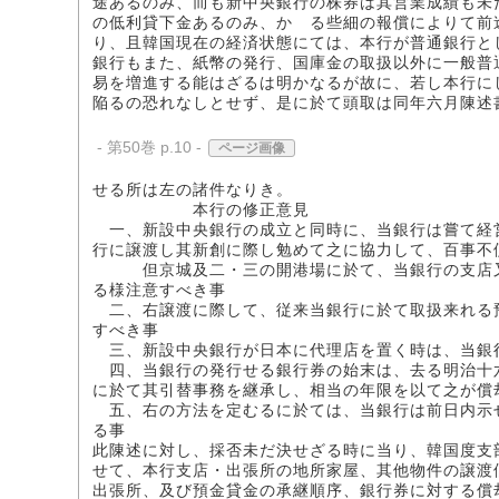
途あるのみ、而も新中央銀行の株券は其営業成績も未
の低利貸下金あるのみ、かゝる些細の報償によりて前
り、且韓国現在の経済状態にては、本行が普通銀行と
銀行もまた、紙幣の発行、国庫金の取扱以外に一般普
易を増進する能はざるは明かなるが故に、若し本行に
陥るの恐れなしとせず、是に於て頭取は同年六月陳述
- 第50巻 p.10 -
ページ画像
せる所は左の諸件なりき。
本行の修正意見
一、新設中央銀行の成立と同時に、当銀行は嘗て経
行に譲渡し其新創に際し勉めて之に協力して、百事不
但京城及二・三の開港場に於て、当銀行の支店又
る様注意すべき事
二、右譲渡に際して、従来当銀行に於て取扱来れる
すべき事
三、新設中央銀行が日本に代理店を置く時は、当銀
四、当銀行の発行せる銀行券の始末は、去る明治十
に於て其引替事務を継承し、相当の年限を以て之が償
五、右の方法を定むるに於ては、当銀行は前日内示
る事
此陳述に対し、採否未だ決せざる時に当り、韓国度支
せて、本行支店・出張所の地所家屋、其他物件の譲渡
出張所、及び預金貸金の承継順序、銀行券に対する償