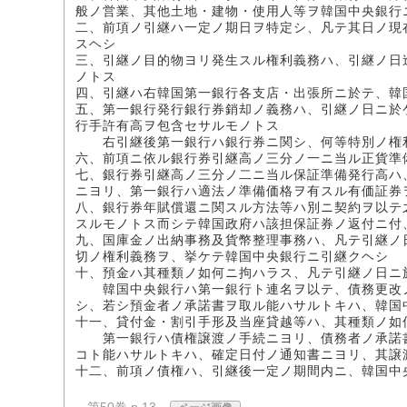
般ノ営業、其他土地・建物・使用人等ヲ韓国中央銀行
二、前項ノ引継ハ一定ノ期日ヲ特定シ、凡テ其日ノ現
スヘシ
三、引継ノ目的物ヨリ発生スル権利義務ハ、引継ノ日
ノトス
四、引継ハ右韓国第一銀行各支店・出張所ニ於テ、韓
五、第一銀行発行銀行券銷却ノ義務ハ、引継ノ日ニ於
行手許有高ヲ包含セサルモノトス
右引継後第一銀行ハ銀行券ニ関シ、何等特別ノ権
六、前項ニ依ル銀行券引継高ノ三分ノ一ニ当ル正貨準
七、銀行券引継高ノ三分ノ二ニ当ル保証準備発行高ハ
ニヨリ、第一銀行ハ適法ノ準備価格ヲ有スル有価証券
八、銀行券年賦償還ニ関スル方法等ハ別ニ契約ヲ以テ
スルモノトス而シテ韓国政府ハ該担保証券ノ返付ニ付
九、国庫金ノ出納事務及貨幣整理事務ハ、凡テ引継ノ
切ノ権利義務ヲ、挙ケテ韓国中央銀行ニ引継クヘシ
十、預金ハ其種類ノ如何ニ拘ハラス、凡テ引継ノ日ニ
韓国中央銀行ハ第一銀行ト連名ヲ以テ、債務更改ノ
シ、若シ預金者ノ承諾書ヲ取ル能ハサルトキハ、韓国
十一、貸付金・割引手形及当座貸越等ハ、其種類ノ如
第一銀行ハ債権譲渡ノ手続ニヨリ、債務者ノ承諾書
コト能ハサルトキハ、確定日付ノ通知書ニヨリ、其譲
十二、前項ノ債権ハ、引継後一定ノ期間内ニ、韓国中