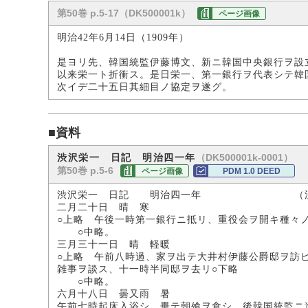
第50巻 p.5-17（DK500001k）
ページ画像
明治42年6月14日（1909年）
是ヨリ先、韓国統監伊藤博文、新ニ韓国中央銀行ヲ設
以来栄一ト折衝ス。是日栄一、第一銀行ヲ代表シテ韓
次イデ二十五日其細目ノ協定ヲ遂グ。
■資料
（DK500001k-0001）
渋沢栄一 日記 明治四一年
第50巻 p.5-6
ページ画像
PDM 1.0 DEED
渋沢栄一 日記 明治四一年 （渋沢
二月二十日 晴 寒
○上略 午後一時第一銀行ニ抵リ、重役会ヲ開キ種々
○中略。
三月三十一日 晴 軽暖
○上略 午前八時過、家ヲ出テ大井村伊藤公爵邸ヲ訪
雑事ヲ談ス、十一時半同邸ヲ去リ○下略
○中略。
六月十八日 曇又雨 暑
午前七時起床入浴シ、畢テ朝飧ヲ食シ、後韓国統監ニ