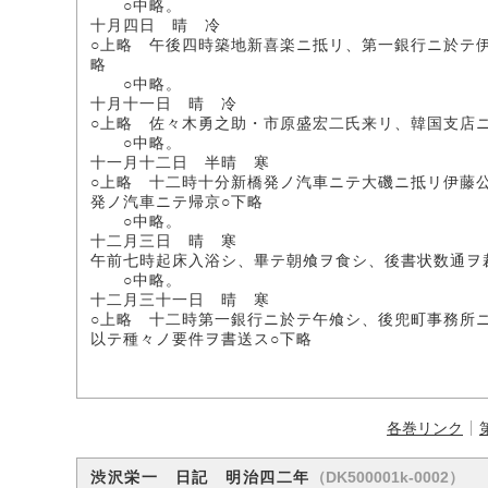
○中略。
十月四日 晴 冷
○上略 午後四時築地新喜楽ニ抵リ、第一銀行ニ於テ
略
○中略。
十月十一日 晴 冷
○上略 佐々木勇之助・市原盛宏二氏来リ、韓国支店
○中略。
十一月十二日 半晴 寒
○上略 十二時十分新橋発ノ汽車ニテ大磯ニ抵リ伊藤
発ノ汽車ニテ帰京○下略
○中略。
十二月三日 晴 寒
午前七時起床入浴シ、畢テ朝飧ヲ食シ、後書状数通ヲ
○中略。
十二月三十一日 晴 寒
○上略 十二時第一銀行ニ於テ午飧シ、後兜町事務所
以テ種々ノ要件ヲ書送ス○下略
各巻リンク
（DK500001k-0002）
渋沢栄一 日記 明治四二年