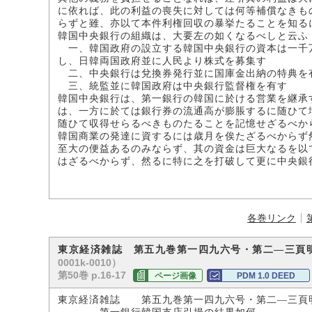
に依れば、此の利益の喪失に対しては何等補償なきも
らずと雖、亦以て本件利権回収の暴挙たることを知る
韓国中央銀行の組織は、大要左の如くなるべしと云ふ
一、韓国政府の設立する韓国中央銀行の資本は一千
し、日韓両国政府並に人民より株式を募集す
二、中央銀行は兌換券発行並に国庫金出納の特典を
三、統監並に韓国政府は中央銀行監督権を有す
韓国中央銀行は、第一銀行の韓国に於ける営業を継承
は、一方に於ては銀行券の流通高が膨脹するに随ひて
随ひて収得せらるべきものたることを記憶せざるべか
韓国商業の発達に資するには歳月を俟たざるべからず
至大の便益あるのみならず、其の資金は巨大なるを以
はざるべからず、然るに特に之を打破して更に中央銀
各巻リンク
東京経済雑誌 第五九巻第一四九六号・第二―三頁
0001k-0010）
第50巻 p.16-17
ページ画像
PDM 1.0 DEED
東京経済雑誌 第五九巻第一四九六号・第二―三頁