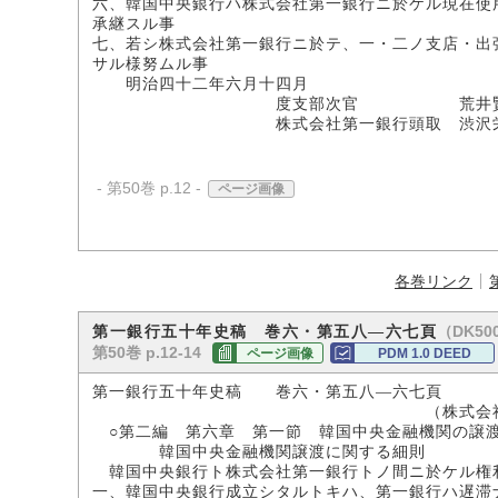
六、韓国中央銀行ハ株式会社第一銀行ニ於ケル現在使
承継スル事
七、若シ株式会社第一銀行ニ於テ、一・二ノ支店・出
サル様努ムル事
明治四十二年六月十四月
度支部次官 荒井賢
株式会社第一銀行頭取 渋沢栄
- 第50巻 p.12 -
ページ画像
各巻リンク
（DK500
第一銀行五十年史稿 巻六・第五八―六七頁
第50巻 p.12-14
ページ画像
PDM 1.0 DEED
第一銀行五十年史稿 巻六・第五八―六七頁
（株式会社第一銀行
○第二編 第六章 第一節 韓国中央金融機関の譲
韓国中央金融機関譲渡に関する細則
韓国中央銀行ト株式会社第一銀行トノ間ニ於ケル権
一、韓国中央銀行成立シタルトキハ、第一銀行ハ遅滞