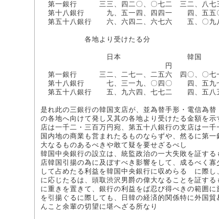
第一銀行 三三、四二〇、〇七二 三二、八七三
第十八銀行 九、五一四、四四一 四、五五〇
第五十八銀行 六、六四二、六七六 五、〇九
各地より受けたる分
日本 韓国 
円 円
第一銀行 三二、二七一、二五六 四〇、〇七一
第十八銀行 七、三一九、〇四〇 四、五九七
第五十八銀行 五、九六四、七七二 四、五八
是れ此の三銀行の韓国支店が、並為替手形・電信為替
の各地へ向けて発し又其の各地より受けたる金額を示
店は一千二・三百万円宛、第五十八銀行の支店は一千
国内地の商業も営まれたるものならずや、然るに第一
大なるものあるべきや敢て疑を要せざるべし
韓国中央銀行の設立は、統監政治の一大失敗を証する
店韓国引揚の為に及ぼすべき影響をして、成るべく寡
して占めたる利益を韓国中央銀行に収めらるゝに際し
に応じたるは、頭取渋沢男爵の偉大なることを証する
に重きを置きて、銀行の利益をば忍び得べきの範囲に
を引揚ぐるに際しても、日韓の経済的関係特に外国貿
んこと余輩の切望に堪へざる所なり