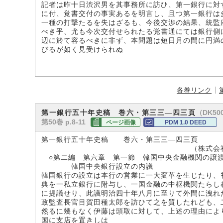
記者は昨十日渋沢男を其事務所に訪ひ、第一銀行に対
に付、覚書交付の事実あるを明言し、且つ第一銀行は
一種の打撃たるを失はざるも、今後交渉の結果、統監
べき乎、尤も今次交付せられたる覚書通にては銀行側
辺に於て容るべきに非ず、本問題は短日月の間に円満
びるが如く見受けられぬ
各巻リンク
（DK500
第一銀行五十年史稿 巻六・第三三―四三頁
第50巻 p.8-11
ページ画像
PDM 1.0 DEED
第一銀行五十年史稿 巻六・第三三―四三頁
（株式会社第一銀行
○第二編 第六章 第一節 韓国中央金融機関の譲
韓国中央銀行設立の内議
韓国銀行の設立は本行の営業に一大変革を生じたり、
典を一私立銀行に附与し、一国金融の中枢機関たらし
に提議せり、此議明治四十年八月に至りて外間に洩れ
政監査長官目賀田種太郎を訪ひて之を質したれども、
然るに幾もなく伊藤は頭取に対して、上述の理由によ
国に支店を置きしは