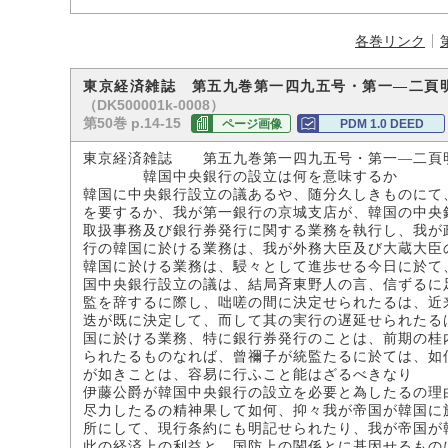
各巻リンク
東京経済雑誌 第五九巻第一四九五号・第一―二頁
（DK500001k-0008）
第50巻 p.14-15
ページ画像
PDM 1.0 DEED
東京経済雑誌 第五九巻第一四九五号・第一―二頁
韓国中央銀行の設立は何を意味するか
韓国に中央銀行設立の議あるや、随分久しきものにて
を要するか、我が第一銀行の京城支店が、韓国の中央
取扱事務及び銀行券発行に関する業務を執行し、我が
行の韓国に於ける業務は、我が外務大臣及び大蔵大臣
韓国に於ける業務は、駸々として進歩せる今日に於て
国中央銀行設立の議は、結局斉東野人の言、信ずるに
監を辞するに際し、咄嗟の間に決定せられたるは、近
迭が既に決定して、而して其の実行の遅延せられたる
国に於ける業務、特に銀行券発行のことは、前期の桂
られたるものなれば、曾禰子が統監たるに於ては、如
が如きことは、容易に行ふこと能はざるべきなり
伊藤公爵が韓国中央銀行の設立を必要と為したるの理
尽力したるの精神果して如何、抑々我が帝国が韓国に
所にして、現行条約にも明記せられたり、我が帝国が
此の経済上の利益と、国防上の関係とに基因せるもの