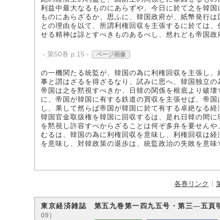
利益中最大なるものにあらずや、今日に於て之を韓国
ものにあらざるか、思ふに、韓国政府が、紙幣発行は
との理由を以て、所謂利権回収を主張するに於ては、
せる精神は諒とすべきものあるべし、然れども帝国政
- 第50巻 p.15 -
ページ画像
の一機関たる統監が、韓国の為に利権回収を主張し、
事と謂はざるを得ざるなり、試みに思へ、韓国独立の
帝国は之を黙視すべきか、日韓の関係を根底より破壊
に、帝国が韓国に有する鉄道の買収を主張せば、帝国
し、果して然らば帝国が韓国に於て有する卓絶なる経
韓国官金取扱権を韓国に回収するは、是れ日韓の間に
を黙視し許容すべからざることは何ぞ多弁を要せんや
むるは、韓国の為に利権回収を意味し、利権回収は経
を意味し、対韓政策の退歩は、統監政治の失敗を意味
各巻リンク
東京経済雑誌 第五九巻第一四九五号・第三―五頁
09）