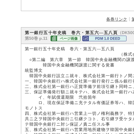
各巻リンク
（DK500
第一銀行五十年史稿 巻六・第五六―五八頁
第50巻 p.11
ページ画像
PDM 1.0 DEED
第一銀行五十年史稿 巻六・第五六―五八頁
（株式会社第一銀
○第二編 第六章 第一節 韓国中央金融機関の譲
韓国中央金融機関譲渡に関する覚書
統監博文
韓国中央銀行設立ニ就キ、株式会社第一銀行トノ間
一、韓国中央銀行ハ株式会社第一銀行発行ニ係ル銀行
二、株式会社第一銀行ハ正貨準備ヲ前項引継ト同時ニ
三、保証準備発行額ニ就キテハ、株式会社第一銀行ハ
イ、年賦償還期限 弐拾箇年
ロ、現在保証準備ニ充テタル有価証券等ハ、韓国
モノトス
四、株式会社第一銀行ハ営業上一切ノ権利義務ヲ、特
共ニ之ヲ韓国中央銀行ニ引継クコト、右引継ヲ受ケタ
テ韓国中央銀行ニ対シ保証ノ責ニ任スル事
五、株式会社第一銀行ハ営業用地所建物ヲ韓国中央銀