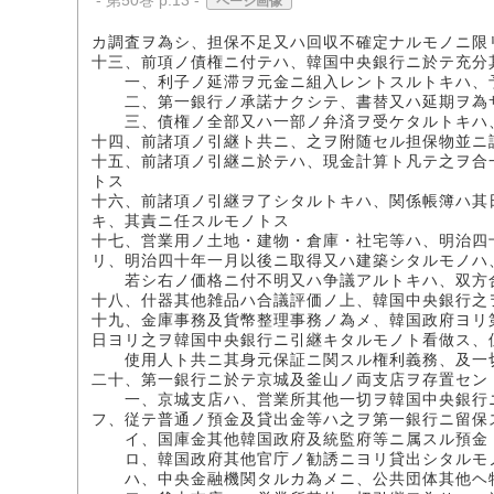
- 第50巻 p.13 -
ページ画像
カ調査ヲ為シ、担保不足又ハ回収不確定ナルモノニ限
十三、前項ノ債権ニ付テハ、韓国中央銀行ニ於テ充分
一、利子ノ延滞ヲ元金ニ組入レントスルトキハ、予
二、第一銀行ノ承諾ナクシテ、書替又ハ延期ヲ為
三、債権ノ全部又ハ一部ノ弁済ヲ受ケタルトキハ、
十四、前諸項ノ引継ト共ニ、之ヲ附随セル担保物並ニ
十五、前諸項ノ引継ニ於テハ、現金計算ト凡テ之ヲ合
トス
十六、前諸項ノ引継ヲ了シタルトキハ、関係帳簿ハ其
キ、其責ニ任スルモノトス
十七、営業用ノ土地・建物・倉庫・社宅等ハ、明治四
リ、明治四十年一月以後ニ取得又ハ建築シタルモノハ
若シ右ノ価格ニ付不明又ハ争議アルトキハ、双方合
十八、什器其他雑品ハ合議評価ノ上、韓国中央銀行之
十九、金庫事務及貨幣整理事務ノ為メ、韓国政府ヨリ
日ヨリ之ヲ韓国中央銀行ニ引継キタルモノト看做ス、
使用人ト共ニ其身元保証ニ関スル権利義務、及一
二十、第一銀行ニ於テ京城及釜山ノ両支店ヲ存置セン
一、京城支店ハ、営業所其他一切ヲ韓国中央銀行ニ
フ、従テ普通ノ預金及貸出金等ハ之ヲ第一銀行ニ留保
イ、国庫金其他韓国政府及統監府等ニ属スル預金
ロ、韓国政府其他官庁ノ勧誘ニヨリ貸出シタルモ
ハ、中央金融機関タルカ為メニ、公共団体其他ヘ