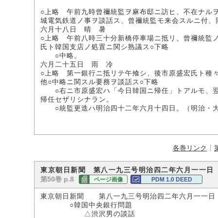
○上略 午前九時曾禰統監ヲ麻布邸ニ訪ヒ、不在ナル
城電気鉄道ノ事ヲ談話ス、曾禰統監モ来会スルニ付、
六月十八日 晴 暑
○上略 午前八時三十分新橋停車場ニ抵リ、曾禰統監
氏ト韓国支店ノ処置ニ関シ熟議ス○下略
○中略。
六月二十五日 雨 冷
○上略 第一銀行ニ抵リテ午飧シ、後市原盛宏氏ト種
他○中略ニ関スル要務ヲ談話ス○下略
○右ニ市原盛宏ハ「今日韓国ニ帰任」トアルモ、翌
帰任セザリシナラン。
○統監更迭ハ明治四十二年六月十四日。（明治・大
各巻リンク
東京朝日新聞 第八一九三号明治四二年六月一一日
第50巻 p.8
ページ画像
PDM 1.0 DEED
東京朝日新聞 第八一九三号明治四二年六月一一日
○韓国中央銀行問題
△渋沢男の談話