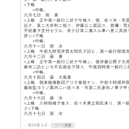
○下略
○中略。
六月七日 雨 暑
○上略 正午第一銀行ニ於テ午飧ス、後、佐々木・市
以テ、直ニ大井村ニ抵リ、伊藤公ニ面話ス、曾禰・荒
手続書ヲ交付セラル、依テ計算ニ属スル事ハ更ニ其掛
辞シ○下略
○中略。
六月十一日 雨 冷
○上略 午前九時荒井賢太郎氏ヲ訪ヒ、第一銀行韓国
六月十二日 曇 暑
○上略 正午第一銀行ニ於テ午飧シ、後伊藤公爵ヲ大
麻布ニ訪ヒシモ不在面会ヲ得ス、午後四時第一銀行ニ
○中略。
六月十四日 曇 大風暑
○上略 朝来腹痛数回アリテ食慾ナシ、午前十時堀井
藤統監ヨリノ案内ニハ佐々木・市原二氏参向ノ事ヲ申
○中略。
六月十六日 曇 冷
○上略 八時朝飧ヲ食ス、佐々木勇之助氏来リ、第一
ク○下略
六月十七日 雨 冷
- 第50巻 p.8 -
ページ画像