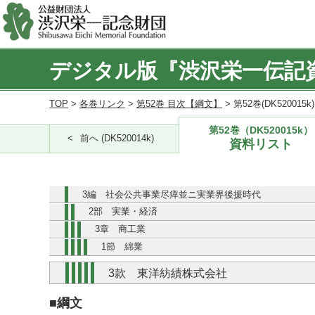
デジタル版『渋沢栄一伝記
TOP
>
各巻リンク
>
第52巻 目次【綱文】
> 第52巻(DK520015
第52巻（DK520015k）
前へ (DK520014k)
資料リスト
3編 社会公共事業尽瘁並ニ実業界後援時代
2部 実業・経済
3章 商工業
1節 綿業
3款 東洋紡績株式会社
■綱文