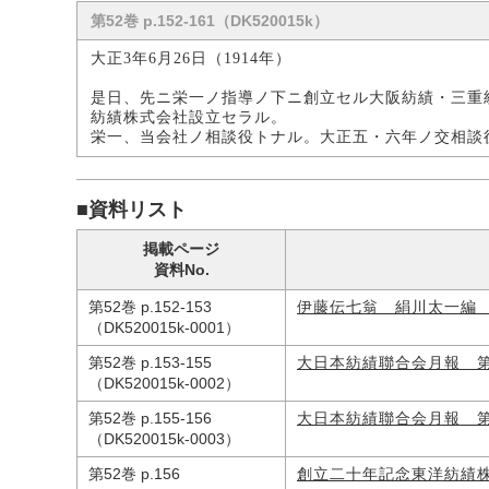
第52巻 p.152-161（DK520015k）
大正3年6月26日（1914年）
是日、先ニ栄一ノ指導ノ下ニ創立セル大阪紡績・三重
紡績株式会社設立セラル。
栄一、当会社ノ相談役トナル。大正五・六年ノ交相談
■資料リスト
掲載ページ
資料No.
第52巻 p.152-153
伊藤伝七翁 絹川太一編
（DK520015k-0001）
第52巻 p.153-155
大日本紡績聯合会月報 
（DK520015k-0002）
第52巻 p.155-156
大日本紡績聯合会月報 
（DK520015k-0003）
第52巻 p.156
創立二十年記念東洋紡績