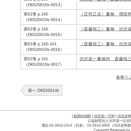
（DK520015k-0013）
第52巻 p.160
（庄司乙吉）書翰 増田
（DK520015k-0014）
第52巻 p.160
（斎藤恒三）書翰 渋沢
（DK520015k-0015）
第52巻 p.160-161
（斎藤恒三）書翰 渋沢
（DK520015k-0016）
第52巻 p.161
渋沢栄一書翰控 斎藤恒
（DK520015k-0017）
各巻リ
前へ DK520014k
[
財団HOME
|
渋沢栄一TOP
|
渋沢史
公益財団法人渋沢栄一記念財団 
電話:03-3910-2314（代表） 03-3910-0005（渋沢史
Copyright Reserved by