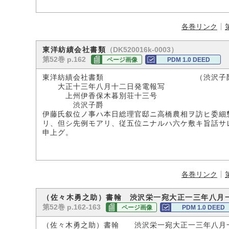
各巻リンク
（DK520016k-0003）
東洋紡績会社書類
第52巻 p.162
ページ画像
PDM 1.0 DEED
東洋紡績会社書類 （渋沢子爵家
大正十三年八月十二日発電報写
上州伊香保木暮別荘十三号
渋沢子爵 佐
伊藤氏叙位ノ事ハ本日総理官邸ニ高橋農相ヲ訪ヒ委細
リ、但シ先例モアリ、従五位ニナルハ六ケ敷キ旨話サ
申上グ。
各巻リンク
（佐々木勇之助）書翰 渋沢栄一宛大正一三年八月
第52巻 p.162-163
ページ画像
PDM 1.0 DEED
（佐々木勇之助）書翰 渋沢栄一宛大正一三年八月