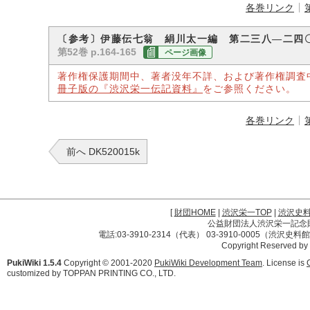
各巻リンク
〔参考〕伊藤伝七翁 絹川太一編 第二三八―二四
第52巻 p.164-165
ページ画像
著作権保護期間中、著者没年不詳、および著作権調査
冊子版の『渋沢栄一伝記資料』
をご参照ください。
各巻リンク
前へ DK520015k
[
財団HOME
|
渋沢栄一TOP
|
渋沢史
公益財団法人渋沢栄一記念財団 
電話:03-3910-2314（代表） 03-3910-0005（渋沢史
Copyright Reserved by
PukiWiki 1.5.4
Copyright © 2001-2020
PukiWiki Development Team
. License is
customized by TOPPAN PRINTING CO., LTD.