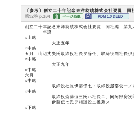
〔参考〕創立二十年記念東洋紡績株式会社要覧 同
第52巻 p.164
ページ画像
PDM 1.0 DEED
創立二十年記念東洋紡績株式会社要覧 同社編 第九
年譜
○上略
大正五年
○中略
五月 山辺丈夫氏取締役社長ヲ辞任、取締役副社長伊
○中略
大正九年
○中略
六月
○中略
取締役社長伊藤伝七・取締役服部俊一ノ両
○中略
取締役斎藤恒三氏ハ社長ニ、同阿部房次郎・
伊藤伝七氏ヲ相談役ニ推薦ス
○下略