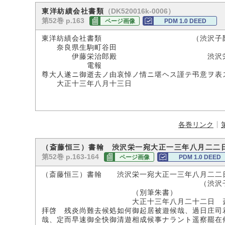
（DK520016k-0006）
東洋紡績会社書類
第52巻 p.163
ページ画像
PDM 1.0 DEED
東洋紡績会社書類 （渋沢子爵家
奈良県生駒町谷田
伊藤栄治郎殿 渋沢栄
電報
尊大人遂ニ御逝去ノ由哀悼ノ情ニ堪ヘス謹テ弔意ヲ表
大正十三年八月十三日
各巻リンク
（斎藤恒三）書翰 渋沢栄一宛大正一三年八月二二
第52巻 p.163-164
ページ画像
PDM 1.0 DEED
（斎藤恒三）書翰 渋沢栄一宛大正一三年八月二二
（渋沢子爵家所
（別筆朱書）
大正十三年八月二十二日 斎藤
拝啓 残炎尚難去候処如何御起居被遊候哉、過日庄司
哉、定而早速御全快御清遊相成候事ナラント遥察罷在