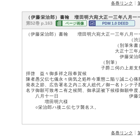
各巻リンク
（伊藤栄治郎）書翰 増田明六宛大正一三年八月一
第52巻 p.163
ページ画像
PDM 1.0 DEED
（伊藤栄治郎）書翰 増田明六宛大正一三年八月一
（渋沢子爵家所
（別筆朱書
大正十三年八月十
伊藤栄治郎氏
（別筆）
子爵ニ伺の上差支無キ旨一三
拝啓 益々御多祥之段奉賀候
陳者愚父伝七儀永々病気之処昨今重態ニ陥リ誠ニ心痛
発表之節、広告署名之内ニ友人総代ノ御一名トシテ子
名ヲ御願可致考ニ有之候間、御承諾被下候様御願申度
八月十一日 伊藤栄
増田明六様
○栄治郎ハ後ニ伝七ヲ襲名ス。
各巻リンク