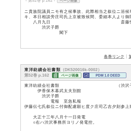
- 第52巻 p.162 -
ページ画像
ニ貴族院議員ニモ有之候事故、此際相当之叙位ニ浴候
キ、本日相談旁庄司氏上京被致候間、委細本人より御
八月九日 斎藤恒
渋沢子爵
閣下
各巻リンク
（DK520016k-0002）
東洋紡績会社書類
第52巻 p.162
ページ画像
PDM 1.0 DEED
東洋紡績会社書類 （渋沢子爵
伊香保木暮武太夫別館
渋沢子爵
電報 至急私報
伊藤伝七氏叙位ニ付御配慮願ヒ度ク庄司乙吉夕刻参上
増
大正十三年八月十一日発電
○右ハ渋沢事務所ヨリノ発電控。