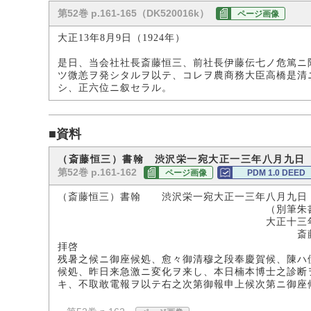
第52巻 p.161-165（DK520016k）
ページ画像
大正13年8月9日（1924年）
是日、当会社社長斎藤恒三、前社長伊藤伝七ノ危篤ニ
ツ微恙ヲ発シタルヲ以テ、コレヲ農商務大臣高橋是清
シ、正六位ニ叙セラル。
■資料
（斎藤恒三）書翰 渋沢栄一宛大正一三年八月九日
第52巻 p.161-162
ページ画像
PDM 1.0 DEED
（斎藤恒三）書翰 渋沢栄一宛大正一三年八月九日
（別筆朱書
大正十三年八月
斎藤恒三
拝啓
残暑之候ニ御座候処、愈々御清穆之段奉慶賀候、陳ハ
候処、昨日来急激ニ変化ヲ来し、本日楠本博士之診断
キ、不取敢電報ヲ以テ右之次第御報申上候次第ニ御座