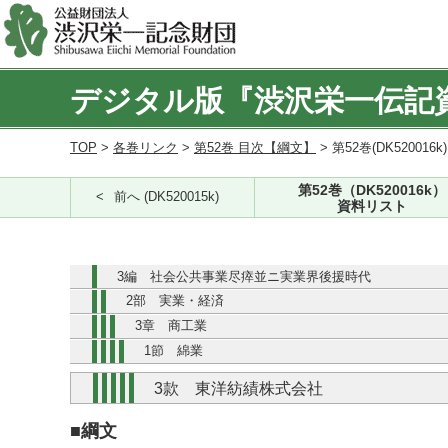
デジタル版『渋沢栄一伝記
TOP
>
各巻リンク
>
第52巻 目次【綱文】
> 第52巻(DK520016k
第52巻（DK520016k）
前へ (DK520015k)
資料リスト
3編 社会公共事業尽瘁並ニ実業界後援時代
2部 実業・経済
3章 商工業
1節 綿業
3款 東洋紡績株式会社
■綱文