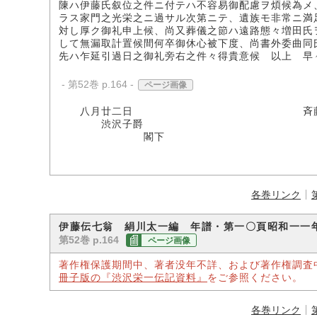
陳ハ伊藤氏叙位之件ニ付テハ不容易御配慮ヲ煩候為メ
ラス家門之光栄之ニ過サル次第ニテ、遺族モ非常ニ満
対し厚ク御礼申上候、尚又葬儀之節ハ遠路態々増田氏
して無漏取計置候間何卒御休心被下度、尚書外委曲同
先ハ乍延引過日之御礼旁右之件々得貴意候 以上 早
- 第52巻 p.164 -
ページ画像
八月廿二日 斉藤恒
渋沢子爵
閣下
各巻リンク
伊藤伝七翁 絹川太一編 年譜・第一〇頁昭和一一
第52巻 p.164
ページ画像
著作権保護期間中、著者没年不詳、および著作権調査
冊子版の『渋沢栄一伝記資料』
をご参照ください。
各巻リンク