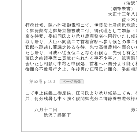
（渋沢子爵家所
（別筆朱書）
大正十三年八月十
佐々木勇之助
拝啓仕候、陳ハ昨夜御電報ニて、伊藤伝七君病気危篤
く御発熱有之御帰京難被成ニ付、御代理として加藤・
京を待受、委細同氏より承り農商務省へ同行いたし候
取り居り、大臣ハ閣議ニて首相官邸へ参り候との事ニ
官邸へ罷越し閣議之終るを待、先つ高橋農相へ面会い
たし居り、可成ハ従五位ニと存られ候も、先例も有之
藤氏之紡績事業ニ貢献せられたる事不少事と、篤実温
会いたし相願可申哉と申候処、首相へハ自分より能く
御面会不致帰行之上、午後再ひ庄司氏と面会、委細相
- 第52巻 p.163 -
ページ画像
ニて申上候義ニ御座候、庄司氏より承り候処ニても、
共、何分残暑も中々強く候間御充分ニ御静養被遊候様
敬
八月十二日 勇之助
渋沢子爵閣下