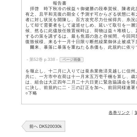
報告書
拝啓 時下秋冷の候益々御健勝の段奉賀候、陳者此
有之、且平和克復の期全く予測す可からざる状態に有
者に対し状況を開陳し、百方攻究尽力仕候得共、糸況
して却て需要者をして逡巡せしめ、延いて取引を一層
候、然るに此儘放任致置候時は、荷物は益々堆積し、
するの策を講ずるは、最も焦眉の急と存候間、今回同
復致候様、来る十一月十日限り断然繰業御休止被成下
爾来、暴落に暴落を重ねたる糸価も、此規約に依り
- 第52巻 p.338 -
ページ画像
を堰止し、十二月に入りては蚕糸業救済見越しに信州
共に、一方市中在荷は十一月末五万壱千梱を算し、歳
は、組合は大正四年二月二十六日更に緊急協議会を開
に決し、前規約に二・三の訂正を加へ、前回同様連署
○下略
各巻リンク
前へ DK520030k