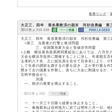
各巻リンク
大正三、四年 蚕糸業救済の顛末 河杉信勇編 第
第52巻 p.335-338
ページ画像
PDM 1.0 DEED
大正三、四年 蚕糸業救済の顛末 河杉信勇編 第三
○第三 当業者の打撃と救済問題
三、全国製糸家大会と安値非売同盟
○上略 横浜蚕糸貿易商同業組合にありては、八月廿
大会を横浜市役所に開催することに決し、年産額五百
る者約八十名、之に組合員を合せて百余名に上り、小
して生産の調節を講するの要を説き、之か実行案を作
開きて左の議案を作製し、直ちに大会に附議せるか、
五時半散会せり。
決議
一、朝夕の夜業を廃止すること。
- 第52巻 p.336 -
ページ画像
一、十一月三十日限り繰業を休止すること。
一、春挽製糸は信州地方に於ては明年三月一日、他