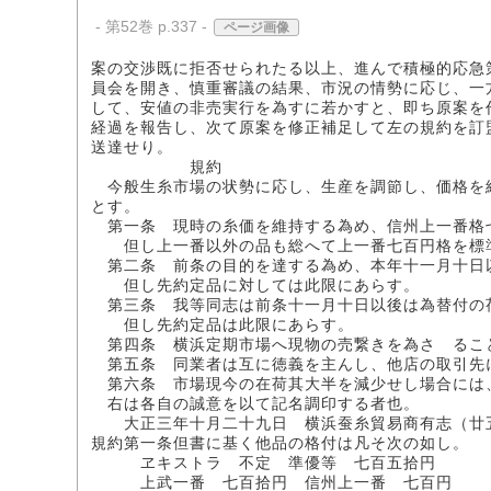
- 第52巻 p.337 -
ページ画像
案の交渉既に拒否せられたる以上、進んで積極的応急
員会を開き、慎重審議の結果、市況の情勢に応じ、一
して、安値の非売実行を為すに若かすと、即ち原案を
経過を報告し、次て原案を修正補足して左の規約を訂
送達せり。
規約
今般生糸市場の状勢に応し、生産を調節し、価格を
とす。
第一条 現時の糸価を維持する為め、信州上一番格
但し上一番以外の品も総へて上一番七百円格を標
第二条 前条の目的を達する為め、本年十一月十日
但し先約定品に対しては此限にあらす。
第三条 我等同志は前条十一月十日以後は為替付の
但し先約定品は此限にあらす。
第四条 横浜定期市場へ現物の売繋きを為さゝるこ
第五条 同業者は互に徳義を主んし、他店の取引先
第六条 市場現今の在荷其大半を減少せし場合には
右は各自の誠意を以て記名調印する者也。
大正三年十月二十九日 横浜蚕糸貿易商有志（廿
規約第一条但書に基く他品の格付は凡そ次の如し。
ヱキストラ 不定 準優等 七百五拾円
上武一番 七百拾円 信州上一番 七百円