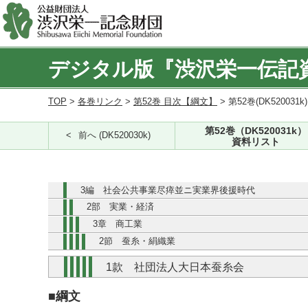
デジタル版『渋沢栄一伝記
TOP
>
各巻リンク
>
第52巻 目次【綱文】
> 第52巻(DK520031k
第52巻（DK520031k）
前へ (DK520030k)
資料リスト
3編 社会公共事業尽瘁並ニ実業界後援時代
2部 実業・経済
3章 商工業
2節 蚕糸・絹織業
1款 社団法人大日本蚕糸会
■綱文