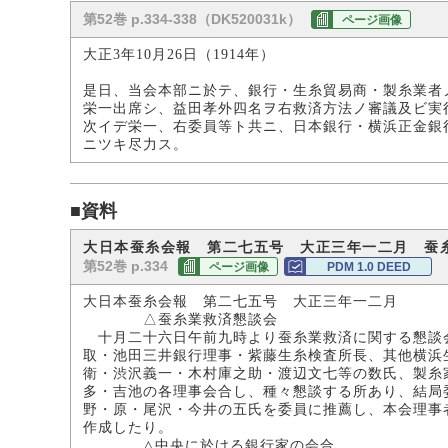
第52巻 p.334-338（DK520031k）
ページ画像
大正3年10月26日（1914年）
是日、当会本部ニ於テ、銀行・生糸貿易商・製糸業者
栄一出席シ、益田孝外四名ヲ右救済方法ノ審議及ビ実
次イデ栄一、右委員等ト共ニ、日本銀行・横浜正金銀
ニツキ尽力ス。
■資料
大日本蚕糸会報 第二七五号 大正三年一二月 蚕
第52巻 p.334
ページ画像
PDM 1.0 DEED
大日本蚕糸会報 第二七五号 大正三年一二月
△蚕糸業救済懇談会
十月二十六日午前九時より蚕糸業救済に関する懇談
取・池田三井銀行理事・紫藤生糸検査所長、其他横浜
衛・渋沢義一・木村庫之助・渡辺文七等の数氏、製糸
多・吉池の各理事会合し、種々懇談する所あり、結局
野・原・尾沢・今井の五氏を委員に推薦し、本会理事
作成したり。
△中央に於ける銀行家の会合