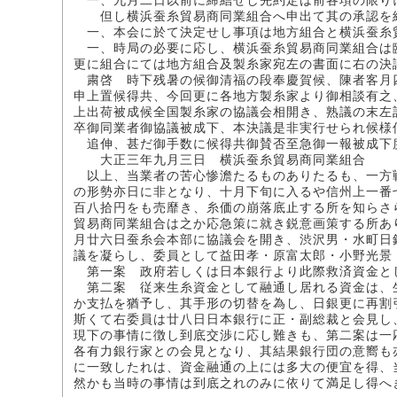
一、九月二日以前に締結せし先約定は前各項の限り
但し横浜蚕糸貿易商同業組合へ申出て其の承認を
一、本会に於て決定せし事項は地方組合と横浜蚕糸
一、時局の必要に応し、横浜蚕糸貿易商同業組合は
更に組合にては地方組合及製糸家宛左の書面に右の決
粛啓 時下残暑の候御清福の段奉慶賀候、陳者客月
申上置候得共、今回更に各地方製糸家より御相談有之
上出荷被成候全国製糸家の協議会相開き、熟議の末左
卒御同業者御協議被成下、本決議是非実行せられ候様
追伸、甚だ御手数に候得共御賛否至急御一報被成下
大正三年九月三日 横浜蚕糸貿易商同業組合
以上、当業者の苦心惨澹たるものありたるも、一方
の形勢亦日に非となり、十月下旬に入るや信州上一番
百八拾円をも売靡き、糸価の崩落底止する所を知らさ
貿易商同業組合は之か応急策に就き鋭意画策する所あ
月廿六日蚕糸会本部に協議会を開き、渋沢男・水町日
議を凝らし、委員として益田孝・原富太郎・小野光景
第一案 政府若しくは日本銀行より此際救済資金と
第二案 従来生糸資金として融通し居れる資金は、
か支払を猶予し、其手形の切替を為し、日銀更に再割
斯くて右委員は廿八日日本銀行に正・副総裁と会見し
現下の事情に徴し到底交渉に応し難きも、第二案は一
各有力銀行家との会見となり、其結果銀行団の意嚮も
に一致したれは、資金融通の上には多大の便宜を得、
然かも当時の事情は到底之れのみに依りて満足し得へ