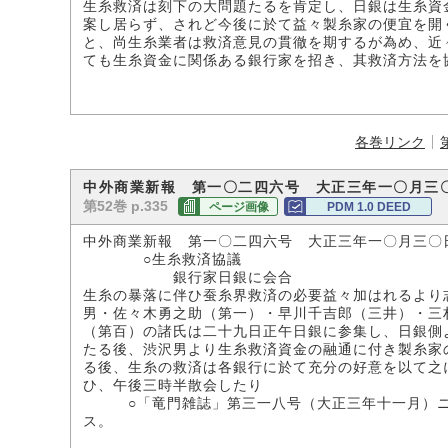
生糸救済は刻下の大問題たるを肯定し、日銀は生糸資
案し居らず、されど今後に於て益々製糸家の便宜を開
と、尚生糸業者は救済意見の貫徹を期するが為め、近
ても生糸資金に関係ある銀行家を招き、其救済方法を
各巻リンク
中外商業新報 第一〇二四六号 大正三年一〇月三
第52巻 p.335
ページ画像
PDM 1.0 DEED
中外商業新報 第一〇二四六号 大正三年一〇月三〇
○生糸救済協議
銀行家日銀に会合
生糸の暴落に伴ひ蚕糸界救済の必要益々加はれるより
男・佐々木勇之助（第一）・早川千吉郎（三井）・三
（第百）の諸氏は二十九日正午日銀に参集し、日銀側
たる後、渋沢男より生糸救済資金の融通に付き製糸家
る後、生糸の救済は各銀行に於て充分の好意を以て之
ひ、午後三時半散会したり
○「竜門雑誌」第三一八号（大正三年十一月）ニハ
ス。