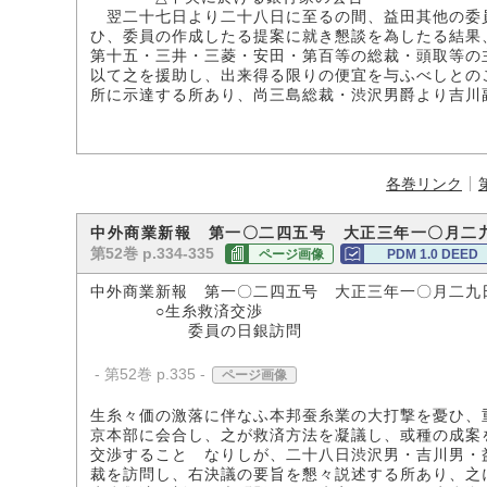
翌二十七日より二十八日に至るの間、益田其他の委
ひ、委員の作成したる提案に就き懇談を為したる結果
第十五・三井・三菱・安田・第百等の総裁・頭取等の
以て之を援助し、出来得る限りの便宜を与ふべしとの
所に示達する所あり、尚三島総裁・渋沢男爵より吉川
各巻リンク
中外商業新報 第一〇二四五号 大正三年一〇月二
第52巻 p.334-335
ページ画像
PDM 1.0 DEED
中外商業新報 第一〇二四五号 大正三年一〇月二九
○生糸救済交渉
委員の日銀訪問
- 第52巻 p.335 -
ページ画像
生糸々価の激落に伴なふ本邦蚕糸業の大打撃を憂ひ、
京本部に会合し、之が救済方法を凝議し、或種の成案
交渉することゝなりしが、二十八日渋沢男・吉川男・
裁を訪問し、右決議の要旨を懇々説述する所あり、之